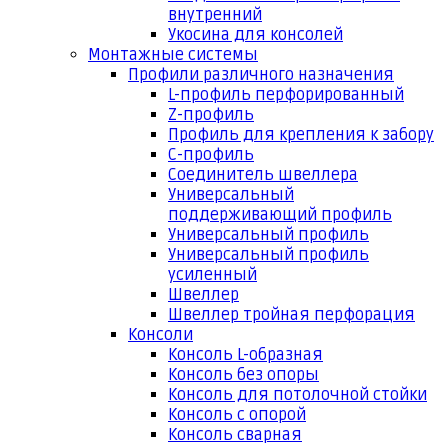
внутренний
Укосина для консолей
Монтажные системы
Профили различного назначения
L-профиль перфорированный
Z-профиль
Профиль для крепления к забору
С-профиль
Соединитель швеллера
Универсальный
поддерживающий профиль
Универсальный профиль
Универсальный профиль
усиленный
Швеллер
Швеллер тройная перфорация
Консоли
Консоль L-образная
Консоль без опоры
Консоль для потолочной стойки
Консоль с опорой
Консоль сварная