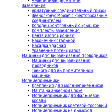
Черепичные держатели
Заземление
Арматурный соединительный грибок
Звено "конус Морзе" с крестообразным
соединителем
Колодец контрольный с крышкой
Комплекты заземления
Лента изоляционная
Наконечник стальной
Насадка ударная
Уравнение потенциалов
Машинки для выравнивания проводников
Машинки для выравнивания
проводников
Тренога для выпрямительной
машинки
Молниеприемники
Крепления для молниеприемников
Мачта на анкерном блоке
Молниеприемник для фальцевой
кровли
Молниеприемник клетевой-тросовый
Молниеприемник на дымоход