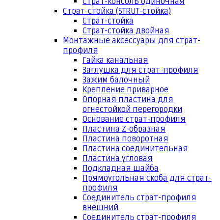
Страт-консоль одиночная
Страт-стойка (STRUT-стойка)
Страт-стойка
Страт-стойка двойная
Монтажные аксессуары для страт-
профиля
Гайка канальная
Заглушка для страт-профиля
Зажим балочный
Крепление приварное
Опорная пластина для
огнестойкой перегородки
Основание страт-профиля
Пластина Z-образная
Пластина поворотная
Пластина соединительная
Пластина угловая
Подкладная шайба
Прямоугольная скоба для страт-
профиля
Соединитель страт-профиля
внешний
Соединитель страт-профиля