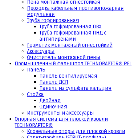
Пена монтажная огнестойкая
Проходка кабельная противопожарная
модульная
Труба гофрированная
Труба гофрированная ПВХ
Труба гофрированная ПНД с
антипиренами
Герметик монтажный огнестойкий
Аксессуары
Очиститель монтажной пены
Промышленный фальшпол TECHNORAPTOR® RFL
Панель
Панель вентилируемая
Панель ДСП
Панель из сульфата кальция
Стойка
Двойная
Одиночная
Инструменты и аксессуары
Опорная система для плоской кровли
TECHNORAPTOR®
Кровельные опоры для плоской кровли
Страт-профиль (STRUT-профиль)