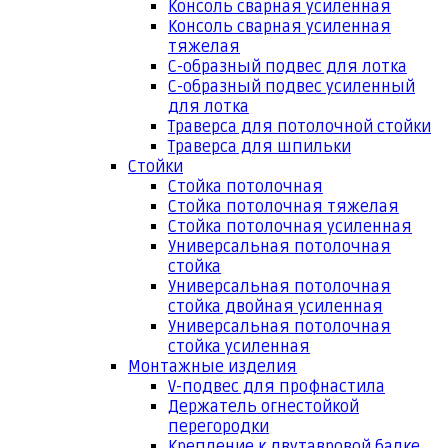
Консоль сварная усиленная
Консоль сварная усиленная
тяжелая
С-образный подвес для лотка
С-образный подвес усиленный
для лотка
Траверса для потолочной стойки
Траверса для шпильки
Стойки
Стойка потолочная
Стойка потолочная тяжелая
Стойка потолочная усиленная
Универсальная потолочная
стойка
Универсальная потолочная
стойка двойная усиленная
Универсальная потолочная
стойка усиленная
Монтажные изделия
V-подвес для профнастила
Держатель огнестойкой
перегородки
Крепление к двутавровой балке