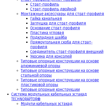
Страт-профиль
Страт-профиль двойной
Монтажные аксессуары для страт-профиля
Гайка канальная
Заглушка для страт-профиля
Основание страт-профиля
Пластина угловая
Подкладная шайба
Прямоугольная скоба для страт-
профиля
Соединитель страт-профиля внешний
Укосина для консолей
Типовые опорные конструкции на основе
алюминиевой опоры
Типовые опорные конструкции на основе
стальной опоры
Типовые опорные конструкции на основе
пластиковой опоры
Типовые опорные конструкции
Система модульных кабельных эстакад
TECHNORAPTOR®
Модули кабельных эстакад