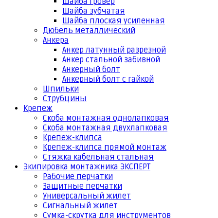
Шайба гровер
Шайба зубчатая
Шайба плоская усиленная
Дюбель металлический
Анкера
Анкер латунный разрезной
Анкер стальной забивной
Анкерный болт
Анкерный болт с гайкой
Шпильки
Струбцины
Крепеж
Скоба монтажная однолапковая
Скоба монтажная двухлапковая
Крепеж-клипса
Крепеж-клипса прямой монтаж
Стяжка кабельная стальная
Экипировка монтажника ЭКСПЕРТ
Рабочие перчатки
Защитные перчатки
Универсальный жилет
Сигнальный жилет
Сумка-скрутка для инструментов