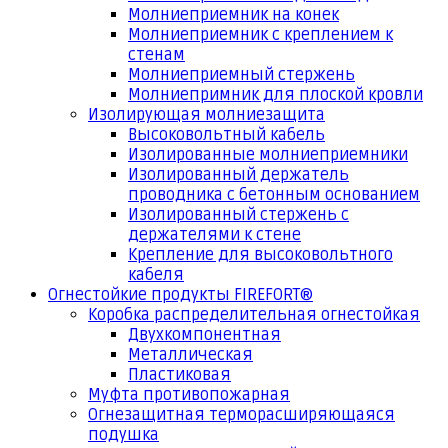
Молниеприемник на конек
Молниеприемник с креплением к
стенам
Молниеприемный стержень
Молниепримник для плоской кровли
Изолирующая молниезащита
Высоковольтный кабель
Изолированные молниеприемники
Изолированный держатель
проводника с бетонным основанием
Изолированный стержень с
держателями к стене
Крепление для высоковольтного
кабеля
Огнестойкие продукты FIREFORT®
Коробка распределительная огнестойкая
Двухкомпонентная
Металлическая
Пластиковая
Муфта противопожарная
Огнезащитная терморасширяющаяся
подушка