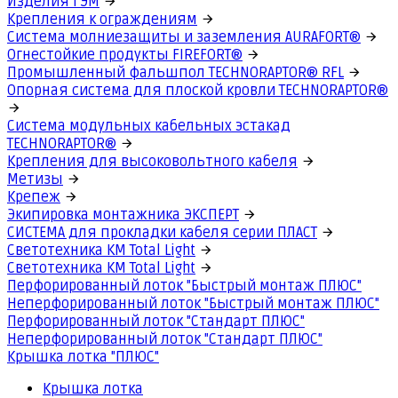
Изделия ГЭМ
Крепления к ограждениям
Система молниезащиты и заземления AURAFORT®
Огнестойкие продукты FIREFORT®
Промышленный фальшпол TECHNORAPTOR® RFL
Опорная система для плоской кровли TECHNORAPTOR®
Система модульных кабельных эстакад
TECHNORAPTOR®
Крепления для высоковольтного кабеля
Метизы
Крепеж
Экипировка монтажника ЭКСПЕРТ
СИСТЕМА для прокладки кабеля серии ПЛАСТ
Светотехника КМ Total Light
Светотехника КМ Total Light
Перфорированный лоток "Быстрый монтаж ПЛЮС"
Неперфорированный лоток "Быстрый монтаж ПЛЮС"
Перфорированный лоток "Стандарт ПЛЮС"
Неперфорированный лоток "Стандарт ПЛЮС"
Крышка лотка "ПЛЮС"
Крышка лотка