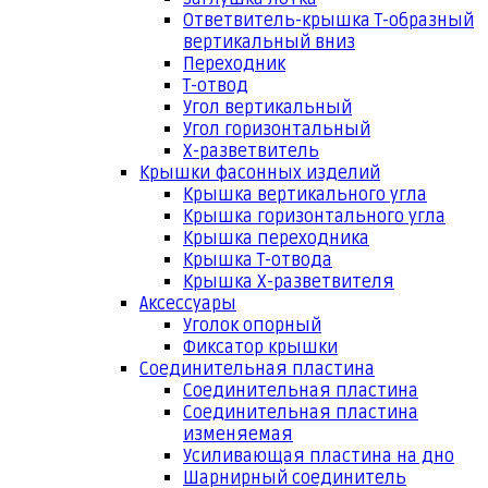
Ответвитель-крышка Т-образный
вертикальный вниз
Переходник
Т-отвод
Угол вертикальный
Угол горизонтальный
Х-разветвитель
Крышки фасонных изделий
Крышка вертикального угла
Крышка горизонтального угла
Крышка переходника
Крышка Т-отвода
Крышка Х-разветвителя
Аксессуары
Уголок опорный
Фиксатор крышки
Соединительная пластина
Соединительная пластина
Соединительная пластина
изменяемая
Усиливающая пластина на дно
Шарнирный соединитель