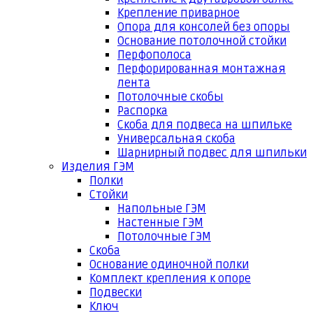
Крепление приварное
Опора для консолей без опоры
Основание потолочной стойки
Перфополоса
Перфорированная монтажная
лента
Потолочные скобы
Распорка
Скоба для подвеса на шпильке
Универсальная скоба
Шарнирный подвес для шпильки
Изделия ГЭМ
Полки
Стойки
Напольные ГЭМ
Настенные ГЭМ
Потолочные ГЭМ
Скоба
Основание одиночной полки
Комплект крепления к опоре
Подвески
Ключ