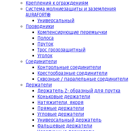
Крепления к ограждениям
Система молниезащиты и заземления
AURAFORT®
Универсальный
Проводники
Компенсирующие перемычки
Полоса
Пруток
Трос грозозащитный
Уголок
Соединители
Контрольные соединители
Крестообразные соединители
Сквозные / паралельные соединители
Держатели
Держатель Z- образный для прутка
Коньковые держатели
Натяжители, якоря
Прямые держатели
Угловые держатели
Универсальный держатель
Фальцевые держатели