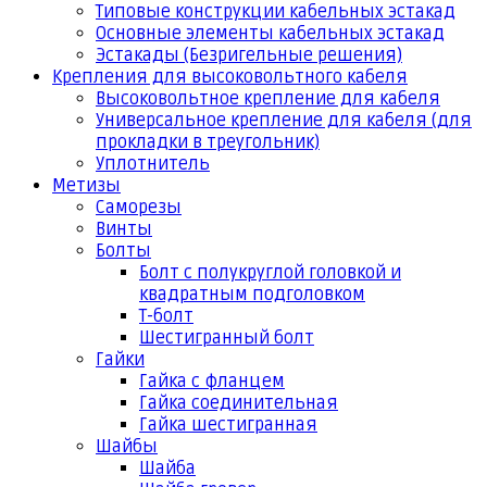
Типовые конструкции кабельных эстакад
Основные элементы кабельных эстакад
Эстакады (Безригельные решения)
Крепления для высоковольтного кабеля
Высоковольтное крепление для кабеля
Универсальное крепление для кабеля (для
прокладки в треугольник)
Уплотнитель
Метизы
Саморезы
Винты
Болты
Болт с полукруглой головкой и
квадратным подголовком
Т-болт
Шестигранный болт
Гайки
Гайка с фланцем
Гайка соединительная
Гайка шестигранная
Шайбы
Шайба