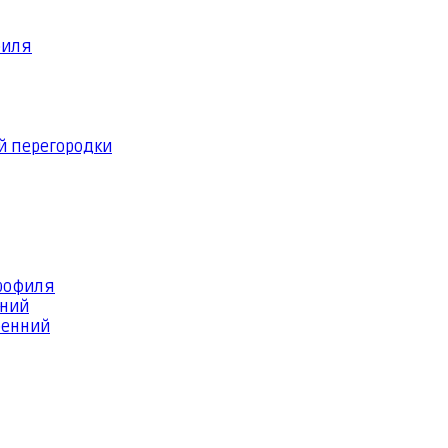
филя
й перегородки
профиля
шний
ренний