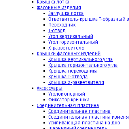
Крышка лотка
Фасонные изделия
Заглушка лотка
Ответвитель-крышка Т-образный 
Переходник
Т-отвод
Угол вертикальный
Угол горизонтальный
Х-разветвитель
Крышки фасонных изделий
Крышка вертикального угла
Крышка горизонтального угла
Крышка переходника
Крышка Т-отвода
Крышка Х-разветвителя
Аксессуары
Уголок опорный
Фиксатор крышки
Соединительная пластина
Соединительная пластина
Соединительная пластина измен
Усиливающая пластина на дно
Шарнирный соединитель