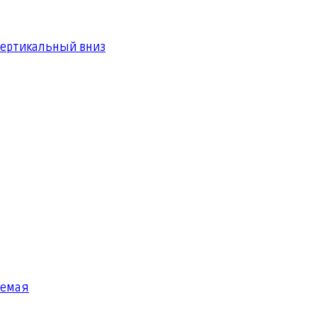
вертикальный вниз
яемая