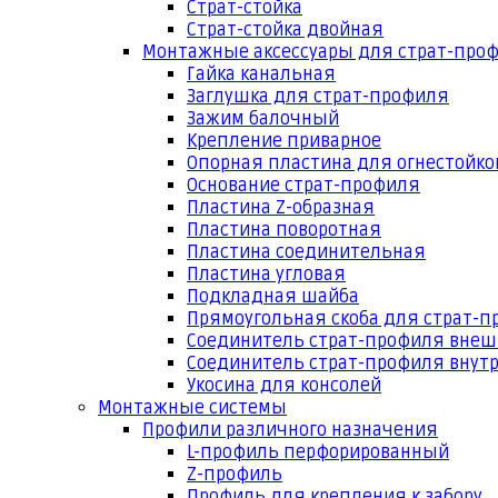
Страт-стойка
Страт-стойка двойная
Монтажные аксессуары для страт-про
Гайка канальная
Заглушка для страт-профиля
Зажим балочный
Крепление приварное
Опорная пластина для огнестойко
Основание страт-профиля
Пластина Z-образная
Пластина поворотная
Пластина соединительная
Пластина угловая
Подкладная шайба
Прямоугольная скоба для страт-
Соединитель страт-профиля вне
Соединитель страт-профиля внут
Укосина для консолей
Монтажные системы
Профили различного назначения
L-профиль перфорированный
Z-профиль
Профиль для крепления к забору