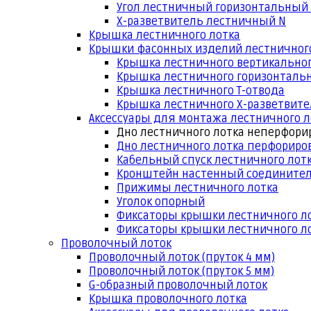
Угол лестничный горизонтальный
Х-разветвитель лестничный N
Крышка лестничного лотка
Крышки фасонных изделий лестничног
Крышка лестничного вертикальног
Крышка лестничного горизонтальн
Крышка лестничного Т-отвода
Крышка лестничного Х-разветвит
Аксессуары для монтажа лестничного л
Дно лестничного лотка неперфори
Дно лестничного лотка перфориро
Кабельный спуск лестничного лот
Кронштейн настенный соедините
Прижимы лестничного лотка
Уголок опорный
Фиксаторы крышки лестничного л
Фиксаторы крышки лестничного ло
Проволочный лоток
Проволочный лоток (пруток 4 мм)
Проволочный лоток (пруток 5 мм)
G-образный проволочный лоток
Крышка проволочного лотка