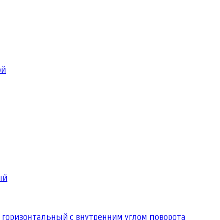
ой
ый
 горизонтальный с внутренним углом поворота