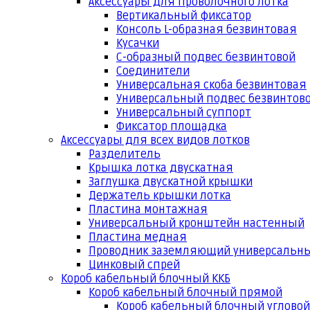
Аксессуары для проволочного лотка
Вертикальный фиксатор
Консоль L-образная безвинтовая
Кусачки
С-образный подвес безвинтовой
Соединители
Универсальная скоба безвинтовая
Универсальный подвес безвинтов
Универсальный суппорт
Фиксатор площадка
Аксессуары для всех видов лотков
Разделитель
Крышка лотка двускатная
Заглушка двускатной крышки
Держатель крышки лотка
Пластина монтажная
Универсальный кронштейн настенный
Пластина медная
Проводник заземляющий универсальн
Цинковый спрей
Короб кабельный блочный ККБ
Короб кабельный блочный прямой
Короб кабельный блочный угловой