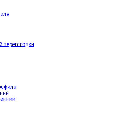
филя
й перегородки
профиля
шний
ренний