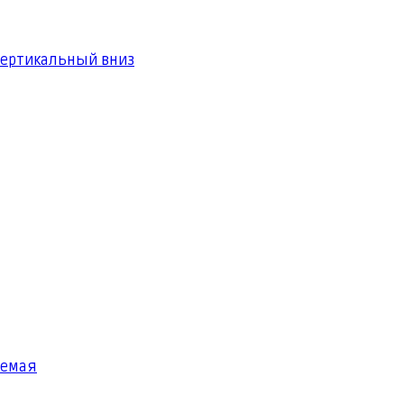
вертикальный вниз
яемая