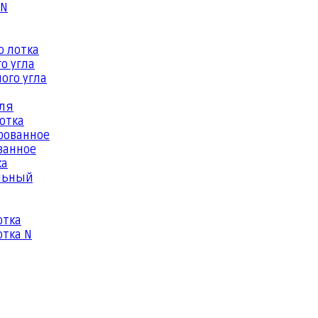
 N
о лотка
о угла
ого угла
еля
отка
рованное
ванное
ка
льный
отка
тка N