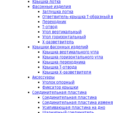
Крышка лотка
Фасонные изделия
Заглушка лотка
Ответвитель-крышка Т-образный 
Переходник
Т-отвод
Угол вертикальный
Угол горизонтальный
Х-разветвитель
Крышки фасонных изделий
Крышка вертикального угла
Крышка горизонтального угла
Крышка переходника
Крышка Т-отвода
Крышка Х-разветвителя
Аксессуары
Уголок опорный
Фиксатор крышки
Соединительная пластина
Соединительная пластина
Соединительная пластина измен
Усиливающая пластина на дно
Шарнирный соединитель