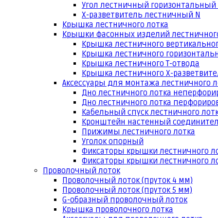
Угол лестничный горизонтальный
Х-разветвитель лестничный N
Крышка лестничного лотка
Крышки фасонных изделий лестничног
Крышка лестничного вертикальног
Крышка лестничного горизонтальн
Крышка лестничного Т-отвода
Крышка лестничного Х-разветвит
Аксессуары для монтажа лестничного л
Дно лестничного лотка неперфори
Дно лестничного лотка перфориро
Кабельный спуск лестничного лот
Кронштейн настенный соедините
Прижимы лестничного лотка
Уголок опорный
Фиксаторы крышки лестничного л
Фиксаторы крышки лестничного ло
Проволочный лоток
Проволочный лоток (пруток 4 мм)
Проволочный лоток (пруток 5 мм)
G-образный проволочный лоток
Крышка проволочного лотка