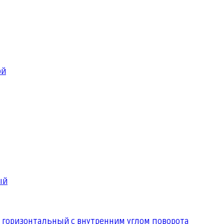
ой
ый
 горизонтальный с внутренним углом поворота