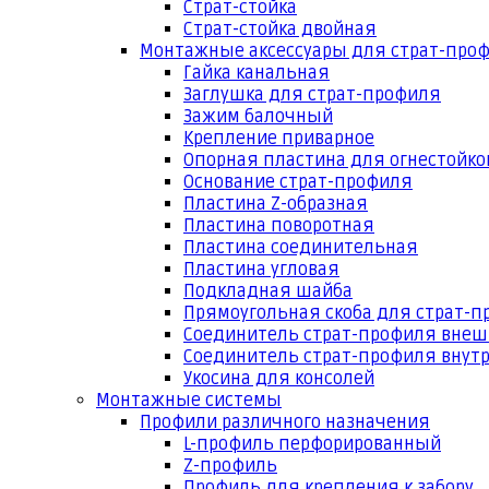
Страт-стойка
Страт-стойка двойная
Монтажные аксессуары для страт-про
Гайка канальная
Заглушка для страт-профиля
Зажим балочный
Крепление приварное
Опорная пластина для огнестойко
Основание страт-профиля
Пластина Z-образная
Пластина поворотная
Пластина соединительная
Пластина угловая
Подкладная шайба
Прямоугольная скоба для страт-
Соединитель страт-профиля вне
Соединитель страт-профиля внут
Укосина для консолей
Монтажные системы
Профили различного назначения
L-профиль перфорированный
Z-профиль
Профиль для крепления к забору