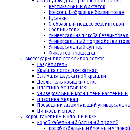
Аксессуары для проволочного лотка
Вертикальный фиксатор
Консоль L-образная безвинтовая
Кусачки
С-образный подвес безвинтовой
Соединители
Универсальная скоба безвинтовая
Универсальный подвес безвинтов
Универсальный суппорт
Фиксатор площадка
Аксессуары для всех видов лотков
Разделитель
Крышка лотка двускатная
Заглушка двускатной крышки
Держатель крышки лотка
Пластина монтажная
Универсальный кронштейн настенный
Пластина медная
Проводник заземляющий универсальн
Цинковый спрей
Короб кабельный блочный ККБ
Короб кабельный блочный прямой
Короб кабельный блочный угловой