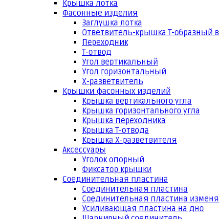
Крышка лотка
Фасонные изделия
Заглушка лотка
Ответвитель-крышка Т-образный 
Переходник
Т-отвод
Угол вертикальный
Угол горизонтальный
Х-разветвитель
Крышки фасонных изделий
Крышка вертикального угла
Крышка горизонтального угла
Крышка переходника
Крышка Т-отвода
Крышка Х-разветвителя
Аксессуары
Уголок опорный
Фиксатор крышки
Соединительная пластина
Соединительная пластина
Соединительная пластина измен
Усиливающая пластина на дно
Шарнирный соединитель