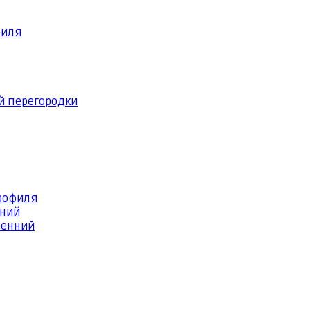
филя
й перегородки
профиля
шний
ренний