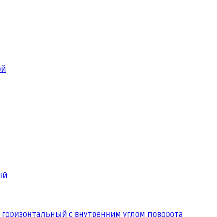
ой
ый
 горизонтальный с внутренним углом поворота