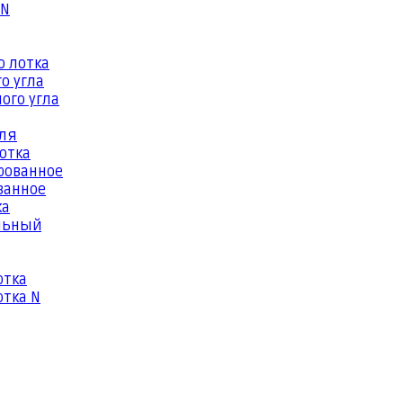
 N
о лотка
о угла
ого угла
еля
отка
рованное
ванное
ка
льный
отка
тка N