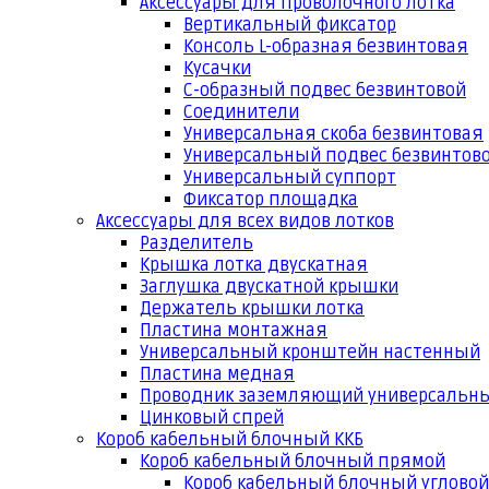
Аксессуары для проволочного лотка
Вертикальный фиксатор
Консоль L-образная безвинтовая
Кусачки
С-образный подвес безвинтовой
Соединители
Универсальная скоба безвинтовая
Универсальный подвес безвинтов
Универсальный суппорт
Фиксатор площадка
Аксессуары для всех видов лотков
Разделитель
Крышка лотка двускатная
Заглушка двускатной крышки
Держатель крышки лотка
Пластина монтажная
Универсальный кронштейн настенный
Пластина медная
Проводник заземляющий универсальн
Цинковый спрей
Короб кабельный блочный ККБ
Короб кабельный блочный прямой
Короб кабельный блочный угловой