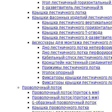
Угол лестничный горизонтальный
Х-разветвитель лестничный N
Крышка лестничного лотка
Крышки фасонных изделий лестничног
Крышка лестничного вертикальног
Крышка лестничного горизонтальн
Крышка лестничного Т-отвода
Крышка лестничного Х-разветвит
Аксессуары для монтажа лестничного л
Дно лестничного лотка неперфори
Дно лестничного лотка перфориро
Кабельный спуск лестничного лот
Кронштейн настенный соедините
Прижимы лестничного лотка
Уголок опорный
Фиксаторы крышки лестничного л
Фиксаторы крышки лестничного ло
Проволочный лоток
Проволочный лоток (пруток 4 мм)
Проволочный лоток (пруток 5 мм)
G-образный проволочный лоток
Крышка проволочного лотка