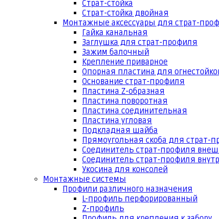
Страт-стойка
Страт-стойка двойная
Монтажные аксессуары для страт-про
Гайка канальная
Заглушка для страт-профиля
Зажим балочный
Крепление приварное
Опорная пластина для огнестойко
Основание страт-профиля
Пластина Z-образная
Пластина поворотная
Пластина соединительная
Пластина угловая
Подкладная шайба
Прямоугольная скоба для страт-
Соединитель страт-профиля вне
Соединитель страт-профиля внут
Укосина для консолей
Монтажные системы
Профили различного назначения
L-профиль перфорированный
Z-профиль
Профиль для крепления к забору