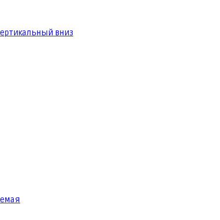
вертикальный вниз
яемая