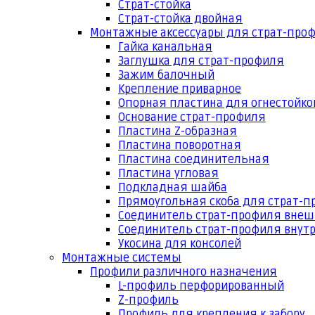
Страт-стойка
Страт-стойка двойная
Монтажные аксессуары для страт-про
Гайка канальная
Заглушка для страт-профиля
Зажим балочный
Крепление приварное
Опорная пластина для огнестойко
Основание страт-профиля
Пластина Z-образная
Пластина поворотная
Пластина соединительная
Пластина угловая
Подкладная шайба
Прямоугольная скоба для страт-
Соединитель страт-профиля вне
Соединитель страт-профиля внут
Укосина для консолей
Монтажные системы
Профили различного назначения
L-профиль перфорированный
Z-профиль
Профиль для крепления к забору