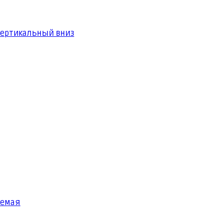
вертикальный вниз
яемая