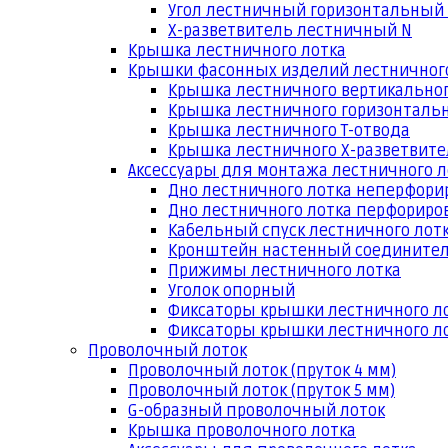
Угол лестничный горизонтальный
Х-разветвитель лестничный N
Крышка лестничного лотка
Крышки фасонных изделий лестничног
Крышка лестничного вертикальног
Крышка лестничного горизонтальн
Крышка лестничного Т-отвода
Крышка лестничного Х-разветвит
Аксессуары для монтажа лестничного л
Дно лестничного лотка неперфори
Дно лестничного лотка перфориро
Кабельный спуск лестничного лот
Кронштейн настенный соедините
Прижимы лестничного лотка
Уголок опорный
Фиксаторы крышки лестничного л
Фиксаторы крышки лестничного ло
Проволочный лоток
Проволочный лоток (пруток 4 мм)
Проволочный лоток (пруток 5 мм)
G-образный проволочный лоток
Крышка проволочного лотка