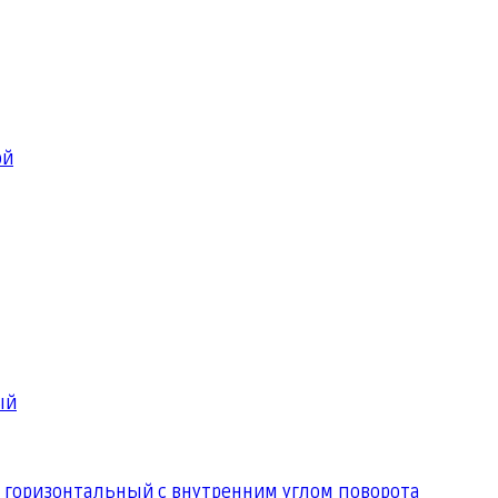
ой
ый
 горизонтальный с внутренним углом поворота