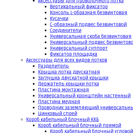
Аксессуары для проволочного лотка
Вертикальный фиксатор
Консоль L-образная безвинтовая
Кусачки
С-образный подвес безвинтовой
Соединители
Универсальная скоба безвинтовая
Универсальный подвес безвинтов
Универсальный суппорт
Фиксатор площадка
Аксессуары для всех видов лотков
Разделитель
Крышка лотка двускатная
Заглушка двускатной крышки
Держатель крышки лотка
Пластина монтажная
Универсальный кронштейн настенный
Пластина медная
Проводник заземляющий универсальн
Цинковый спрей
Короб кабельный блочный ККБ
Короб кабельный блочный прямой
Короб кабельный блочный угловой