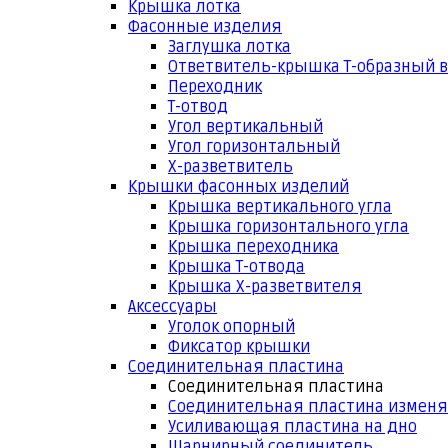
Крышка лотка
Фасонные изделия
Заглушка лотка
Ответвитель-крышка Т-образный 
Переходник
Т-отвод
Угол вертикальный
Угол горизонтальный
Х-разветвитель
Крышки фасонных изделий
Крышка вертикального угла
Крышка горизонтального угла
Крышка переходника
Крышка Т-отвода
Крышка Х-разветвителя
Аксессуары
Уголок опорный
Фиксатор крышки
Соединительная пластина
Соединительная пластина
Соединительная пластина измен
Усиливающая пластина на дно
Шарнирный соединитель