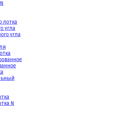
 N
о лотка
о угла
ого угла
еля
отка
рованное
ванное
ка
льный
отка
тка N