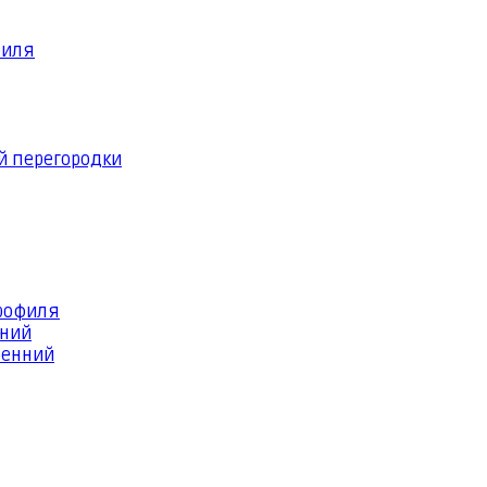
филя
й перегородки
профиля
шний
ренний