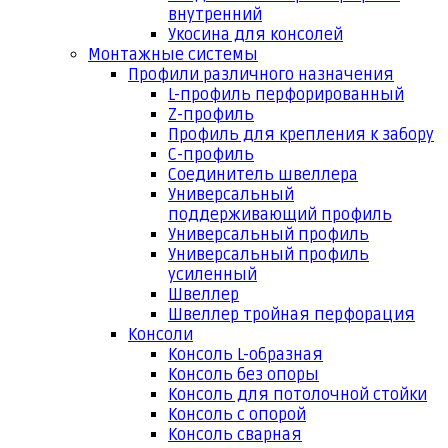
внутренний
Укосина для консолей
Монтажные системы
Профили различного назначения
L-профиль перфорированный
Z-профиль
Профиль для крепления к забору
С-профиль
Соединитель швеллера
Универсальный
поддерживающий профиль
Универсальный профиль
Универсальный профиль
усиленный
Швеллер
Швеллер тройная перфорация
Консоли
Консоль L-образная
Консоль без опоры
Консоль для потолочной стойки
Консоль с опорой
Консоль сварная