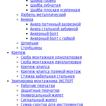
Шайба гровер
Шайба зубчатая
Шайба плоская усиленная
Дюбель металлический
Анкера
Анкер латунный разрезной
Анкер стальной забивной
Анкерный болт
Анкерный болт с гайкой
Шпильки
Струбцины
Крепеж
Скоба монтажная однолапковая
Скоба монтажная двухлапковая
Крепеж-клипса
Крепеж-клипса прямой монтаж
Стяжка кабельная стальная
Экипировка монтажника ЭКСПЕРТ
Рабочие перчатки
Защитные перчатки
Универсальный жилет
Сигнальный жилет
Сумка-скрутка для инструментов