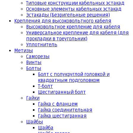
Типовые конструкции кабельных эстакад
Основные элементы кабельных эстакад
Эстакады (Безригельные решения)
Крепления для высоковольтного кабеля
Высоковольтное крепление для кабеля
Универсальное крепление для кабеля (для
прокладки в треугольник)
Уплотнитель
Метизы
Саморезы
Винты
Болты
Болт с полукруглой головкой и
квадратным подголовком
Т-болт
Шестигранный болт
Гайки
Гайка с фланцем
Гайка соединительная
Гайка шестигранная
Шайбы
Шайба