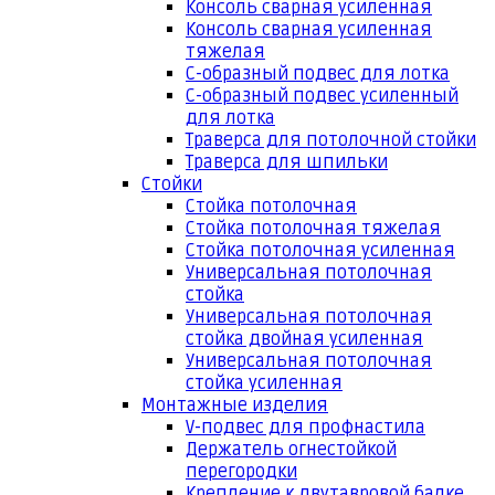
Консоль сварная усиленная
Консоль сварная усиленная
тяжелая
С-образный подвес для лотка
С-образный подвес усиленный
для лотка
Траверса для потолочной стойки
Траверса для шпильки
Стойки
Стойка потолочная
Стойка потолочная тяжелая
Стойка потолочная усиленная
Универсальная потолочная
стойка
Универсальная потолочная
стойка двойная усиленная
Универсальная потолочная
стойка усиленная
Монтажные изделия
V-подвес для профнастила
Держатель огнестойкой
перегородки
Крепление к двутавровой балке