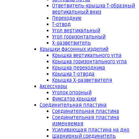
Ответвитель-крышка Т-образный
вертикальный вниз
Переходник
Т-отвод
Угол вертикальный
Угол горизонтальный
Х-разветвитель
Крышки фасонных изделий
Крышка вертикального угла
Крышка горизонтального угла
Крышка переходника
Крышка Т-отвода
Крышка Х-разветвителя
Аксессуары
Уголок опорный
Фиксатор крышки
Соединительная пластина
Соединительная пластина
Соединительная пластина
изменяемая
Усиливающая пластина на дно
Шарнирный соединитель