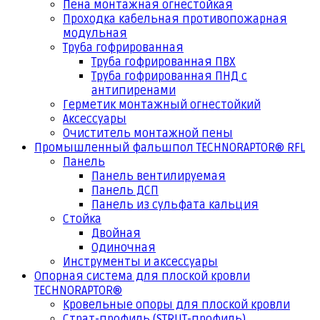
Пена монтажная огнестойкая
Проходка кабельная противопожарная
модульная
Труба гофрированная
Труба гофрированная ПВХ
Труба гофрированная ПНД с
антипиренами
Герметик монтажный огнестойкий
Аксессуары
Очиститель монтажной пены
Промышленный фальшпол TECHNORAPTOR® RFL
Панель
Панель вентилируемая
Панель ДСП
Панель из сульфата кальция
Стойка
Двойная
Одиночная
Инструменты и аксессуары
Опорная система для плоской кровли
TECHNORAPTOR®
Кровельные опоры для плоской кровли
Страт-профиль (STRUT-профиль)