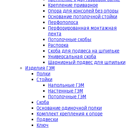
Крепление приварное
Опора для консолей без опоры
Основание потолочной стойки
Перфополоса
Перфорированная монтажная
лента
Потолочные скобы
Распорка
Скоба для подвеса на шпильке
Универсальная скоба
Шарнирный подвес для шпильки
Изделия ГЭМ
Полки
Стойки
Напольные ГЭМ
Настенные ГЭМ
Потолочные ГЭМ
Скоба
Основание одиночной полки
Комплект крепления к опоре
Подвески
Ключ