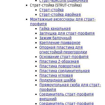
Страт-консоль одиночная
Страт-стойка (STRUT-стойка)
Страт-стойка
Страт-стойка двойная
Монтажные аксессуары для страт-
профиля
Гайка канальная
Заглушка для страт-профиля
Зажим балочный
Крепление приварное
Опорная пластина для
огнестойкой перегородки
Основание страт-профиля
Пластина Z-образная
Пластина поворотная
Пластина соединительная
Пластина угловая
Подкладная шайба
Прямоугольная скоба для страт-
профиля
Соединитель страт-профиля
внешний
Соединитель страт-профиля