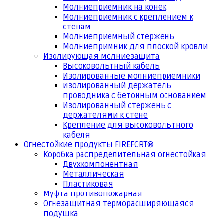
Молниеприемник на конек
Молниеприемник с креплением к
стенам
Молниеприемный стержень
Молниепримник для плоской кровли
Изолирующая молниезащита
Высоковольтный кабель
Изолированные молниеприемники
Изолированный держатель
проводника с бетонным основанием
Изолированный стержень с
держателями к стене
Крепление для высоковольтного
кабеля
Огнестойкие продукты FIREFORT®
Коробка распределительная огнестойкая
Двухкомпонентная
Металлическая
Пластиковая
Муфта противопожарная
Огнезащитная терморасширяющаяся
подушка