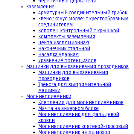
Черепичные держатели
Заземление
Арматурный соединительный грибок
Звено "конус Морзе" с крестообразным
соединителем
Колодец контрольный с крышкой
Комплекты заземления
Лента изоляционная
Наконечник стальной
Насадка ударная
Уравнение потенциалов
Машинки для выравнивания проводников
Машинки для выравнивания
проводников
Тренога для выпрямительной
машинки
Молниеприемники
Крепления для молниеприемников
Мачта на анкерном блоке
Молниеприемник для фальцевой
кровли
Молниеприемник клетевой-тросовый
Молниеприемник на дымоход