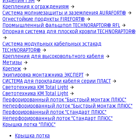
Изделия ГЭМ
Крепления к ограждениям
Система молниезащиты и заземления AURAFORT®
Огнестойкие продукты FIREFORT®
Промышленный фальшпол TECHNORAPTOR® RFL
Опорная система для плоской кровли TECHNORAPTOR®
Система модульных кабельных эстакад
TECHNORAPTOR®
Крепления для высоковольтного кабеля
Метизы
Крепеж
Экипировка монтажника ЭКСПЕРТ
СИСТЕМА для прокладки кабеля серии ПЛАСТ
Светотехника КМ Total Light
Светотехника КМ Total Light
Перфорированный лоток "Быстрый монтаж ПЛЮС"
Неперфорированный лоток "Быстрый монтаж ПЛЮС"
Перфорированный лоток "Стандарт ПЛЮС"
Неперфорированный лоток "Стандарт ПЛЮС"
Крышка лотка "ПЛЮС"
Крышка лотка