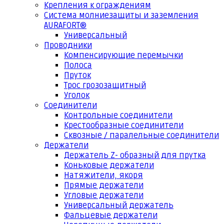
Крепления к ограждениям
Система молниезащиты и заземления
AURAFORT®
Универсальный
Проводники
Компенсирующие перемычки
Полоса
Пруток
Трос грозозащитный
Уголок
Соединители
Контрольные соединители
Крестообразные соединители
Сквозные / паралельные соединители
Держатели
Держатель Z- образный для прутка
Коньковые держатели
Натяжители, якоря
Прямые держатели
Угловые держатели
Универсальный держатель
Фальцевые держатели