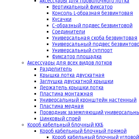
Аксессуары для проволочного лотка
Вертикальный фиксатор
Консоль L-образная безвинтовая
Кусачки
С-образный подвес безвинтовой
Соединители
Универсальная скоба безвинтовая
Универсальный подвес безвинтов
Универсальный суппорт
Фиксатор площадка
Аксессуары для всех видов лотков
Разделитель
Крышка лотка двускатная
Заглушка двускатной крышки
Держатель крышки лотка
Пластина монтажная
Универсальный кронштейн настенный
Пластина медная
Проводник заземляющий универсальн
Цинковый спрей
Короб кабельный блочный ККБ
Короб кабельный блочный прямой
Короб кабельный блочный угловой