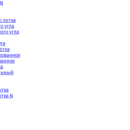
 N
о лотка
о угла
ого угла
еля
отка
рованное
ванное
ка
льный
отка
тка N