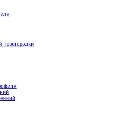
филя
й перегородки
профиля
шний
ренний