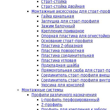
Страт-стойка
Страт-стойка двойная
Монтажные аксессуары для страт-про
Гайка канальная
Заглушка для страт-профиля
Зажим балочный
Крепление приварное
Опорная пластина для огнестойко
Основание страт-профиля
Пластина Z-образная
Пластина поворотная
Пластина соединительная
Пластина угловая
Подкладная шайба
Прямоугольная скоба для страт-
Соединитель страт-профиля вне
Соединитель страт-профиля внут
Укосина для консолей
Монтажные системы
Профили различного назначения
L-профиль перфорированный
Z-профиль
Профиль для крепления к забору