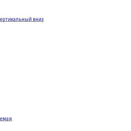
вертикальный вниз
яемая