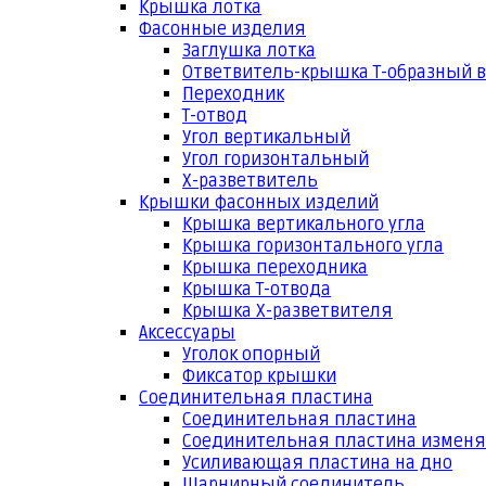
Крышка лотка
Фасонные изделия
Заглушка лотка
Ответвитель-крышка Т-образный 
Переходник
Т-отвод
Угол вертикальный
Угол горизонтальный
Х-разветвитель
Крышки фасонных изделий
Крышка вертикального угла
Крышка горизонтального угла
Крышка переходника
Крышка Т-отвода
Крышка Х-разветвителя
Аксессуары
Уголок опорный
Фиксатор крышки
Соединительная пластина
Соединительная пластина
Соединительная пластина измен
Усиливающая пластина на дно
Шарнирный соединитель