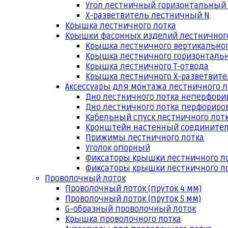
Угол лестничный горизонтальный
Х-разветвитель лестничный N
Крышка лестничного лотка
Крышки фасонных изделий лестничног
Крышка лестничного вертикальног
Крышка лестничного горизонтальн
Крышка лестничного Т-отвода
Крышка лестничного Х-разветвит
Аксессуары для монтажа лестничного л
Дно лестничного лотка неперфори
Дно лестничного лотка перфориро
Кабельный спуск лестничного лот
Кронштейн настенный соедините
Прижимы лестничного лотка
Уголок опорный
Фиксаторы крышки лестничного л
Фиксаторы крышки лестничного ло
Проволочный лоток
Проволочный лоток (пруток 4 мм)
Проволочный лоток (пруток 5 мм)
G-образный проволочный лоток
Крышка проволочного лотка