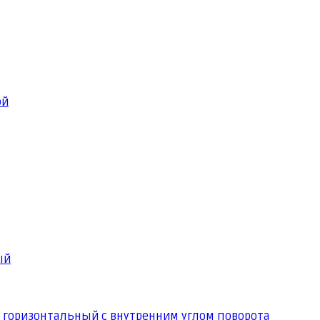
ой
ый
 горизонтальный с внутренним углом поворота