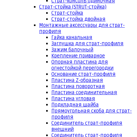
Страт-консоль одиночная
Страт-стойка (STRUT-стойка)
Страт-стойка
Страт-стойка двойная
Монтажные аксессуары для страт-
профиля
Гайка канальная
Заглушка для страт-профиля
Зажим балочный
Крепление приварное
Опорная пластина для
огнестойкой перегородки
Основание страт-профиля
Пластина Z-образная
Пластина поворотная
Пластина соединительная
Пластина угловая
Подкладная шайба
Прямоугольная скоба для страт-
профиля
Соединитель страт-профиля
внешний
Соединитель страт-профиля