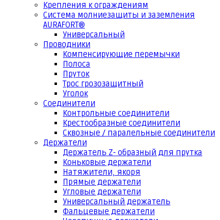
Крепления к ограждениям
Система молниезащиты и заземления
AURAFORT®
Универсальный
Проводники
Компенсирующие перемычки
Полоса
Пруток
Трос грозозащитный
Уголок
Соединители
Контрольные соединители
Крестообразные соединители
Сквозные / паралельные соединители
Держатели
Держатель Z- образный для прутка
Коньковые держатели
Натяжители, якоря
Прямые держатели
Угловые держатели
Универсальный держатель
Фальцевые держатели