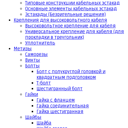
Типовые конструкции кабельных эстакад
Основные элементы кабельных эстакад
Эстакады (Безригельные решения)
Крепления для высоковольтного кабеля
Высоковольтное крепление для кабеля
Универсальное крепление для кабеля (для
прокладки в треугольник)
Уплотнитель
Метизы
Саморезы
Винты
Болты
Болт с полукруглой головкой и
квадратным подголовком
Т-болт
Шестигранный болт
Гайки
Гайка с фланцем
Гайка соединительная
Гайка шестигранная
Шайбы
Шайба