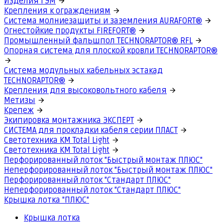
Изделия ГЭМ
Крепления к ограждениям
Система молниезащиты и заземления AURAFORT®
Огнестойкие продукты FIREFORT®
Промышленный фальшпол TECHNORAPTOR® RFL
Опорная система для плоской кровли TECHNORAPTOR®
Система модульных кабельных эстакад
TECHNORAPTOR®
Крепления для высоковольтного кабеля
Метизы
Крепеж
Экипировка монтажника ЭКСПЕРТ
СИСТЕМА для прокладки кабеля серии ПЛАСТ
Светотехника КМ Total Light
Светотехника КМ Total Light
Перфорированный лоток "Быстрый монтаж ПЛЮС"
Неперфорированный лоток "Быстрый монтаж ПЛЮС"
Перфорированный лоток "Стандарт ПЛЮС"
Неперфорированный лоток "Стандарт ПЛЮС"
Крышка лотка "ПЛЮС"
Крышка лотка