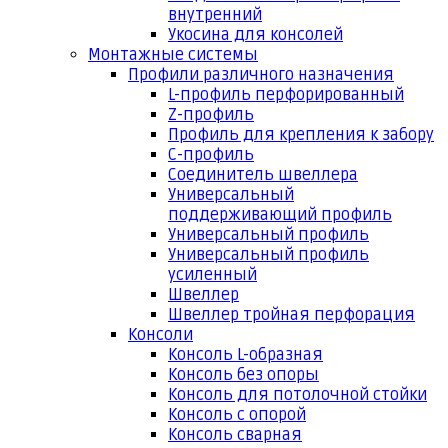
внутренний
Укосина для консолей
Монтажные системы
Профили различного назначения
L-профиль перфорированный
Z-профиль
Профиль для крепления к забору
С-профиль
Соединитель швеллера
Универсальный
поддерживающий профиль
Универсальный профиль
Универсальный профиль
усиленный
Швеллер
Швеллер тройная перфорация
Консоли
Консоль L-образная
Консоль без опоры
Консоль для потолочной стойки
Консоль с опорой
Консоль сварная