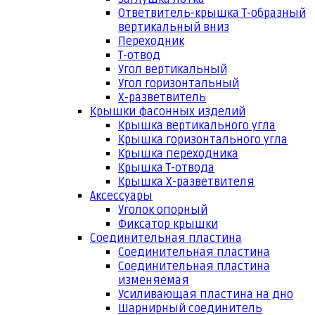
Ответвитель-крышка Т-образный
вертикальный вниз
Переходник
Т-отвод
Угол вертикальный
Угол горизонтальный
Х-разветвитель
Крышки фасонных изделий
Крышка вертикального угла
Крышка горизонтального угла
Крышка переходника
Крышка Т-отвода
Крышка Х-разветвителя
Аксессуары
Уголок опорный
Фиксатор крышки
Соединительная пластина
Соединительная пластина
Соединительная пластина
изменяемая
Усиливающая пластина на дно
Шарнирный соединитель