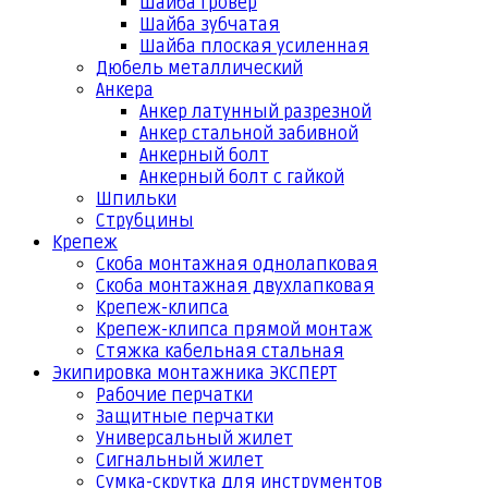
Шайба гровер
Шайба зубчатая
Шайба плоская усиленная
Дюбель металлический
Анкера
Анкер латунный разрезной
Анкер стальной забивной
Анкерный болт
Анкерный болт с гайкой
Шпильки
Струбцины
Крепеж
Скоба монтажная однолапковая
Скоба монтажная двухлапковая
Крепеж-клипса
Крепеж-клипса прямой монтаж
Стяжка кабельная стальная
Экипировка монтажника ЭКСПЕРТ
Рабочие перчатки
Защитные перчатки
Универсальный жилет
Сигнальный жилет
Сумка-скрутка для инструментов