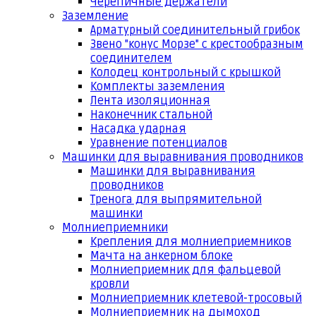
Черепичные держатели
Заземление
Арматурный соединительный грибок
Звено "конус Морзе" с крестообразным
соединителем
Колодец контрольный с крышкой
Комплекты заземления
Лента изоляционная
Наконечник стальной
Насадка ударная
Уравнение потенциалов
Машинки для выравнивания проводников
Машинки для выравнивания
проводников
Тренога для выпрямительной
машинки
Молниеприемники
Крепления для молниеприемников
Мачта на анкерном блоке
Молниеприемник для фальцевой
кровли
Молниеприемник клетевой-тросовый
Молниеприемник на дымоход