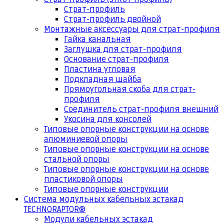
Страт-профиль
Страт-профиль двойной
Монтажные аксессуары для страт-профиля
Гайка канальная
Заглушка для страт-профиля
Основание страт-профиля
Пластина угловая
Подкладная шайба
Прямоугольная скоба для страт-
профиля
Соединитель страт-профиля внешний
Укосина для консолей
Типовые опорные конструкции на основе
алюминиевой опоры
Типовые опорные конструкции на основе
стальной опоры
Типовые опорные конструкции на основе
пластиковой опоры
Типовые опорные конструкции
Система модульных кабельных эстакад
TECHNORAPTOR®
Модули кабельных эстакад