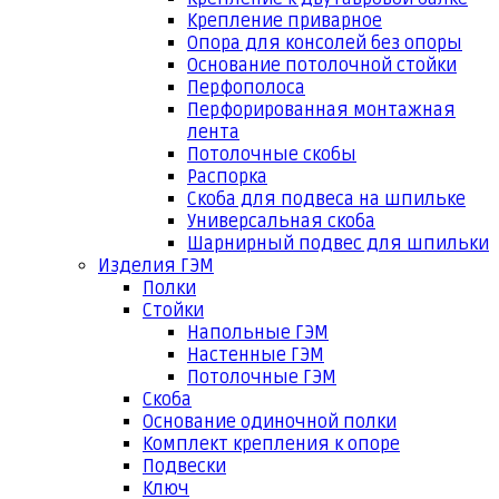
Крепление приварное
Опора для консолей без опоры
Основание потолочной стойки
Перфополоса
Перфорированная монтажная
лента
Потолочные скобы
Распорка
Скоба для подвеса на шпильке
Универсальная скоба
Шарнирный подвес для шпильки
Изделия ГЭМ
Полки
Стойки
Напольные ГЭМ
Настенные ГЭМ
Потолочные ГЭМ
Скоба
Основание одиночной полки
Комплект крепления к опоре
Подвески
Ключ