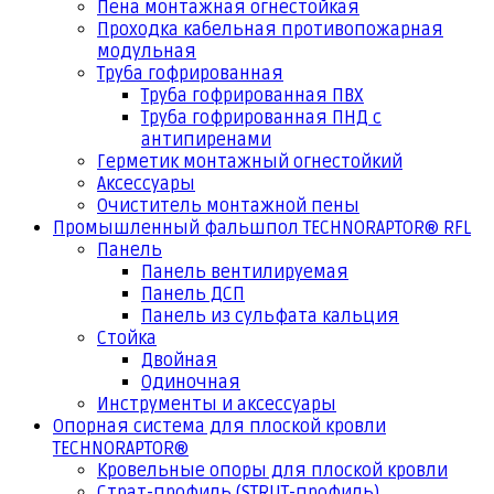
Пена монтажная огнестойкая
Проходка кабельная противопожарная
модульная
Труба гофрированная
Труба гофрированная ПВХ
Труба гофрированная ПНД с
антипиренами
Герметик монтажный огнестойкий
Аксессуары
Очиститель монтажной пены
Промышленный фальшпол TECHNORAPTOR® RFL
Панель
Панель вентилируемая
Панель ДСП
Панель из сульфата кальция
Стойка
Двойная
Одиночная
Инструменты и аксессуары
Опорная система для плоской кровли
TECHNORAPTOR®
Кровельные опоры для плоской кровли
Страт-профиль (STRUT-профиль)