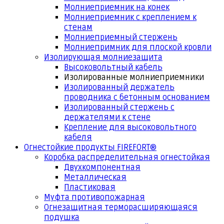
Молниеприемник на конек
Молниеприемник с креплением к
стенам
Молниеприемный стержень
Молниепримник для плоской кровли
Изолирующая молниезащита
Высоковольтный кабель
Изолированные молниеприемники
Изолированный держатель
проводника с бетонным основанием
Изолированный стержень с
держателями к стене
Крепление для высоковольтного
кабеля
Огнестойкие продукты FIREFORT®
Коробка распределительная огнестойкая
Двухкомпонентная
Металлическая
Пластиковая
Муфта противопожарная
Огнезащитная терморасширяющаяся
подушка