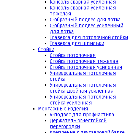
Консоль сварная усиленная
Консоль сварная усиленная
тяжелая
С-образный подвес для лотка
С-образный подвес усиленный
для лотка
Траверса для потолочной стойки
Траверса для шпильки
Стойки
Стойка потолочная
Стойка потолочная тяжелая
Стойка потолочная усиленная
Универсальная потолочная
стойка
Универсальная потолочная
стойка двойная усиленная
Универсальная потолочная
стойка усиленная
Монтажные изделия
V-подвес для профнастила
Держатель огнестойкой
перегородки
Крепление к двутавровой балке