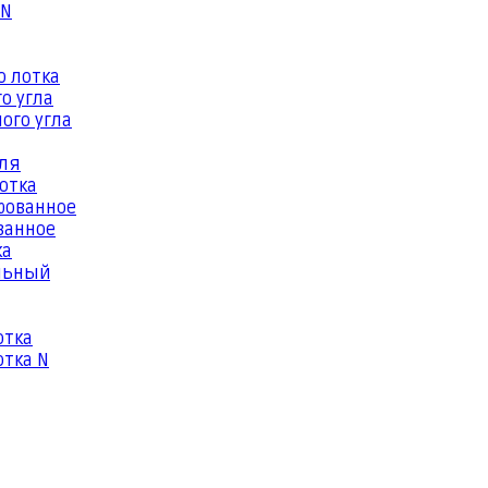
 N
о лотка
о угла
ого угла
еля
отка
рованное
ванное
ка
льный
отка
тка N