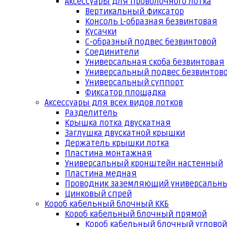
Аксессуары для проволочного лотка
Вертикальный фиксатор
Консоль L-образная безвинтовая
Кусачки
С-образный подвес безвинтовой
Соединители
Универсальная скоба безвинтовая
Универсальный подвес безвинтов
Универсальный суппорт
Фиксатор площадка
Аксессуары для всех видов лотков
Разделитель
Крышка лотка двускатная
Заглушка двускатной крышки
Держатель крышки лотка
Пластина монтажная
Универсальный кронштейн настенный
Пластина медная
Проводник заземляющий универсальн
Цинковый спрей
Короб кабельный блочный ККБ
Короб кабельный блочный прямой
Короб кабельный блочный угловой