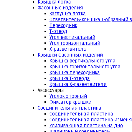
Крышка лотка
Фасонные изделия
Заглушка лотка
Ответвитель-крышка Т-образный 
Переходник
Т-отвод
Угол вертикальный
Угол горизонтальный
Х-разветвитель
Крышки фасонных изделий
Крышка вертикального угла
Крышка горизонтального угла
Крышка переходника
Крышка Т-отвода
Крышка Х-разветвителя
Аксессуары
Уголок опорный
Фиксатор крышки
Соединительная пластина
Соединительная пластина
Соединительная пластина измен
Усиливающая пластина на дно
Шарнирный соединитель