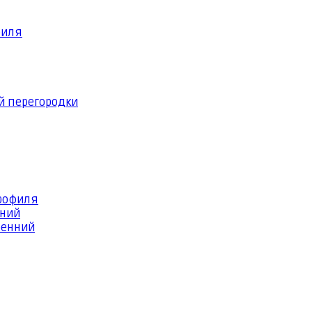
филя
й перегородки
профиля
шний
ренний