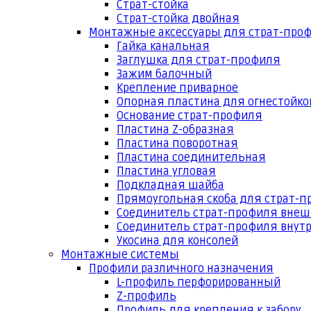
Страт-стойка
Страт-стойка двойная
Монтажные аксессуары для страт-про
Гайка канальная
Заглушка для страт-профиля
Зажим балочный
Крепление приварное
Опорная пластина для огнестойко
Основание страт-профиля
Пластина Z-образная
Пластина поворотная
Пластина соединительная
Пластина угловая
Подкладная шайба
Прямоугольная скоба для страт-
Соединитель страт-профиля вне
Соединитель страт-профиля внут
Укосина для консолей
Монтажные системы
Профили различного назначения
L-профиль перфорированный
Z-профиль
Профиль для крепления к забору