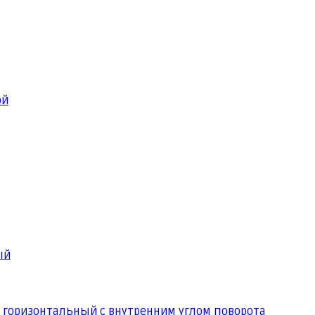
ой
ый
 горизонтальный с внутренним углом поворота