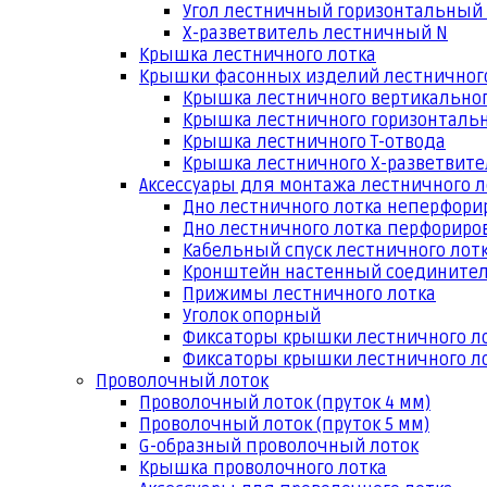
Угол лестничный горизонтальный
Х-разветвитель лестничный N
Крышка лестничного лотка
Крышки фасонных изделий лестничног
Крышка лестничного вертикальног
Крышка лестничного горизонтальн
Крышка лестничного Т-отвода
Крышка лестничного Х-разветвит
Аксессуары для монтажа лестничного л
Дно лестничного лотка неперфори
Дно лестничного лотка перфориро
Кабельный спуск лестничного лот
Кронштейн настенный соедините
Прижимы лестничного лотка
Уголок опорный
Фиксаторы крышки лестничного л
Фиксаторы крышки лестничного ло
Проволочный лоток
Проволочный лоток (пруток 4 мм)
Проволочный лоток (пруток 5 мм)
G-образный проволочный лоток
Крышка проволочного лотка