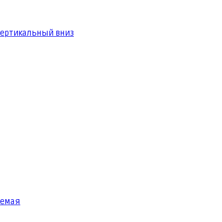
вертикальный вниз
яемая