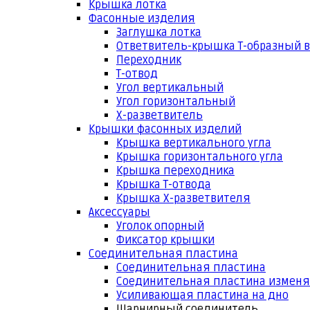
Крышка лотка
Фасонные изделия
Заглушка лотка
Ответвитель-крышка Т-образный 
Переходник
Т-отвод
Угол вертикальный
Угол горизонтальный
Х-разветвитель
Крышки фасонных изделий
Крышка вертикального угла
Крышка горизонтального угла
Крышка переходника
Крышка Т-отвода
Крышка Х-разветвителя
Аксессуары
Уголок опорный
Фиксатор крышки
Соединительная пластина
Соединительная пластина
Соединительная пластина измен
Усиливающая пластина на дно
Шарнирный соединитель