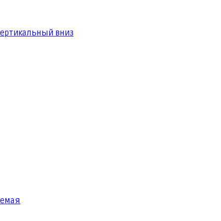
вертикальный вниз
яемая