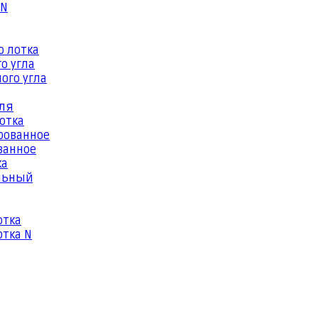
 N
о лотка
о угла
ого угла
еля
отка
рованное
ванное
ка
льный
отка
тка N