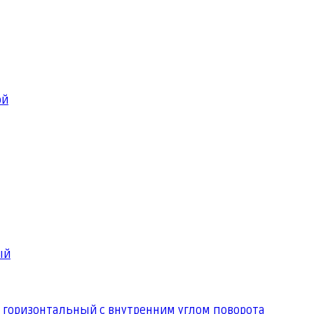
ой
ый
 горизонтальный с внутренним углом поворота