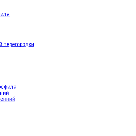
филя
й перегородки
профиля
шний
ренний