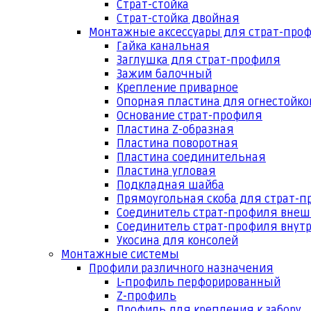
Страт-стойка
Страт-стойка двойная
Монтажные аксессуары для страт-про
Гайка канальная
Заглушка для страт-профиля
Зажим балочный
Крепление приварное
Опорная пластина для огнестойко
Основание страт-профиля
Пластина Z-образная
Пластина поворотная
Пластина соединительная
Пластина угловая
Подкладная шайба
Прямоугольная скоба для страт-
Соединитель страт-профиля вне
Соединитель страт-профиля внут
Укосина для консолей
Монтажные системы
Профили различного назначения
L-профиль перфорированный
Z-профиль
Профиль для крепления к забору