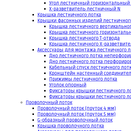
Угол лестничный горизонтальный
Х-разветвитель лестничный N
Крышка лестничного лотка
Крышки фасонных изделий лестничног
Крышка лестничного вертикальног
Крышка лестничного горизонтальн
Крышка лестничного Т-отвода
Крышка лестничного Х-разветвит
Аксессуары для монтажа лестничного л
Дно лестничного лотка неперфори
Дно лестничного лотка перфориро
Кабельный спуск лестничного лот
Кронштейн настенный соедините
Прижимы лестничного лотка
Уголок опорный
Фиксаторы крышки лестничного л
Фиксаторы крышки лестничного ло
Проволочный лоток
Проволочный лоток (пруток 4 мм)
Проволочный лоток (пруток 5 мм)
G-образный проволочный лоток
Крышка проволочного лотка