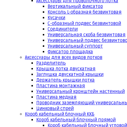
Аксессуары для проволочного лотка
Вертикальный фиксатор
Консоль L-образная безвинтовая
Кусачки
С-образный подвес безвинтовой
Соединители
Универсальная скоба безвинтовая
Универсальный подвес безвинтов
Универсальный суппорт
Фиксатор площадка
Аксессуары для всех видов лотков
Разделитель
Крышка лотка двускатная
Заглушка двускатной крышки
Держатель крышки лотка
Пластина монтажная
Универсальный кронштейн настенный
Пластина медная
Проводник заземляющий универсальн
Цинковый спрей
Короб кабельный блочный ККБ
Короб кабельный блочный прямой
Короб кабельный блочный угловой