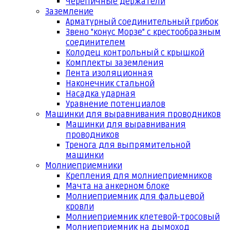
Черепичные держатели
Заземление
Арматурный соединительный грибок
Звено "конус Морзе" с крестообразным
соединителем
Колодец контрольный с крышкой
Комплекты заземления
Лента изоляционная
Наконечник стальной
Насадка ударная
Уравнение потенциалов
Машинки для выравнивания проводников
Машинки для выравнивания
проводников
Тренога для выпрямительной
машинки
Молниеприемники
Крепления для молниеприемников
Мачта на анкерном блоке
Молниеприемник для фальцевой
кровли
Молниеприемник клетевой-тросовый
Молниеприемник на дымоход