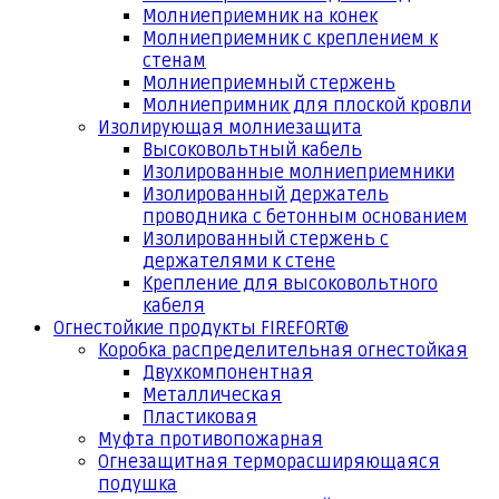
Молниеприемник на конек
Молниеприемник с креплением к
стенам
Молниеприемный стержень
Молниепримник для плоской кровли
Изолирующая молниезащита
Высоковольтный кабель
Изолированные молниеприемники
Изолированный держатель
проводника с бетонным основанием
Изолированный стержень с
держателями к стене
Крепление для высоковольтного
кабеля
Огнестойкие продукты FIREFORT®
Коробка распределительная огнестойкая
Двухкомпонентная
Металлическая
Пластиковая
Муфта противопожарная
Огнезащитная терморасширяющаяся
подушка