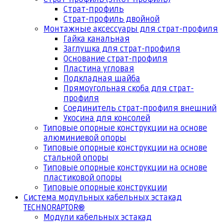
Страт-профиль
Страт-профиль двойной
Монтажные аксессуары для страт-профиля
Гайка канальная
Заглушка для страт-профиля
Основание страт-профиля
Пластина угловая
Подкладная шайба
Прямоугольная скоба для страт-
профиля
Соединитель страт-профиля внешний
Укосина для консолей
Типовые опорные конструкции на основе
алюминиевой опоры
Типовые опорные конструкции на основе
стальной опоры
Типовые опорные конструкции на основе
пластиковой опоры
Типовые опорные конструкции
Система модульных кабельных эстакад
TECHNORAPTOR®
Модули кабельных эстакад