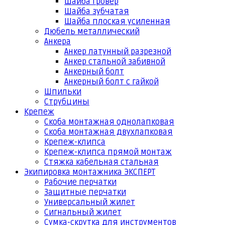
Шайба гровер
Шайба зубчатая
Шайба плоская усиленная
Дюбель металлический
Анкера
Анкер латунный разрезной
Анкер стальной забивной
Анкерный болт
Анкерный болт с гайкой
Шпильки
Струбцины
Крепеж
Скоба монтажная однолапковая
Скоба монтажная двухлапковая
Крепеж-клипса
Крепеж-клипса прямой монтаж
Стяжка кабельная стальная
Экипировка монтажника ЭКСПЕРТ
Рабочие перчатки
Защитные перчатки
Универсальный жилет
Сигнальный жилет
Сумка-скрутка для инструментов