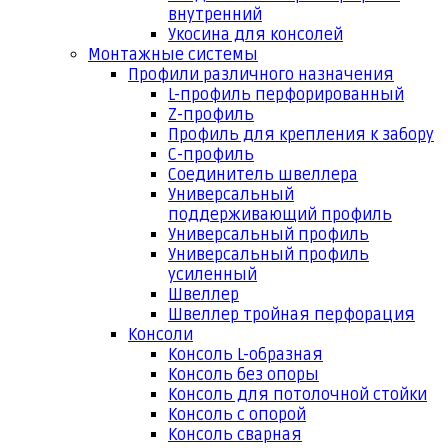
внутренний
Укосина для консолей
Монтажные системы
Профили различного назначения
L-профиль перфорированный
Z-профиль
Профиль для крепления к забору
С-профиль
Соединитель швеллера
Универсальный
поддерживающий профиль
Универсальный профиль
Универсальный профиль
усиленный
Швеллер
Швеллер тройная перфорация
Консоли
Консоль L-образная
Консоль без опоры
Консоль для потолочной стойки
Консоль с опорой
Консоль сварная