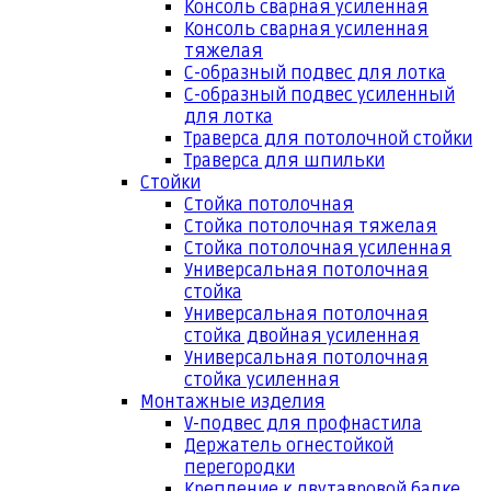
Консоль сварная усиленная
Консоль сварная усиленная
тяжелая
С-образный подвес для лотка
С-образный подвес усиленный
для лотка
Траверса для потолочной стойки
Траверса для шпильки
Стойки
Стойка потолочная
Стойка потолочная тяжелая
Стойка потолочная усиленная
Универсальная потолочная
стойка
Универсальная потолочная
стойка двойная усиленная
Универсальная потолочная
стойка усиленная
Монтажные изделия
V-подвес для профнастила
Держатель огнестойкой
перегородки
Крепление к двутавровой балке