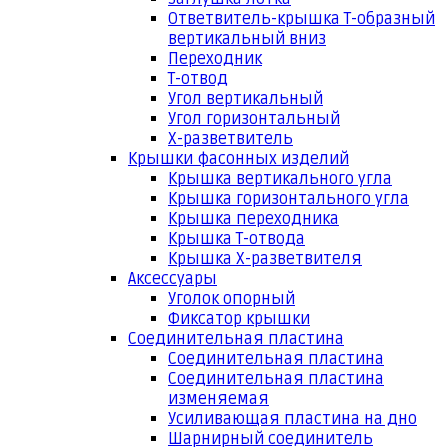
Ответвитель-крышка Т-образный
вертикальный вниз
Переходник
Т-отвод
Угол вертикальный
Угол горизонтальный
Х-разветвитель
Крышки фасонных изделий
Крышка вертикального угла
Крышка горизонтального угла
Крышка переходника
Крышка Т-отвода
Крышка Х-разветвителя
Аксессуары
Уголок опорный
Фиксатор крышки
Соединительная пластина
Соединительная пластина
Соединительная пластина
изменяемая
Усиливающая пластина на дно
Шарнирный соединитель