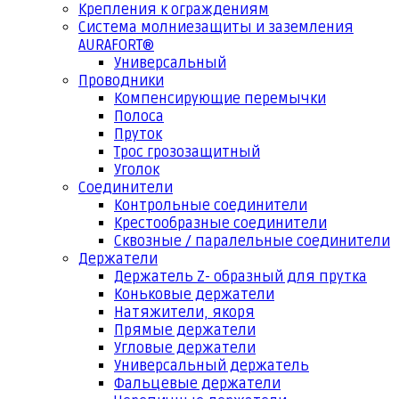
Крепления к ограждениям
Система молниезащиты и заземления
AURAFORT®
Универсальный
Проводники
Компенсирующие перемычки
Полоса
Пруток
Трос грозозащитный
Уголок
Соединители
Контрольные соединители
Крестообразные соединители
Сквозные / паралельные соединители
Держатели
Держатель Z- образный для прутка
Коньковые держатели
Натяжители, якоря
Прямые держатели
Угловые держатели
Универсальный держатель
Фальцевые держатели