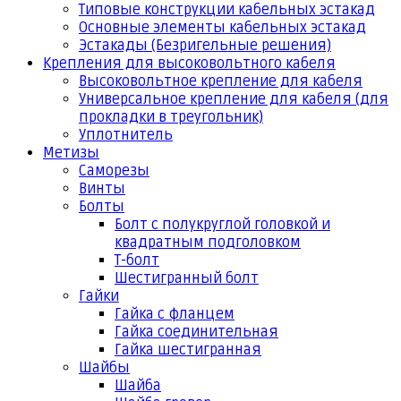
Типовые конструкции кабельных эстакад
Основные элементы кабельных эстакад
Эстакады (Безригельные решения)
Крепления для высоковольтного кабеля
Высоковольтное крепление для кабеля
Универсальное крепление для кабеля (для
прокладки в треугольник)
Уплотнитель
Метизы
Саморезы
Винты
Болты
Болт с полукруглой головкой и
квадратным подголовком
Т-болт
Шестигранный болт
Гайки
Гайка с фланцем
Гайка соединительная
Гайка шестигранная
Шайбы
Шайба