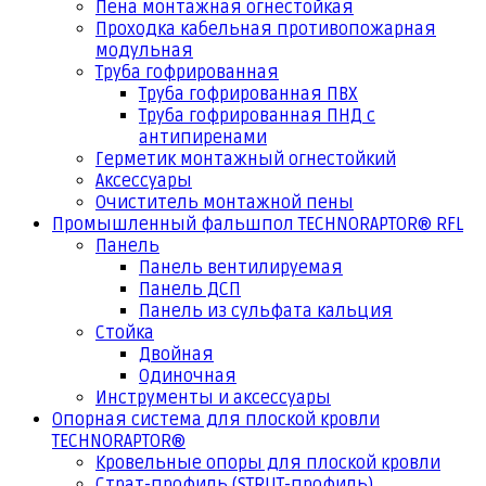
Пена монтажная огнестойкая
Проходка кабельная противопожарная
модульная
Труба гофрированная
Труба гофрированная ПВХ
Труба гофрированная ПНД с
антипиренами
Герметик монтажный огнестойкий
Аксессуары
Очиститель монтажной пены
Промышленный фальшпол TECHNORAPTOR® RFL
Панель
Панель вентилируемая
Панель ДСП
Панель из сульфата кальция
Стойка
Двойная
Одиночная
Инструменты и аксессуары
Опорная система для плоской кровли
TECHNORAPTOR®
Кровельные опоры для плоской кровли
Страт-профиль (STRUT-профиль)