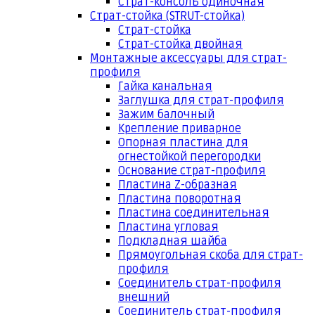
Страт-консоль одиночная
Страт-стойка (STRUT-стойка)
Страт-стойка
Страт-стойка двойная
Монтажные аксессуары для страт-
профиля
Гайка канальная
Заглушка для страт-профиля
Зажим балочный
Крепление приварное
Опорная пластина для
огнестойкой перегородки
Основание страт-профиля
Пластина Z-образная
Пластина поворотная
Пластина соединительная
Пластина угловая
Подкладная шайба
Прямоугольная скоба для страт-
профиля
Соединитель страт-профиля
внешний
Соединитель страт-профиля