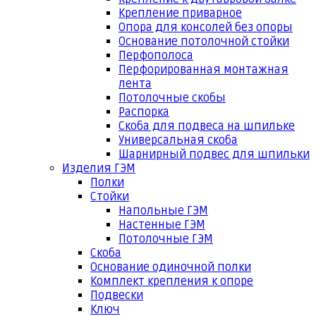
Крепление приварное
Опора для консолей без опоры
Основание потолочной стойки
Перфополоса
Перфорированная монтажная
лента
Потолочные скобы
Распорка
Скоба для подвеса на шпильке
Универсальная скоба
Шарнирный подвес для шпильки
Изделия ГЭМ
Полки
Стойки
Напольные ГЭМ
Настенные ГЭМ
Потолочные ГЭМ
Скоба
Основание одиночной полки
Комплект крепления к опоре
Подвески
Ключ