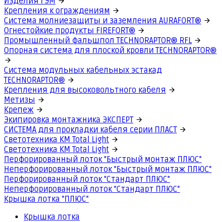
Изделия ГЭМ
Крепления к ограждениям
Система молниезащиты и заземления AURAFORT®
Огнестойкие продукты FIREFORT®
Промышленный фальшпол TECHNORAPTOR® RFL
Опорная система для плоской кровли TECHNORAPTOR®
Система модульных кабельных эстакад
TECHNORAPTOR®
Крепления для высоковольтного кабеля
Метизы
Крепеж
Экипировка монтажника ЭКСПЕРТ
СИСТЕМА для прокладки кабеля серии ПЛАСТ
Светотехника КМ Total Light
Светотехника КМ Total Light
Перфорированный лоток "Быстрый монтаж ПЛЮС"
Неперфорированный лоток "Быстрый монтаж ПЛЮС"
Перфорированный лоток "Стандарт ПЛЮС"
Неперфорированный лоток "Стандарт ПЛЮС"
Крышка лотка "ПЛЮС"
Крышка лотка