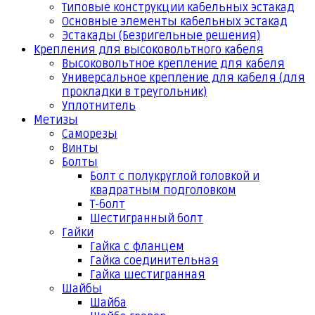
Типовые конструкции кабельных эстакад
Основные элементы кабельных эстакад
Эстакады (Безригельные решения)
Крепления для высоковольтного кабеля
Высоковольтное крепление для кабеля
Универсальное крепление для кабеля (для
прокладки в треугольник)
Уплотнитель
Метизы
Саморезы
Винты
Болты
Болт с полукруглой головкой и
квадратным подголовком
Т-болт
Шестигранный болт
Гайки
Гайка с фланцем
Гайка соединительная
Гайка шестигранная
Шайбы
Шайба