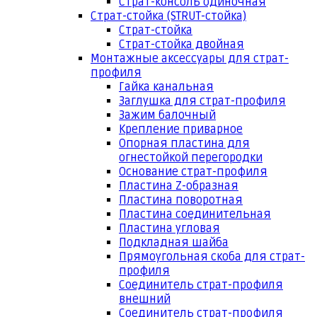
Страт-консоль одиночная
Страт-стойка (STRUT-стойка)
Страт-стойка
Страт-стойка двойная
Монтажные аксессуары для страт-
профиля
Гайка канальная
Заглушка для страт-профиля
Зажим балочный
Крепление приварное
Опорная пластина для
огнестойкой перегородки
Основание страт-профиля
Пластина Z-образная
Пластина поворотная
Пластина соединительная
Пластина угловая
Подкладная шайба
Прямоугольная скоба для страт-
профиля
Соединитель страт-профиля
внешний
Соединитель страт-профиля