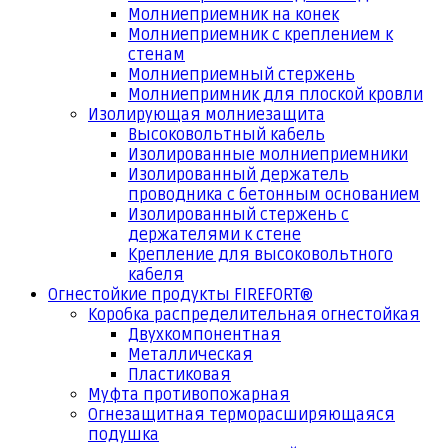
Молниеприемник на конек
Молниеприемник с креплением к
стенам
Молниеприемный стержень
Молниепримник для плоской кровли
Изолирующая молниезащита
Высоковольтный кабель
Изолированные молниеприемники
Изолированный держатель
проводника с бетонным основанием
Изолированный стержень с
держателями к стене
Крепление для высоковольтного
кабеля
Огнестойкие продукты FIREFORT®
Коробка распределительная огнестойкая
Двухкомпонентная
Металлическая
Пластиковая
Муфта противопожарная
Огнезащитная терморасширяющаяся
подушка