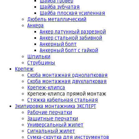
Шайба гровер
Шайба зубчатая
Шайба плоская усиленная
Дюбель металлический
Анкера
Анкер латунный разрезной
Анкер стальной забивной
Анкерный болт
Анкерный болт с гайкой
Шпильки
Струбцины
Крепеж
Скоба монтажная однолапковая
Скоба монтажная двухлапковая
Крепеж-клипса
Крепеж-клипса прямой монтаж
Стяжка кабельная стальная
Экипировка монтажника ЭКСПЕРТ
Рабочие перчатки
Защитные перчатки
Универсальный жилет
Сигнальный жилет
Сумка-скрутка для инструментов