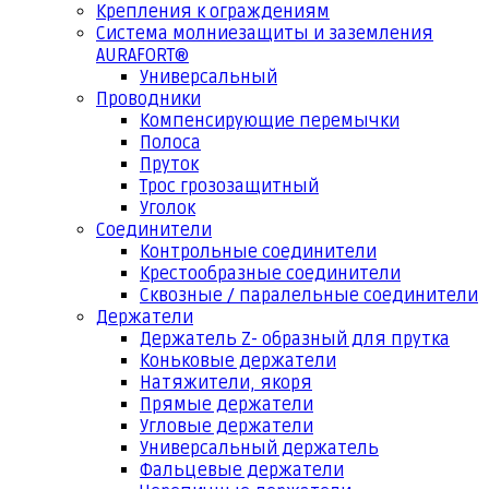
Крепления к ограждениям
Система молниезащиты и заземления
AURAFORT®
Универсальный
Проводники
Компенсирующие перемычки
Полоса
Пруток
Трос грозозащитный
Уголок
Соединители
Контрольные соединители
Крестообразные соединители
Сквозные / паралельные соединители
Держатели
Держатель Z- образный для прутка
Коньковые держатели
Натяжители, якоря
Прямые держатели
Угловые держатели
Универсальный держатель
Фальцевые держатели