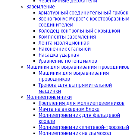
Черепичные держатели
Заземление
Арматурный соединительный грибок
Звено "конус Морзе" с крестообразным
соединителем
Колодец контрольный с крышкой
Комплекты заземления
Лента изоляционная
Наконечник стальной
Насадка ударная
Уравнение потенциалов
Машинки для выравнивания проводников
Машинки для выравнивания
проводников
Тренога для выпрямительной
машинки
Молниеприемники
Крепления для молниеприемников
Мачта на анкерном блоке
Молниеприемник для фальцевой
кровли
Молниеприемник клетевой-тросовый
Молниеприемник на дымоход