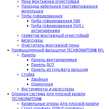
Пена монтажная огнестойкая
Проходка кабельная противопожарная
модульная
Труба гофрированная
Труба гофрированная ПВХ
Труба гофрированная ПНД с
антипиренами
Герметик монтажный огнестойкий
Аксессуары
Очиститель монтажной пены
Промышленный фальшпол TECHNORAPTOR® RFL
Панель
Панель вентилируемая
Панель ДСП
Панель из сульфата кальция
Стойка
Двойная
Одиночная
Инструменты и аксессуары
Опорная система для плоской кровли
TECHNORAPTOR®
Кровельные опоры для плоской кровли
Страт-профиль (STRUT-профиль)