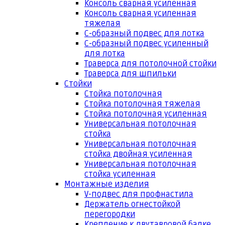
Консоль сварная усиленная
Консоль сварная усиленная
тяжелая
С-образный подвес для лотка
С-образный подвес усиленный
для лотка
Траверса для потолочной стойки
Траверса для шпильки
Стойки
Стойка потолочная
Стойка потолочная тяжелая
Стойка потолочная усиленная
Универсальная потолочная
стойка
Универсальная потолочная
стойка двойная усиленная
Универсальная потолочная
стойка усиленная
Монтажные изделия
V-подвес для профнастила
Держатель огнестойкой
перегородки
Крепление к двутавровой балке