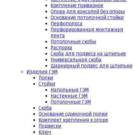
Крепление приварное
Опора для консолей без опоры
Основание потолочной стойки
Перфополоса
Перфорированная монтажная
лента
Потолочные скобы
Распорка
Скоба для подвеса на шпильке
Универсальная скоба
Шарнирный подвес для шпильки
Изделия ГЭМ
Полки
Стойки
Напольные ГЭМ
Настенные ГЭМ
Потолочные ГЭМ
Скоба
Основание одиночной полки
Комплект крепления к опоре
Подвески
Ключ