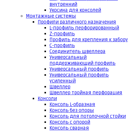
внутренний
Укосина для консолей
Монтажные системы
Профили различного назначения
L-профиль перфорированный
Z-профиль
Профиль для крепления к забору
С-профиль
Соединитель швеллера
Универсальный
поддерживающий профиль
Универсальный профиль
Универсальный профиль
усиленный
Швеллер
Швеллер тройная перфорация
Консоли
Консоль L-образная
Консоль без опоры
Консоль для потолочной стойки
Консоль с опорой
Консоль сварная