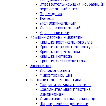
Ответвитель-крышка Т-образный
вертикальный вниз
Переходник
Т-отвод
Угол вертикальный
Угол горизонтальный
Х-разветвитель
Крышки фасонных изделий
Крышка вертикального угла
Крышка горизонтального угла
Крышка переходника
Крышка Т-отвода
Крышка Х-разветвителя
Аксессуары
Уголок опорный
Фиксатор крышки
Соединительная пластина
Соединительная пластина
Соединительная пластина
изменяемая
Усиливающая пластина на дно
Шарнирный соединитель