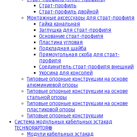
Страт-профиль
Страт-профиль двойной
Монтажные аксессуары для страт-профиля
Гайка канальная
Заглушка для страт-профиля
Основание страт-профиля
Пластина угловая
Подкладная шайба
Прямоугольная скоба для страт-
профиля
Соединитель страт-профиля внешний
Укосина для консолей
Типовые опорные конструкции на основе
алюминиевой опоры
Типовые опорные конструкции на основе
стальной опоры
Типовые опорные конструкции на основе
пластиковой опоры
Типовые опорные конструкции
Система модульных кабельных эстакад
TECHNORAPTOR®
Модули кабельных эстакад