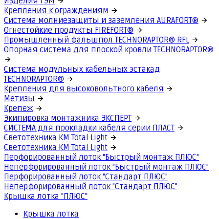
Изделия ГЭМ
Крепления к ограждениям
Система молниезащиты и заземления AURAFORT®
Огнестойкие продукты FIREFORT®
Промышленный фальшпол TECHNORAPTOR® RFL
Опорная система для плоской кровли TECHNORAPTOR®
Система модульных кабельных эстакад
TECHNORAPTOR®
Крепления для высоковольтного кабеля
Метизы
Крепеж
Экипировка монтажника ЭКСПЕРТ
СИСТЕМА для прокладки кабеля серии ПЛАСТ
Светотехника КМ Total Light
Светотехника КМ Total Light
Перфорированный лоток "Быстрый монтаж ПЛЮС"
Неперфорированный лоток "Быстрый монтаж ПЛЮС"
Перфорированный лоток "Стандарт ПЛЮС"
Неперфорированный лоток "Стандарт ПЛЮС"
Крышка лотка "ПЛЮС"
Крышка лотка