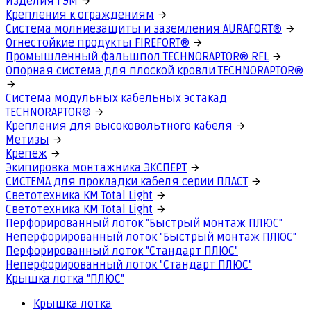
Изделия ГЭМ
Крепления к ограждениям
Система молниезащиты и заземления AURAFORT®
Огнестойкие продукты FIREFORT®
Промышленный фальшпол TECHNORAPTOR® RFL
Опорная система для плоской кровли TECHNORAPTOR®
Система модульных кабельных эстакад
TECHNORAPTOR®
Крепления для высоковольтного кабеля
Метизы
Крепеж
Экипировка монтажника ЭКСПЕРТ
СИСТЕМА для прокладки кабеля серии ПЛАСТ
Светотехника КМ Total Light
Светотехника КМ Total Light
Перфорированный лоток "Быстрый монтаж ПЛЮС"
Неперфорированный лоток "Быстрый монтаж ПЛЮС"
Перфорированный лоток "Стандарт ПЛЮС"
Неперфорированный лоток "Стандарт ПЛЮС"
Крышка лотка "ПЛЮС"
Крышка лотка