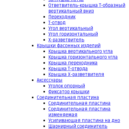
Ответвитель-крышка Т-образный
вертикальный вниз
Переходник
Т-отвод
Угол вертикальный
Угол горизонтальный
Х-разветвитель
Крышки фасонных изделий
Крышка вертикального угла
Крышка горизонтального угла
Крышка переходника
Крышка Т-отвода
Крышка Х-разветвителя
Аксессуары
Уголок опорный
Фиксатор крышки
Соединительная пластина
Соединительная пластина
Соединительная пластина
изменяемая
Усиливающая пластина на дно
Шарнирный соединитель