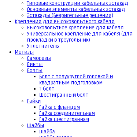
Типовые конструкции кабельных эстакад
Основные элементы кабельных эстакад
Эстакады (Безригельные решения)
Крепления для высоковольтного кабеля
Высоковольтное крепление для кабеля
Универсальное крепление для кабеля (для
прокладки в треугольник)
Уплотнитель
Метизы
Саморезы
Винты
Болты
Болт с полукруглой головкой и
квадратным подголовком
Т-болт
Шестигранный болт
Гайки
Гайка с фланцем
Гайка соединительная
Гайка шестигранная
Шайбы
Шайба