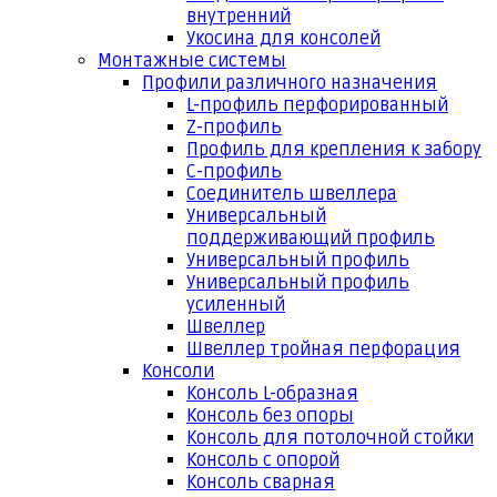
внутренний
Укосина для консолей
Монтажные системы
Профили различного назначения
L-профиль перфорированный
Z-профиль
Профиль для крепления к забору
С-профиль
Соединитель швеллера
Универсальный
поддерживающий профиль
Универсальный профиль
Универсальный профиль
усиленный
Швеллер
Швеллер тройная перфорация
Консоли
Консоль L-образная
Консоль без опоры
Консоль для потолочной стойки
Консоль с опорой
Консоль сварная