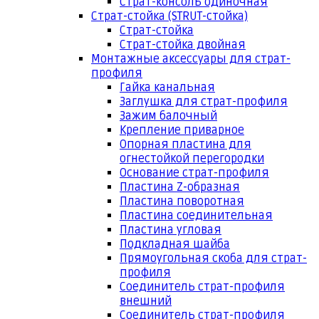
Страт-консоль одиночная
Страт-стойка (STRUT-стойка)
Страт-стойка
Страт-стойка двойная
Монтажные аксессуары для страт-
профиля
Гайка канальная
Заглушка для страт-профиля
Зажим балочный
Крепление приварное
Опорная пластина для
огнестойкой перегородки
Основание страт-профиля
Пластина Z-образная
Пластина поворотная
Пластина соединительная
Пластина угловая
Подкладная шайба
Прямоугольная скоба для страт-
профиля
Соединитель страт-профиля
внешний
Соединитель страт-профиля