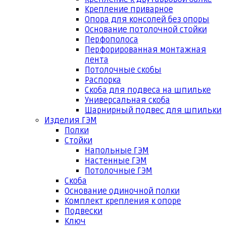
Крепление приварное
Опора для консолей без опоры
Основание потолочной стойки
Перфополоса
Перфорированная монтажная
лента
Потолочные скобы
Распорка
Скоба для подвеса на шпильке
Универсальная скоба
Шарнирный подвес для шпильки
Изделия ГЭМ
Полки
Стойки
Напольные ГЭМ
Настенные ГЭМ
Потолочные ГЭМ
Скоба
Основание одиночной полки
Комплект крепления к опоре
Подвески
Ключ