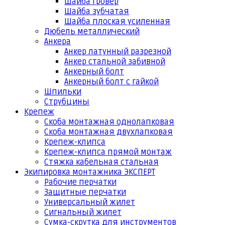
Шайба гровер
Шайба зубчатая
Шайба плоская усиленная
Дюбель металлический
Анкера
Анкер латунный разрезной
Анкер стальной забивной
Анкерный болт
Анкерный болт с гайкой
Шпильки
Струбцины
Крепеж
Скоба монтажная однолапковая
Скоба монтажная двухлапковая
Крепеж-клипса
Крепеж-клипса прямой монтаж
Стяжка кабельная стальная
Экипировка монтажника ЭКСПЕРТ
Рабочие перчатки
Защитные перчатки
Универсальный жилет
Сигнальный жилет
Сумка-скрутка для инструментов