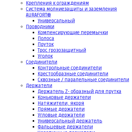
Крепления к ограждениям
Система молниезащиты и заземления
AURAFORT®
Универсальный
Проводники
Компенсирующие перемычки
Полоса
Пруток
Трос грозозащитный
Уголок
Соединители
Контрольные соединители
Крестообразные соединители
Сквозные / паралельные соединители
Держатели
Держатель Z- образный для прутка
Коньковые держатели
Натяжители, якоря
Прямые держатели
Угловые держатели
Универсальный держатель
Фальцевые держатели