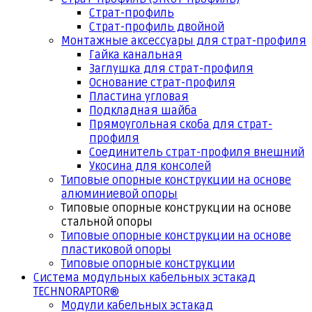
Страт-профиль
Страт-профиль двойной
Монтажные аксессуары для страт-профиля
Гайка канальная
Заглушка для страт-профиля
Основание страт-профиля
Пластина угловая
Подкладная шайба
Прямоугольная скоба для страт-
профиля
Соединитель страт-профиля внешний
Укосина для консолей
Типовые опорные конструкции на основе
алюминиевой опоры
Типовые опорные конструкции на основе
стальной опоры
Типовые опорные конструкции на основе
пластиковой опоры
Типовые опорные конструкции
Система модульных кабельных эстакад
TECHNORAPTOR®
Модули кабельных эстакад