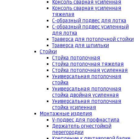
Консоль сварная усиленная
Консоль сварная усиленная
тяжелая
С-образный подвес для лотка
С-образный подвес усиленный
для лотка
Траверса для потолочной стойки
Траверса для шпильки
Стойки
Стойка потолочная
Стойка потолочная тяжелая
Стойка потолочная усиленная
Универсальная потолочная
стойка
Универсальная потолочная
стойка двойная усиленная
Универсальная потолочная
стойка усиленная
Монтажные изделия
V-подвес для профнастила
Держатель огнестойкой
перегородки
Крепление к двутавровой балке