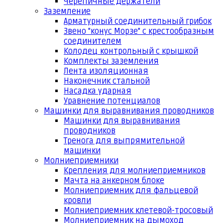
Черепичные держатели
Заземление
Арматурный соединительный грибок
Звено "конус Морзе" с крестообразным
соединителем
Колодец контрольный с крышкой
Комплекты заземления
Лента изоляционная
Наконечник стальной
Насадка ударная
Уравнение потенциалов
Машинки для выравнивания проводников
Машинки для выравнивания
проводников
Тренога для выпрямительной
машинки
Молниеприемники
Крепления для молниеприемников
Мачта на анкерном блоке
Молниеприемник для фальцевой
кровли
Молниеприемник клетевой-тросовый
Молниеприемник на дымоход