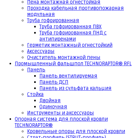
Пена монтажная огнестойкая
Проходка кабельная противопожарная
модульная
Труба гофрированная
Труба гофрированная ПВХ
Труба гофрированная ПНД с
антипиренами
Герметик монтажный огнестойкий
Аксессуары
Очиститель монтажной пены
Промышленный фальшпол TECHNORAPTOR® RFL
Панель
Панель вентилируемая
Панель ДСП
Панель из сульфата кальция
Стойка
Двойная
Одиночная
Инструменты и аксессуары
Опорная система для плоской кровли
TECHNORAPTOR®
Кровельные опоры для плоской кровли
Страт-профиль (STRUT-профиль)