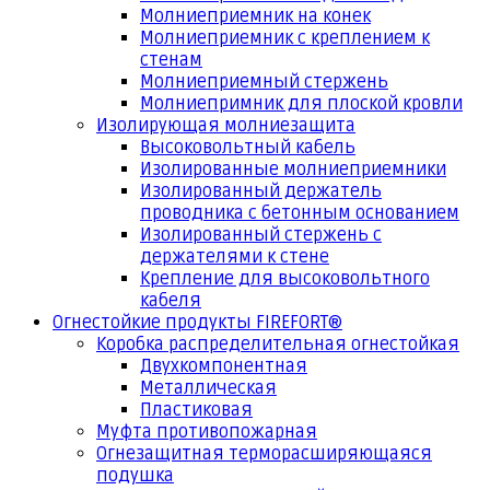
Молниеприемник на конек
Молниеприемник с креплением к
стенам
Молниеприемный стержень
Молниепримник для плоской кровли
Изолирующая молниезащита
Высоковольтный кабель
Изолированные молниеприемники
Изолированный держатель
проводника с бетонным основанием
Изолированный стержень с
держателями к стене
Крепление для высоковольтного
кабеля
Огнестойкие продукты FIREFORT®
Коробка распределительная огнестойкая
Двухкомпонентная
Металлическая
Пластиковая
Муфта противопожарная
Огнезащитная терморасширяющаяся
подушка