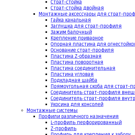
Страт-стойка
Страт-стойка двойная
Монтажные аксессуары для страт-про
Гайка канальная
Заглушка для страт-профиля
Зажим балочный
Крепление приварное
Опорная пластина для огнестойко
Основание страт-профиля
Пластина Z-образная
Пластина поворотная
Пластина соединительная
Пластина угловая
Подкладная шайба
Прямоугольная скоба для страт-
Соединитель страт-профиля вне
Соединитель страт-профиля внут
Укосина для консолей
Монтажные системы
Профили различного назначения
L-профиль перфорированный
Z-профиль
Профиль для крепления к забору