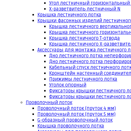
Угол лестничный горизонтальный
Х-разветвитель лестничный N
Крышка лестничного лотка
Крышки фасонных изделий лестничног
Крышка лестничного вертикальног
Крышка лестничного горизонтальн
Крышка лестничного Т-отвода
Крышка лестничного Х-разветвит
Аксессуары для монтажа лестничного л
Дно лестничного лотка неперфори
Дно лестничного лотка перфориро
Кабельный спуск лестничного лот
Кронштейн настенный соедините
Прижимы лестничного лотка
Уголок опорный
Фиксаторы крышки лестничного л
Фиксаторы крышки лестничного ло
Проволочный лоток
Проволочный лоток (пруток 4 мм)
Проволочный лоток (пруток 5 мм)
G-образный проволочный лоток
Крышка проволочного лотка