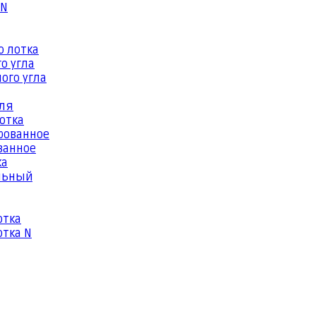
 N
о лотка
о угла
ого угла
еля
отка
рованное
ванное
ка
льный
отка
тка N