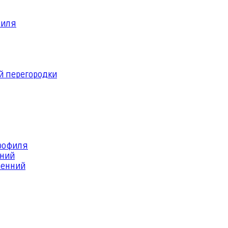
филя
й перегородки
профиля
шний
ренний