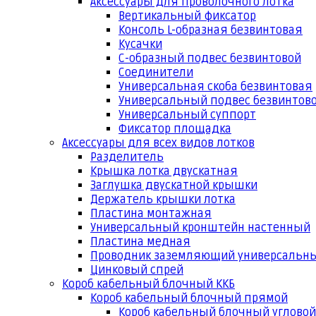
Аксессуары для проволочного лотка
Вертикальный фиксатор
Консоль L-образная безвинтовая
Кусачки
С-образный подвес безвинтовой
Соединители
Универсальная скоба безвинтовая
Универсальный подвес безвинтов
Универсальный суппорт
Фиксатор площадка
Аксессуары для всех видов лотков
Разделитель
Крышка лотка двускатная
Заглушка двускатной крышки
Держатель крышки лотка
Пластина монтажная
Универсальный кронштейн настенный
Пластина медная
Проводник заземляющий универсальн
Цинковый спрей
Короб кабельный блочный ККБ
Короб кабельный блочный прямой
Короб кабельный блочный угловой