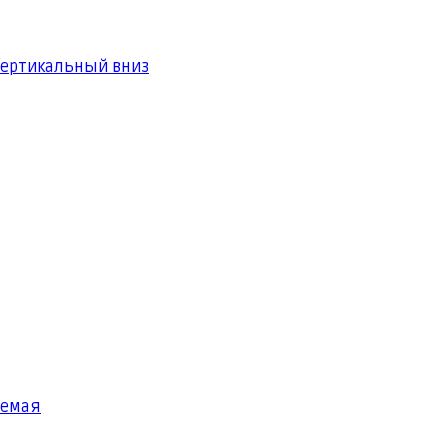
вертикальный вниз
яемая