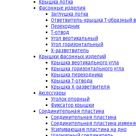
Крышка лотка
Фасонные изделия
Заглушка лотка
Ответвитель-крышка Т-образный 
Переходник
Т-отвод
Угол вертикальный
Угол горизонтальный
Х-разветвитель
Крышки фасонных изделий
Крышка вертикального угла
Крышка горизонтального угла
Крышка переходника
Крышка Т-отвода
Крышка Х-разветвителя
Аксессуары
Уголок опорный
Фиксатор крышки
Соединительная пластина
Соединительная пластина
Соединительная пластина измен
Усиливающая пластина на дно
Шарнирный соединитель