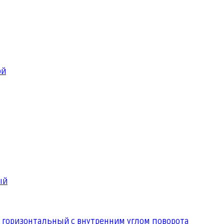
ой
ый
 горизонтальный с внутренним углом поворота