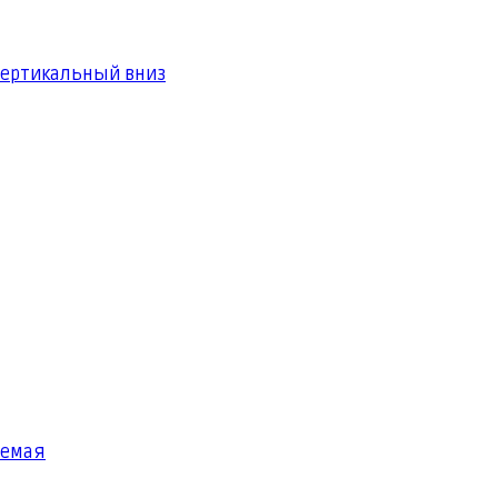
вертикальный вниз
яемая