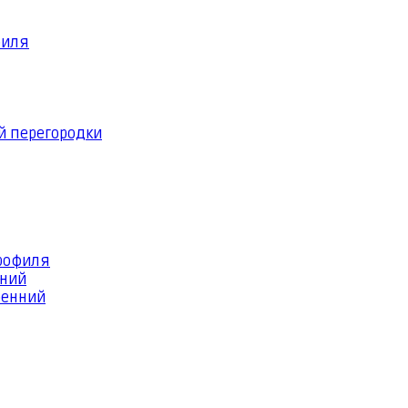
филя
й перегородки
профиля
шний
ренний