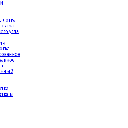
 N
о лотка
о угла
ого угла
еля
отка
рованное
ванное
ка
льный
отка
тка N