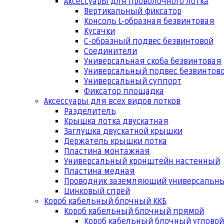
Аксессуары для проволочного лотка
Вертикальный фиксатор
Консоль L-образная безвинтовая
Кусачки
С-образный подвес безвинтовой
Соединители
Универсальная скоба безвинтовая
Универсальный подвес безвинтов
Универсальный суппорт
Фиксатор площадка
Аксессуары для всех видов лотков
Разделитель
Крышка лотка двускатная
Заглушка двускатной крышки
Держатель крышки лотка
Пластина монтажная
Универсальный кронштейн настенный
Пластина медная
Проводник заземляющий универсальн
Цинковый спрей
Короб кабельный блочный ККБ
Короб кабельный блочный прямой
Короб кабельный блочный угловой