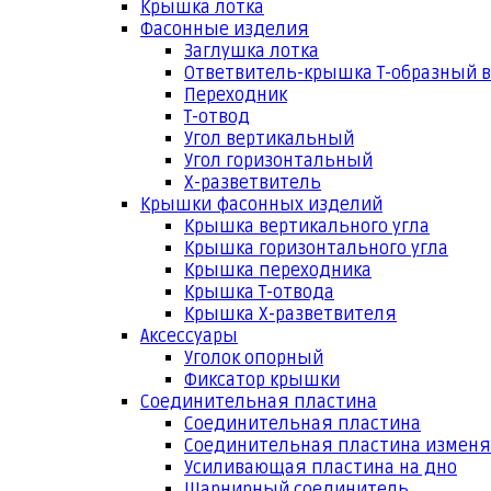
Крышка лотка
Фасонные изделия
Заглушка лотка
Ответвитель-крышка Т-образный 
Переходник
Т-отвод
Угол вертикальный
Угол горизонтальный
Х-разветвитель
Крышки фасонных изделий
Крышка вертикального угла
Крышка горизонтального угла
Крышка переходника
Крышка Т-отвода
Крышка Х-разветвителя
Аксессуары
Уголок опорный
Фиксатор крышки
Соединительная пластина
Соединительная пластина
Соединительная пластина измен
Усиливающая пластина на дно
Шарнирный соединитель