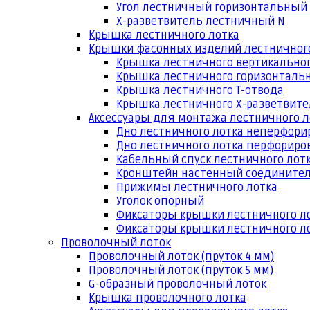
Угол лестничный горизонтальный
Х-разветвитель лестничный N
Крышка лестничного лотка
Крышки фасонных изделий лестничног
Крышка лестничного вертикальног
Крышка лестничного горизонтальн
Крышка лестничного Т-отвода
Крышка лестничного Х-разветвит
Аксессуары для монтажа лестничного л
Дно лестничного лотка неперфори
Дно лестничного лотка перфориро
Кабельный спуск лестничного лот
Кронштейн настенный соедините
Прижимы лестничного лотка
Уголок опорный
Фиксаторы крышки лестничного л
Фиксаторы крышки лестничного ло
Проволочный лоток
Проволочный лоток (пруток 4 мм)
Проволочный лоток (пруток 5 мм)
G-образный проволочный лоток
Крышка проволочного лотка