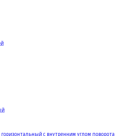
ой
ый
 горизонтальный с внутренним углом поворота