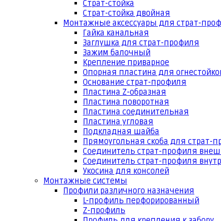
Страт-стойка
Страт-стойка двойная
Монтажные аксессуары для страт-про
Гайка канальная
Заглушка для страт-профиля
Зажим балочный
Крепление приварное
Опорная пластина для огнестойко
Основание страт-профиля
Пластина Z-образная
Пластина поворотная
Пластина соединительная
Пластина угловая
Подкладная шайба
Прямоугольная скоба для страт-
Соединитель страт-профиля вне
Соединитель страт-профиля внут
Укосина для консолей
Монтажные системы
Профили различного назначения
L-профиль перфорированный
Z-профиль
Профиль для крепления к забору