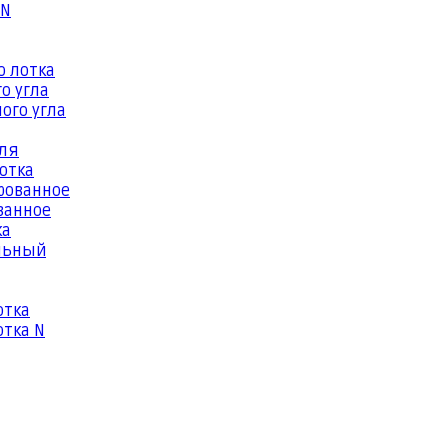
 N
о лотка
о угла
ого угла
еля
отка
рованное
ванное
ка
льный
отка
тка N