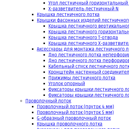
Угол лестничный горизонтальный
Х-разветвитель лестничный N
Крышка лестничного лотка
Крышки фасонных изделий лестничног
Крышка лестничного вертикальног
Крышка лестничного горизонтальн
Крышка лестничного Т-отвода
Крышка лестничного Х-разветвит
Аксессуары для монтажа лестничного л
Дно лестничного лотка неперфори
Дно лестничного лотка перфориро
Кабельный спуск лестничного лот
Кронштейн настенный соедините
Прижимы лестничного лотка
Уголок опорный
Фиксаторы крышки лестничного л
Фиксаторы крышки лестничного ло
Проволочный лоток
Проволочный лоток (пруток 4 мм)
Проволочный лоток (пруток 5 мм)
G-образный проволочный лоток
Крышка проволочного лотка