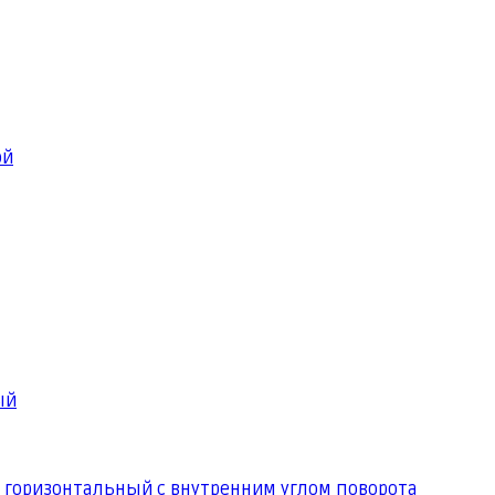
ой
ый
 горизонтальный с внутренним углом поворота