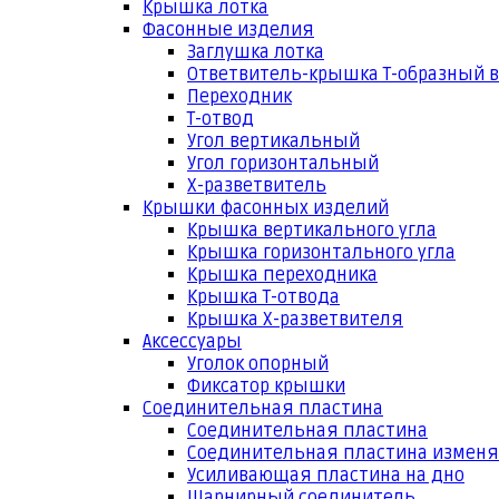
Крышка лотка
Фасонные изделия
Заглушка лотка
Ответвитель-крышка Т-образный 
Переходник
Т-отвод
Угол вертикальный
Угол горизонтальный
Х-разветвитель
Крышки фасонных изделий
Крышка вертикального угла
Крышка горизонтального угла
Крышка переходника
Крышка Т-отвода
Крышка Х-разветвителя
Аксессуары
Уголок опорный
Фиксатор крышки
Соединительная пластина
Соединительная пластина
Соединительная пластина измен
Усиливающая пластина на дно
Шарнирный соединитель