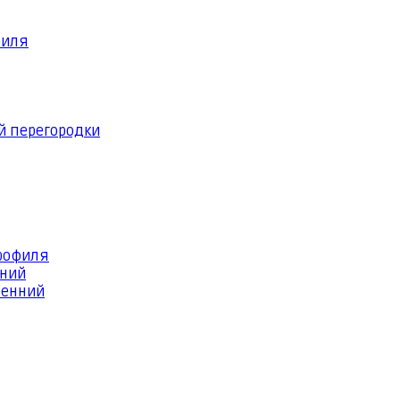
филя
й перегородки
профиля
шний
ренний