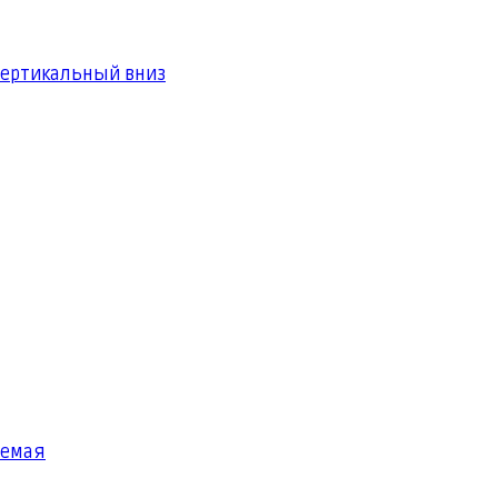
вертикальный вниз
яемая