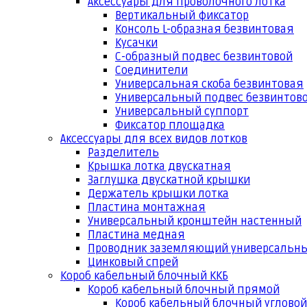
Аксессуары для проволочного лотка
Вертикальный фиксатор
Консоль L-образная безвинтовая
Кусачки
С-образный подвес безвинтовой
Соединители
Универсальная скоба безвинтовая
Универсальный подвес безвинтов
Универсальный суппорт
Фиксатор площадка
Аксессуары для всех видов лотков
Разделитель
Крышка лотка двускатная
Заглушка двускатной крышки
Держатель крышки лотка
Пластина монтажная
Универсальный кронштейн настенный
Пластина медная
Проводник заземляющий универсальн
Цинковый спрей
Короб кабельный блочный ККБ
Короб кабельный блочный прямой
Короб кабельный блочный угловой