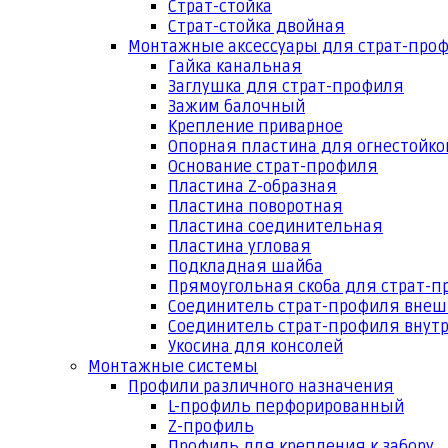
Страт-стойка
Страт-стойка двойная
Монтажные аксессуары для страт-про
Гайка канальная
Заглушка для страт-профиля
Зажим балочный
Крепление приварное
Опорная пластина для огнестойко
Основание страт-профиля
Пластина Z-образная
Пластина поворотная
Пластина соединительная
Пластина угловая
Подкладная шайба
Прямоугольная скоба для страт-
Соединитель страт-профиля вне
Соединитель страт-профиля внут
Укосина для консолей
Монтажные системы
Профили различного назначения
L-профиль перфорированный
Z-профиль
Профиль для крепления к забору