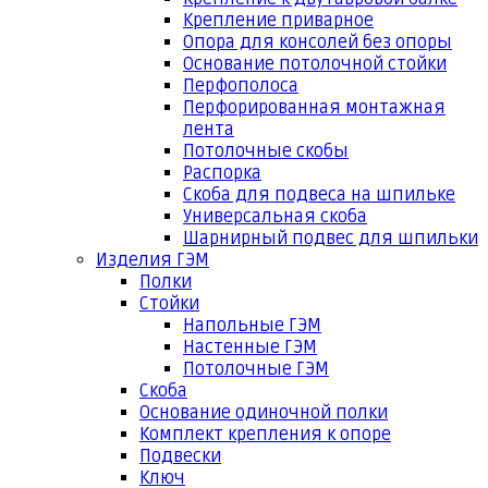
Крепление приварное
Опора для консолей без опоры
Основание потолочной стойки
Перфополоса
Перфорированная монтажная
лента
Потолочные скобы
Распорка
Скоба для подвеса на шпильке
Универсальная скоба
Шарнирный подвес для шпильки
Изделия ГЭМ
Полки
Стойки
Напольные ГЭМ
Настенные ГЭМ
Потолочные ГЭМ
Скоба
Основание одиночной полки
Комплект крепления к опоре
Подвески
Ключ