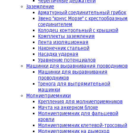
Черепичные держатели
Заземление
Арматурный соединительный грибок
Звено "конус Морзе" с крестообразным
соединителем
Колодец контрольный с крышкой
Комплекты заземления
Лента изоляционная
Наконечник стальной
Насадка ударная
Уравнение потенциалов
Машинки для выравнивания проводников
Машинки для выравнивания
проводников
Тренога для выпрямительной
машинки
Молниеприемники
Крепления для молниеприемников
Мачта на анкерном блоке
Молниеприемник для фальцевой
кровли
Молниеприемник клетевой-тросовый
Молниеприемник на дымоход