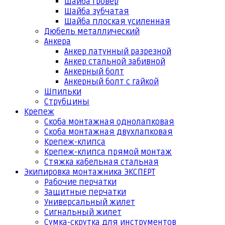
Шайба гровер
Шайба зубчатая
Шайба плоская усиленная
Дюбель металлический
Анкера
Анкер латунный разрезной
Анкер стальной забивной
Анкерный болт
Анкерный болт с гайкой
Шпильки
Струбцины
Крепеж
Скоба монтажная однолапковая
Скоба монтажная двухлапковая
Крепеж-клипса
Крепеж-клипса прямой монтаж
Стяжка кабельная стальная
Экипировка монтажника ЭКСПЕРТ
Рабочие перчатки
Защитные перчатки
Универсальный жилет
Сигнальный жилет
Сумка-скрутка для инструментов