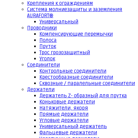
Крепления к ограждениям
Система молниезащиты и заземления
AURAFORT®
Универсальный
Проводники
Компенсирующие перемычки
Полоса
Пруток
Трос грозозащитный
Уголок
Соединители
Контрольные соединители
Крестообразные соединители
Сквозные / паралельные соединители
Держатели
Держатель Z- образный для прутка
Коньковые держатели
Натяжители, якоря
Прямые держатели
Угловые держатели
Универсальный держатель
Фальцевые держатели