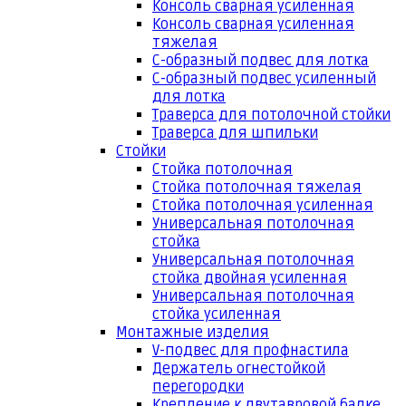
Консоль сварная усиленная
Консоль сварная усиленная
тяжелая
С-образный подвес для лотка
С-образный подвес усиленный
для лотка
Траверса для потолочной стойки
Траверса для шпильки
Стойки
Стойка потолочная
Стойка потолочная тяжелая
Стойка потолочная усиленная
Универсальная потолочная
стойка
Универсальная потолочная
стойка двойная усиленная
Универсальная потолочная
стойка усиленная
Монтажные изделия
V-подвес для профнастила
Держатель огнестойкой
перегородки
Крепление к двутавровой балке