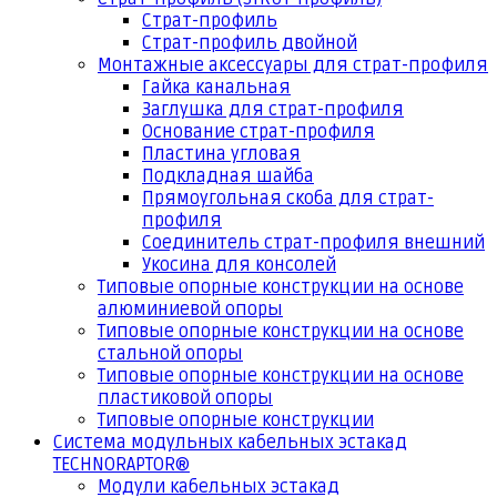
Страт-профиль
Страт-профиль двойной
Монтажные аксессуары для страт-профиля
Гайка канальная
Заглушка для страт-профиля
Основание страт-профиля
Пластина угловая
Подкладная шайба
Прямоугольная скоба для страт-
профиля
Соединитель страт-профиля внешний
Укосина для консолей
Типовые опорные конструкции на основе
алюминиевой опоры
Типовые опорные конструкции на основе
стальной опоры
Типовые опорные конструкции на основе
пластиковой опоры
Типовые опорные конструкции
Система модульных кабельных эстакад
TECHNORAPTOR®
Модули кабельных эстакад