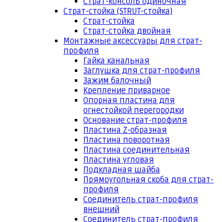
Страт-консоль одиночная
Страт-стойка (STRUT-стойка)
Страт-стойка
Страт-стойка двойная
Монтажные аксессуары для страт-
профиля
Гайка канальная
Заглушка для страт-профиля
Зажим балочный
Крепление приварное
Опорная пластина для
огнестойкой перегородки
Основание страт-профиля
Пластина Z-образная
Пластина поворотная
Пластина соединительная
Пластина угловая
Подкладная шайба
Прямоугольная скоба для страт-
профиля
Соединитель страт-профиля
внешний
Соединитель страт-профиля