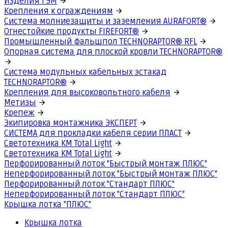
Изделия ГЭМ
Крепления к ограждениям
Система молниезащиты и заземления AURAFORT®
Огнестойкие продукты FIREFORT®
Промышленный фальшпол TECHNORAPTOR® RFL
Опорная система для плоской кровли TECHNORAPTOR®
Система модульных кабельных эстакад
TECHNORAPTOR®
Крепления для высоковольтного кабеля
Метизы
Крепеж
Экипировка монтажника ЭКСПЕРТ
СИСТЕМА для прокладки кабеля серии ПЛАСТ
Светотехника КМ Total Light
Светотехника КМ Total Light
Перфорированный лоток "Быстрый монтаж ПЛЮС"
Неперфорированный лоток "Быстрый монтаж ПЛЮС"
Перфорированный лоток "Стандарт ПЛЮС"
Неперфорированный лоток "Стандарт ПЛЮС"
Крышка лотка "ПЛЮС"
Крышка лотка