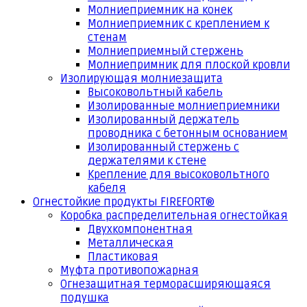
Молниеприемник на конек
Молниеприемник с креплением к
стенам
Молниеприемный стержень
Молниепримник для плоской кровли
Изолирующая молниезащита
Высоковольтный кабель
Изолированные молниеприемники
Изолированный держатель
проводника с бетонным основанием
Изолированный стержень с
держателями к стене
Крепление для высоковольтного
кабеля
Огнестойкие продукты FIREFORT®
Коробка распределительная огнестойкая
Двухкомпонентная
Металлическая
Пластиковая
Муфта противопожарная
Огнезащитная терморасширяющаяся
подушка