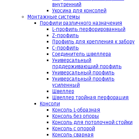
внутренний
Укосина для консолей
Монтажные системы
Профили различного назначения
L-профиль перфорированный
Z-профиль
Профиль для крепления к забору
С-профиль
Соединитель швеллера
Универсальный
поддерживающий профиль
Универсальный профиль
Универсальный профиль
усиленный
Швеллер
Швеллер тройная перфорация
Консоли
Консоль L-образная
Консоль без опоры
Консоль для потолочной стойки
Консоль с опорой
Консоль сварная