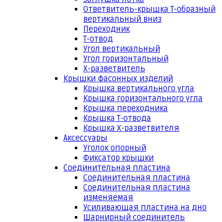
Ответвитель-крышка Т-образный
вертикальный вниз
Переходник
Т-отвод
Угол вертикальный
Угол горизонтальный
Х-разветвитель
Крышки фасонных изделий
Крышка вертикального угла
Крышка горизонтального угла
Крышка переходника
Крышка Т-отвода
Крышка Х-разветвителя
Аксессуары
Уголок опорный
Фиксатор крышки
Соединительная пластина
Соединительная пластина
Соединительная пластина
изменяемая
Усиливающая пластина на дно
Шарнирный соединитель