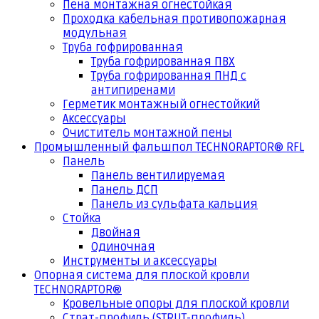
Пена монтажная огнестойкая
Проходка кабельная противопожарная
модульная
Труба гофрированная
Труба гофрированная ПВХ
Труба гофрированная ПНД с
антипиренами
Герметик монтажный огнестойкий
Аксессуары
Очиститель монтажной пены
Промышленный фальшпол TECHNORAPTOR® RFL
Панель
Панель вентилируемая
Панель ДСП
Панель из сульфата кальция
Стойка
Двойная
Одиночная
Инструменты и аксессуары
Опорная система для плоской кровли
TECHNORAPTOR®
Кровельные опоры для плоской кровли
Страт-профиль (STRUT-профиль)