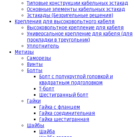
Типовые конструкции кабельных эстакад
Основные элементы кабельных эстакад
Эстакады (Безригельные решения)
Крепления для высоковольтного кабеля
Высоковольтное крепление для кабеля
Универсальное крепление для кабеля (для
прокладки в треугольник)
Уплотнитель
Метизы
Саморезы
Винты
Болты
Болт с полукруглой головкой и
квадратным подголовком
Т-болт
Шестигранный болт
Гайки
Гайка с фланцем
Гайка соединительная
Гайка шестигранная
Шайбы
Шайба