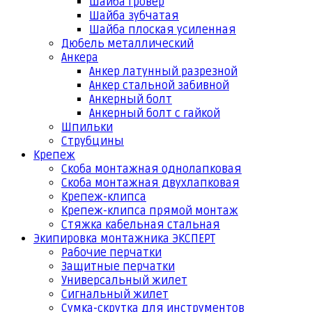
Шайба гровер
Шайба зубчатая
Шайба плоская усиленная
Дюбель металлический
Анкера
Анкер латунный разрезной
Анкер стальной забивной
Анкерный болт
Анкерный болт с гайкой
Шпильки
Струбцины
Крепеж
Скоба монтажная однолапковая
Скоба монтажная двухлапковая
Крепеж-клипса
Крепеж-клипса прямой монтаж
Стяжка кабельная стальная
Экипировка монтажника ЭКСПЕРТ
Рабочие перчатки
Защитные перчатки
Универсальный жилет
Сигнальный жилет
Сумка-скрутка для инструментов