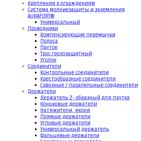
Крепления к ограждениям
Система молниезащиты и заземления
AURAFORT®
Универсальный
Проводники
Компенсирующие перемычки
Полоса
Пруток
Трос грозозащитный
Уголок
Соединители
Контрольные соединители
Крестообразные соединители
Сквозные / паралельные соединители
Держатели
Держатель Z- образный для прутка
Коньковые держатели
Натяжители, якоря
Прямые держатели
Угловые держатели
Универсальный держатель
Фальцевые держатели