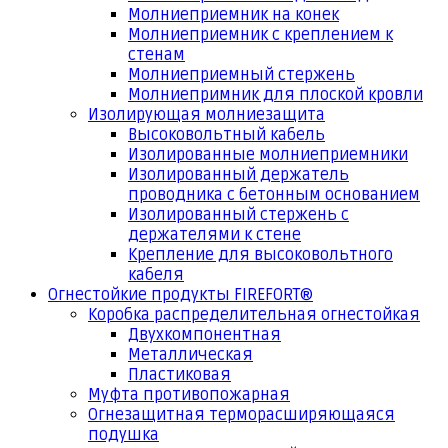
Молниеприемник на конек
Молниеприемник с креплением к
стенам
Молниеприемный стержень
Молниепримник для плоской кровли
Изолирующая молниезащита
Высоковольтный кабель
Изолированные молниеприемники
Изолированный держатель
проводника с бетонным основанием
Изолированный стержень с
держателями к стене
Крепление для высоковольтного
кабеля
Огнестойкие продукты FIREFORT®
Коробка распределительная огнестойкая
Двухкомпонентная
Металлическая
Пластиковая
Муфта противопожарная
Огнезащитная терморасширяющаяся
подушка