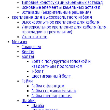
Типовые конструкции кабельных эстакад
Основные элементы кабельных эстакад
Эстакады (Безригельные решения)
Крепления для высоковольтного кабеля
Высоковольтное крепление для кабеля
Универсальное крепление для кабеля (для
прокладки в треугольник)
Уплотнитель
Метизы
Саморезы
Винты
Болты
Болт с полукруглой головкой и
квадратным подголовком
Т-болт
Шестигранный болт
Гайки
Гайка с фланцем
Гайка соединительная
Гайка шестигранная
Шайбы
Шайба