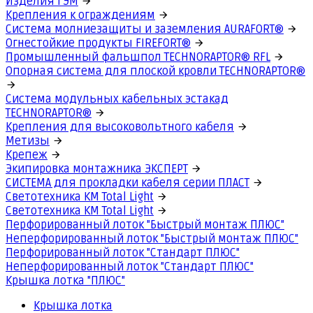
Изделия ГЭМ
Крепления к ограждениям
Система молниезащиты и заземления AURAFORT®
Огнестойкие продукты FIREFORT®
Промышленный фальшпол TECHNORAPTOR® RFL
Опорная система для плоской кровли TECHNORAPTOR®
Система модульных кабельных эстакад
TECHNORAPTOR®
Крепления для высоковольтного кабеля
Метизы
Крепеж
Экипировка монтажника ЭКСПЕРТ
СИСТЕМА для прокладки кабеля серии ПЛАСТ
Светотехника КМ Total Light
Светотехника КМ Total Light
Перфорированный лоток "Быстрый монтаж ПЛЮС"
Неперфорированный лоток "Быстрый монтаж ПЛЮС"
Перфорированный лоток "Стандарт ПЛЮС"
Неперфорированный лоток "Стандарт ПЛЮС"
Крышка лотка "ПЛЮС"
Крышка лотка