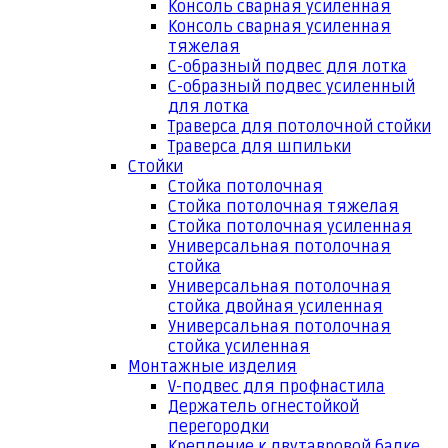
Консоль сварная усиленная
Консоль сварная усиленная
тяжелая
С-образный подвес для лотка
С-образный подвес усиленный
для лотка
Траверса для потолочной стойки
Траверса для шпильки
Стойки
Стойка потолочная
Стойка потолочная тяжелая
Стойка потолочная усиленная
Универсальная потолочная
стойка
Универсальная потолочная
стойка двойная усиленная
Универсальная потолочная
стойка усиленная
Монтажные изделия
V-подвес для профнастила
Держатель огнестойкой
перегородки
Крепление к двутавровой балке