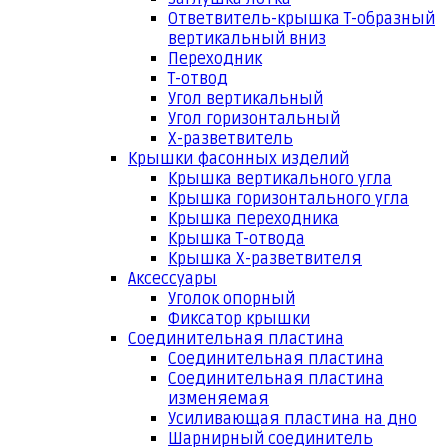
Ответвитель-крышка Т-образный
вертикальный вниз
Переходник
Т-отвод
Угол вертикальный
Угол горизонтальный
Х-разветвитель
Крышки фасонных изделий
Крышка вертикального угла
Крышка горизонтального угла
Крышка переходника
Крышка Т-отвода
Крышка Х-разветвителя
Аксессуары
Уголок опорный
Фиксатор крышки
Соединительная пластина
Соединительная пластина
Соединительная пластина
изменяемая
Усиливающая пластина на дно
Шарнирный соединитель