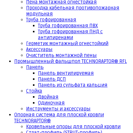
Пена монтажная огнестойкая
Проходка кабельная противопожарная
модульная
Труба гофрированная
Труба гофрированная ПВХ
Труба гофрированная ПНД с
антипиренами
Герметик монтажный огнестойкий
Аксессуары
Очиститель монтажной пены
Промышленный фальшпол TECHNORAPTOR® RFL
Панель
Панель вентилируемая
Панель ДСП
Панель из сульфата кальция
Стойка
Двойная
Одиночная
Инструменты и аксессуары
Опорная система для плоской кровли
TECHNORAPTOR®
Кровельные опоры для плоской кровли
Страт-профиль (STRUT-профиль)