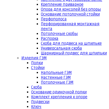
Крепление приварное
Опора для консолей без опоры
Основание потолочной стойки
Перфополоса
Перфорированная монтажная
лента
Потолочные скобы
Распорка
Скоба для подвеса на шпильке
Универсальная скоба
Шарнирный подвес для шпильки
Изделия ГЭМ
Полки
Стойки
Напольные ГЭМ
Настенные ГЭМ
Потолочные ГЭМ
Скоба
Основание одиночной полки
Комплект крепления к опоре
Подвески
Ключ