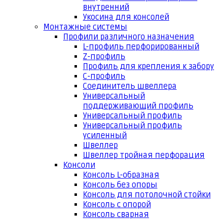
внутренний
Укосина для консолей
Монтажные системы
Профили различного назначения
L-профиль перфорированный
Z-профиль
Профиль для крепления к забору
С-профиль
Соединитель швеллера
Универсальный
поддерживающий профиль
Универсальный профиль
Универсальный профиль
усиленный
Швеллер
Швеллер тройная перфорация
Консоли
Консоль L-образная
Консоль без опоры
Консоль для потолочной стойки
Консоль с опорой
Консоль сварная