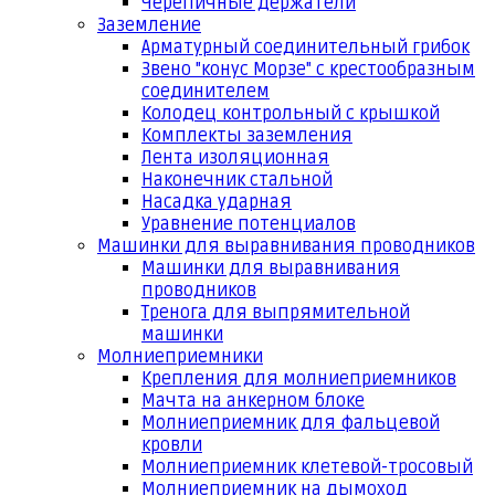
Черепичные держатели
Заземление
Арматурный соединительный грибок
Звено "конус Морзе" с крестообразным
соединителем
Колодец контрольный с крышкой
Комплекты заземления
Лента изоляционная
Наконечник стальной
Насадка ударная
Уравнение потенциалов
Машинки для выравнивания проводников
Машинки для выравнивания
проводников
Тренога для выпрямительной
машинки
Молниеприемники
Крепления для молниеприемников
Мачта на анкерном блоке
Молниеприемник для фальцевой
кровли
Молниеприемник клетевой-тросовый
Молниеприемник на дымоход