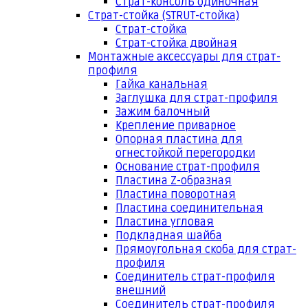
Страт-консоль одиночная
Страт-стойка (STRUT-стойка)
Страт-стойка
Страт-стойка двойная
Монтажные аксессуары для страт-
профиля
Гайка канальная
Заглушка для страт-профиля
Зажим балочный
Крепление приварное
Опорная пластина для
огнестойкой перегородки
Основание страт-профиля
Пластина Z-образная
Пластина поворотная
Пластина соединительная
Пластина угловая
Подкладная шайба
Прямоугольная скоба для страт-
профиля
Соединитель страт-профиля
внешний
Соединитель страт-профиля