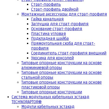
Страт-профиль
Страт-профиль двойной
Монтажные аксессуары для страт-профиля
Гайка канальная
Заглушка для страт-профиля
Основание страт-профиля
Пластина угловая
Подкладная шайба
Прямоугольная скоба для страт-
профиля
Соединитель страт-профиля внешний
Укосина для консолей
Типовые опорные конструкции на основе
алюминиевой опоры
Типовые опорные конструкции на основе
стальной опоры
Типовые опорные конструкции на основе
пластиковой опоры
Типовые опорные конструкции
Система модульных кабельных эстакад
TECHNORAPTOR®
Модули кабельных эстакад