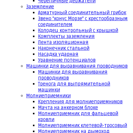
Черепичные держатели
Заземление
Арматурный соединительный грибок
Звено "конус Морзе" с крестообразным
соединителем
Колодец контрольный с крышкой
Комплекты заземления
Лента изоляционная
Наконечник стальной
Насадка ударная
Уравнение потенциалов
Машинки для выравнивания проводников
Машинки для выравнивания
проводников
Тренога для выпрямительной
машинки
Молниеприемники
Крепления для молниеприемников
Мачта на анкерном блоке
Молниеприемник для фальцевой
кровли
Молниеприемник клетевой-тросовый
Молниеприемник на дымоход