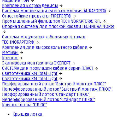
Изделия ГЭМ
Крепления к ограждениям
Система молниезащиты и заземления AURAFORT®
Огнестойкие продукты FIREFORT®
Промышленный фальшпол TECHNORAPTOR® RFL
Опорная система для плоской кровли TECHNORAPTOR®
Система модульных кабельных эстакад
TECHNORAPTOR®
Крепления для высоковольтного кабеля
Метизы
Крепеж
Экипировка монтажника ЭКСПЕРТ
СИСТЕМА для прокладки кабеля серии ПЛАСТ
Светотехника КМ Total Light
Светотехника КМ Total Light
Перфорированный лоток "Быстрый монтаж ПЛЮС"
Неперфорированный лоток "Быстрый монтаж ПЛЮС"
Перфорированный лоток "Стандарт ПЛЮС"
Неперфорированный лоток "Стандарт ПЛЮС"
Крышка лотка "ПЛЮС"
Крышка лотка