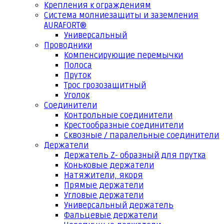
Крепления к ограждениям
Система молниезащиты и заземления
AURAFORT®
Универсальный
Проводники
Компенсирующие перемычки
Полоса
Пруток
Трос грозозащитный
Уголок
Соединители
Контрольные соединители
Крестообразные соединители
Сквозные / паралельные соединители
Держатели
Держатель Z- образный для прутка
Коньковые держатели
Натяжители, якоря
Прямые держатели
Угловые держатели
Универсальный держатель
Фальцевые держатели