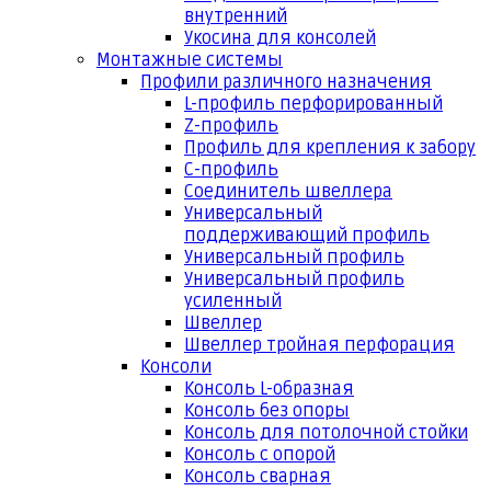
внутренний
Укосина для консолей
Монтажные системы
Профили различного назначения
L-профиль перфорированный
Z-профиль
Профиль для крепления к забору
С-профиль
Соединитель швеллера
Универсальный
поддерживающий профиль
Универсальный профиль
Универсальный профиль
усиленный
Швеллер
Швеллер тройная перфорация
Консоли
Консоль L-образная
Консоль без опоры
Консоль для потолочной стойки
Консоль с опорой
Консоль сварная