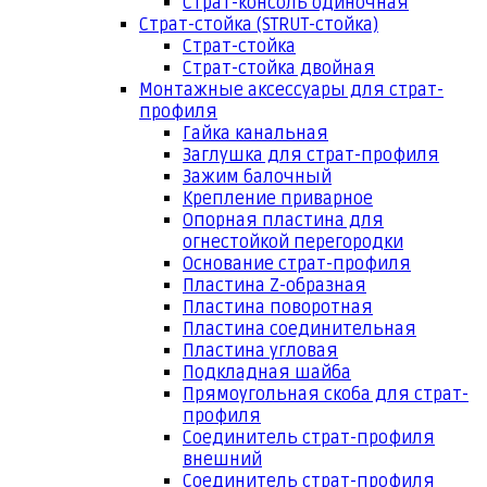
Страт-консоль одиночная
Страт-стойка (STRUT-стойка)
Страт-стойка
Страт-стойка двойная
Монтажные аксессуары для страт-
профиля
Гайка канальная
Заглушка для страт-профиля
Зажим балочный
Крепление приварное
Опорная пластина для
огнестойкой перегородки
Основание страт-профиля
Пластина Z-образная
Пластина поворотная
Пластина соединительная
Пластина угловая
Подкладная шайба
Прямоугольная скоба для страт-
профиля
Соединитель страт-профиля
внешний
Соединитель страт-профиля