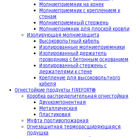
Молниеприемник на конек
Молниеприемник с креплением к
стенам
Молниеприемный стержень
Молниепримник для плоской кровли
Изолирующая молниезащита
Высоковольтный кабель
Изолированные молниеприемники
Изолированный держатель
проводника с бетонным основанием
Изолированный стержень с
держателями к стене
Крепление для высоковольтного
кабеля
Огнестойкие продукты FIREFORT®
Коробка распределительная огнестойкая
Двухкомпонентная
Металлическая
Пластиковая
Муфта противопожарная
Огнезащитная терморасширяющаяся
подушка