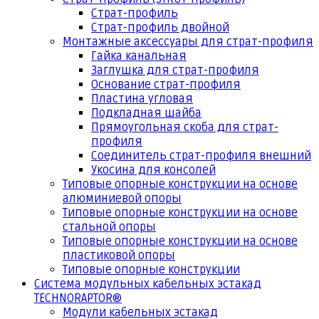
Страт-профиль
Страт-профиль двойной
Монтажные аксессуары для страт-профиля
Гайка канальная
Заглушка для страт-профиля
Основание страт-профиля
Пластина угловая
Подкладная шайба
Прямоугольная скоба для страт-
профиля
Соединитель страт-профиля внешний
Укосина для консолей
Типовые опорные конструкции на основе
алюминиевой опоры
Типовые опорные конструкции на основе
стальной опоры
Типовые опорные конструкции на основе
пластиковой опоры
Типовые опорные конструкции
Система модульных кабельных эстакад
TECHNORAPTOR®
Модули кабельных эстакад