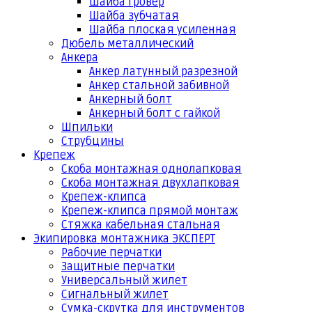
Шайба гровер
Шайба зубчатая
Шайба плоская усиленная
Дюбель металлический
Анкера
Анкер латунный разрезной
Анкер стальной забивной
Анкерный болт
Анкерный болт с гайкой
Шпильки
Струбцины
Крепеж
Скоба монтажная однолапковая
Скоба монтажная двухлапковая
Крепеж-клипса
Крепеж-клипса прямой монтаж
Стяжка кабельная стальная
Экипировка монтажника ЭКСПЕРТ
Рабочие перчатки
Защитные перчатки
Универсальный жилет
Сигнальный жилет
Сумка-скрутка для инструментов