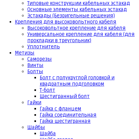
Типовые конструкции кабельных эстакад
Основные элементы кабельных эстакад
Эстакады (Безригельные решения)
Крепления для высоковольтного кабеля
Высоковольтное крепление для кабеля
Универсальное крепление для кабеля (для
прокладки в треугольник)
Уплотнитель
Метизы
Саморезы
Винты
Болты
Болт с полукруглой головкой и
квадратным подголовком
Т-болт
Шестигранный болт
Гайки
Гайка с фланцем
Гайка соединительная
Гайка шестигранная
Шайбы
Шайба