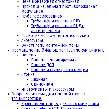
Пена монтажная огнестойкая
Проходка кабельная противопожарная
модульная
Труба гофрированная
Труба гофрированная ПВХ
Труба гофрированная ПНД с
антипиренами
Герметик монтажный огнестойкий
Аксессуары
Очиститель монтажной пены
Промышленный фальшпол TECHNORAPTOR® RFL
Панель
Панель вентилируемая
Панель ДСП
Панель из сульфата кальция
Стойка
Двойная
Одиночная
Инструменты и аксессуары
Опорная система для плоской кровли
TECHNORAPTOR®
Кровельные опоры для плоской кровли
Страт-профиль (STRUT-профиль)