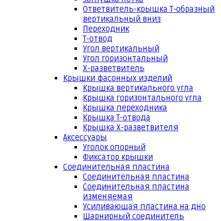
Ответвитель-крышка Т-образный
вертикальный вниз
Переходник
Т-отвод
Угол вертикальный
Угол горизонтальный
Х-разветвитель
Крышки фасонных изделий
Крышка вертикального угла
Крышка горизонтального угла
Крышка переходника
Крышка Т-отвода
Крышка Х-разветвителя
Аксессуары
Уголок опорный
Фиксатор крышки
Соединительная пластина
Соединительная пластина
Соединительная пластина
изменяемая
Усиливающая пластина на дно
Шарнирный соединитель