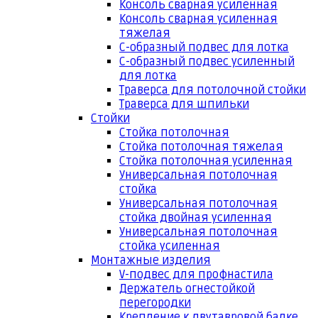
Консоль сварная усиленная
Консоль сварная усиленная
тяжелая
С-образный подвес для лотка
С-образный подвес усиленный
для лотка
Траверса для потолочной стойки
Траверса для шпильки
Стойки
Стойка потолочная
Стойка потолочная тяжелая
Стойка потолочная усиленная
Универсальная потолочная
стойка
Универсальная потолочная
стойка двойная усиленная
Универсальная потолочная
стойка усиленная
Монтажные изделия
V-подвес для профнастила
Держатель огнестойкой
перегородки
Крепление к двутавровой балке