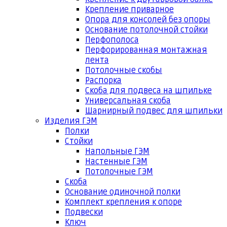
Крепление приварное
Опора для консолей без опоры
Основание потолочной стойки
Перфополоса
Перфорированная монтажная
лента
Потолочные скобы
Распорка
Скоба для подвеса на шпильке
Универсальная скоба
Шарнирный подвес для шпильки
Изделия ГЭМ
Полки
Стойки
Напольные ГЭМ
Настенные ГЭМ
Потолочные ГЭМ
Скоба
Основание одиночной полки
Комплект крепления к опоре
Подвески
Ключ