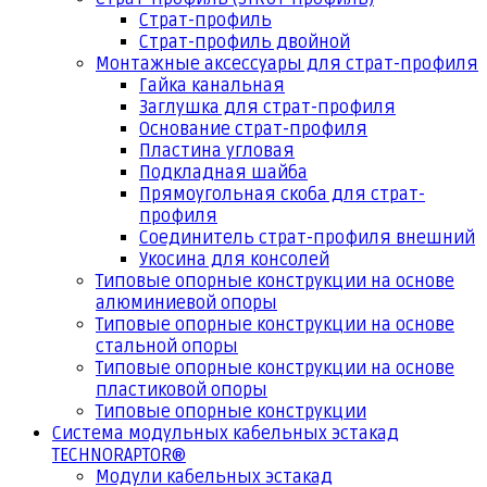
Страт-профиль
Страт-профиль двойной
Монтажные аксессуары для страт-профиля
Гайка канальная
Заглушка для страт-профиля
Основание страт-профиля
Пластина угловая
Подкладная шайба
Прямоугольная скоба для страт-
профиля
Соединитель страт-профиля внешний
Укосина для консолей
Типовые опорные конструкции на основе
алюминиевой опоры
Типовые опорные конструкции на основе
стальной опоры
Типовые опорные конструкции на основе
пластиковой опоры
Типовые опорные конструкции
Система модульных кабельных эстакад
TECHNORAPTOR®
Модули кабельных эстакад