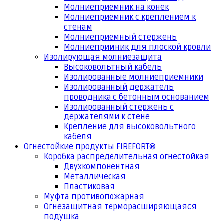
Молниеприемник на конек
Молниеприемник с креплением к
стенам
Молниеприемный стержень
Молниепримник для плоской кровли
Изолирующая молниезащита
Высоковольтный кабель
Изолированные молниеприемники
Изолированный держатель
проводника с бетонным основанием
Изолированный стержень с
держателями к стене
Крепление для высоковольтного
кабеля
Огнестойкие продукты FIREFORT®
Коробка распределительная огнестойкая
Двухкомпонентная
Металлическая
Пластиковая
Муфта противопожарная
Огнезащитная терморасширяющаяся
подушка