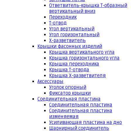
Ответвитель-крышка Т-образный
вертикальный вниз
Переходник
Т-отвод
Угол вертикальный
Угол горизонтальный
Х-разветвитель
Крышки фасонных изделий
Крышка вертикального угла
Крышка горизонтального угла
Крышка переходника
Крышка Т-отвода
Крышка Х-разветвителя
Аксессуары
Уголок опорный
Фиксатор крышки
Соединительная пластина
Соединительная пластина
Соединительная пластина
изменяемая
Усиливающая пластина на дно
Шарнирный соединитель