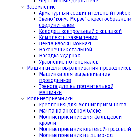
Черепичные держатели
Заземление
Арматурный соединительный грибок
Звено "конус Морзе" с крестообразным
соединителем
Колодец контрольный с крышкой
Комплекты заземления
Лента изоляционная
Наконечник стальной
Насадка ударная
Уравнение потенциалов
Машинки для выравнивания проводников
Машинки для выравнивания
проводников
Тренога для выпрямительной
машинки
Молниеприемники
Крепления для молниеприемников
Мачта на анкерном блоке
Молниеприемник для фальцевой
кровли
Молниеприемник клетевой-тросовый
Молниеприемник на дымоход