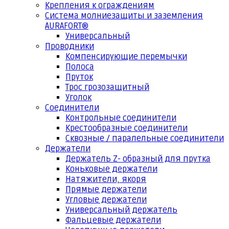
Крепления к ограждениям
Система молниезащиты и заземления
AURAFORT®
Универсальный
Проводники
Компенсирующие перемычки
Полоса
Пруток
Трос грозозащитный
Уголок
Соединители
Контрольные соединители
Крестообразные соединители
Сквозные / паралельные соединители
Держатели
Держатель Z- образный для прутка
Коньковые держатели
Натяжители, якоря
Прямые держатели
Угловые держатели
Универсальный держатель
Фальцевые держатели