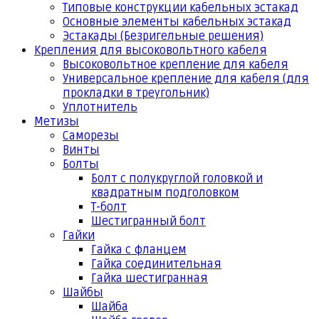
Типовые конструкции кабельных эстакад
Основные элементы кабельных эстакад
Эстакады (Безригельные решения)
Крепления для высоковольтного кабеля
Высоковольтное крепление для кабеля
Универсальное крепление для кабеля (для
прокладки в треугольник)
Уплотнитель
Метизы
Саморезы
Винты
Болты
Болт с полукруглой головкой и
квадратным подголовком
Т-болт
Шестигранный болт
Гайки
Гайка с фланцем
Гайка соединительная
Гайка шестигранная
Шайбы
Шайба