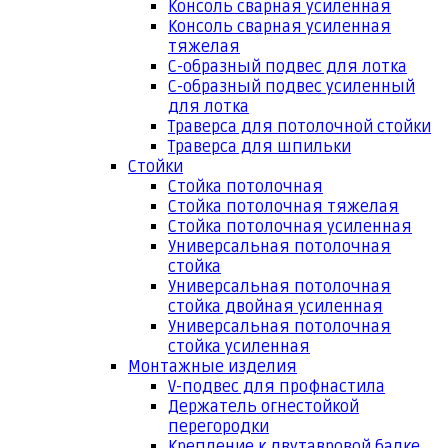
Консоль сварная усиленная
Консоль сварная усиленная
тяжелая
С-образный подвес для лотка
С-образный подвес усиленный
для лотка
Траверса для потолочной стойки
Траверса для шпильки
Стойки
Стойка потолочная
Стойка потолочная тяжелая
Стойка потолочная усиленная
Универсальная потолочная
стойка
Универсальная потолочная
стойка двойная усиленная
Универсальная потолочная
стойка усиленная
Монтажные изделия
V-подвес для профнастила
Держатель огнестойкой
перегородки
Крепление к двутавровой балке