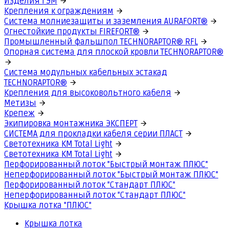
Изделия ГЭМ
Крепления к ограждениям
Система молниезащиты и заземления AURAFORT®
Огнестойкие продукты FIREFORT®
Промышленный фальшпол TECHNORAPTOR® RFL
Опорная система для плоской кровли TECHNORAPTOR®
Система модульных кабельных эстакад
TECHNORAPTOR®
Крепления для высоковольтного кабеля
Метизы
Крепеж
Экипировка монтажника ЭКСПЕРТ
СИСТЕМА для прокладки кабеля серии ПЛАСТ
Светотехника КМ Total Light
Светотехника КМ Total Light
Перфорированный лоток "Быстрый монтаж ПЛЮС"
Неперфорированный лоток "Быстрый монтаж ПЛЮС"
Перфорированный лоток "Стандарт ПЛЮС"
Неперфорированный лоток "Стандарт ПЛЮС"
Крышка лотка "ПЛЮС"
Крышка лотка