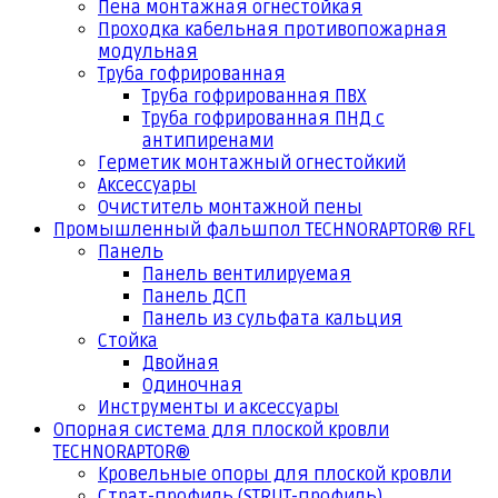
Пена монтажная огнестойкая
Проходка кабельная противопожарная
модульная
Труба гофрированная
Труба гофрированная ПВХ
Труба гофрированная ПНД с
антипиренами
Герметик монтажный огнестойкий
Аксессуары
Очиститель монтажной пены
Промышленный фальшпол TECHNORAPTOR® RFL
Панель
Панель вентилируемая
Панель ДСП
Панель из сульфата кальция
Стойка
Двойная
Одиночная
Инструменты и аксессуары
Опорная система для плоской кровли
TECHNORAPTOR®
Кровельные опоры для плоской кровли
Страт-профиль (STRUT-профиль)