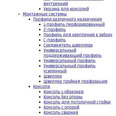
внутренний
Укосина для консолей
Монтажные системы
Профили различного назначения
L-профиль перфорированный
Z-профиль
Профиль для крепления к забору
С-профиль
Соединитель швеллера
Универсальный
поддерживающий профиль
Универсальный профиль
Универсальный профиль
усиленный
Швеллер
Швеллер тройная перфорация
Консоли
Консоль L-образная
Консоль без опоры
Консоль для потолочной стойки
Консоль с опорой
Консоль сварная