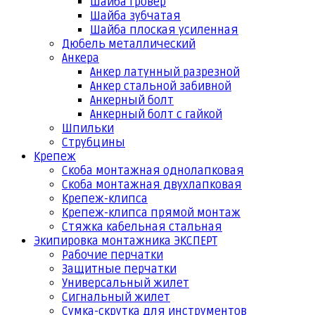
Шайба гровер
Шайба зубчатая
Шайба плоская усиленная
Дюбель металлический
Анкера
Анкер латунный разрезной
Анкер стальной забивной
Анкерный болт
Анкерный болт с гайкой
Шпильки
Струбцины
Крепеж
Скоба монтажная однолапковая
Скоба монтажная двухлапковая
Крепеж-клипса
Крепеж-клипса прямой монтаж
Стяжка кабельная стальная
Экипировка монтажника ЭКСПЕРТ
Рабочие перчатки
Защитные перчатки
Универсальный жилет
Сигнальный жилет
Сумка-скрутка для инструментов