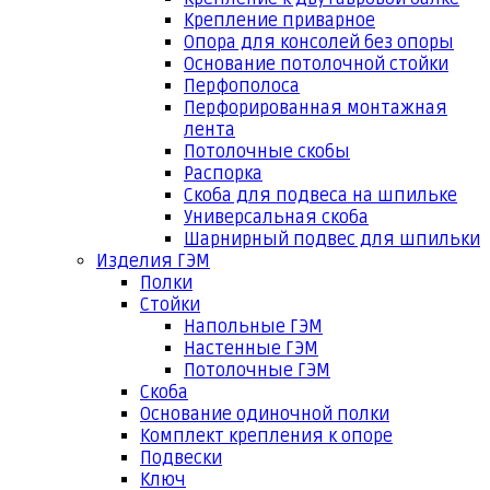
Крепление приварное
Опора для консолей без опоры
Основание потолочной стойки
Перфополоса
Перфорированная монтажная
лента
Потолочные скобы
Распорка
Скоба для подвеса на шпильке
Универсальная скоба
Шарнирный подвес для шпильки
Изделия ГЭМ
Полки
Стойки
Напольные ГЭМ
Настенные ГЭМ
Потолочные ГЭМ
Скоба
Основание одиночной полки
Комплект крепления к опоре
Подвески
Ключ