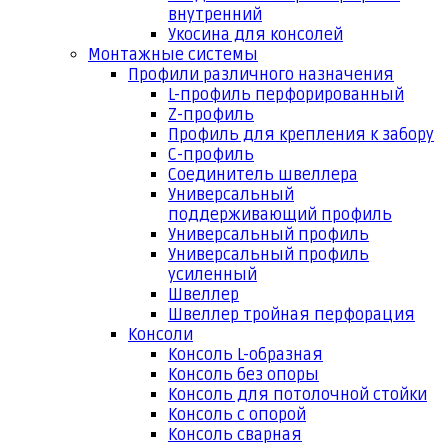
внутренний
Укосина для консолей
Монтажные системы
Профили различного назначения
L-профиль перфорированный
Z-профиль
Профиль для крепления к забору
С-профиль
Соединитель швеллера
Универсальный
поддерживающий профиль
Универсальный профиль
Универсальный профиль
усиленный
Швеллер
Швеллер тройная перфорация
Консоли
Консоль L-образная
Консоль без опоры
Консоль для потолочной стойки
Консоль с опорой
Консоль сварная