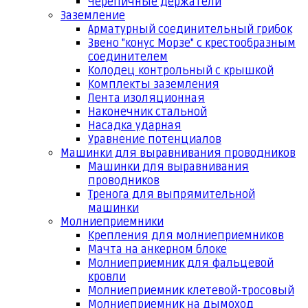
Черепичные держатели
Заземление
Арматурный соединительный грибок
Звено "конус Морзе" с крестообразным
соединителем
Колодец контрольный с крышкой
Комплекты заземления
Лента изоляционная
Наконечник стальной
Насадка ударная
Уравнение потенциалов
Машинки для выравнивания проводников
Машинки для выравнивания
проводников
Тренога для выпрямительной
машинки
Молниеприемники
Крепления для молниеприемников
Мачта на анкерном блоке
Молниеприемник для фальцевой
кровли
Молниеприемник клетевой-тросовый
Молниеприемник на дымоход