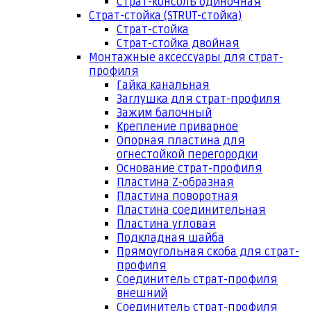
Страт-консоль одиночная
Страт-стойка (STRUT-стойка)
Страт-стойка
Страт-стойка двойная
Монтажные аксессуары для страт-
профиля
Гайка канальная
Заглушка для страт-профиля
Зажим балочный
Крепление приварное
Опорная пластина для
огнестойкой перегородки
Основание страт-профиля
Пластина Z-образная
Пластина поворотная
Пластина соединительная
Пластина угловая
Подкладная шайба
Прямоугольная скоба для страт-
профиля
Соединитель страт-профиля
внешний
Соединитель страт-профиля