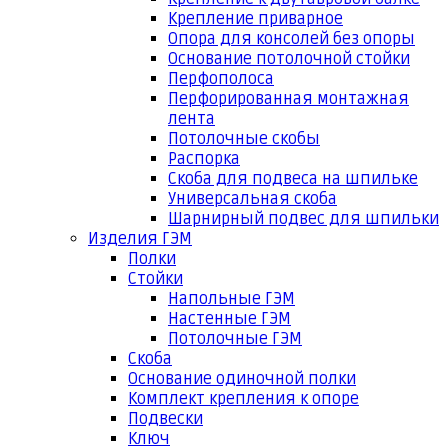
Крепление приварное
Опора для консолей без опоры
Основание потолочной стойки
Перфополоса
Перфорированная монтажная
лента
Потолочные скобы
Распорка
Скоба для подвеса на шпильке
Универсальная скоба
Шарнирный подвес для шпильки
Изделия ГЭМ
Полки
Стойки
Напольные ГЭМ
Настенные ГЭМ
Потолочные ГЭМ
Скоба
Основание одиночной полки
Комплект крепления к опоре
Подвески
Ключ