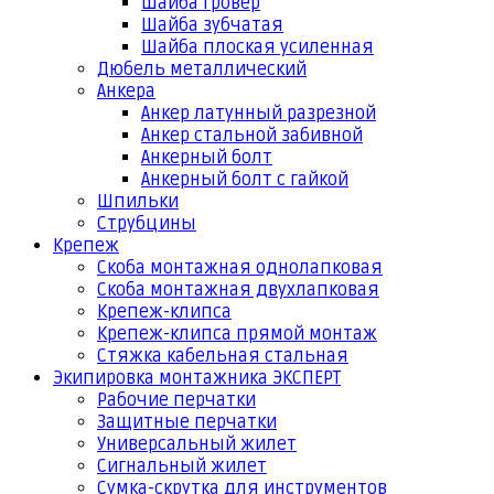
Шайба гровер
Шайба зубчатая
Шайба плоская усиленная
Дюбель металлический
Анкера
Анкер латунный разрезной
Анкер стальной забивной
Анкерный болт
Анкерный болт с гайкой
Шпильки
Струбцины
Крепеж
Скоба монтажная однолапковая
Скоба монтажная двухлапковая
Крепеж-клипса
Крепеж-клипса прямой монтаж
Стяжка кабельная стальная
Экипировка монтажника ЭКСПЕРТ
Рабочие перчатки
Защитные перчатки
Универсальный жилет
Сигнальный жилет
Сумка-скрутка для инструментов