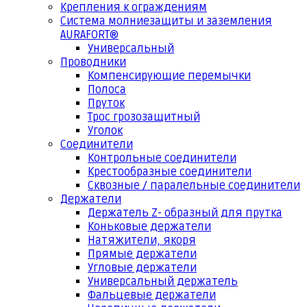
Крепления к ограждениям
Система молниезащиты и заземления
AURAFORT®
Универсальный
Проводники
Компенсирующие перемычки
Полоса
Пруток
Трос грозозащитный
Уголок
Соединители
Контрольные соединители
Крестообразные соединители
Сквозные / паралельные соединители
Держатели
Держатель Z- образный для прутка
Коньковые держатели
Натяжители, якоря
Прямые держатели
Угловые держатели
Универсальный держатель
Фальцевые держатели