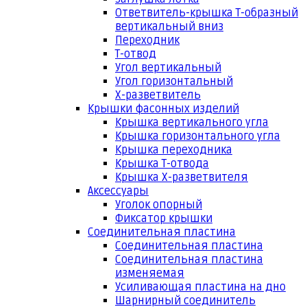
Ответвитель-крышка Т-образный
вертикальный вниз
Переходник
Т-отвод
Угол вертикальный
Угол горизонтальный
Х-разветвитель
Крышки фасонных изделий
Крышка вертикального угла
Крышка горизонтального угла
Крышка переходника
Крышка Т-отвода
Крышка Х-разветвителя
Аксессуары
Уголок опорный
Фиксатор крышки
Соединительная пластина
Соединительная пластина
Соединительная пластина
изменяемая
Усиливающая пластина на дно
Шарнирный соединитель