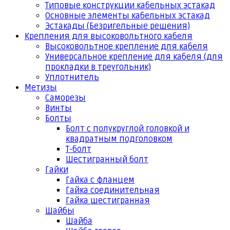
Типовые конструкции кабельных эстакад
Основные элементы кабельных эстакад
Эстакады (Безригельные решения)
Крепления для высоковольтного кабеля
Высоковольтное крепление для кабеля
Универсальное крепление для кабеля (для
прокладки в треугольник)
Уплотнитель
Метизы
Саморезы
Винты
Болты
Болт с полукруглой головкой и
квадратным подголовком
Т-болт
Шестигранный болт
Гайки
Гайка с фланцем
Гайка соединительная
Гайка шестигранная
Шайбы
Шайба