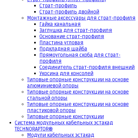
Страт-профиль
Страт-профиль двойной
Монтажные аксессуары для страт-профиля
Гайка канальная
Заглушка для страт-профиля
Основание страт-профиля
Пластина угловая
Подкладная шайба
Прямоугольная скоба для страт-
профиля
Соединитель страт-профиля внешний
Укосина для консолей
Типовые опорные конструкции на основе
алюминиевой опоры
Типовые опорные конструкции на основе
стальной опоры
Типовые опорные конструкции на основе
пластиковой опоры
Типовые опорные конструкции
Система модульных кабельных эстакад
TECHNORAPTOR®
Модули кабельных эстакад