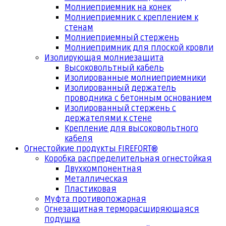
Молниеприемник на конек
Молниеприемник с креплением к
стенам
Молниеприемный стержень
Молниепримник для плоской кровли
Изолирующая молниезащита
Высоковольтный кабель
Изолированные молниеприемники
Изолированный держатель
проводника с бетонным основанием
Изолированный стержень с
держателями к стене
Крепление для высоковольтного
кабеля
Огнестойкие продукты FIREFORT®
Коробка распределительная огнестойкая
Двухкомпонентная
Металлическая
Пластиковая
Муфта противопожарная
Огнезащитная терморасширяющаяся
подушка