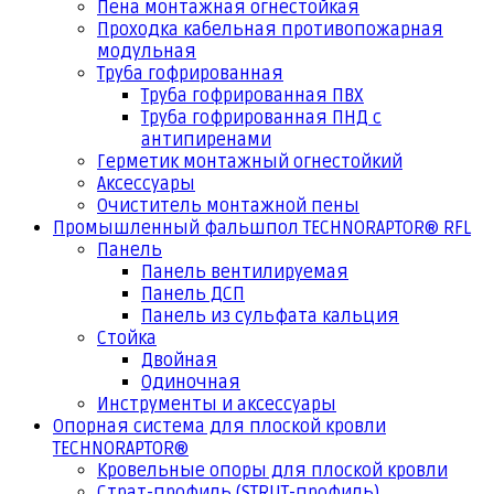
Пена монтажная огнестойкая
Проходка кабельная противопожарная
модульная
Труба гофрированная
Труба гофрированная ПВХ
Труба гофрированная ПНД с
антипиренами
Герметик монтажный огнестойкий
Аксессуары
Очиститель монтажной пены
Промышленный фальшпол TECHNORAPTOR® RFL
Панель
Панель вентилируемая
Панель ДСП
Панель из сульфата кальция
Стойка
Двойная
Одиночная
Инструменты и аксессуары
Опорная система для плоской кровли
TECHNORAPTOR®
Кровельные опоры для плоской кровли
Страт-профиль (STRUT-профиль)