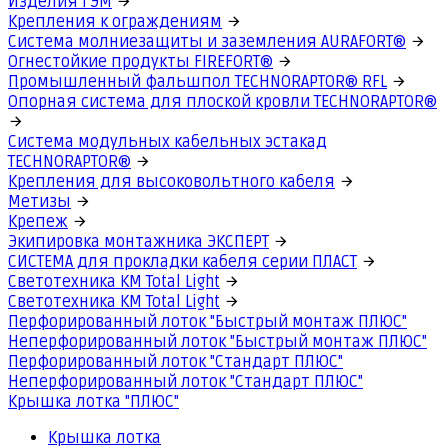
Изделия ГЭМ
Крепления к ограждениям
Система молниезащиты и заземления AURAFORT®
Огнестойкие продукты FIREFORT®
Промышленный фальшпол TECHNORAPTOR® RFL
Опорная система для плоской кровли TECHNORAPTOR®
Система модульных кабельных эстакад
TECHNORAPTOR®
Крепления для высоковольтного кабеля
Метизы
Крепеж
Экипировка монтажника ЭКСПЕРТ
СИСТЕМА для прокладки кабеля серии ПЛАСТ
Светотехника КМ Total Light
Светотехника КМ Total Light
Перфорированный лоток "Быстрый монтаж ПЛЮС"
Неперфорированный лоток "Быстрый монтаж ПЛЮС"
Перфорированный лоток "Стандарт ПЛЮС"
Неперфорированный лоток "Стандарт ПЛЮС"
Крышка лотка "ПЛЮС"
Крышка лотка