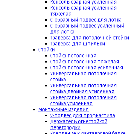
Консоль сварная усиленная
Консоль сварная усиленная
тяжелая
С-образный подвес для лотка
С-образный подвес усиленный
для лотка
Траверса для потолочной стойки
Траверса для шпильки
Стойки
Стойка потолочная
Стойка потолочная тяжелая
Стойка потолочная усиленная
Универсальная потолочная
стойка
Универсальная потолочная
стойка двойная усиленная
Универсальная потолочная
стойка усиленная
Монтажные изделия
V-подвес для профнастила
Держатель огнестойкой
перегородки
Крепление к двутавровой балке