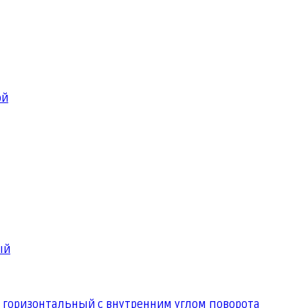
ой
ый
 горизонтальный с внутренним углом поворота