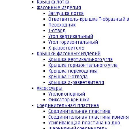
Крышка лотка
Фасонные изделия
Заглушка лотка
Ответвитель-крышка Т-образный 
Переходник
Т-отвод
Угол вертикальный
Угол горизонтальный
Х-разветвитель
Крышки фасонных изделий
Крышка вертикального угла
Крышка горизонтального угла
Крышка переходника
Крышка Т-отвода
Крышка Х-разветвителя
Аксессуары
Уголок опорный
Фиксатор крышки
Соединительная пластина
Соединительная пластина
Соединительная пластина измен
Усиливающая пластина на дно
Шарнирный соединитель