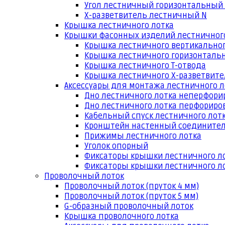
Угол лестничный горизонтальный
Х-разветвитель лестничный N
Крышка лестничного лотка
Крышки фасонных изделий лестничног
Крышка лестничного вертикальног
Крышка лестничного горизонтальн
Крышка лестничного Т-отвода
Крышка лестничного Х-разветвит
Аксессуары для монтажа лестничного л
Дно лестничного лотка неперфори
Дно лестничного лотка перфориро
Кабельный спуск лестничного лот
Кронштейн настенный соедините
Прижимы лестничного лотка
Уголок опорный
Фиксаторы крышки лестничного л
Фиксаторы крышки лестничного ло
Проволочный лоток
Проволочный лоток (пруток 4 мм)
Проволочный лоток (пруток 5 мм)
G-образный проволочный лоток
Крышка проволочного лотка