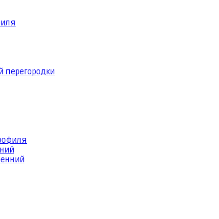
филя
й перегородки
профиля
шний
ренний