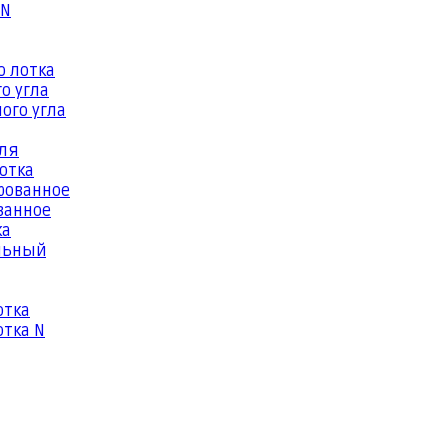
 N
о лотка
о угла
ого угла
еля
отка
рованное
ванное
ка
льный
отка
тка N