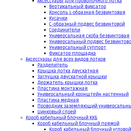
Аксессуары для проволочного лотка
Вертикальный фиксатор
Консоль L-образная безвинтовая
Кусачки
С-образный подвес безвинтовой
Соединители
Универсальная скоба безвинтовая
Универсальный подвес безвинтов
Универсальный суппорт
Фиксатор площадка
Аксессуары для всех видов лотков
Разделитель
Крышка лотка двускатная
Заглушка двускатной крышки
Держатель крышки лотка
Пластина монтажная
Универсальный кронштейн настенный
Пластина медная
Проводник заземляющий универсальн
Цинковый спрей
Короб кабельный блочный ККБ
Короб кабельный блочный прямой
Короб кабельный блочный угловой