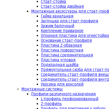
Страт-стойка
Страт-стойка двойная
Монтажные аксессуары для страт-про
Гайка канальная
Заглушка для страт-профиля
Зажим балочный
Крепление приварное
Опорная пластина для огнестойко
Основание страт-профиля
Пластина Z-образная
Пластина поворотная
Пластина соединительная
Пластина угловая
Подкладная шайба
Прямоугольная скоба для страт-
Соединитель страт-профиля вне
Соединитель страт-профиля внут
Укосина для консолей
Монтажные системы
Профили различного назначения
L-профиль перфорированный
Z-профиль
Профиль для крепления к забору