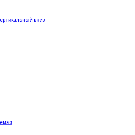
вертикальный вниз
яемая