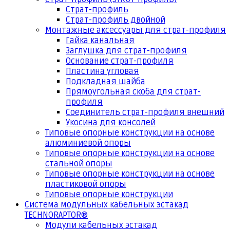
Страт-профиль
Страт-профиль двойной
Монтажные аксессуары для страт-профиля
Гайка канальная
Заглушка для страт-профиля
Основание страт-профиля
Пластина угловая
Подкладная шайба
Прямоугольная скоба для страт-
профиля
Соединитель страт-профиля внешний
Укосина для консолей
Типовые опорные конструкции на основе
алюминиевой опоры
Типовые опорные конструкции на основе
стальной опоры
Типовые опорные конструкции на основе
пластиковой опоры
Типовые опорные конструкции
Система модульных кабельных эстакад
TECHNORAPTOR®
Модули кабельных эстакад