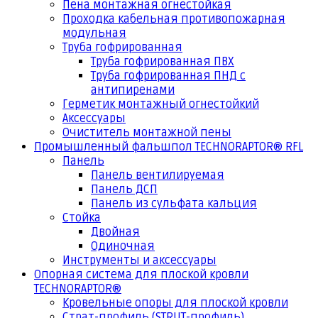
Пена монтажная огнестойкая
Проходка кабельная противопожарная
модульная
Труба гофрированная
Труба гофрированная ПВХ
Труба гофрированная ПНД с
антипиренами
Герметик монтажный огнестойкий
Аксессуары
Очиститель монтажной пены
Промышленный фальшпол TECHNORAPTOR® RFL
Панель
Панель вентилируемая
Панель ДСП
Панель из сульфата кальция
Стойка
Двойная
Одиночная
Инструменты и аксессуары
Опорная система для плоской кровли
TECHNORAPTOR®
Кровельные опоры для плоской кровли
Страт-профиль (STRUT-профиль)