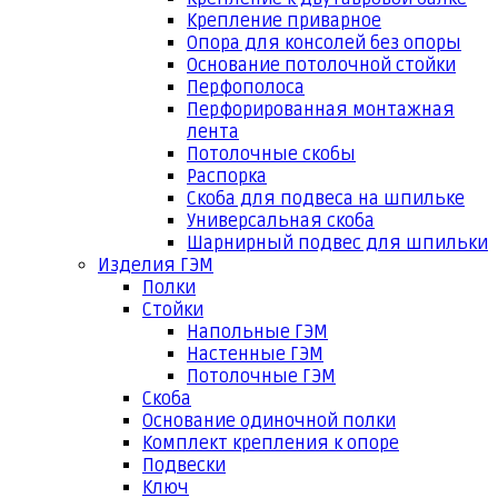
Крепление приварное
Опора для консолей без опоры
Основание потолочной стойки
Перфополоса
Перфорированная монтажная
лента
Потолочные скобы
Распорка
Скоба для подвеса на шпильке
Универсальная скоба
Шарнирный подвес для шпильки
Изделия ГЭМ
Полки
Стойки
Напольные ГЭМ
Настенные ГЭМ
Потолочные ГЭМ
Скоба
Основание одиночной полки
Комплект крепления к опоре
Подвески
Ключ