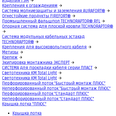
Изделия ГЭМ
Крепления к ограждениям
Система молниезащиты и заземления AURAFORT®
Огнестойкие продукты FIREFORT®
Промышленный фальшпол TECHNORAPTOR® RFL
Опорная система для плоской кровли TECHNORAPTOR®
Система модульных кабельных эстакад
TECHNORAPTOR®
Крепления для высоковольтного кабеля
Метизы
Крепеж
Экипировка монтажника ЭКСПЕРТ
СИСТЕМА для прокладки кабеля серии ПЛАСТ
Светотехника КМ Total Light
Светотехника КМ Total Light
Перфорированный лоток "Быстрый монтаж ПЛЮС"
Неперфорированный лоток "Быстрый монтаж ПЛЮС"
Перфорированный лоток "Стандарт ПЛЮС"
Неперфорированный лоток "Стандарт ПЛЮС"
Крышка лотка "ПЛЮС"
Крышка лотка