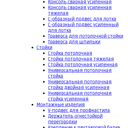
Консоль сварная усиленная
Консоль сварная усиленная
тяжелая
С-образный подвес для лотка
С-образный подвес усиленный
для лотка
Траверса для потолочной стойки
Траверса для шпильки
Стойки
Стойка потолочная
Стойка потолочная тяжелая
Стойка потолочная усиленная
Универсальная потолочная
стойка
Универсальная потолочная
стойка двойная усиленная
Универсальная потолочная
стойка усиленная
Монтажные изделия
V-подвес для профнастила
Держатель огнестойкой
перегородки
Крепление к двутавровой балке