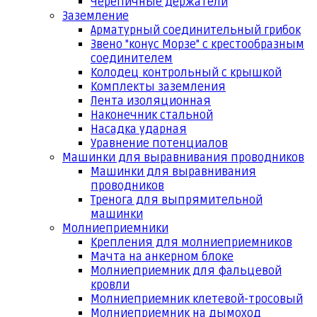
Черепичные держатели
Заземление
Арматурный соединительный грибок
Звено "конус Морзе" с крестообразным
соединителем
Колодец контрольный с крышкой
Комплекты заземления
Лента изоляционная
Наконечник стальной
Насадка ударная
Уравнение потенциалов
Машинки для выравнивания проводников
Машинки для выравнивания
проводников
Тренога для выпрямительной
машинки
Молниеприемники
Крепления для молниеприемников
Мачта на анкерном блоке
Молниеприемник для фальцевой
кровли
Молниеприемник клетевой-тросовый
Молниеприемник на дымоход