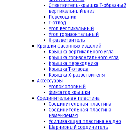
Ответвитель-крышка Т-образный
вертикальный вниз
Переходник
Т-отвод
Угол вертикальный
Угол горизонтальный
Х-разветвитель
Крышки фасонных изделий
Крышка вертикального угла
Крышка горизонтального угла
Крышка переходника
Крышка Т-отвода
Крышка Х-разветвителя
Аксессуары
Уголок опорный
Фиксатор крышки
Соединительная пластина
Соединительная пластина
Соединительная пластина
изменяемая
Усиливающая пластина на дно
Шарнирный соединитель