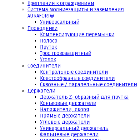
Крепления к ограждениям
Система молниезащиты и заземления
AURAFORT®
Универсальный
Проводники
Компенсирующие перемычки
Полоса
Пруток
Трос грозозащитный
Уголок
Соединители
Контрольные соединители
Крестообразные соединители
Сквозные / паралельные соединители
Держатели
Держатель Z- образный для прутка
Коньковые держатели
Натяжители, якоря
Прямые держатели
Угловые держатели
Универсальный держатель
Фальцевые держатели