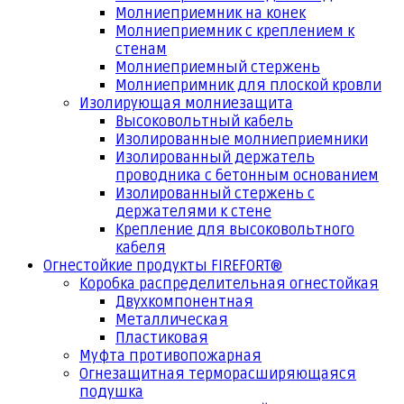
Молниеприемник на конек
Молниеприемник с креплением к
стенам
Молниеприемный стержень
Молниепримник для плоской кровли
Изолирующая молниезащита
Высоковольтный кабель
Изолированные молниеприемники
Изолированный держатель
проводника с бетонным основанием
Изолированный стержень с
держателями к стене
Крепление для высоковольтного
кабеля
Огнестойкие продукты FIREFORT®
Коробка распределительная огнестойкая
Двухкомпонентная
Металлическая
Пластиковая
Муфта противопожарная
Огнезащитная терморасширяющаяся
подушка