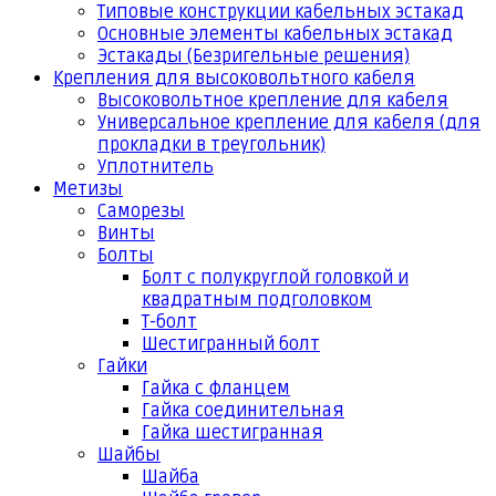
Типовые конструкции кабельных эстакад
Основные элементы кабельных эстакад
Эстакады (Безригельные решения)
Крепления для высоковольтного кабеля
Высоковольтное крепление для кабеля
Универсальное крепление для кабеля (для
прокладки в треугольник)
Уплотнитель
Метизы
Саморезы
Винты
Болты
Болт с полукруглой головкой и
квадратным подголовком
Т-болт
Шестигранный болт
Гайки
Гайка с фланцем
Гайка соединительная
Гайка шестигранная
Шайбы
Шайба