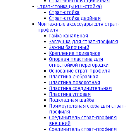
Страт-консоль одиночная
Страт-стойка (STRUT-стойка)
Страт-стойка
Страт-стойка двойная
Монтажные аксессуары для страт-
профиля
Гайка канальная
Заглушка для страт-профиля
Зажим балочный
Крепление приварное
Опорная пластина для
огнестойкой перегородки
Основание страт-профиля
Пластина Z-образная
Пластина поворотная
Пластина соединительная
Пластина угловая
Подкладная шайба
Прямоугольная скоба для страт-
профиля
Соединитель страт-профиля
внешний
Соединитель страт-профиля