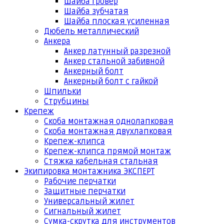
Шайба гровер
Шайба зубчатая
Шайба плоская усиленная
Дюбель металлический
Анкера
Анкер латунный разрезной
Анкер стальной забивной
Анкерный болт
Анкерный болт с гайкой
Шпильки
Струбцины
Крепеж
Скоба монтажная однолапковая
Скоба монтажная двухлапковая
Крепеж-клипса
Крепеж-клипса прямой монтаж
Стяжка кабельная стальная
Экипировка монтажника ЭКСПЕРТ
Рабочие перчатки
Защитные перчатки
Универсальный жилет
Сигнальный жилет
Сумка-скрутка для инструментов