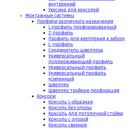
внутренний
Укосина для консолей
Монтажные системы
Профили различного назначения
L-профиль перфорированный
Z-профиль
Профиль для крепления к забору
С-профиль
Соединитель швеллера
Универсальный
поддерживающий профиль
Универсальный профиль
Универсальный профиль
усиленный
Швеллер
Швеллер тройная перфорация
Консоли
Консоль L-образная
Консоль без опоры
Консоль для потолочной стойки
Консоль с опорой
Консоль сварная