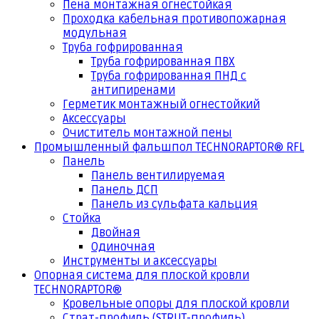
Пена монтажная огнестойкая
Проходка кабельная противопожарная
модульная
Труба гофрированная
Труба гофрированная ПВХ
Труба гофрированная ПНД с
антипиренами
Герметик монтажный огнестойкий
Аксессуары
Очиститель монтажной пены
Промышленный фальшпол TECHNORAPTOR® RFL
Панель
Панель вентилируемая
Панель ДСП
Панель из сульфата кальция
Стойка
Двойная
Одиночная
Инструменты и аксессуары
Опорная система для плоской кровли
TECHNORAPTOR®
Кровельные опоры для плоской кровли
Страт-профиль (STRUT-профиль)