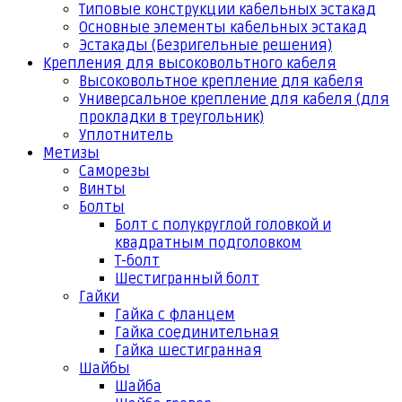
Типовые конструкции кабельных эстакад
Основные элементы кабельных эстакад
Эстакады (Безригельные решения)
Крепления для высоковольтного кабеля
Высоковольтное крепление для кабеля
Универсальное крепление для кабеля (для
прокладки в треугольник)
Уплотнитель
Метизы
Саморезы
Винты
Болты
Болт с полукруглой головкой и
квадратным подголовком
Т-болт
Шестигранный болт
Гайки
Гайка с фланцем
Гайка соединительная
Гайка шестигранная
Шайбы
Шайба