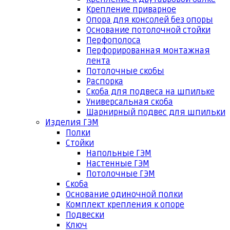
Крепление приварное
Опора для консолей без опоры
Основание потолочной стойки
Перфополоса
Перфорированная монтажная
лента
Потолочные скобы
Распорка
Скоба для подвеса на шпильке
Универсальная скоба
Шарнирный подвес для шпильки
Изделия ГЭМ
Полки
Стойки
Напольные ГЭМ
Настенные ГЭМ
Потолочные ГЭМ
Скоба
Основание одиночной полки
Комплект крепления к опоре
Подвески
Ключ