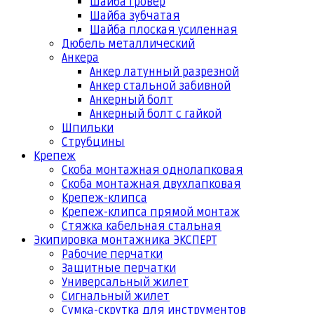
Шайба гровер
Шайба зубчатая
Шайба плоская усиленная
Дюбель металлический
Анкера
Анкер латунный разрезной
Анкер стальной забивной
Анкерный болт
Анкерный болт с гайкой
Шпильки
Струбцины
Крепеж
Скоба монтажная однолапковая
Скоба монтажная двухлапковая
Крепеж-клипса
Крепеж-клипса прямой монтаж
Стяжка кабельная стальная
Экипировка монтажника ЭКСПЕРТ
Рабочие перчатки
Защитные перчатки
Универсальный жилет
Сигнальный жилет
Сумка-скрутка для инструментов