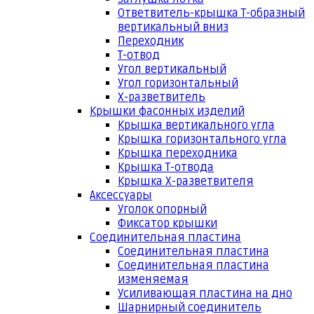
Ответвитель-крышка Т-образный
вертикальный вниз
Переходник
Т-отвод
Угол вертикальный
Угол горизонтальный
Х-разветвитель
Крышки фасонных изделий
Крышка вертикального угла
Крышка горизонтального угла
Крышка переходника
Крышка Т-отвода
Крышка Х-разветвителя
Аксессуары
Уголок опорный
Фиксатор крышки
Соединительная пластина
Соединительная пластина
Соединительная пластина
изменяемая
Усиливающая пластина на дно
Шарнирный соединитель