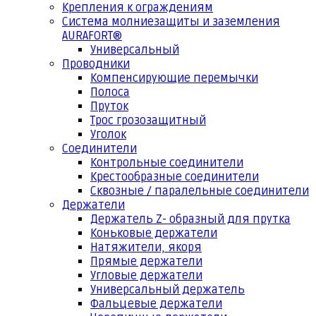
Крепления к ограждениям
Система молниезащиты и заземления
AURAFORT®
Универсальный
Проводники
Компенсирующие перемычки
Полоса
Пруток
Трос грозозащитный
Уголок
Соединители
Контрольные соединители
Крестообразные соединители
Сквозные / паралельные соединители
Держатели
Держатель Z- образный для прутка
Коньковые держатели
Натяжители, якоря
Прямые держатели
Угловые держатели
Универсальный держатель
Фальцевые держатели