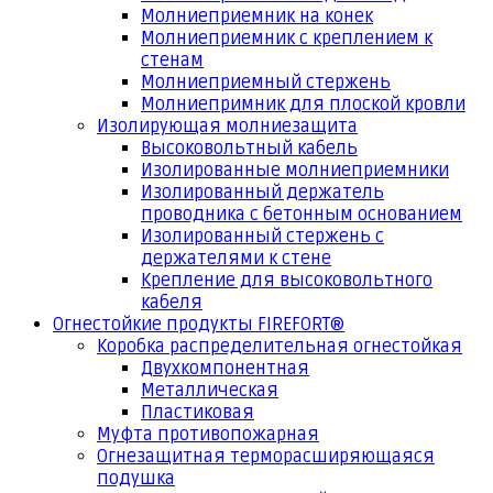
Молниеприемник на конек
Молниеприемник с креплением к
стенам
Молниеприемный стержень
Молниепримник для плоской кровли
Изолирующая молниезащита
Высоковольтный кабель
Изолированные молниеприемники
Изолированный держатель
проводника с бетонным основанием
Изолированный стержень с
держателями к стене
Крепление для высоковольтного
кабеля
Огнестойкие продукты FIREFORT®
Коробка распределительная огнестойкая
Двухкомпонентная
Металлическая
Пластиковая
Муфта противопожарная
Огнезащитная терморасширяющаяся
подушка