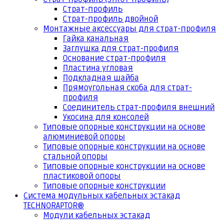
Страт-профиль
Страт-профиль двойной
Монтажные аксессуары для страт-профиля
Гайка канальная
Заглушка для страт-профиля
Основание страт-профиля
Пластина угловая
Подкладная шайба
Прямоугольная скоба для страт-
профиля
Соединитель страт-профиля внешний
Укосина для консолей
Типовые опорные конструкции на основе
алюминиевой опоры
Типовые опорные конструкции на основе
стальной опоры
Типовые опорные конструкции на основе
пластиковой опоры
Типовые опорные конструкции
Система модульных кабельных эстакад
TECHNORAPTOR®
Модули кабельных эстакад