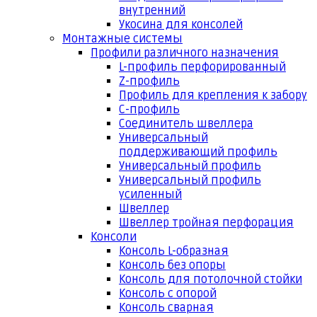
внутренний
Укосина для консолей
Монтажные системы
Профили различного назначения
L-профиль перфорированный
Z-профиль
Профиль для крепления к забору
С-профиль
Соединитель швеллера
Универсальный
поддерживающий профиль
Универсальный профиль
Универсальный профиль
усиленный
Швеллер
Швеллер тройная перфорация
Консоли
Консоль L-образная
Консоль без опоры
Консоль для потолочной стойки
Консоль с опорой
Консоль сварная