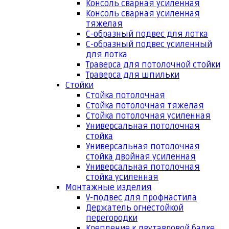
Консоль сварная усиленная
Консоль сварная усиленная
тяжелая
С-образный подвес для лотка
С-образный подвес усиленный
для лотка
Траверса для потолочной стойки
Траверса для шпильки
Стойки
Стойка потолочная
Стойка потолочная тяжелая
Стойка потолочная усиленная
Универсальная потолочная
стойка
Универсальная потолочная
стойка двойная усиленная
Универсальная потолочная
стойка усиленная
Монтажные изделия
V-подвес для профнастила
Держатель огнестойкой
перегородки
Крепление к двутавровой балке