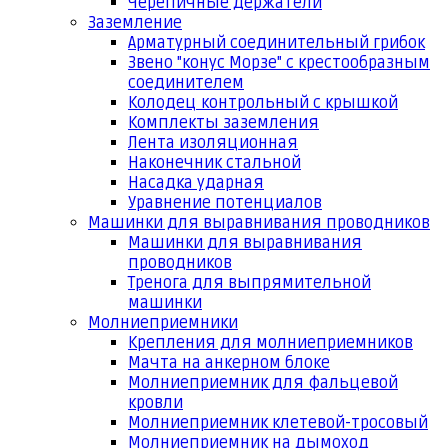
Черепичные держатели
Заземление
Арматурный соединительный грибок
Звено "конус Морзе" с крестообразным
соединителем
Колодец контрольный с крышкой
Комплекты заземления
Лента изоляционная
Наконечник стальной
Насадка ударная
Уравнение потенциалов
Машинки для выравнивания проводников
Машинки для выравнивания
проводников
Тренога для выпрямительной
машинки
Молниеприемники
Крепления для молниеприемников
Мачта на анкерном блоке
Молниеприемник для фальцевой
кровли
Молниеприемник клетевой-тросовый
Молниеприемник на дымоход