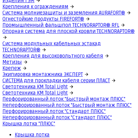
Изделия ГЭМ
Крепления к ограждениям
Система молниезащиты и заземления AURAFORT®
Огнестойкие продукты FIREFORT®
Промышленный фальшпол TECHNORAPTOR® RFL
Опорная система для плоской кровли TECHNORAPTOR®
Система модульных кабельных эстакад
TECHNORAPTOR®
Крепления для высоковольтного кабеля
Метизы
Крепеж
Экипировка монтажника ЭКСПЕРТ
СИСТЕМА для прокладки кабеля серии ПЛАСТ
Светотехника КМ Total Light
Светотехника КМ Total Light
Перфорированный лоток "Быстрый монтаж ПЛЮС"
Неперфорированный лоток "Быстрый монтаж ПЛЮС"
Перфорированный лоток "Стандарт ПЛЮС"
Неперфорированный лоток "Стандарт ПЛЮС"
Крышка лотка "ПЛЮС"
Крышка лотка