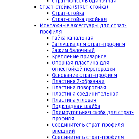
Страт-консоль одиночная
Страт-стойка (STRUT-стойка)
Страт-стойка
Страт-стойка двойная
Монтажные аксессуары для страт-
профиля
Гайка канальная
Заглушка для страт-профиля
Зажим балочный
Крепление приварное
Опорная пластина для
огнестойкой перегородки
Основание страт-профиля
Пластина Z-образная
Пластина поворотная
Пластина соединительная
Пластина угловая
Подкладная шайба
Прямоугольная скоба для страт-
профиля
Соединитель страт-профиля
внешний
Соединитель страт-профиля