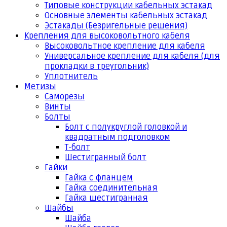
Типовые конструкции кабельных эстакад
Основные элементы кабельных эстакад
Эстакады (Безригельные решения)
Крепления для высоковольтного кабеля
Высоковольтное крепление для кабеля
Универсальное крепление для кабеля (для
прокладки в треугольник)
Уплотнитель
Метизы
Саморезы
Винты
Болты
Болт с полукруглой головкой и
квадратным подголовком
Т-болт
Шестигранный болт
Гайки
Гайка с фланцем
Гайка соединительная
Гайка шестигранная
Шайбы
Шайба