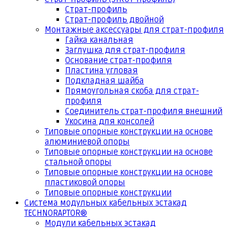
Страт-профиль
Страт-профиль двойной
Монтажные аксессуары для страт-профиля
Гайка канальная
Заглушка для страт-профиля
Основание страт-профиля
Пластина угловая
Подкладная шайба
Прямоугольная скоба для страт-
профиля
Соединитель страт-профиля внешний
Укосина для консолей
Типовые опорные конструкции на основе
алюминиевой опоры
Типовые опорные конструкции на основе
стальной опоры
Типовые опорные конструкции на основе
пластиковой опоры
Типовые опорные конструкции
Система модульных кабельных эстакад
TECHNORAPTOR®
Модули кабельных эстакад