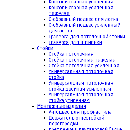
Консоль сварная усиленная
Консоль сварная усиленная
тяжелая
С-образный подвес для лотка
С-образный подвес усиленный
для лотка
Траверса для потолочной стойки
Траверса для шпильки
Стойки
Стойка потолочная
Стойка потолочная тяжелая
Стойка потолочная усиленная
Универсальная потолочная
стойка
Универсальная потолочная
стойка двойная усиленная
Универсальная потолочная
стойка усиленная
Монтажные изделия
V-подвес для профнастила
Держатель огнестойкой
перегородки
Крепление к двутавровой балке