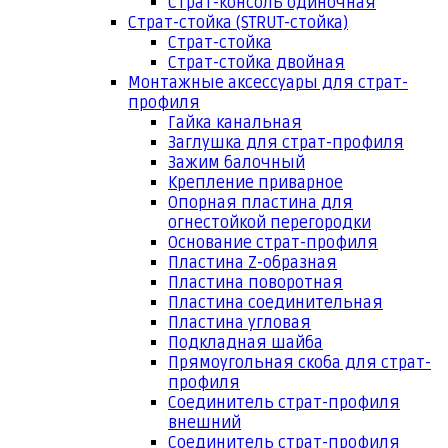
Страт-консоль одиночная
Страт-стойка (STRUT-стойка)
Страт-стойка
Страт-стойка двойная
Монтажные аксессуары для страт-
профиля
Гайка канальная
Заглушка для страт-профиля
Зажим балочный
Крепление приварное
Опорная пластина для
огнестойкой перегородки
Основание страт-профиля
Пластина Z-образная
Пластина поворотная
Пластина соединительная
Пластина угловая
Подкладная шайба
Прямоугольная скоба для страт-
профиля
Соединитель страт-профиля
внешний
Соединитель страт-профиля