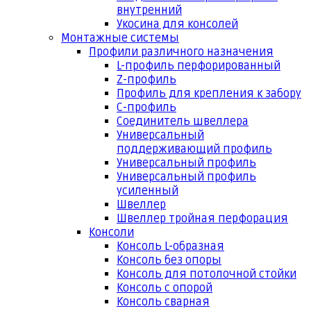
внутренний
Укосина для консолей
Монтажные системы
Профили различного назначения
L-профиль перфорированный
Z-профиль
Профиль для крепления к забору
С-профиль
Соединитель швеллера
Универсальный
поддерживающий профиль
Универсальный профиль
Универсальный профиль
усиленный
Швеллер
Швеллер тройная перфорация
Консоли
Консоль L-образная
Консоль без опоры
Консоль для потолочной стойки
Консоль с опорой
Консоль сварная