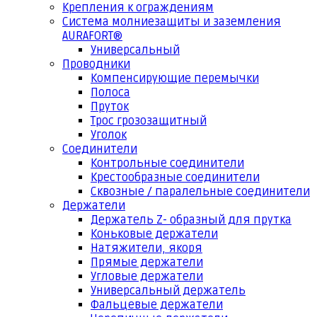
Крепления к ограждениям
Система молниезащиты и заземления
AURAFORT®
Универсальный
Проводники
Компенсирующие перемычки
Полоса
Пруток
Трос грозозащитный
Уголок
Соединители
Контрольные соединители
Крестообразные соединители
Сквозные / паралельные соединители
Держатели
Держатель Z- образный для прутка
Коньковые держатели
Натяжители, якоря
Прямые держатели
Угловые держатели
Универсальный держатель
Фальцевые держатели