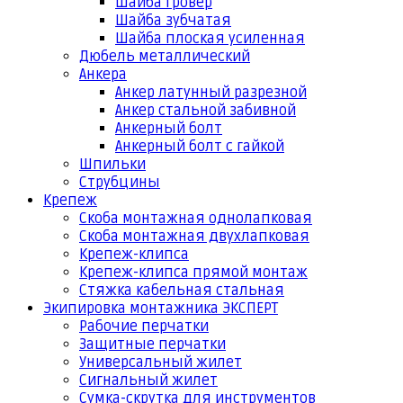
Шайба гровер
Шайба зубчатая
Шайба плоская усиленная
Дюбель металлический
Анкера
Анкер латунный разрезной
Анкер стальной забивной
Анкерный болт
Анкерный болт с гайкой
Шпильки
Струбцины
Крепеж
Скоба монтажная однолапковая
Скоба монтажная двухлапковая
Крепеж-клипса
Крепеж-клипса прямой монтаж
Стяжка кабельная стальная
Экипировка монтажника ЭКСПЕРТ
Рабочие перчатки
Защитные перчатки
Универсальный жилет
Сигнальный жилет
Сумка-скрутка для инструментов