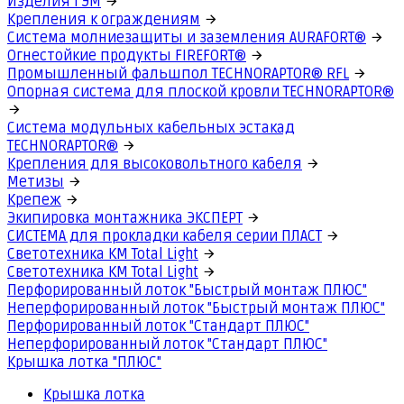
Изделия ГЭМ
Крепления к ограждениям
Система молниезащиты и заземления AURAFORT®
Огнестойкие продукты FIREFORT®
Промышленный фальшпол TECHNORAPTOR® RFL
Опорная система для плоской кровли TECHNORAPTOR®
Система модульных кабельных эстакад
TECHNORAPTOR®
Крепления для высоковольтного кабеля
Метизы
Крепеж
Экипировка монтажника ЭКСПЕРТ
СИСТЕМА для прокладки кабеля серии ПЛАСТ
Светотехника КМ Total Light
Светотехника КМ Total Light
Перфорированный лоток "Быстрый монтаж ПЛЮС"
Неперфорированный лоток "Быстрый монтаж ПЛЮС"
Перфорированный лоток "Стандарт ПЛЮС"
Неперфорированный лоток "Стандарт ПЛЮС"
Крышка лотка "ПЛЮС"
Крышка лотка