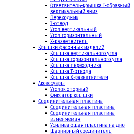
Ответвитель-крышка Т-образный
вертикальный вниз
Переходник
Т-отвод
Угол вертикальный
Угол горизонтальный
Х-разветвитель
Крышки фасонных изделий
Крышка вертикального угла
Крышка горизонтального угла
Крышка переходника
Крышка Т-отвода
Крышка Х-разветвителя
Аксессуары
Уголок опорный
Фиксатор крышки
Соединительная пластина
Соединительная пластина
Соединительная пластина
изменяемая
Усиливающая пластина на дно
Шарнирный соединитель