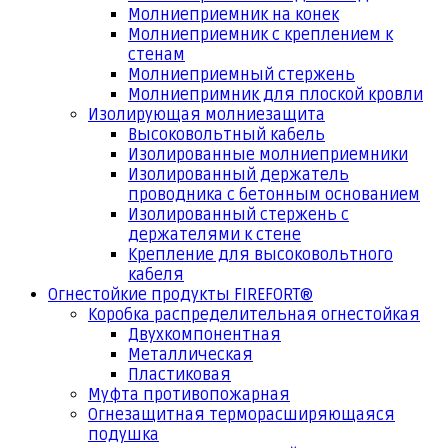
Молниеприемник на конек
Молниеприемник с креплением к
стенам
Молниеприемный стержень
Молниепримник для плоской кровли
Изолирующая молниезащита
Высоковольтный кабель
Изолированные молниеприемники
Изолированный держатель
проводника с бетонным основанием
Изолированный стержень с
держателями к стене
Крепление для высоковольтного
кабеля
Огнестойкие продукты FIREFORT®
Коробка распределительная огнестойкая
Двухкомпонентная
Металлическая
Пластиковая
Муфта противопожарная
Огнезащитная терморасширяющаяся
подушка