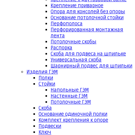
Крепление приварное
Опора для консолей без опоры
Основание потолочной стойки
Перфополоса
Перфорированная монтажная
лента
Потолочные скобы
Распорка
Скоба для подвеса на шпильке
Универсальная скоба
Шарнирный подвес для шпильки
Изделия ГЭМ
Полки
Стойки
Напольные ГЭМ
Настенные ГЭМ
Потолочные ГЭМ
Скоба
Основание одиночной полки
Комплект крепления к опоре
Подвески
Ключ