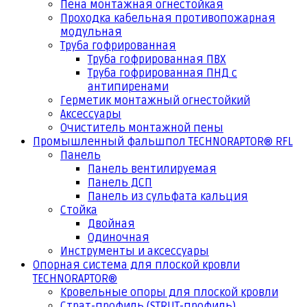
Пена монтажная огнестойкая
Проходка кабельная противопожарная
модульная
Труба гофрированная
Труба гофрированная ПВХ
Труба гофрированная ПНД с
антипиренами
Герметик монтажный огнестойкий
Аксессуары
Очиститель монтажной пены
Промышленный фальшпол TECHNORAPTOR® RFL
Панель
Панель вентилируемая
Панель ДСП
Панель из сульфата кальция
Стойка
Двойная
Одиночная
Инструменты и аксессуары
Опорная система для плоской кровли
TECHNORAPTOR®
Кровельные опоры для плоской кровли
Страт-профиль (STRUT-профиль)