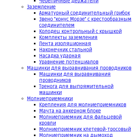
Черепичные держатели
Заземление
Арматурный соединительный грибок
Звено "конус Морзе" с крестообразным
соединителем
Колодец контрольный с крышкой
Комплекты заземления
Лента изоляционная
Наконечник стальной
Насадка ударная
Уравнение потенциалов
Машинки для выравнивания проводников
Машинки для выравнивания
проводников
Тренога для выпрямительной
машинки
Молниеприемники
Крепления для молниеприемников
Мачта на анкерном блоке
Молниеприемник для фальцевой
кровли
Молниеприемник клетевой-тросовый
Молниеприемник на дымоход