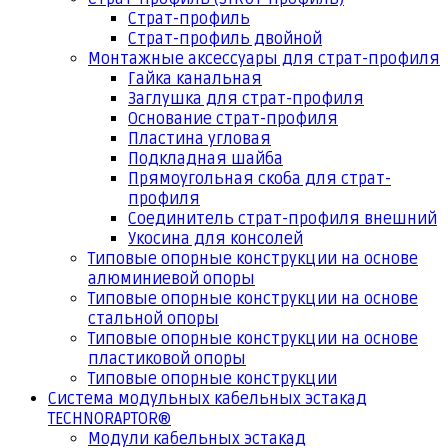
Страт-профиль
Страт-профиль двойной
Монтажные аксессуары для страт-профиля
Гайка канальная
Заглушка для страт-профиля
Основание страт-профиля
Пластина угловая
Подкладная шайба
Прямоугольная скоба для страт-
профиля
Соединитель страт-профиля внешний
Укосина для консолей
Типовые опорные конструкции на основе
алюминиевой опоры
Типовые опорные конструкции на основе
стальной опоры
Типовые опорные конструкции на основе
пластиковой опоры
Типовые опорные конструкции
Система модульных кабельных эстакад
TECHNORAPTOR®
Модули кабельных эстакад