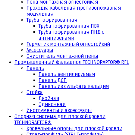
Пена монтажная огнестойкая
Проходка кабельная противопожарная
модульная
Труба гофрированная
Труба гофрированная ПВХ
Труба гофрированная ПНД с
антипиренами
Герметик монтажный огнестойкий
Аксессуары
Очиститель монтажной пены
Промышленный фальшпол TECHNORAPTOR® RFL
Панель
Панель вентилируемая
Панель ДСП
Панель из сульфата кальция
Стойка
Двойная
Одиночная
Инструменты и аксессуары
Опорная система для плоской кровли
TECHNORAPTOR®
Кровельные опоры для плоской кровли
Страт-профиль (STRUT-профиль)