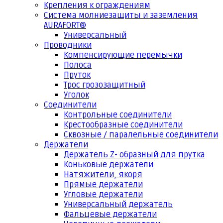
Крепления к ограждениям
Система молниезащиты и заземления
AURAFORT®
Универсальный
Проводники
Компенсирующие перемычки
Полоса
Пруток
Трос грозозащитный
Уголок
Соединители
Контрольные соединители
Крестообразные соединители
Сквозные / паралельные соединители
Держатели
Держатель Z- образный для прутка
Коньковые держатели
Натяжители, якоря
Прямые держатели
Угловые держатели
Универсальный держатель
Фальцевые держатели