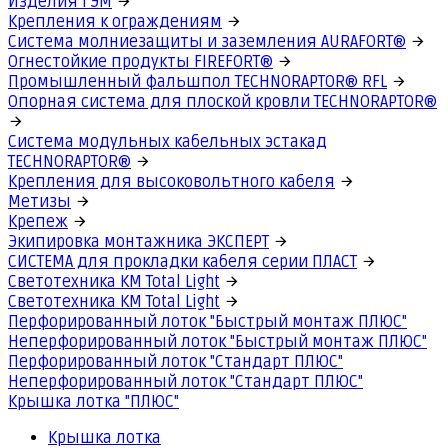
Изделия ГЭМ
Крепления к ограждениям
Система молниезащиты и заземления AURAFORT®
Огнестойкие продукты FIREFORT®
Промышленный фальшпол TECHNORAPTOR® RFL
Опорная система для плоской кровли TECHNORAPTOR®
Система модульных кабельных эстакад
TECHNORAPTOR®
Крепления для высоковольтного кабеля
Метизы
Крепеж
Экипировка монтажника ЭКСПЕРТ
СИСТЕМА для прокладки кабеля серии ПЛАСТ
Светотехника КМ Total Light
Светотехника КМ Total Light
Перфорированный лоток "Быстрый монтаж ПЛЮС"
Неперфорированный лоток "Быстрый монтаж ПЛЮС"
Перфорированный лоток "Стандарт ПЛЮС"
Неперфорированный лоток "Стандарт ПЛЮС"
Крышка лотка "ПЛЮС"
Крышка лотка