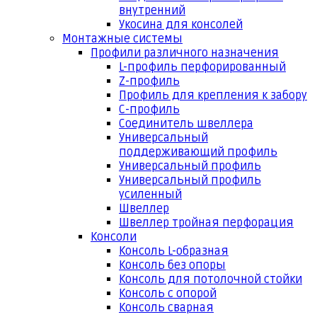
внутренний
Укосина для консолей
Монтажные системы
Профили различного назначения
L-профиль перфорированный
Z-профиль
Профиль для крепления к забору
С-профиль
Соединитель швеллера
Универсальный
поддерживающий профиль
Универсальный профиль
Универсальный профиль
усиленный
Швеллер
Швеллер тройная перфорация
Консоли
Консоль L-образная
Консоль без опоры
Консоль для потолочной стойки
Консоль с опорой
Консоль сварная