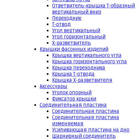
Ответвитель-крышка Т-образный
вертикальный вниз
Переходник
Т-отвод
Угол вертикальный
Угол горизонтальный
Х-разветвитель
Крышки фасонных изделий
Крышка вертикального угла
Крышка горизонтального угла
Крышка переходника
Крышка Т-отвода
Крышка Х-разветвителя
Аксессуары
Уголок опорный
Фиксатор крышки
Соединительная пластина
Соединительная пластина
Соединительная пластина
изменяемая
Усиливающая пластина на дно
Шарнирный соединитель