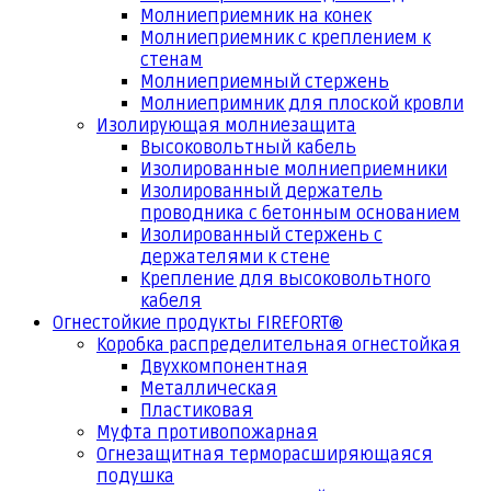
Молниеприемник на конек
Молниеприемник с креплением к
стенам
Молниеприемный стержень
Молниепримник для плоской кровли
Изолирующая молниезащита
Высоковольтный кабель
Изолированные молниеприемники
Изолированный держатель
проводника с бетонным основанием
Изолированный стержень с
держателями к стене
Крепление для высоковольтного
кабеля
Огнестойкие продукты FIREFORT®
Коробка распределительная огнестойкая
Двухкомпонентная
Металлическая
Пластиковая
Муфта противопожарная
Огнезащитная терморасширяющаяся
подушка