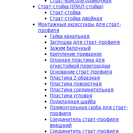
Страт-консоль одиночная
Страт-стойка (STRUT-стойка)
Страт-стойка
Страт-стойка двойная
Монтажные аксессуары для страт-
профиля
Гайка канальная
Заглушка для страт-профиля
Зажим балочный
Крепление приварное
Опорная пластина для
огнестойкой перегородки
Основание страт-профиля
Пластина Z-образная
Пластина поворотная
Пластина соединительная
Пластина угловая
Подкладная шайба
Прямоугольная скоба для страт-
профиля
Соединитель страт-профиля
внешний
Соединитель страт-профиля