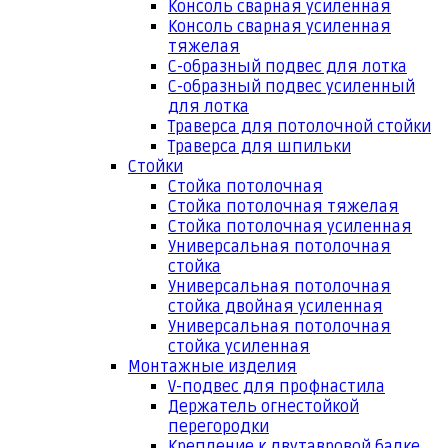
Консоль сварная усиленная
Консоль сварная усиленная
тяжелая
С-образный подвес для лотка
С-образный подвес усиленный
для лотка
Траверса для потолочной стойки
Траверса для шпильки
Стойки
Стойка потолочная
Стойка потолочная тяжелая
Стойка потолочная усиленная
Универсальная потолочная
стойка
Универсальная потолочная
стойка двойная усиленная
Универсальная потолочная
стойка усиленная
Монтажные изделия
V-подвес для профнастила
Держатель огнестойкой
перегородки
Крепление к двутавровой балке