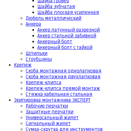
Шайба гровер
Шайба зубчатая
Шайба плоская усиленная
Дюбель металлический
Анкера
Анкер латунный разрезной
Анкер стальной забивной
Анкерный болт
Анкерный болт с гайкой
Шпильки
Струбцины
Крепеж
Скоба монтажная однолапковая
Скоба монтажная двухлапковая
Крепеж-клипса
Крепеж-клипса прямой монтаж
Стяжка кабельная стальная
Экипировка монтажника ЭКСПЕРТ
Рабочие перчатки
Защитные перчатки
Универсальный жилет
Сигнальный жилет
Сумка-скрутка для инструментов