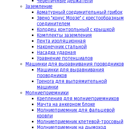
Черепичные держатели
Заземление
Арматурный соединительный грибок
Звено "конус Морзе" с крестообразным
соединителем
Колодец контрольный с крышкой
Комплекты заземления
Лента изоляционная
Наконечник стальной
Насадка ударная
Уравнение потенциалов
Машинки для выравнивания проводников
Машинки для выравнивания
проводников
Тренога для выпрямительной
машинки
Молниеприемники
Крепления для молниеприемников
Мачта на анкерном блоке
Молниеприемник для фальцевой
кровли
Молниеприемник клетевой-тросовый
Молниеприемник на дымоход