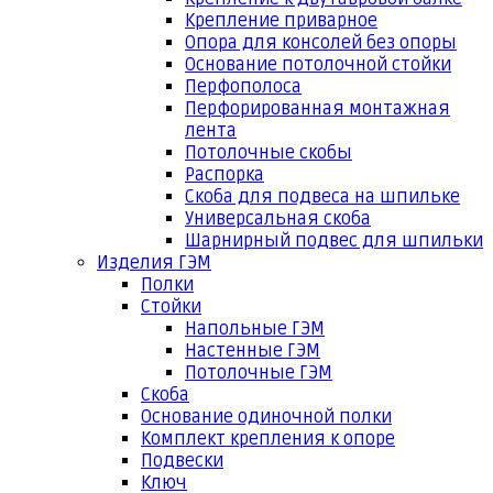
Крепление приварное
Опора для консолей без опоры
Основание потолочной стойки
Перфополоса
Перфорированная монтажная
лента
Потолочные скобы
Распорка
Скоба для подвеса на шпильке
Универсальная скоба
Шарнирный подвес для шпильки
Изделия ГЭМ
Полки
Стойки
Напольные ГЭМ
Настенные ГЭМ
Потолочные ГЭМ
Скоба
Основание одиночной полки
Комплект крепления к опоре
Подвески
Ключ