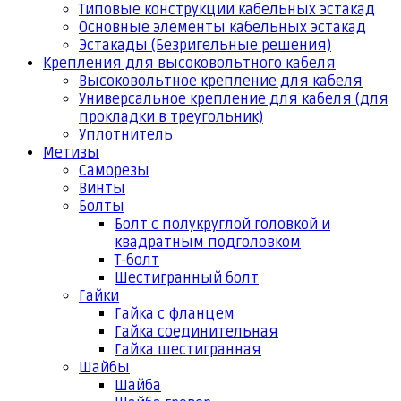
Типовые конструкции кабельных эстакад
Основные элементы кабельных эстакад
Эстакады (Безригельные решения)
Крепления для высоковольтного кабеля
Высоковольтное крепление для кабеля
Универсальное крепление для кабеля (для
прокладки в треугольник)
Уплотнитель
Метизы
Саморезы
Винты
Болты
Болт с полукруглой головкой и
квадратным подголовком
Т-болт
Шестигранный болт
Гайки
Гайка с фланцем
Гайка соединительная
Гайка шестигранная
Шайбы
Шайба