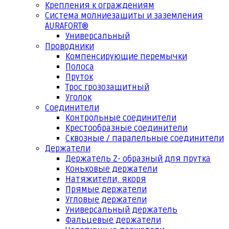
Крепления к ограждениям
Система молниезащиты и заземления
AURAFORT®
Универсальный
Проводники
Компенсирующие перемычки
Полоса
Пруток
Трос грозозащитный
Уголок
Соединители
Контрольные соединители
Крестообразные соединители
Сквозные / паралельные соединители
Держатели
Держатель Z- образный для прутка
Коньковые держатели
Натяжители, якоря
Прямые держатели
Угловые держатели
Универсальный держатель
Фальцевые держатели