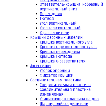
Ответвитель-крышка Т-образный
вертикальный вниз
Переходник
Т-отвод
Угол вертикальный
Угол горизонтальный
Х-разветвитель
Крышки фасонных изделий
Крышка вертикального угла
Крышка горизонтального угла
Крышка переходника
Крышка Т-отвода
Крышка Х-разветвителя
Аксессуары
Уголок опорный
Фиксатор крышки
Соединительная пластина
Соединительная пластина
Соединительная пластина
изменяемая
Усиливающая пластина на дно
Шарнирный соединитель