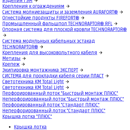
Изделия ГЭМ
Крепления к ограждениям
Система молниезащиты и заземления AURAFORT®
Огнестойкие продукты FIREFORT®
Промышленный фальшпол TECHNORAPTOR® RFL
Опорная система для плоской кровли TECHNORAPTOR®
Система модульных кабельных эстакад
TECHNORAPTOR®
Крепления для высоковольтного кабеля
Метизы
Крепеж
Экипировка монтажника ЭКСПЕРТ
СИСТЕМА для прокладки кабеля серии ПЛАСТ
Светотехника КМ Total Light
Светотехника КМ Total Light
Перфорированный лоток "Быстрый монтаж ПЛЮС"
Неперфорированный лоток "Быстрый монтаж ПЛЮС"
Перфорированный лоток "Стандарт ПЛЮС"
Неперфорированный лоток "Стандарт ПЛЮС"
Крышка лотка "ПЛЮС"
Крышка лотка