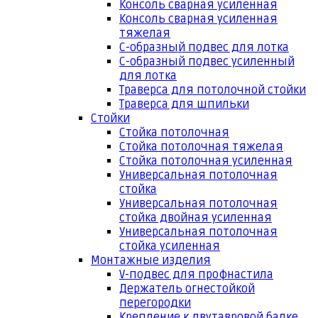
Консоль сварная усиленная
Консоль сварная усиленная
тяжелая
С-образный подвес для лотка
С-образный подвес усиленный
для лотка
Траверса для потолочной стойки
Траверса для шпильки
Стойки
Стойка потолочная
Стойка потолочная тяжелая
Стойка потолочная усиленная
Универсальная потолочная
стойка
Универсальная потолочная
стойка двойная усиленная
Универсальная потолочная
стойка усиленная
Монтажные изделия
V-подвес для профнастила
Держатель огнестойкой
перегородки
Крепление к двутавровой балке