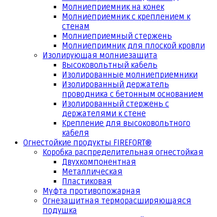
Молниеприемник на конек
Молниеприемник с креплением к
стенам
Молниеприемный стержень
Молниепримник для плоской кровли
Изолирующая молниезащита
Высоковольтный кабель
Изолированные молниеприемники
Изолированный держатель
проводника с бетонным основанием
Изолированный стержень с
держателями к стене
Крепление для высоковольтного
кабеля
Огнестойкие продукты FIREFORT®
Коробка распределительная огнестойкая
Двухкомпонентная
Металлическая
Пластиковая
Муфта противопожарная
Огнезащитная терморасширяющаяся
подушка