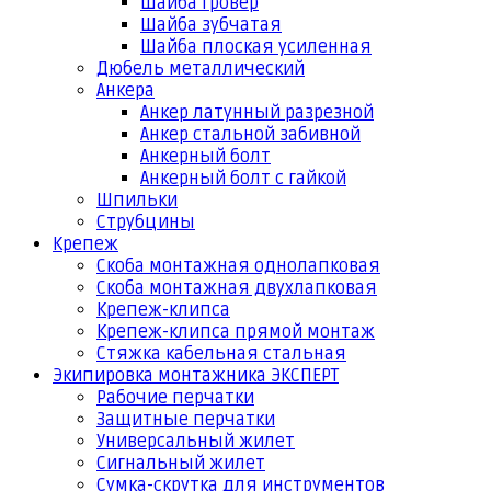
Шайба гровер
Шайба зубчатая
Шайба плоская усиленная
Дюбель металлический
Анкера
Анкер латунный разрезной
Анкер стальной забивной
Анкерный болт
Анкерный болт с гайкой
Шпильки
Струбцины
Крепеж
Скоба монтажная однолапковая
Скоба монтажная двухлапковая
Крепеж-клипса
Крепеж-клипса прямой монтаж
Стяжка кабельная стальная
Экипировка монтажника ЭКСПЕРТ
Рабочие перчатки
Защитные перчатки
Универсальный жилет
Сигнальный жилет
Сумка-скрутка для инструментов