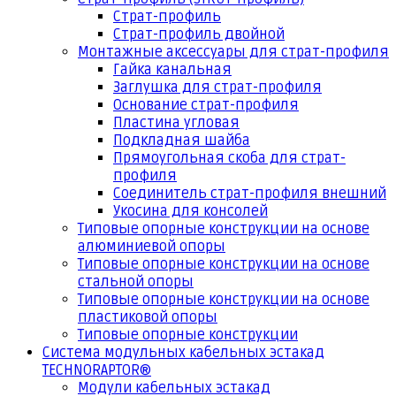
Страт-профиль
Страт-профиль двойной
Монтажные аксессуары для страт-профиля
Гайка канальная
Заглушка для страт-профиля
Основание страт-профиля
Пластина угловая
Подкладная шайба
Прямоугольная скоба для страт-
профиля
Соединитель страт-профиля внешний
Укосина для консолей
Типовые опорные конструкции на основе
алюминиевой опоры
Типовые опорные конструкции на основе
стальной опоры
Типовые опорные конструкции на основе
пластиковой опоры
Типовые опорные конструкции
Система модульных кабельных эстакад
TECHNORAPTOR®
Модули кабельных эстакад