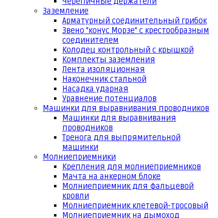
Черепичные держатели
Заземление
Арматурный соединительный грибок
Звено "конус Морзе" с крестообразным
соединителем
Колодец контрольный с крышкой
Комплекты заземления
Лента изоляционная
Наконечник стальной
Насадка ударная
Уравнение потенциалов
Машинки для выравнивания проводников
Машинки для выравнивания
проводников
Тренога для выпрямительной
машинки
Молниеприемники
Крепления для молниеприемников
Мачта на анкерном блоке
Молниеприемник для фальцевой
кровли
Молниеприемник клетевой-тросовый
Молниеприемник на дымоход