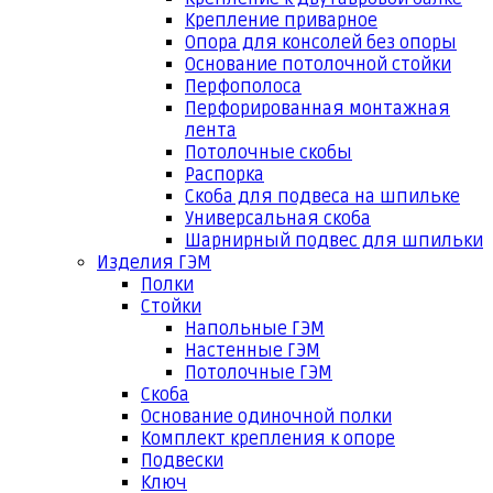
Крепление приварное
Опора для консолей без опоры
Основание потолочной стойки
Перфополоса
Перфорированная монтажная
лента
Потолочные скобы
Распорка
Скоба для подвеса на шпильке
Универсальная скоба
Шарнирный подвес для шпильки
Изделия ГЭМ
Полки
Стойки
Напольные ГЭМ
Настенные ГЭМ
Потолочные ГЭМ
Скоба
Основание одиночной полки
Комплект крепления к опоре
Подвески
Ключ