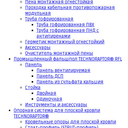
Пена монтажная огнестойкая
Проходка кабельная противопожарная
модульная
Труба гофрированная
Труба гофрированная ПВХ
Труба гофрированная ПНД с
антипиренами
Герметик монтажный огнестойкий
Аксессуары
Очиститель монтажной пены
Промышленный фальшпол TECHNORAPTOR® RFL
Панель
Панель вентилируемая
Панель ДСП
Панель из сульфата кальция
Стойка
Двойная
Одиночная
Инструменты и аксессуары
Опорная система для плоской кровли
TECHNORAPTOR®
Кровельные опоры для плоской кровли
Страт-профиль (STRUT-профиль)