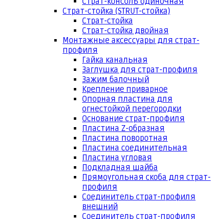
Страт-консоль одиночная
Страт-стойка (STRUT-стойка)
Страт-стойка
Страт-стойка двойная
Монтажные аксессуары для страт-
профиля
Гайка канальная
Заглушка для страт-профиля
Зажим балочный
Крепление приварное
Опорная пластина для
огнестойкой перегородки
Основание страт-профиля
Пластина Z-образная
Пластина поворотная
Пластина соединительная
Пластина угловая
Подкладная шайба
Прямоугольная скоба для страт-
профиля
Соединитель страт-профиля
внешний
Соединитель страт-профиля