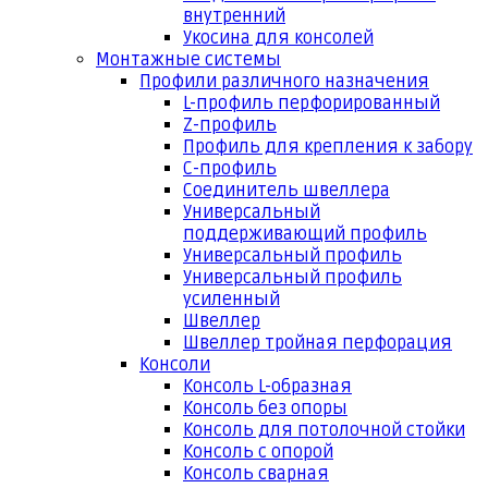
внутренний
Укосина для консолей
Монтажные системы
Профили различного назначения
L-профиль перфорированный
Z-профиль
Профиль для крепления к забору
С-профиль
Соединитель швеллера
Универсальный
поддерживающий профиль
Универсальный профиль
Универсальный профиль
усиленный
Швеллер
Швеллер тройная перфорация
Консоли
Консоль L-образная
Консоль без опоры
Консоль для потолочной стойки
Консоль с опорой
Консоль сварная