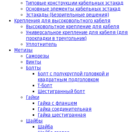
Типовые конструкции кабельных эстакад
Основные элементы кабельных эстакад
Эстакады (Безригельные решения)
Крепления для высоковольтного кабеля
Высоковольтное крепление для кабеля
Универсальное крепление для кабеля (для
прокладки в треугольник)
Уплотнитель
Метизы
Саморезы
Винты
Болты
Болт с полукруглой головкой и
квадратным подголовком
Т-болт
Шестигранный болт
Гайки
Гайка с фланцем
Гайка соединительная
Гайка шестигранная
Шайбы
Шайба