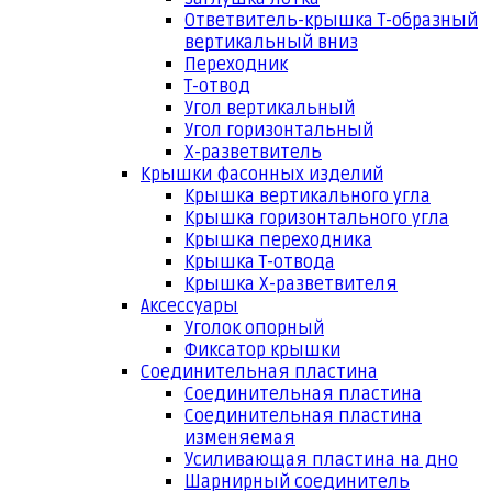
Ответвитель-крышка Т-образный
вертикальный вниз
Переходник
Т-отвод
Угол вертикальный
Угол горизонтальный
Х-разветвитель
Крышки фасонных изделий
Крышка вертикального угла
Крышка горизонтального угла
Крышка переходника
Крышка Т-отвода
Крышка Х-разветвителя
Аксессуары
Уголок опорный
Фиксатор крышки
Соединительная пластина
Соединительная пластина
Соединительная пластина
изменяемая
Усиливающая пластина на дно
Шарнирный соединитель