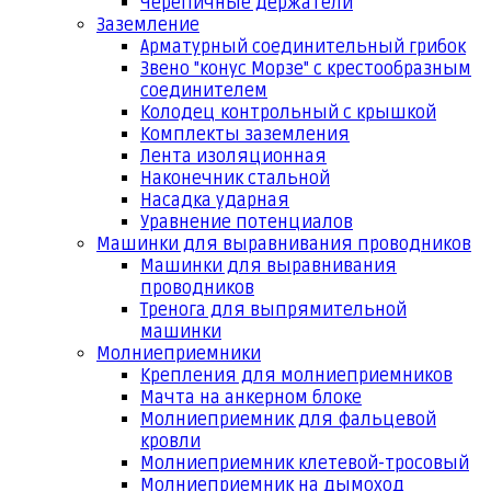
Черепичные держатели
Заземление
Арматурный соединительный грибок
Звено "конус Морзе" с крестообразным
соединителем
Колодец контрольный с крышкой
Комплекты заземления
Лента изоляционная
Наконечник стальной
Насадка ударная
Уравнение потенциалов
Машинки для выравнивания проводников
Машинки для выравнивания
проводников
Тренога для выпрямительной
машинки
Молниеприемники
Крепления для молниеприемников
Мачта на анкерном блоке
Молниеприемник для фальцевой
кровли
Молниеприемник клетевой-тросовый
Молниеприемник на дымоход