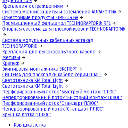
Изделия ГЭМ
Крепления к ограждениям
Система молниезащиты и заземления AURAFORT®
Огнестойкие продукты FIREFORT®
Промышленный фальшпол TECHNORAPTOR® RFL
Опорная система для плоской кровли TECHNORAPTOR®
Система модульных кабельных эстакад
TECHNORAPTOR®
Крепления для высоковольтного кабеля
Метизы
Крепеж
Экипировка монтажника ЭКСПЕРТ
СИСТЕМА для прокладки кабеля серии ПЛАСТ
Светотехника КМ Total Light
Светотехника КМ Total Light
Перфорированный лоток "Быстрый монтаж ПЛЮС"
Неперфорированный лоток "Быстрый монтаж ПЛЮС"
Перфорированный лоток "Стандарт ПЛЮС"
Неперфорированный лоток "Стандарт ПЛЮС"
Крышка лотка "ПЛЮС"
Крышка лотка