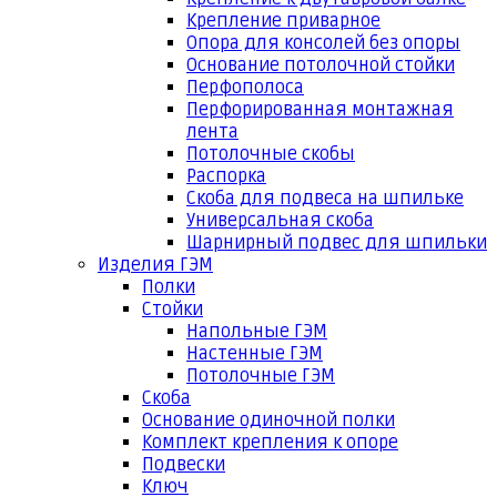
Крепление приварное
Опора для консолей без опоры
Основание потолочной стойки
Перфополоса
Перфорированная монтажная
лента
Потолочные скобы
Распорка
Скоба для подвеса на шпильке
Универсальная скоба
Шарнирный подвес для шпильки
Изделия ГЭМ
Полки
Стойки
Напольные ГЭМ
Настенные ГЭМ
Потолочные ГЭМ
Скоба
Основание одиночной полки
Комплект крепления к опоре
Подвески
Ключ