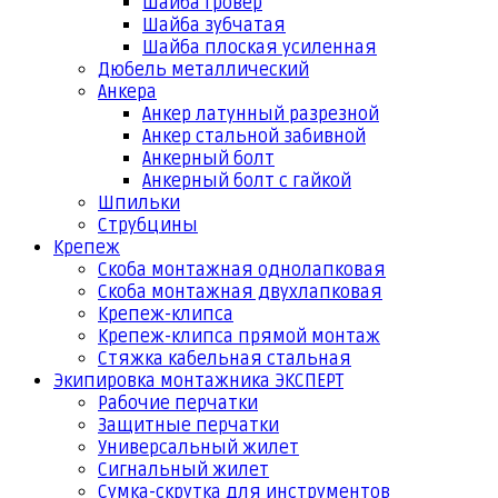
Шайба гровер
Шайба зубчатая
Шайба плоская усиленная
Дюбель металлический
Анкера
Анкер латунный разрезной
Анкер стальной забивной
Анкерный болт
Анкерный болт с гайкой
Шпильки
Струбцины
Крепеж
Скоба монтажная однолапковая
Скоба монтажная двухлапковая
Крепеж-клипса
Крепеж-клипса прямой монтаж
Стяжка кабельная стальная
Экипировка монтажника ЭКСПЕРТ
Рабочие перчатки
Защитные перчатки
Универсальный жилет
Сигнальный жилет
Сумка-скрутка для инструментов