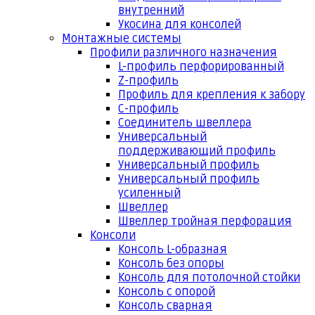
внутренний
Укосина для консолей
Монтажные системы
Профили различного назначения
L-профиль перфорированный
Z-профиль
Профиль для крепления к забору
С-профиль
Соединитель швеллера
Универсальный
поддерживающий профиль
Универсальный профиль
Универсальный профиль
усиленный
Швеллер
Швеллер тройная перфорация
Консоли
Консоль L-образная
Консоль без опоры
Консоль для потолочной стойки
Консоль с опорой
Консоль сварная