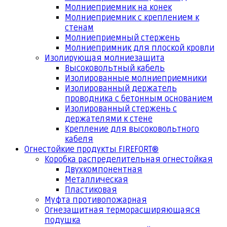
Молниеприемник на конек
Молниеприемник с креплением к
стенам
Молниеприемный стержень
Молниепримник для плоской кровли
Изолирующая молниезащита
Высоковольтный кабель
Изолированные молниеприемники
Изолированный держатель
проводника с бетонным основанием
Изолированный стержень с
держателями к стене
Крепление для высоковольтного
кабеля
Огнестойкие продукты FIREFORT®
Коробка распределительная огнестойкая
Двухкомпонентная
Металлическая
Пластиковая
Муфта противопожарная
Огнезащитная терморасширяющаяся
подушка