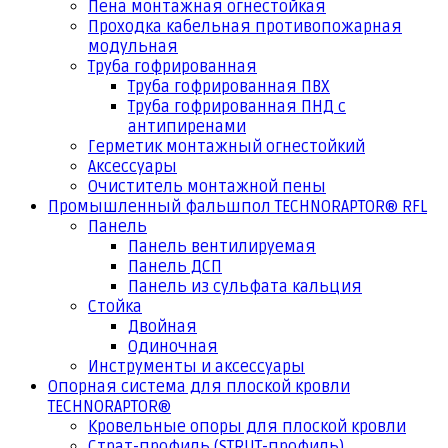
Пена монтажная огнестойкая
Проходка кабельная противопожарная
модульная
Труба гофрированная
Труба гофрированная ПВХ
Труба гофрированная ПНД с
антипиренами
Герметик монтажный огнестойкий
Аксессуары
Очиститель монтажной пены
Промышленный фальшпол TECHNORAPTOR® RFL
Панель
Панель вентилируемая
Панель ДСП
Панель из сульфата кальция
Стойка
Двойная
Одиночная
Инструменты и аксессуары
Опорная система для плоской кровли
TECHNORAPTOR®
Кровельные опоры для плоской кровли
Страт-профиль (STRUT-профиль)