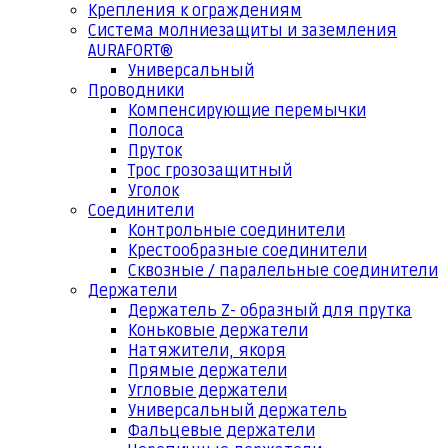
Крепления к ограждениям
Система молниезащиты и заземления
AURAFORT®
Универсальный
Проводники
Компенсирующие перемычки
Полоса
Пруток
Трос грозозащитный
Уголок
Соединители
Контрольные соединители
Крестообразные соединители
Сквозные / паралельные соединители
Держатели
Держатель Z- образный для прутка
Коньковые держатели
Натяжители, якоря
Прямые держатели
Угловые держатели
Универсальный держатель
Фальцевые держатели