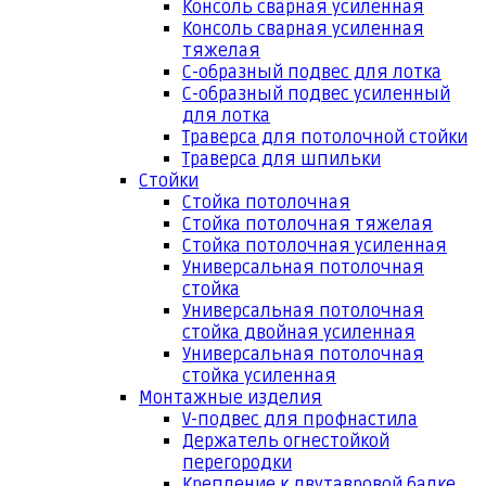
Консоль сварная усиленная
Консоль сварная усиленная
тяжелая
С-образный подвес для лотка
С-образный подвес усиленный
для лотка
Траверса для потолочной стойки
Траверса для шпильки
Стойки
Стойка потолочная
Стойка потолочная тяжелая
Стойка потолочная усиленная
Универсальная потолочная
стойка
Универсальная потолочная
стойка двойная усиленная
Универсальная потолочная
стойка усиленная
Монтажные изделия
V-подвес для профнастила
Держатель огнестойкой
перегородки
Крепление к двутавровой балке