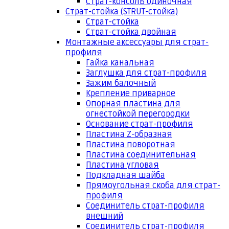
Страт-консоль одиночная
Страт-стойка (STRUT-стойка)
Страт-стойка
Страт-стойка двойная
Монтажные аксессуары для страт-
профиля
Гайка канальная
Заглушка для страт-профиля
Зажим балочный
Крепление приварное
Опорная пластина для
огнестойкой перегородки
Основание страт-профиля
Пластина Z-образная
Пластина поворотная
Пластина соединительная
Пластина угловая
Подкладная шайба
Прямоугольная скоба для страт-
профиля
Соединитель страт-профиля
внешний
Соединитель страт-профиля