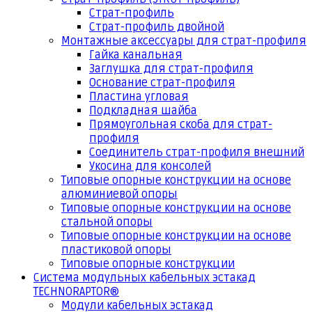
Страт-профиль
Страт-профиль двойной
Монтажные аксессуары для страт-профиля
Гайка канальная
Заглушка для страт-профиля
Основание страт-профиля
Пластина угловая
Подкладная шайба
Прямоугольная скоба для страт-
профиля
Соединитель страт-профиля внешний
Укосина для консолей
Типовые опорные конструкции на основе
алюминиевой опоры
Типовые опорные конструкции на основе
стальной опоры
Типовые опорные конструкции на основе
пластиковой опоры
Типовые опорные конструкции
Система модульных кабельных эстакад
TECHNORAPTOR®
Модули кабельных эстакад