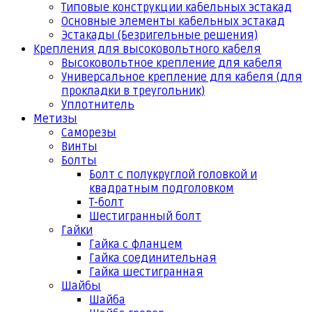
Типовые конструкции кабельных эстакад
Основные элементы кабельных эстакад
Эстакады (Безригельные решения)
Крепления для высоковольтного кабеля
Высоковольтное крепление для кабеля
Универсальное крепление для кабеля (для
прокладки в треугольник)
Уплотнитель
Метизы
Саморезы
Винты
Болты
Болт с полукруглой головкой и
квадратным подголовком
Т-болт
Шестигранный болт
Гайки
Гайка с фланцем
Гайка соединительная
Гайка шестигранная
Шайбы
Шайба