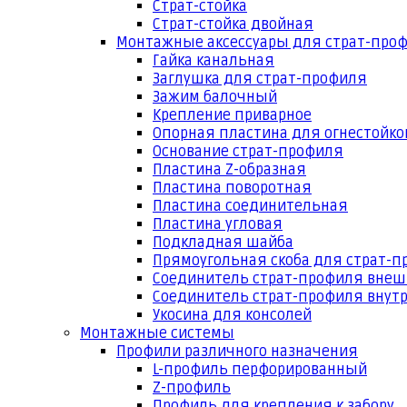
Страт-стойка
Страт-стойка двойная
Монтажные аксессуары для страт-про
Гайка канальная
Заглушка для страт-профиля
Зажим балочный
Крепление приварное
Опорная пластина для огнестойко
Основание страт-профиля
Пластина Z-образная
Пластина поворотная
Пластина соединительная
Пластина угловая
Подкладная шайба
Прямоугольная скоба для страт-
Соединитель страт-профиля вне
Соединитель страт-профиля внут
Укосина для консолей
Монтажные системы
Профили различного назначения
L-профиль перфорированный
Z-профиль
Профиль для крепления к забору