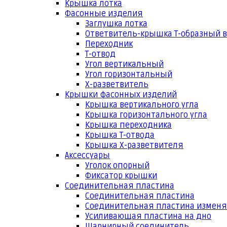
Крышка лотка
Фасонные изделия
Заглушка лотка
Ответвитель-крышка Т-образный 
Переходник
Т-отвод
Угол вертикальный
Угол горизонтальный
Х-разветвитель
Крышки фасонных изделий
Крышка вертикального угла
Крышка горизонтального угла
Крышка переходника
Крышка Т-отвода
Крышка Х-разветвителя
Аксессуары
Уголок опорный
Фиксатор крышки
Соединительная пластина
Соединительная пластина
Соединительная пластина измен
Усиливающая пластина на дно
Шарнирный соединитель