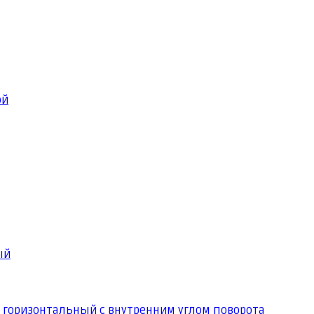
ой
ый
 горизонтальный с внутренним углом поворота