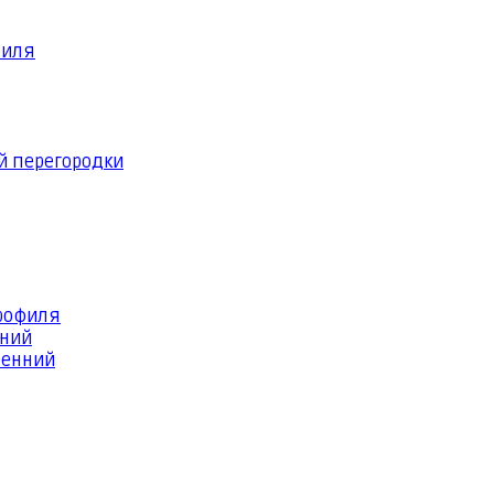
филя
й перегородки
профиля
шний
ренний