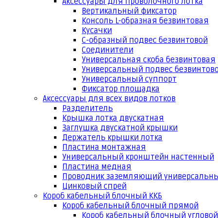
Аксессуары для проволочного лотка
Вертикальный фиксатор
Консоль L-образная безвинтовая
Кусачки
С-образный подвес безвинтовой
Соединители
Универсальная скоба безвинтовая
Универсальный подвес безвинтов
Универсальный суппорт
Фиксатор площадка
Аксессуары для всех видов лотков
Разделитель
Крышка лотка двускатная
Заглушка двускатной крышки
Держатель крышки лотка
Пластина монтажная
Универсальный кронштейн настенный
Пластина медная
Проводник заземляющий универсальн
Цинковый спрей
Короб кабельный блочный ККБ
Короб кабельный блочный прямой
Короб кабельный блочный угловой