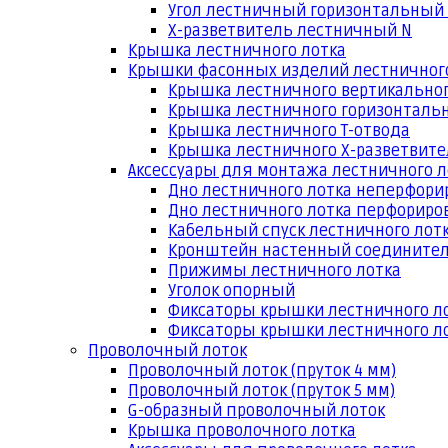
Угол лестничный горизонтальный
Х-разветвитель лестничный N
Крышка лестничного лотка
Крышки фасонных изделий лестничног
Крышка лестничного вертикальног
Крышка лестничного горизонтальн
Крышка лестничного Т-отвода
Крышка лестничного Х-разветвит
Аксессуары для монтажа лестничного л
Дно лестничного лотка неперфори
Дно лестничного лотка перфориро
Кабельный спуск лестничного лот
Кронштейн настенный соедините
Прижимы лестничного лотка
Уголок опорный
Фиксаторы крышки лестничного л
Фиксаторы крышки лестничного ло
Проволочный лоток
Проволочный лоток (пруток 4 мм)
Проволочный лоток (пруток 5 мм)
G-образный проволочный лоток
Крышка проволочного лотка