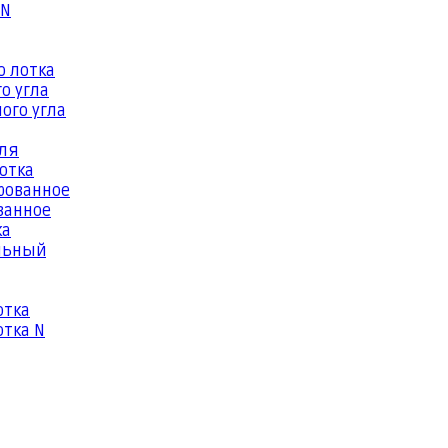
 N
о лотка
о угла
ого угла
еля
отка
рованное
ванное
ка
льный
отка
тка N