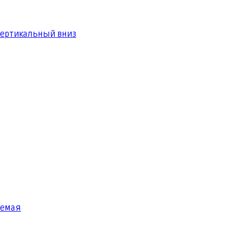
вертикальный вниз
яемая