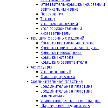
Ответвитель-крышка Т-образный
вертикальный вниз
Переходник
Т-отвод
Угол вертикальный
Угол горизонтальный
Х-разветвитель
Крышки фасонных изделий
Крышка вертикального угла
Крышка горизонтального угла
Крышка переходника
Крышка Т-отвода
Крышка Х-разветвителя
Аксессуары
Уголок опорный
Фиксатор крышки
Соединительная пластина
Соединительная пластина
Соединительная пластина
изменяемая
Усиливающая пластина на дно
Шарнирный соединитель