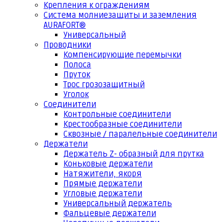
Крепления к ограждениям
Система молниезащиты и заземления
AURAFORT®
Универсальный
Проводники
Компенсирующие перемычки
Полоса
Пруток
Трос грозозащитный
Уголок
Соединители
Контрольные соединители
Крестообразные соединители
Сквозные / паралельные соединители
Держатели
Держатель Z- образный для прутка
Коньковые держатели
Натяжители, якоря
Прямые держатели
Угловые держатели
Универсальный держатель
Фальцевые держатели