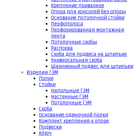
Крепление приварное
Опора для консолей без опоры
Основание потолочной стойки
Перфополоса
Перфорированная монтажная
лента
Потолочные скобы
Распорка
Скоба для подвеса на шпильке
Универсальная скоба
Шарнирный подвес для шпильки
Изделия ГЭМ
Полки
Стойки
Напольные ГЭМ
Настенные ГЭМ
Потолочные ГЭМ
Скоба
Основание одиночной полки
Комплект крепления к опоре
Подвески
Ключ