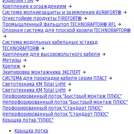
Изделия ГЭМ
Крепления к ограждениям
Система молниезащиты и заземления AURAFORT®
Огнестойкие продукты FIREFORT®
Промышленный фальшпол TECHNORAPTOR® RFL
Опорная система для плоской кровли TECHNORAPTOR®
Система модульных кабельных эстакад
TECHNORAPTOR®
Крепления для высоковольтного кабеля
Метизы
Крепеж
Экипировка монтажника ЭКСПЕРТ
СИСТЕМА для прокладки кабеля серии ПЛАСТ
Светотехника КМ Total Light
Светотехника КМ Total Light
Перфорированный лоток "Быстрый монтаж ПЛЮС"
Неперфорированный лоток "Быстрый монтаж ПЛЮС"
Перфорированный лоток "Стандарт ПЛЮС"
Неперфорированный лоток "Стандарт ПЛЮС"
Крышка лотка "ПЛЮС"
Крышка лотка