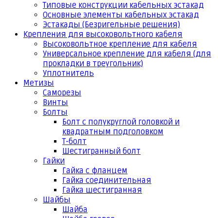
Типовые конструкции кабельных эстакад
Основные элементы кабельных эстакад
Эстакады (Безригельные решения)
Крепления для высоковольтного кабеля
Высоковольтное крепление для кабеля
Универсальное крепление для кабеля (для
прокладки в треугольник)
Уплотнитель
Метизы
Саморезы
Винты
Болты
Болт с полукруглой головкой и
квадратным подголовком
Т-болт
Шестигранный болт
Гайки
Гайка с фланцем
Гайка соединительная
Гайка шестигранная
Шайбы
Шайба