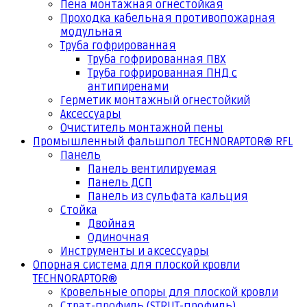
Пена монтажная огнестойкая
Проходка кабельная противопожарная
модульная
Труба гофрированная
Труба гофрированная ПВХ
Труба гофрированная ПНД с
антипиренами
Герметик монтажный огнестойкий
Аксессуары
Очиститель монтажной пены
Промышленный фальшпол TECHNORAPTOR® RFL
Панель
Панель вентилируемая
Панель ДСП
Панель из сульфата кальция
Стойка
Двойная
Одиночная
Инструменты и аксессуары
Опорная система для плоской кровли
TECHNORAPTOR®
Кровельные опоры для плоской кровли
Страт-профиль (STRUT-профиль)