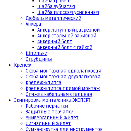
Шайба гровер
Шайба зубчатая
Шайба плоская усиленная
Дюбель металлический
Анкера
Анкер латунный разрезной
Анкер стальной забивной
Анкерный болт
Анкерный болт с гайкой
Шпильки
Струбцины
Крепеж
Скоба монтажная однолапковая
Скоба монтажная двухлапковая
Крепеж-клипса
Крепеж-клипса прямой монтаж
Стяжка кабельная стальная
Экипировка монтажника ЭКСПЕРТ
Рабочие перчатки
Защитные перчатки
Универсальный жилет
Сигнальный жилет
Сумка-скрутка для инструментов