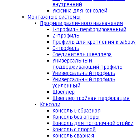
внутренний
Укосина для консолей
Монтажные системы
Профили различного назначения
L-профиль перфорированный
Z-профиль
Профиль для крепления к забору
С-профиль
Соединитель швеллера
Универсальный
поддерживающий профиль
Универсальный профиль
Универсальный профиль
усиленный
Швеллер
Швеллер тройная перфорация
Консоли
Консоль L-образная
Консоль без опоры
Консоль для потолочной стойки
Консоль с опорой
Консоль сварная