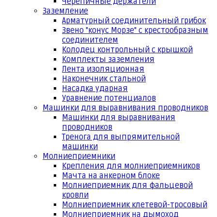
Черепичные держатели
Заземление
Арматурный соединительный грибок
Звено "конус Морзе" с крестообразным
соединителем
Колодец контрольный с крышкой
Комплекты заземления
Лента изоляционная
Наконечник стальной
Насадка ударная
Уравнение потенциалов
Машинки для выравнивания проводников
Машинки для выравнивания
проводников
Тренога для выпрямительной
машинки
Молниеприемники
Крепления для молниеприемников
Мачта на анкерном блоке
Молниеприемник для фальцевой
кровли
Молниеприемник клетевой-тросовый
Молниеприемник на дымоход