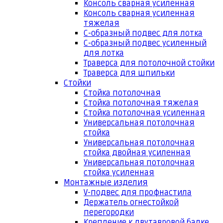
Консоль сварная усиленная
Консоль сварная усиленная
тяжелая
С-образный подвес для лотка
С-образный подвес усиленный
для лотка
Траверса для потолочной стойки
Траверса для шпильки
Стойки
Стойка потолочная
Стойка потолочная тяжелая
Стойка потолочная усиленная
Универсальная потолочная
стойка
Универсальная потолочная
стойка двойная усиленная
Универсальная потолочная
стойка усиленная
Монтажные изделия
V-подвес для профнастила
Держатель огнестойкой
перегородки
Крепление к двутавровой балке