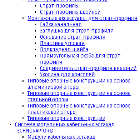
Страт-профиль
Страт-профиль двойной
Монтажные аксессуары для страт-профиля
Гайка канальная
Заглушка для страт-профиля
Основание страт-профиля
Пластина угловая
Подкладная шайба
Прямоугольная скоба для страт-
профиля
Соединитель страт-профиля внешний
Укосина для консолей
Типовые опорные конструкции на основе
алюминиевой опоры
Типовые опорные конструкции на основе
стальной опоры
Типовые опорные конструкции на основе
пластиковой опоры
Типовые опорные конструкции
Система модульных кабельных эстакад
TECHNORAPTOR®
Модули кабельных эстакад