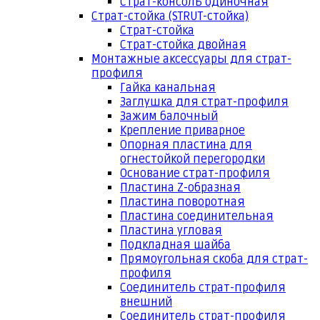
Страт-консоль одиночная
Страт-стойка (STRUT-стойка)
Страт-стойка
Страт-стойка двойная
Монтажные аксессуары для страт-
профиля
Гайка канальная
Заглушка для страт-профиля
Зажим балочный
Крепление приварное
Опорная пластина для
огнестойкой перегородки
Основание страт-профиля
Пластина Z-образная
Пластина поворотная
Пластина соединительная
Пластина угловая
Подкладная шайба
Прямоугольная скоба для страт-
профиля
Соединитель страт-профиля
внешний
Соединитель страт-профиля