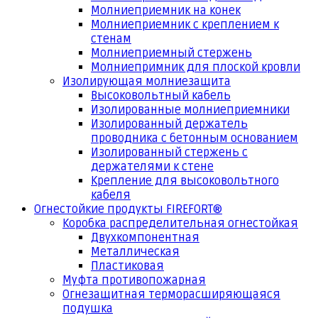
Молниеприемник на конек
Молниеприемник с креплением к
стенам
Молниеприемный стержень
Молниепримник для плоской кровли
Изолирующая молниезащита
Высоковольтный кабель
Изолированные молниеприемники
Изолированный держатель
проводника с бетонным основанием
Изолированный стержень с
держателями к стене
Крепление для высоковольтного
кабеля
Огнестойкие продукты FIREFORT®
Коробка распределительная огнестойкая
Двухкомпонентная
Металлическая
Пластиковая
Муфта противопожарная
Огнезащитная терморасширяющаяся
подушка