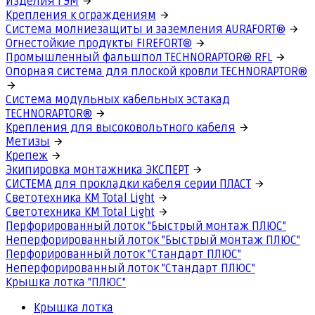
Изделия ГЭМ
Крепления к ограждениям
Система молниезащиты и заземления AURAFORT®
Огнестойкие продукты FIREFORT®
Промышленный фальшпол TECHNORAPTOR® RFL
Опорная система для плоской кровли TECHNORAPTOR®
Система модульных кабельных эстакад
TECHNORAPTOR®
Крепления для высоковольтного кабеля
Метизы
Крепеж
Экипировка монтажника ЭКСПЕРТ
СИСТЕМА для прокладки кабеля серии ПЛАСТ
Светотехника КМ Total Light
Светотехника КМ Total Light
Перфорированный лоток "Быстрый монтаж ПЛЮС"
Неперфорированный лоток "Быстрый монтаж ПЛЮС"
Перфорированный лоток "Стандарт ПЛЮС"
Неперфорированный лоток "Стандарт ПЛЮС"
Крышка лотка "ПЛЮС"
Крышка лотка