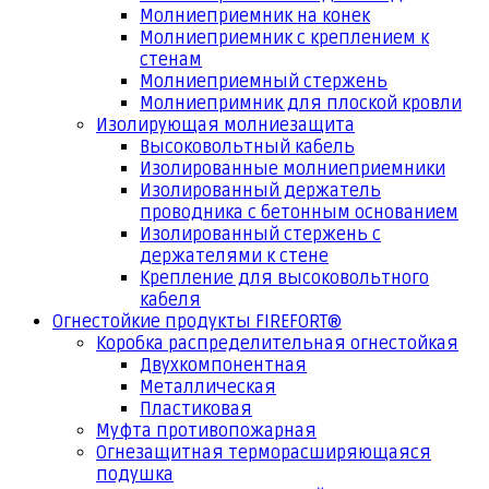
Молниеприемник на конек
Молниеприемник с креплением к
стенам
Молниеприемный стержень
Молниепримник для плоской кровли
Изолирующая молниезащита
Высоковольтный кабель
Изолированные молниеприемники
Изолированный держатель
проводника с бетонным основанием
Изолированный стержень с
держателями к стене
Крепление для высоковольтного
кабеля
Огнестойкие продукты FIREFORT®
Коробка распределительная огнестойкая
Двухкомпонентная
Металлическая
Пластиковая
Муфта противопожарная
Огнезащитная терморасширяющаяся
подушка