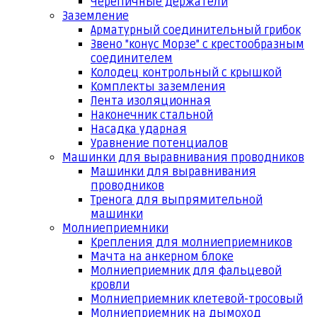
Черепичные держатели
Заземление
Арматурный соединительный грибок
Звено "конус Морзе" с крестообразным
соединителем
Колодец контрольный с крышкой
Комплекты заземления
Лента изоляционная
Наконечник стальной
Насадка ударная
Уравнение потенциалов
Машинки для выравнивания проводников
Машинки для выравнивания
проводников
Тренога для выпрямительной
машинки
Молниеприемники
Крепления для молниеприемников
Мачта на анкерном блоке
Молниеприемник для фальцевой
кровли
Молниеприемник клетевой-тросовый
Молниеприемник на дымоход