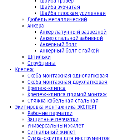
Шайба гровер
Шайба зубчатая
Шайба плоская усиленная
Дюбель металлический
Анкера
Анкер латунный разрезной
Анкер стальной забивной
Анкерный болт
Анкерный болт с гайкой
Шпильки
Струбцины
Крепеж
Скоба монтажная однолапковая
Скоба монтажная двухлапковая
Крепеж-клипса
Крепеж-клипса прямой монтаж
Стяжка кабельная стальная
Экипировка монтажника ЭКСПЕРТ
Рабочие перчатки
Защитные перчатки
Универсальный жилет
Сигнальный жилет
Сумка-скрутка для инструментов