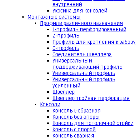
внутренний
Укосина для консолей
Монтажные системы
Профили различного назначения
L-профиль перфорированный
Z-профиль
Профиль для крепления к забору
С-профиль
Соединитель швеллера
Универсальный
поддерживающий профиль
Универсальный профиль
Универсальный профиль
усиленный
Швеллер
Швеллер тройная перфорация
Консоли
Консоль L-образная
Консоль без опоры
Консоль для потолочной стойки
Консоль с опорой
Консоль сварная