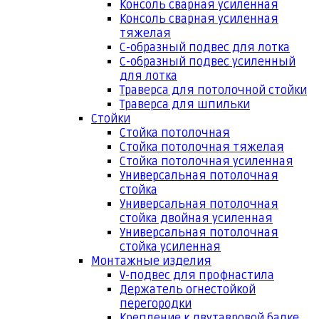
Консоль сварная усиленная
Консоль сварная усиленная
тяжелая
С-образный подвес для лотка
С-образный подвес усиленный
для лотка
Траверса для потолочной стойки
Траверса для шпильки
Стойки
Стойка потолочная
Стойка потолочная тяжелая
Стойка потолочная усиленная
Универсальная потолочная
стойка
Универсальная потолочная
стойка двойная усиленная
Универсальная потолочная
стойка усиленная
Монтажные изделия
V-подвес для профнастила
Держатель огнестойкой
перегородки
Крепление к двутавровой балке