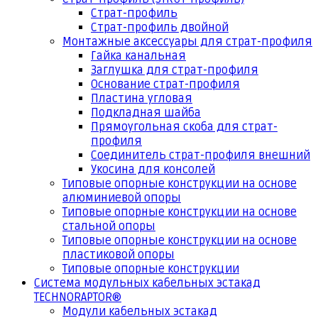
Страт-профиль
Страт-профиль двойной
Монтажные аксессуары для страт-профиля
Гайка канальная
Заглушка для страт-профиля
Основание страт-профиля
Пластина угловая
Подкладная шайба
Прямоугольная скоба для страт-
профиля
Соединитель страт-профиля внешний
Укосина для консолей
Типовые опорные конструкции на основе
алюминиевой опоры
Типовые опорные конструкции на основе
стальной опоры
Типовые опорные конструкции на основе
пластиковой опоры
Типовые опорные конструкции
Система модульных кабельных эстакад
TECHNORAPTOR®
Модули кабельных эстакад