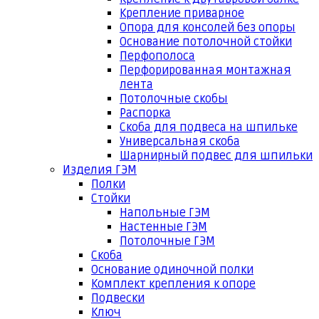
Крепление приварное
Опора для консолей без опоры
Основание потолочной стойки
Перфополоса
Перфорированная монтажная
лента
Потолочные скобы
Распорка
Скоба для подвеса на шпильке
Универсальная скоба
Шарнирный подвес для шпильки
Изделия ГЭМ
Полки
Стойки
Напольные ГЭМ
Настенные ГЭМ
Потолочные ГЭМ
Скоба
Основание одиночной полки
Комплект крепления к опоре
Подвески
Ключ