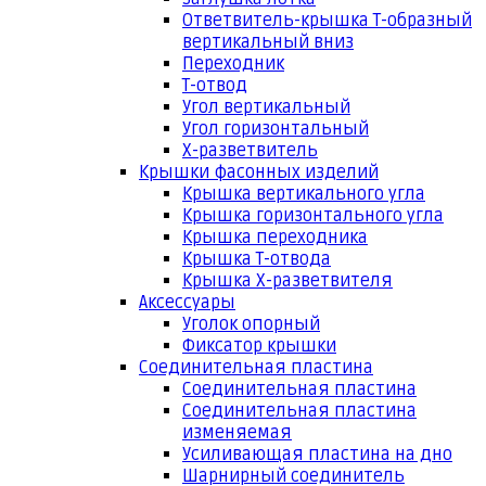
Ответвитель-крышка Т-образный
вертикальный вниз
Переходник
Т-отвод
Угол вертикальный
Угол горизонтальный
Х-разветвитель
Крышки фасонных изделий
Крышка вертикального угла
Крышка горизонтального угла
Крышка переходника
Крышка Т-отвода
Крышка Х-разветвителя
Аксессуары
Уголок опорный
Фиксатор крышки
Соединительная пластина
Соединительная пластина
Соединительная пластина
изменяемая
Усиливающая пластина на дно
Шарнирный соединитель