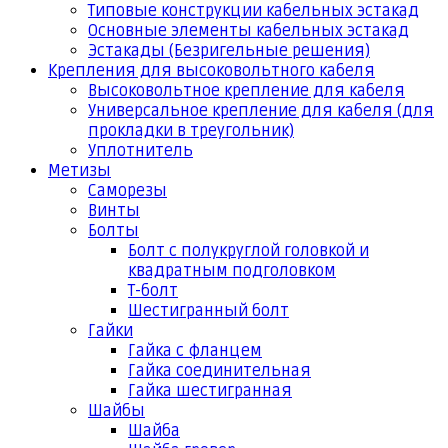
Типовые конструкции кабельных эстакад
Основные элементы кабельных эстакад
Эстакады (Безригельные решения)
Крепления для высоковольтного кабеля
Высоковольтное крепление для кабеля
Универсальное крепление для кабеля (для
прокладки в треугольник)
Уплотнитель
Метизы
Саморезы
Винты
Болты
Болт с полукруглой головкой и
квадратным подголовком
Т-болт
Шестигранный болт
Гайки
Гайка с фланцем
Гайка соединительная
Гайка шестигранная
Шайбы
Шайба