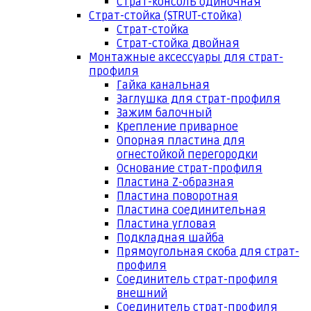
Страт-консоль одиночная
Страт-стойка (STRUT-стойка)
Страт-стойка
Страт-стойка двойная
Монтажные аксессуары для страт-
профиля
Гайка канальная
Заглушка для страт-профиля
Зажим балочный
Крепление приварное
Опорная пластина для
огнестойкой перегородки
Основание страт-профиля
Пластина Z-образная
Пластина поворотная
Пластина соединительная
Пластина угловая
Подкладная шайба
Прямоугольная скоба для страт-
профиля
Соединитель страт-профиля
внешний
Соединитель страт-профиля