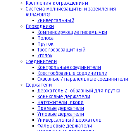
Крепления к ограждениям
Система молниезащиты и заземления
AURAFORT®
Универсальный
Проводники
Компенсирующие перемычки
Полоса
Пруток
Трос грозозащитный
Уголок
Соединители
Контрольные соединители
Крестообразные соединители
Сквозные / паралельные соединители
Держатели
Держатель Z- образный для прутка
Коньковые держатели
Натяжители, якоря
Прямые держатели
Угловые держатели
Универсальный держатель
Фальцевые держатели