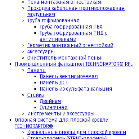
Пена монтажная огнестойкая
Проходка кабельная противопожарная
модульная
Труба гофрированная
Труба гофрированная ПВХ
Труба гофрированная ПНД с
антипиренами
Герметик монтажный огнестойкий
Аксессуары
Очиститель монтажной пены
Промышленный фальшпол TECHNORAPTOR® RFL
Панель
Панель вентилируемая
Панель ДСП
Панель из сульфата кальция
Стойка
Двойная
Одиночная
Инструменты и аксессуары
Опорная система для плоской кровли
TECHNORAPTOR®
Кровельные опоры для плоской кровли
Страт-профиль (STRUT-профиль)