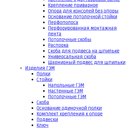
Крепление приварное
Опора для консолей без опоры
Основание потолочной стойки
Перфополоса
Перфорированная монтажная
лента
Потолочные скобы
Распорка
Скоба для подвеса на шпильке
Универсальная скоба
Шарнирный подвес для шпильки
Изделия ГЭМ
Полки
Стойки
Напольные ГЭМ
Настенные ГЭМ
Потолочные ГЭМ
Скоба
Основание одиночной полки
Комплект крепления к опоре
Подвески
Ключ