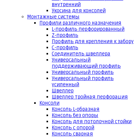
внутренний
Укосина для консолей
Монтажные системы
Профили различного назначения
L-профиль перфорированный
Z-профиль
Профиль для крепления к забору
С-профиль
Соединитель швеллера
Универсальный
поддерживающий профиль
Универсальный профиль
Универсальный профиль
усиленный
Швеллер
Швеллер тройная перфорация
Консоли
Консоль L-образная
Консоль без опоры
Консоль для потолочной стойки
Консоль с опорой
Консоль сварная