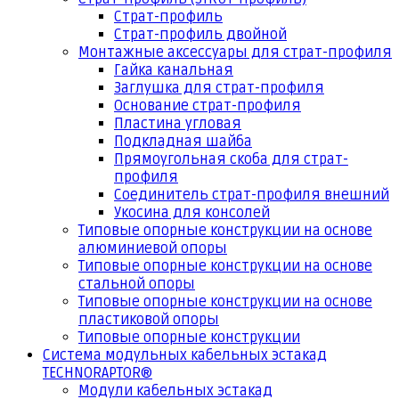
Страт-профиль
Страт-профиль двойной
Монтажные аксессуары для страт-профиля
Гайка канальная
Заглушка для страт-профиля
Основание страт-профиля
Пластина угловая
Подкладная шайба
Прямоугольная скоба для страт-
профиля
Соединитель страт-профиля внешний
Укосина для консолей
Типовые опорные конструкции на основе
алюминиевой опоры
Типовые опорные конструкции на основе
стальной опоры
Типовые опорные конструкции на основе
пластиковой опоры
Типовые опорные конструкции
Система модульных кабельных эстакад
TECHNORAPTOR®
Модули кабельных эстакад