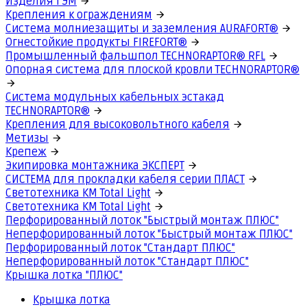
Изделия ГЭМ
Крепления к ограждениям
Система молниезащиты и заземления AURAFORT®
Огнестойкие продукты FIREFORT®
Промышленный фальшпол TECHNORAPTOR® RFL
Опорная система для плоской кровли TECHNORAPTOR®
Система модульных кабельных эстакад
TECHNORAPTOR®
Крепления для высоковольтного кабеля
Метизы
Крепеж
Экипировка монтажника ЭКСПЕРТ
СИСТЕМА для прокладки кабеля серии ПЛАСТ
Светотехника КМ Total Light
Светотехника КМ Total Light
Перфорированный лоток "Быстрый монтаж ПЛЮС"
Неперфорированный лоток "Быстрый монтаж ПЛЮС"
Перфорированный лоток "Стандарт ПЛЮС"
Неперфорированный лоток "Стандарт ПЛЮС"
Крышка лотка "ПЛЮС"
Крышка лотка