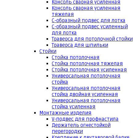
Консоль сварная усиленная
Консоль сварная усиленная
тяжелая
С-образный подвес для лотка
С-образный подвес усиленный
для лотка
Траверса для потолочной стойки
Траверса для шпильки
Стойки
Стойка потолочная
Стойка потолочная тяжелая
Стойка потолочная усиленная
Универсальная потолочная
стойка
Универсальная потолочная
стойка двойная усиленная
Универсальная потолочная
стойка усиленная
Монтажные изделия
V-подвес для профнастила
Держатель огнестойкой
перегородки
Крепление к двутавровой балке