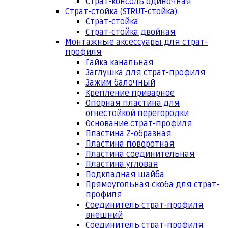
Страт-консоль одиночная
Страт-стойка (STRUT-стойка)
Страт-стойка
Страт-стойка двойная
Монтажные аксессуары для страт-
профиля
Гайка канальная
Заглушка для страт-профиля
Зажим балочный
Крепление приварное
Опорная пластина для
огнестойкой перегородки
Основание страт-профиля
Пластина Z-образная
Пластина поворотная
Пластина соединительная
Пластина угловая
Подкладная шайба
Прямоугольная скоба для страт-
профиля
Соединитель страт-профиля
внешний
Соединитель страт-профиля