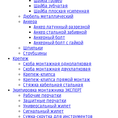
Шайба гровер
Шайба зубчатая
Шайба плоская усиленная
Дюбель металлический
Анкера
Анкер латунный разрезной
Анкер стальной забивной
Анкерный болт
Анкерный болт с гайкой
Шпильки
Струбцины
Крепеж
Скоба монтажная однолапковая
Скоба монтажная двухлапковая
Крепеж-клипса
Крепеж-клипса прямой монтаж
Стяжка кабельная стальная
Экипировка монтажника ЭКСПЕРТ
Рабочие перчатки
Защитные перчатки
Универсальный жилет
Сигнальный жилет
Сумка-скрутка для инструментов