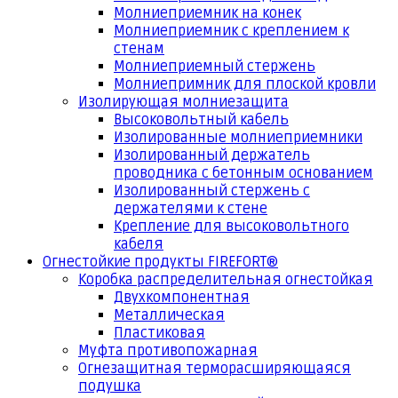
Молниеприемник на конек
Молниеприемник с креплением к
стенам
Молниеприемный стержень
Молниепримник для плоской кровли
Изолирующая молниезащита
Высоковольтный кабель
Изолированные молниеприемники
Изолированный держатель
проводника с бетонным основанием
Изолированный стержень с
держателями к стене
Крепление для высоковольтного
кабеля
Огнестойкие продукты FIREFORT®
Коробка распределительная огнестойкая
Двухкомпонентная
Металлическая
Пластиковая
Муфта противопожарная
Огнезащитная терморасширяющаяся
подушка