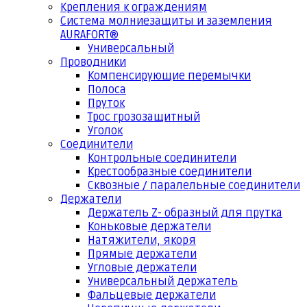
Крепления к ограждениям
Система молниезащиты и заземления
AURAFORT®
Универсальный
Проводники
Компенсирующие перемычки
Полоса
Пруток
Трос грозозащитный
Уголок
Соединители
Контрольные соединители
Крестообразные соединители
Сквозные / паралельные соединители
Держатели
Держатель Z- образный для прутка
Коньковые держатели
Натяжители, якоря
Прямые держатели
Угловые держатели
Универсальный держатель
Фальцевые держатели