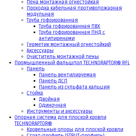
Пена монтажная огнестойкая
Проходка кабельная противопожарная
модульная
Труба гофрированная
Труба гофрированная ПВХ
Труба гофрированная ПНД с
антипиренами
Герметик монтажный огнестойкий
Аксессуары
Очиститель монтажной пены
Промышленный фальшпол TECHNORAPTOR® RFL
Панель
Панель вентилируемая
Панель ДСП
Панель из сульфата кальция
Стойка
Двойная
Одиночная
Инструменты и аксессуары
Опорная система для плоской кровли
TECHNORAPTOR®
Кровельные опоры для плоской кровли
Страт-профиль (STRUT-профиль)