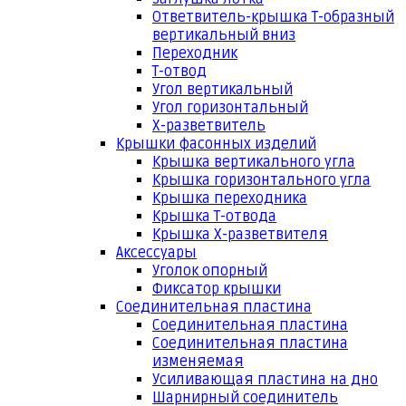
Ответвитель-крышка Т-образный
вертикальный вниз
Переходник
Т-отвод
Угол вертикальный
Угол горизонтальный
Х-разветвитель
Крышки фасонных изделий
Крышка вертикального угла
Крышка горизонтального угла
Крышка переходника
Крышка Т-отвода
Крышка Х-разветвителя
Аксессуары
Уголок опорный
Фиксатор крышки
Соединительная пластина
Соединительная пластина
Соединительная пластина
изменяемая
Усиливающая пластина на дно
Шарнирный соединитель