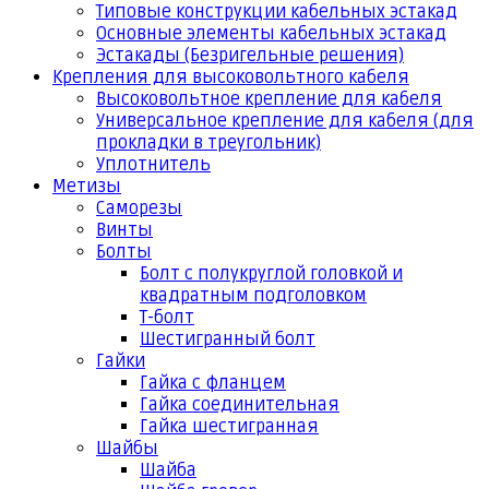
Типовые конструкции кабельных эстакад
Основные элементы кабельных эстакад
Эстакады (Безригельные решения)
Крепления для высоковольтного кабеля
Высоковольтное крепление для кабеля
Универсальное крепление для кабеля (для
прокладки в треугольник)
Уплотнитель
Метизы
Саморезы
Винты
Болты
Болт с полукруглой головкой и
квадратным подголовком
Т-болт
Шестигранный болт
Гайки
Гайка с фланцем
Гайка соединительная
Гайка шестигранная
Шайбы
Шайба