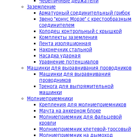
Черепичные держатели
Заземление
Арматурный соединительный грибок
Звено "конус Морзе" с крестообразным
соединителем
Колодец контрольный с крышкой
Комплекты заземления
Лента изоляционная
Наконечник стальной
Насадка ударная
Уравнение потенциалов
Машинки для выравнивания проводников
Машинки для выравнивания
проводников
Тренога для выпрямительной
машинки
Молниеприемники
Крепления для молниеприемников
Мачта на анкерном блоке
Молниеприемник для фальцевой
кровли
Молниеприемник клетевой-тросовый
Молниеприемник на дымоход