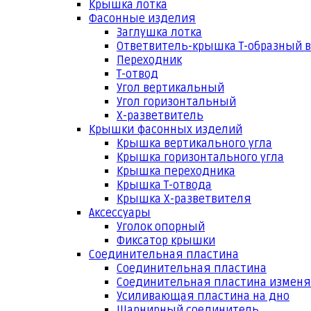
Крышка лотка
Фасонные изделия
Заглушка лотка
Ответвитель-крышка Т-образный 
Переходник
Т-отвод
Угол вертикальный
Угол горизонтальный
Х-разветвитель
Крышки фасонных изделий
Крышка вертикального угла
Крышка горизонтального угла
Крышка переходника
Крышка Т-отвода
Крышка Х-разветвителя
Аксессуары
Уголок опорный
Фиксатор крышки
Соединительная пластина
Соединительная пластина
Соединительная пластина измен
Усиливающая пластина на дно
Шарнирный соединитель