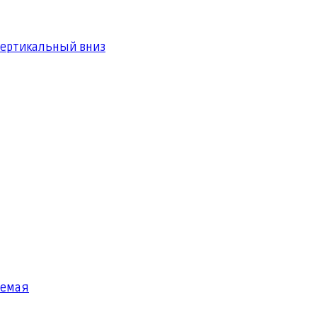
вертикальный вниз
яемая