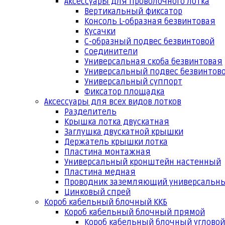
Аксессуары для проволочного лотка
Вертикальный фиксатор
Консоль L-образная безвинтовая
Кусачки
С-образный подвес безвинтовой
Соединители
Универсальная скоба безвинтовая
Универсальный подвес безвинтов
Универсальный суппорт
Фиксатор площадка
Аксессуары для всех видов лотков
Разделитель
Крышка лотка двускатная
Заглушка двускатной крышки
Держатель крышки лотка
Пластина монтажная
Универсальный кронштейн настенный
Пластина медная
Проводник заземляющий универсальн
Цинковый спрей
Короб кабельный блочный ККБ
Короб кабельный блочный прямой
Короб кабельный блочный угловой