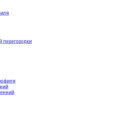
филя
й перегородки
профиля
шний
ренний