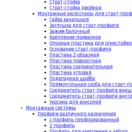
Страт-стойка
Страт-стойка двойная
Монтажные аксессуары для страт-про
Гайка канальная
Заглушка для страт-профиля
Зажим балочный
Крепление приварное
Опорная пластина для огнестойко
Основание страт-профиля
Пластина Z-образная
Пластина поворотная
Пластина соединительная
Пластина угловая
Подкладная шайба
Прямоугольная скоба для страт-
Соединитель страт-профиля вне
Соединитель страт-профиля внут
Укосина для консолей
Монтажные системы
Профили различного назначения
L-профиль перфорированный
Z-профиль
Профиль для крепления к забору