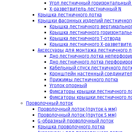
Угол лестничный горизонтальный
Х-разветвитель лестничный N
Крышка лестничного лотка
Крышки фасонных изделий лестничног
Крышка лестничного вертикальног
Крышка лестничного горизонтальн
Крышка лестничного Т-отвода
Крышка лестничного Х-разветвит
Аксессуары для монтажа лестничного л
Дно лестничного лотка неперфори
Дно лестничного лотка перфориро
Кабельный спуск лестничного лот
Кронштейн настенный соедините
Прижимы лестничного лотка
Уголок опорный
Фиксаторы крышки лестничного л
Фиксаторы крышки лестничного ло
Проволочный лоток
Проволочный лоток (пруток 4 мм)
Проволочный лоток (пруток 5 мм)
G-образный проволочный лоток
Крышка проволочного лотка