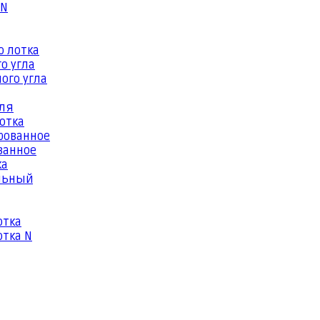
 N
о лотка
о угла
ого угла
еля
отка
рованное
ванное
ка
льный
отка
тка N