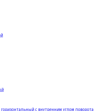
ой
ый
 горизонтальный с внутренним углом поворота