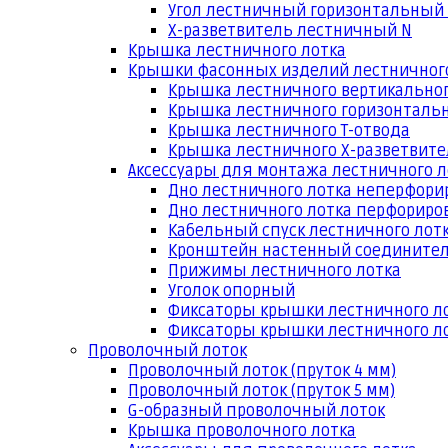
Угол лестничный горизонтальный
Х-разветвитель лестничный N
Крышка лестничного лотка
Крышки фасонных изделий лестничног
Крышка лестничного вертикальног
Крышка лестничного горизонтальн
Крышка лестничного Т-отвода
Крышка лестничного Х-разветвит
Аксессуары для монтажа лестничного л
Дно лестничного лотка неперфори
Дно лестничного лотка перфориро
Кабельный спуск лестничного лот
Кронштейн настенный соедините
Прижимы лестничного лотка
Уголок опорный
Фиксаторы крышки лестничного л
Фиксаторы крышки лестничного ло
Проволочный лоток
Проволочный лоток (пруток 4 мм)
Проволочный лоток (пруток 5 мм)
G-образный проволочный лоток
Крышка проволочного лотка