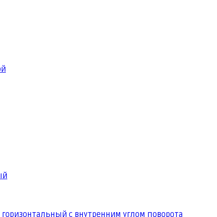
ой
ый
 горизонтальный с внутренним углом поворота