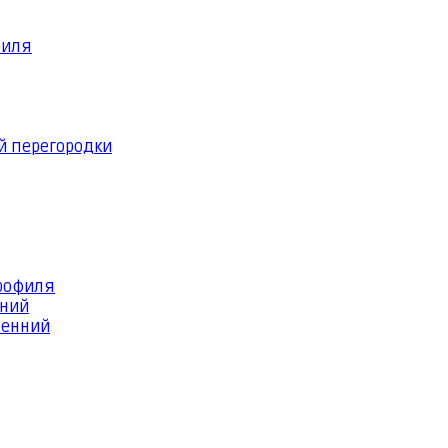
филя
й перегородки
профиля
шний
ренний