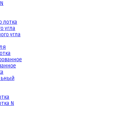
 N
о лотка
о угла
ого угла
еля
отка
рованное
ванное
ка
льный
отка
тка N