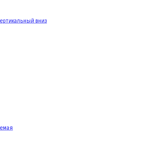
вертикальный вниз
яемая