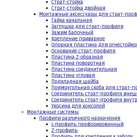
Страт-стойка
Страт-стойка двойная
Монтажные аксессуары для страт-про
Гайка канальная
Заглушка для страт-профиля
Зажим балочный
Крепление приварное
Опорная пластина для огнестойко
Основание страт-профиля
Пластина Z-образная
Пластина поворотная
Пластина соединительная
Пластина угловая
Подкладная шайба
Прямоугольная скоба для страт-
Соединитель страт-профиля вне
Соединитель страт-профиля внут
Укосина для консолей
Монтажные системы
Профили различного назначения
L-профиль перфорированный
Z-профиль
Профиль для крепления к забору