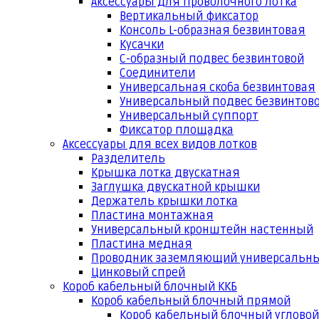
Аксессуары для проволочного лотка
Вертикальный фиксатор
Консоль L-образная безвинтовая
Кусачки
С-образный подвес безвинтовой
Соединители
Универсальная скоба безвинтовая
Универсальный подвес безвинтов
Универсальный суппорт
Фиксатор площадка
Аксессуары для всех видов лотков
Разделитель
Крышка лотка двускатная
Заглушка двускатной крышки
Держатель крышки лотка
Пластина монтажная
Универсальный кронштейн настенный
Пластина медная
Проводник заземляющий универсальн
Цинковый спрей
Короб кабельный блочный ККБ
Короб кабельный блочный прямой
Короб кабельный блочный угловой