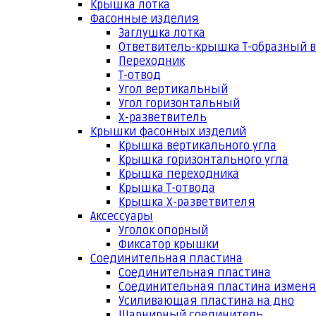
Крышка лотка
Фасонные изделия
Заглушка лотка
Ответвитель-крышка Т-образный 
Переходник
Т-отвод
Угол вертикальный
Угол горизонтальный
Х-разветвитель
Крышки фасонных изделий
Крышка вертикального угла
Крышка горизонтального угла
Крышка переходника
Крышка Т-отвода
Крышка Х-разветвителя
Аксессуары
Уголок опорный
Фиксатор крышки
Соединительная пластина
Соединительная пластина
Соединительная пластина измен
Усиливающая пластина на дно
Шарнирный соединитель