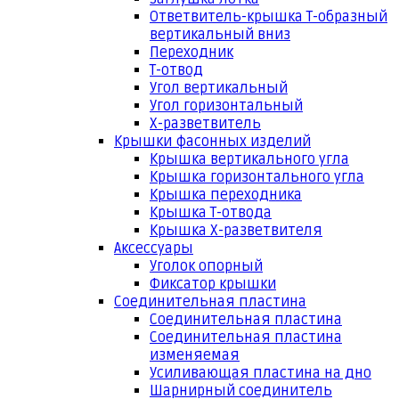
Ответвитель-крышка Т-образный
вертикальный вниз
Переходник
Т-отвод
Угол вертикальный
Угол горизонтальный
Х-разветвитель
Крышки фасонных изделий
Крышка вертикального угла
Крышка горизонтального угла
Крышка переходника
Крышка Т-отвода
Крышка Х-разветвителя
Аксессуары
Уголок опорный
Фиксатор крышки
Соединительная пластина
Соединительная пластина
Соединительная пластина
изменяемая
Усиливающая пластина на дно
Шарнирный соединитель