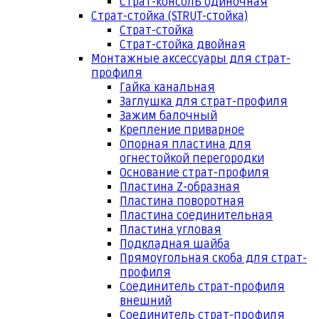
Страт-консоль одиночная
Страт-стойка (STRUT-стойка)
Страт-стойка
Страт-стойка двойная
Монтажные аксессуары для страт-
профиля
Гайка канальная
Заглушка для страт-профиля
Зажим балочный
Крепление приварное
Опорная пластина для
огнестойкой перегородки
Основание страт-профиля
Пластина Z-образная
Пластина поворотная
Пластина соединительная
Пластина угловая
Подкладная шайба
Прямоугольная скоба для страт-
профиля
Соединитель страт-профиля
внешний
Соединитель страт-профиля