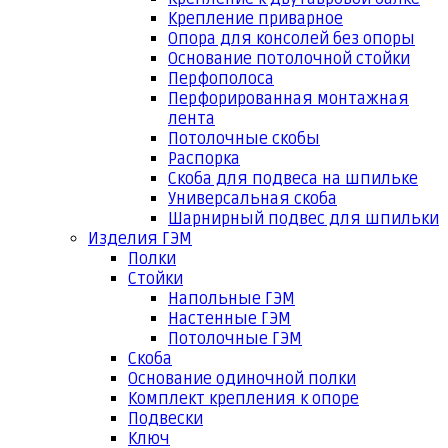
Крепление приварное
Опора для консолей без опоры
Основание потолочной стойки
Перфополоса
Перфорированная монтажная
лента
Потолочные скобы
Распорка
Скоба для подвеса на шпильке
Универсальная скоба
Шарнирный подвес для шпильки
Изделия ГЭМ
Полки
Стойки
Напольные ГЭМ
Настенные ГЭМ
Потолочные ГЭМ
Скоба
Основание одиночной полки
Комплект крепления к опоре
Подвески
Ключ