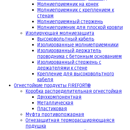
Молниеприемник на конек
Молниеприемник с креплением к
стенам
Молниеприемный стержень
Молниепримник для плоской кровли
Изолирующая молниезащита
Высоковольтный кабель
Изолированные молниеприемники
Изолированный держатель
проводника с бетонным основанием
Изолированный стержень с
держателями к стене
Крепление для высоковольтного
кабеля
Огнестойкие продукты FIREFORT®
Коробка распределительная огнестойкая
Двухкомпонентная
Металлическая
Пластиковая
Муфта противопожарная
Огнезащитная терморасширяющаяся
подушка