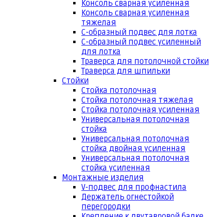
Консоль сварная усиленная
Консоль сварная усиленная
тяжелая
С-образный подвес для лотка
С-образный подвес усиленный
для лотка
Траверса для потолочной стойки
Траверса для шпильки
Стойки
Стойка потолочная
Стойка потолочная тяжелая
Стойка потолочная усиленная
Универсальная потолочная
стойка
Универсальная потолочная
стойка двойная усиленная
Универсальная потолочная
стойка усиленная
Монтажные изделия
V-подвес для профнастила
Держатель огнестойкой
перегородки
Крепление к двутавровой балке