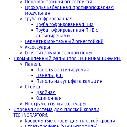
Пена монтажная огнестойкая
Проходка кабельная противопожарная
модульная
Труба гофрированная
Труба гофрированная ПВХ
Труба гофрированная ПНД с
антипиренами
Герметик монтажный огнестойкий
Аксессуары
Очиститель монтажной пены
Промышленный фальшпол TECHNORAPTOR® RFL
Панель
Панель вентилируемая
Панель ДСП
Панель из сульфата кальция
Стойка
Двойная
Одиночная
Инструменты и аксессуары
Опорная система для плоской кровли
TECHNORAPTOR®
Кровельные опоры для плоской кровли
Страт-профиль (STRUT-профиль)