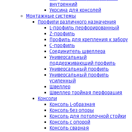
внутренний
Укосина для консолей
Монтажные системы
Профили различного назначения
L-профиль перфорированный
Z-профиль
Профиль для крепления к забору
С-профиль
Соединитель швеллера
Универсальный
поддерживающий профиль
Универсальный профиль
Универсальный профиль
усиленный
Швеллер
Швеллер тройная перфорация
Консоли
Консоль L-образная
Консоль без опоры
Консоль для потолочной стойки
Консоль с опорой
Консоль сварная