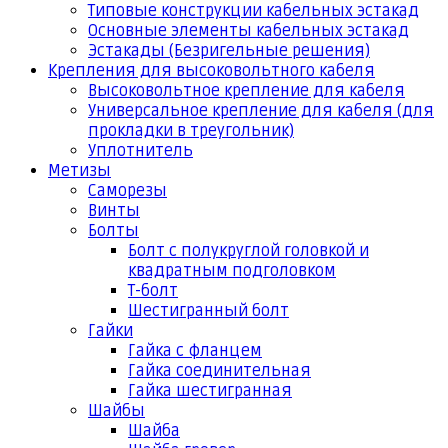
Типовые конструкции кабельных эстакад
Основные элементы кабельных эстакад
Эстакады (Безригельные решения)
Крепления для высоковольтного кабеля
Высоковольтное крепление для кабеля
Универсальное крепление для кабеля (для
прокладки в треугольник)
Уплотнитель
Метизы
Саморезы
Винты
Болты
Болт с полукруглой головкой и
квадратным подголовком
Т-болт
Шестигранный болт
Гайки
Гайка с фланцем
Гайка соединительная
Гайка шестигранная
Шайбы
Шайба