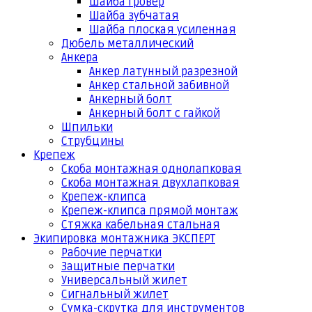
Шайба гровер
Шайба зубчатая
Шайба плоская усиленная
Дюбель металлический
Анкера
Анкер латунный разрезной
Анкер стальной забивной
Анкерный болт
Анкерный болт с гайкой
Шпильки
Струбцины
Крепеж
Скоба монтажная однолапковая
Скоба монтажная двухлапковая
Крепеж-клипса
Крепеж-клипса прямой монтаж
Стяжка кабельная стальная
Экипировка монтажника ЭКСПЕРТ
Рабочие перчатки
Защитные перчатки
Универсальный жилет
Сигнальный жилет
Сумка-скрутка для инструментов