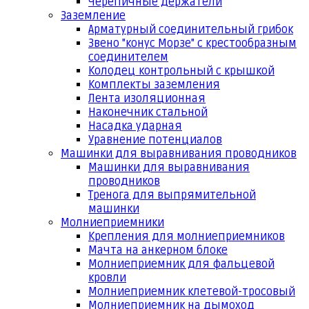
Черепичные держатели
Заземление
Арматурный соединительный грибок
Звено "конус Морзе" с крестообразным
соединителем
Колодец контрольный с крышкой
Комплекты заземления
Лента изоляционная
Наконечник стальной
Насадка ударная
Уравнение потенциалов
Машинки для выравнивания проводников
Машинки для выравнивания
проводников
Тренога для выпрямительной
машинки
Молниеприемники
Крепления для молниеприемников
Мачта на анкерном блоке
Молниеприемник для фальцевой
кровли
Молниеприемник клетевой-тросовый
Молниеприемник на дымоход