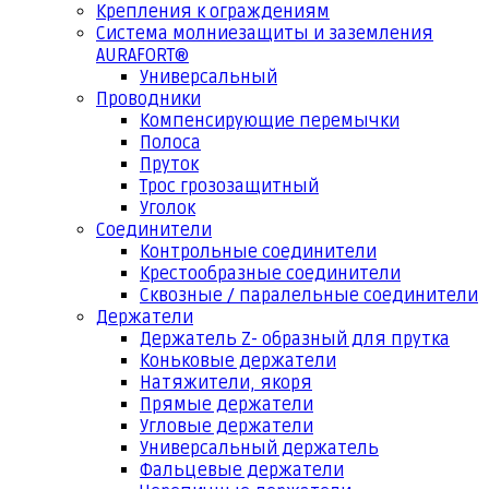
Крепления к ограждениям
Система молниезащиты и заземления
AURAFORT®
Универсальный
Проводники
Компенсирующие перемычки
Полоса
Пруток
Трос грозозащитный
Уголок
Соединители
Контрольные соединители
Крестообразные соединители
Сквозные / паралельные соединители
Держатели
Держатель Z- образный для прутка
Коньковые держатели
Натяжители, якоря
Прямые держатели
Угловые держатели
Универсальный держатель
Фальцевые держатели