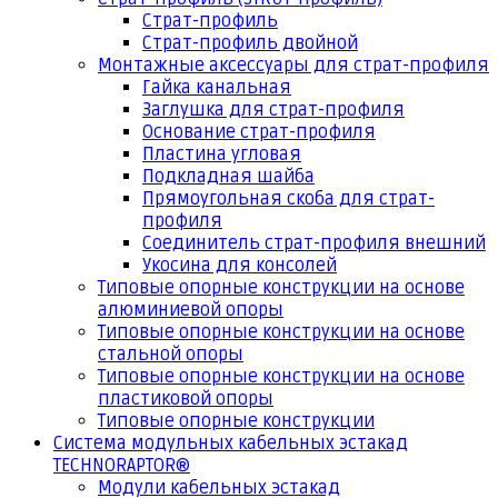
Страт-профиль
Страт-профиль двойной
Монтажные аксессуары для страт-профиля
Гайка канальная
Заглушка для страт-профиля
Основание страт-профиля
Пластина угловая
Подкладная шайба
Прямоугольная скоба для страт-
профиля
Соединитель страт-профиля внешний
Укосина для консолей
Типовые опорные конструкции на основе
алюминиевой опоры
Типовые опорные конструкции на основе
стальной опоры
Типовые опорные конструкции на основе
пластиковой опоры
Типовые опорные конструкции
Система модульных кабельных эстакад
TECHNORAPTOR®
Модули кабельных эстакад