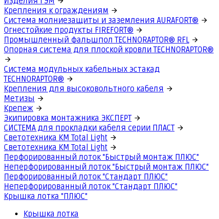
Изделия ГЭМ
Крепления к ограждениям
Система молниезащиты и заземления AURAFORT®
Огнестойкие продукты FIREFORT®
Промышленный фальшпол TECHNORAPTOR® RFL
Опорная система для плоской кровли TECHNORAPTOR®
Система модульных кабельных эстакад
TECHNORAPTOR®
Крепления для высоковольтного кабеля
Метизы
Крепеж
Экипировка монтажника ЭКСПЕРТ
СИСТЕМА для прокладки кабеля серии ПЛАСТ
Светотехника КМ Total Light
Светотехника КМ Total Light
Перфорированный лоток "Быстрый монтаж ПЛЮС"
Неперфорированный лоток "Быстрый монтаж ПЛЮС"
Перфорированный лоток "Стандарт ПЛЮС"
Неперфорированный лоток "Стандарт ПЛЮС"
Крышка лотка "ПЛЮС"
Крышка лотка