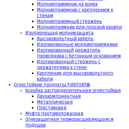
Молниеприемник на конек
Молниеприемник с креплением к
стенам
Молниеприемный стержень
Молниепримник для плоской кровли
Изолирующая молниезащита
Высоковольтный кабель
Изолированные молниеприемники
Изолированный держатель
проводника с бетонным основанием
Изолированный стержень с
держателями к стене
Крепление для высоковольтного
кабеля
Огнестойкие продукты FIREFORT®
Коробка распределительная огнестойкая
Двухкомпонентная
Металлическая
Пластиковая
Муфта противопожарная
Огнезащитная терморасширяющаяся
подушка