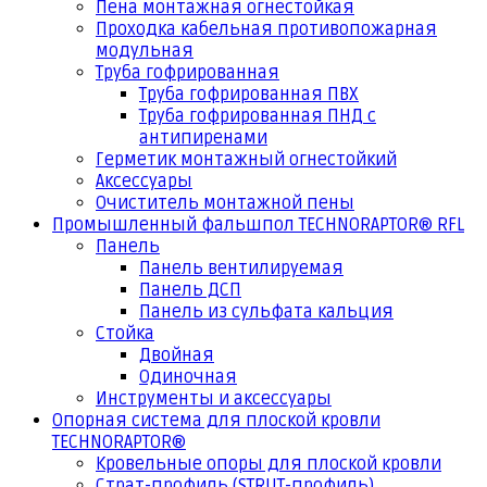
Пена монтажная огнестойкая
Проходка кабельная противопожарная
модульная
Труба гофрированная
Труба гофрированная ПВХ
Труба гофрированная ПНД с
антипиренами
Герметик монтажный огнестойкий
Аксессуары
Очиститель монтажной пены
Промышленный фальшпол TECHNORAPTOR® RFL
Панель
Панель вентилируемая
Панель ДСП
Панель из сульфата кальция
Стойка
Двойная
Одиночная
Инструменты и аксессуары
Опорная система для плоской кровли
TECHNORAPTOR®
Кровельные опоры для плоской кровли
Страт-профиль (STRUT-профиль)