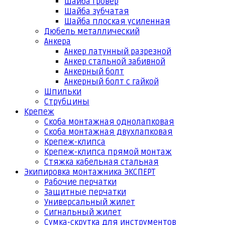
Шайба гровер
Шайба зубчатая
Шайба плоская усиленная
Дюбель металлический
Анкера
Анкер латунный разрезной
Анкер стальной забивной
Анкерный болт
Анкерный болт с гайкой
Шпильки
Струбцины
Крепеж
Скоба монтажная однолапковая
Скоба монтажная двухлапковая
Крепеж-клипса
Крепеж-клипса прямой монтаж
Стяжка кабельная стальная
Экипировка монтажника ЭКСПЕРТ
Рабочие перчатки
Защитные перчатки
Универсальный жилет
Сигнальный жилет
Сумка-скрутка для инструментов