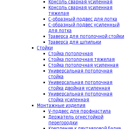
Консоль сварная усиленная
Консоль сварная усиленная
тяжелая
С-образный подвес для лотка
С-образный подвес усиленный
для лотка
Траверса для потолочной стойки
Траверса для шпильки
Стойки
Стойка потолочная
Стойка потолочная тяжелая
Стойка потолочная усиленная
Универсальная потолочная
стойка
Универсальная потолочная
стойка двойная усиленная
Универсальная потолочная
стойка усиленная
Монтажные изделия
V-подвес для профнастила
Держатель огнестойкой
перегородки
Крепление к двутавровой балке