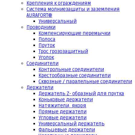
Крепления к ограждениям
Система молниезащиты и заземления
AURAFORT®
Универсальный
Проводники
Компенсирующие перемычки
Полоса
Пруток
Трос грозозащитный
Уголок
Соединители
Контрольные соединители
Крестообразные соединители
Сквозные / паралельные соединители
Держатели
Держатель Z- образный для прутка
Коньковые держатели
Натяжители, якоря
Прямые держатели
Угловые держатели
Универсальный держатель
Фальцевые держатели