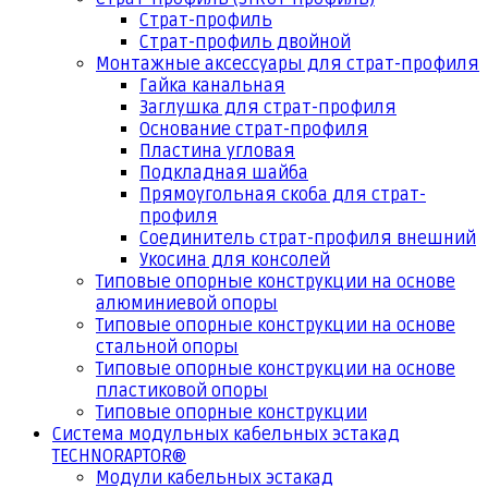
Страт-профиль
Страт-профиль двойной
Монтажные аксессуары для страт-профиля
Гайка канальная
Заглушка для страт-профиля
Основание страт-профиля
Пластина угловая
Подкладная шайба
Прямоугольная скоба для страт-
профиля
Соединитель страт-профиля внешний
Укосина для консолей
Типовые опорные конструкции на основе
алюминиевой опоры
Типовые опорные конструкции на основе
стальной опоры
Типовые опорные конструкции на основе
пластиковой опоры
Типовые опорные конструкции
Система модульных кабельных эстакад
TECHNORAPTOR®
Модули кабельных эстакад