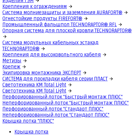
Изделия ГЭМ
Крепления к ограждениям
Система молниезащиты и заземления AURAFORT®
Огнестойкие продукты FIREFORT®
Промышленный фальшпол TECHNORAPTOR® RFL
Опорная система для плоской кровли TECHNORAPTOR®
Система модульных кабельных эстакад
TECHNORAPTOR®
Крепления для высоковольтного кабеля
Метизы
Крепеж
Экипировка монтажника ЭКСПЕРТ
СИСТЕМА для прокладки кабеля серии ПЛАСТ
Светотехника КМ Total Light
Светотехника КМ Total Light
Перфорированный лоток "Быстрый монтаж ПЛЮС"
Неперфорированный лоток "Быстрый монтаж ПЛЮС"
Перфорированный лоток "Стандарт ПЛЮС"
Неперфорированный лоток "Стандарт ПЛЮС"
Крышка лотка "ПЛЮС"
Крышка лотка