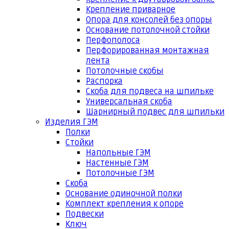
Крепление приварное
Опора для консолей без опоры
Основание потолочной стойки
Перфополоса
Перфорированная монтажная
лента
Потолочные скобы
Распорка
Скоба для подвеса на шпильке
Универсальная скоба
Шарнирный подвес для шпильки
Изделия ГЭМ
Полки
Стойки
Напольные ГЭМ
Настенные ГЭМ
Потолочные ГЭМ
Скоба
Основание одиночной полки
Комплект крепления к опоре
Подвески
Ключ