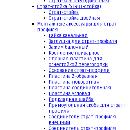
Страт-консоль одиночная
Страт-стойка (STRUT-стойка)
Страт-стойка
Страт-стойка двойная
Монтажные аксессуары для страт-
профиля
Гайка канальная
Заглушка для страт-профиля
Зажим балочный
Крепление приварное
Опорная пластина для
огнестойкой перегородки
Основание страт-профиля
Пластина Z-образная
Пластина поворотная
Пластина соединительная
Пластина угловая
Подкладная шайба
Прямоугольная скоба для страт-
профиля
Соединитель страт-профиля
внешний
Соединитель страт-профиля