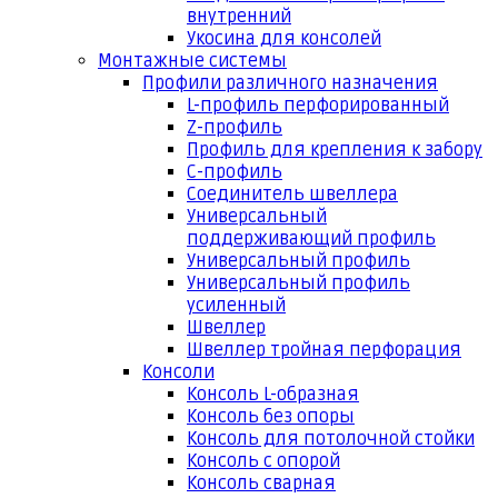
внутренний
Укосина для консолей
Монтажные системы
Профили различного назначения
L-профиль перфорированный
Z-профиль
Профиль для крепления к забору
С-профиль
Соединитель швеллера
Универсальный
поддерживающий профиль
Универсальный профиль
Универсальный профиль
усиленный
Швеллер
Швеллер тройная перфорация
Консоли
Консоль L-образная
Консоль без опоры
Консоль для потолочной стойки
Консоль с опорой
Консоль сварная