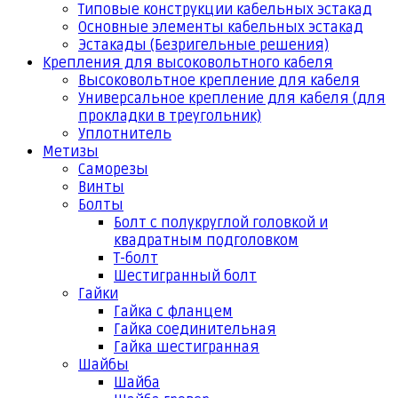
Типовые конструкции кабельных эстакад
Основные элементы кабельных эстакад
Эстакады (Безригельные решения)
Крепления для высоковольтного кабеля
Высоковольтное крепление для кабеля
Универсальное крепление для кабеля (для
прокладки в треугольник)
Уплотнитель
Метизы
Саморезы
Винты
Болты
Болт с полукруглой головкой и
квадратным подголовком
Т-болт
Шестигранный болт
Гайки
Гайка с фланцем
Гайка соединительная
Гайка шестигранная
Шайбы
Шайба