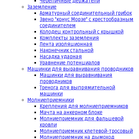
Черепичные держатели
Заземление
Арматурный соединительный грибок
Звено "конус Морзе" с крестообразным
соединителем
Колодец контрольный с крышкой
Комплекты заземления
Лента изоляционная
Наконечник стальной
Насадка ударная
Уравнение потенциалов
Машинки для выравнивания проводников
Машинки для выравнивания
проводников
Тренога для выпрямительной
машинки
Молниеприемники
Крепления для молниеприемников
Мачта на анкерном блоке
Молниеприемник для фальцевой
кровли
Молниеприемник клетевой-тросовый
Молниеприемник на дымоход