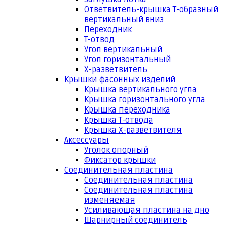
Ответвитель-крышка Т-образный
вертикальный вниз
Переходник
Т-отвод
Угол вертикальный
Угол горизонтальный
Х-разветвитель
Крышки фасонных изделий
Крышка вертикального угла
Крышка горизонтального угла
Крышка переходника
Крышка Т-отвода
Крышка Х-разветвителя
Аксессуары
Уголок опорный
Фиксатор крышки
Соединительная пластина
Соединительная пластина
Соединительная пластина
изменяемая
Усиливающая пластина на дно
Шарнирный соединитель