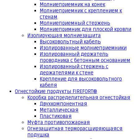
Молниеприемник на конек
Молниеприемник с креплением к
стенам
Молниеприемный стержень
Молниепримник для плоской кровли
Изолирующая молниезащита
Высоковольтный кабель
Изолированные молниеприемники
Изолированный держатель
проводника с бетонным основанием
Изолированный стержень с
держателями к стене
Крепление для высоковольтного
кабеля
Огнестойкие продукты FIREFORT®
Коробка распределительная огнестойкая
Двухкомпонентная
Металлическая
Пластиковая
Муфта противопожарная
Огнезащитная терморасширяющаяся
подушка