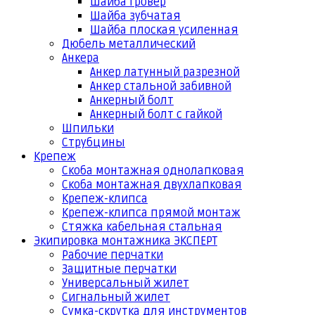
Шайба гровер
Шайба зубчатая
Шайба плоская усиленная
Дюбель металлический
Анкера
Анкер латунный разрезной
Анкер стальной забивной
Анкерный болт
Анкерный болт с гайкой
Шпильки
Струбцины
Крепеж
Скоба монтажная однолапковая
Скоба монтажная двухлапковая
Крепеж-клипса
Крепеж-клипса прямой монтаж
Стяжка кабельная стальная
Экипировка монтажника ЭКСПЕРТ
Рабочие перчатки
Защитные перчатки
Универсальный жилет
Сигнальный жилет
Сумка-скрутка для инструментов