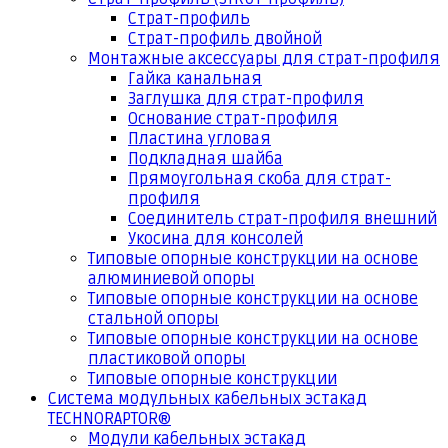
Страт-профиль
Страт-профиль двойной
Монтажные аксессуары для страт-профиля
Гайка канальная
Заглушка для страт-профиля
Основание страт-профиля
Пластина угловая
Подкладная шайба
Прямоугольная скоба для страт-
профиля
Соединитель страт-профиля внешний
Укосина для консолей
Типовые опорные конструкции на основе
алюминиевой опоры
Типовые опорные конструкции на основе
стальной опоры
Типовые опорные конструкции на основе
пластиковой опоры
Типовые опорные конструкции
Система модульных кабельных эстакад
TECHNORAPTOR®
Модули кабельных эстакад