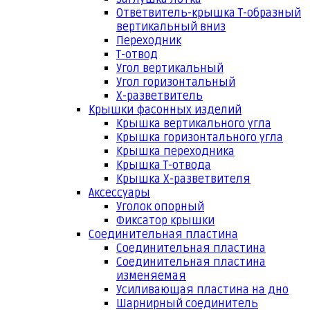
Ответвитель-крышка Т-образный
вертикальный вниз
Переходник
Т-отвод
Угол вертикальный
Угол горизонтальный
Х-разветвитель
Крышки фасонных изделий
Крышка вертикального угла
Крышка горизонтального угла
Крышка переходника
Крышка Т-отвода
Крышка Х-разветвителя
Аксессуары
Уголок опорный
Фиксатор крышки
Соединительная пластина
Соединительная пластина
Соединительная пластина
изменяемая
Усиливающая пластина на дно
Шарнирный соединитель