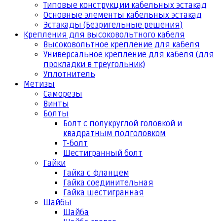
Типовые конструкции кабельных эстакад
Основные элементы кабельных эстакад
Эстакады (Безригельные решения)
Крепления для высоковольтного кабеля
Высоковольтное крепление для кабеля
Универсальное крепление для кабеля (для
прокладки в треугольник)
Уплотнитель
Метизы
Саморезы
Винты
Болты
Болт с полукруглой головкой и
квадратным подголовком
Т-болт
Шестигранный болт
Гайки
Гайка с фланцем
Гайка соединительная
Гайка шестигранная
Шайбы
Шайба