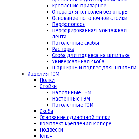
Крепление приварное
Опора для консолей без опоры
Основание потолочной стойки
Перфополоса
Перфорированная монтажная
лента
Потолочные скобы
Распорка
Скоба для подвеса на шпильке
Универсальная скоба
Шарнирный подвес для шпильки
Изделия ГЭМ
Полки
Стойки
Напольные ГЭМ
Настенные ГЭМ
Потолочные ГЭМ
Скоба
Основание одиночной полки
Комплект крепления к опоре
Подвески
Ключ