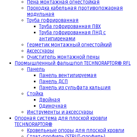
Пена монтажная огнестойкая
Проходка кабельная противопожарная
модульная
Труба гофрированная
Труба гофрированная ПВХ
Труба гофрированная ПНД с
антипиренами
Герметик монтажный огнестойкий
Аксессуары
Очиститель монтажной пены
Промышленный фальшпол TECHNORAPTOR® RFL
Панель
Панель вентилируемая
Панель ДСП
Панель из сульфата кальция
Стойка
Двойная
Одиночная
Инструменты и аксессуары
Опорная система для плоской кровли
TECHNORAPTOR®
Кровельные опоры для плоской кровли
Страт-профиль (STRUT-профиль)