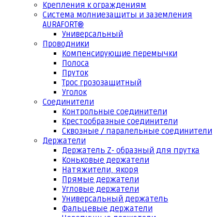
Крепления к ограждениям
Система молниезащиты и заземления
AURAFORT®
Универсальный
Проводники
Компенсирующие перемычки
Полоса
Пруток
Трос грозозащитный
Уголок
Соединители
Контрольные соединители
Крестообразные соединители
Сквозные / паралельные соединители
Держатели
Держатель Z- образный для прутка
Коньковые держатели
Натяжители, якоря
Прямые держатели
Угловые держатели
Универсальный держатель
Фальцевые держатели