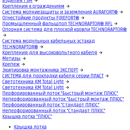
Изделия ГЭМ
Крепления к ограждениям
Система молниезащиты и заземления AURAFORT®
Огнестойкие продукты FIREFORT®
Промышленный фальшпол TECHNORAPTOR® RFL
Опорная система для плоской кровли TECHNORAPTOR®
Система модульных кабельных эстакад
TECHNORAPTOR®
Крепления для высоковольтного кабеля
Метизы
Крепеж
Экипировка монтажника ЭКСПЕРТ
СИСТЕМА для прокладки кабеля серии ПЛАСТ
Светотехника КМ Total Light
Светотехника КМ Total Light
Перфорированный лоток "Быстрый монтаж ПЛЮС"
Неперфорированный лоток "Быстрый монтаж ПЛЮС"
Перфорированный лоток "Стандарт ПЛЮС"
Неперфорированный лоток "Стандарт ПЛЮС"
Крышка лотка "ПЛЮС"
Крышка лотка