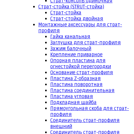
Страт-консоль одиночная
Страт-стойка (STRUT-стойка)
Страт-стойка
Страт-стойка двойная
Монтажные аксессуары для страт-
профиля
Гайка канальная
Заглушка для страт-профиля
Зажим балочный
Крепление приварное
Опорная пластина для
огнестойкой перегородки
Основание страт-профиля
Пластина Z-образная
Пластина поворотная
Пластина соединительная
Пластина угловая
Подкладная шайба
Прямоугольная скоба для страт-
профиля
Соединитель страт-профиля
внешний
Соединитель страт-профиля