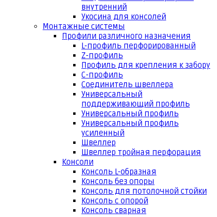
внутренний
Укосина для консолей
Монтажные системы
Профили различного назначения
L-профиль перфорированный
Z-профиль
Профиль для крепления к забору
С-профиль
Соединитель швеллера
Универсальный
поддерживающий профиль
Универсальный профиль
Универсальный профиль
усиленный
Швеллер
Швеллер тройная перфорация
Консоли
Консоль L-образная
Консоль без опоры
Консоль для потолочной стойки
Консоль с опорой
Консоль сварная