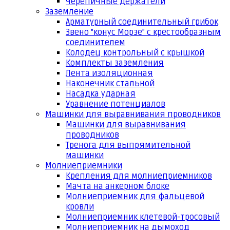
Черепичные держатели
Заземление
Арматурный соединительный грибок
Звено "конус Морзе" с крестообразным
соединителем
Колодец контрольный с крышкой
Комплекты заземления
Лента изоляционная
Наконечник стальной
Насадка ударная
Уравнение потенциалов
Машинки для выравнивания проводников
Машинки для выравнивания
проводников
Тренога для выпрямительной
машинки
Молниеприемники
Крепления для молниеприемников
Мачта на анкерном блоке
Молниеприемник для фальцевой
кровли
Молниеприемник клетевой-тросовый
Молниеприемник на дымоход