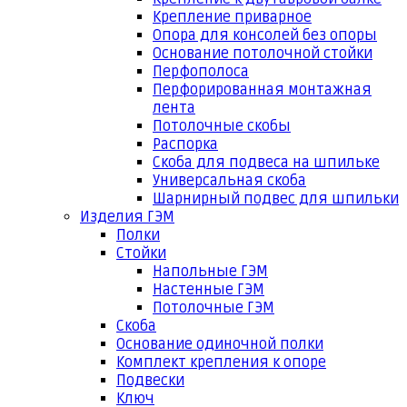
Крепление приварное
Опора для консолей без опоры
Основание потолочной стойки
Перфополоса
Перфорированная монтажная
лента
Потолочные скобы
Распорка
Скоба для подвеса на шпильке
Универсальная скоба
Шарнирный подвес для шпильки
Изделия ГЭМ
Полки
Стойки
Напольные ГЭМ
Настенные ГЭМ
Потолочные ГЭМ
Скоба
Основание одиночной полки
Комплект крепления к опоре
Подвески
Ключ