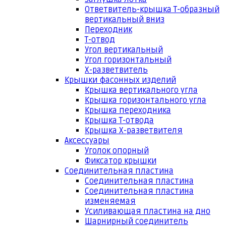
Ответвитель-крышка Т-образный
вертикальный вниз
Переходник
Т-отвод
Угол вертикальный
Угол горизонтальный
Х-разветвитель
Крышки фасонных изделий
Крышка вертикального угла
Крышка горизонтального угла
Крышка переходника
Крышка Т-отвода
Крышка Х-разветвителя
Аксессуары
Уголок опорный
Фиксатор крышки
Соединительная пластина
Соединительная пластина
Соединительная пластина
изменяемая
Усиливающая пластина на дно
Шарнирный соединитель