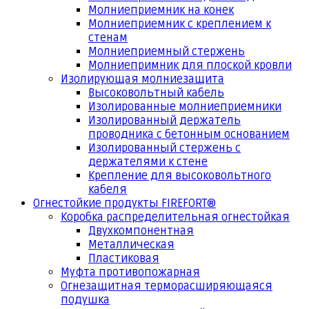
Молниеприемник на конек
Молниеприемник с креплением к
стенам
Молниеприемный стержень
Молниепримник для плоской кровли
Изолирующая молниезащита
Высоковольтный кабель
Изолированные молниеприемники
Изолированный держатель
проводника с бетонным основанием
Изолированный стержень с
держателями к стене
Крепление для высоковольтного
кабеля
Огнестойкие продукты FIREFORT®
Коробка распределительная огнестойкая
Двухкомпонентная
Металлическая
Пластиковая
Муфта противопожарная
Огнезащитная терморасширяющаяся
подушка