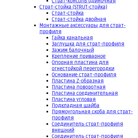
Страт-консоль одиночная
Страт-стойка (STRUT-стойка)
Страт-стойка
Страт-стойка двойная
Монтажные аксессуары для страт-
профиля
Гайка канальная
Заглушка для страт-профиля
Зажим балочный
Крепление приварное
Опорная пластина для
огнестойкой перегородки
Основание страт-профиля
Пластина Z-образная
Пластина поворотная
Пластина соединительная
Пластина угловая
Подкладная шайба
Прямоугольная скоба для страт-
профиля
Соединитель страт-профиля
внешний
Соединитель страт-профиля