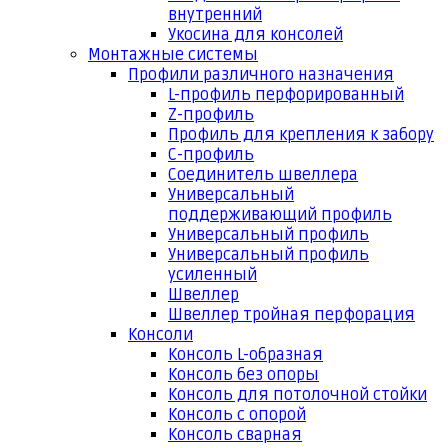
внутренний
Укосина для консолей
Монтажные системы
Профили различного назначения
L-профиль перфорированный
Z-профиль
Профиль для крепления к забору
С-профиль
Соединитель швеллера
Универсальный
поддерживающий профиль
Универсальный профиль
Универсальный профиль
усиленный
Швеллер
Швеллер тройная перфорация
Консоли
Консоль L-образная
Консоль без опоры
Консоль для потолочной стойки
Консоль с опорой
Консоль сварная