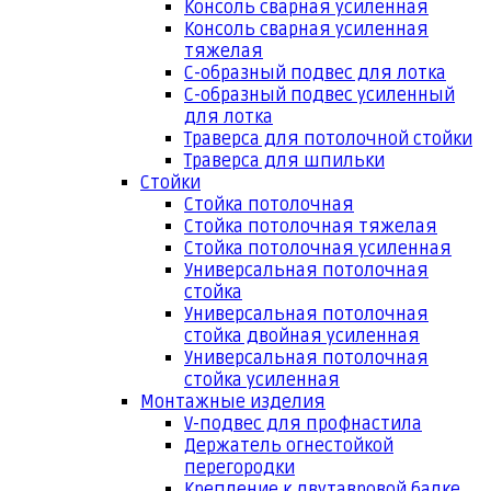
Консоль сварная усиленная
Консоль сварная усиленная
тяжелая
С-образный подвес для лотка
С-образный подвес усиленный
для лотка
Траверса для потолочной стойки
Траверса для шпильки
Стойки
Стойка потолочная
Стойка потолочная тяжелая
Стойка потолочная усиленная
Универсальная потолочная
стойка
Универсальная потолочная
стойка двойная усиленная
Универсальная потолочная
стойка усиленная
Монтажные изделия
V-подвес для профнастила
Держатель огнестойкой
перегородки
Крепление к двутавровой балке