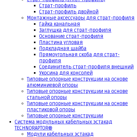
Страт-профиль
Страт-профиль двойной
Монтажные аксессуары для страт-профиля
Гайка канальная
Заглушка для страт-профиля
Основание страт-профиля
Пластина угловая
Подкладная шайба
Прямоугольная скоба для страт-
профиля
Соединитель страт-профиля внешний
Укосина для консолей
Типовые опорные конструкции на основе
алюминиевой опоры
Типовые опорные конструкции на основе
стальной опоры
Типовые опорные конструкции на основе
пластиковой опоры
Типовые опорные конструкции
Система модульных кабельных эстакад
TECHNORAPTOR®
Модули кабельных эстакад