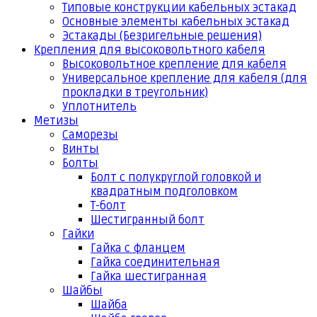
Типовые конструкции кабельных эстакад
Основные элементы кабельных эстакад
Эстакады (Безригельные решения)
Крепления для высоковольтного кабеля
Высоковольтное крепление для кабеля
Универсальное крепление для кабеля (для
прокладки в треугольник)
Уплотнитель
Метизы
Саморезы
Винты
Болты
Болт с полукруглой головкой и
квадратным подголовком
Т-болт
Шестигранный болт
Гайки
Гайка с фланцем
Гайка соединительная
Гайка шестигранная
Шайбы
Шайба