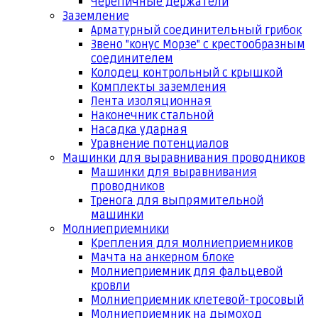
Черепичные держатели
Заземление
Арматурный соединительный грибок
Звено "конус Морзе" с крестообразным
соединителем
Колодец контрольный с крышкой
Комплекты заземления
Лента изоляционная
Наконечник стальной
Насадка ударная
Уравнение потенциалов
Машинки для выравнивания проводников
Машинки для выравнивания
проводников
Тренога для выпрямительной
машинки
Молниеприемники
Крепления для молниеприемников
Мачта на анкерном блоке
Молниеприемник для фальцевой
кровли
Молниеприемник клетевой-тросовый
Молниеприемник на дымоход