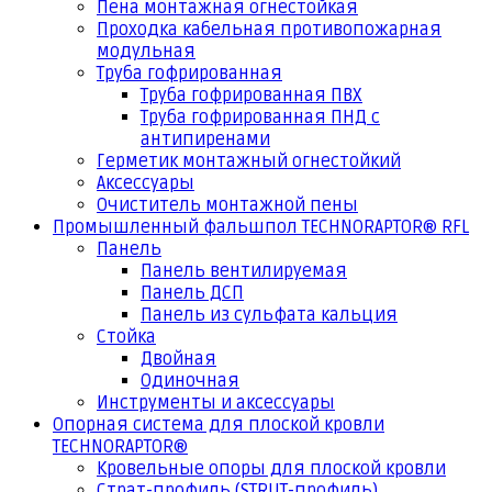
Пена монтажная огнестойкая
Проходка кабельная противопожарная
модульная
Труба гофрированная
Труба гофрированная ПВХ
Труба гофрированная ПНД с
антипиренами
Герметик монтажный огнестойкий
Аксессуары
Очиститель монтажной пены
Промышленный фальшпол TECHNORAPTOR® RFL
Панель
Панель вентилируемая
Панель ДСП
Панель из сульфата кальция
Стойка
Двойная
Одиночная
Инструменты и аксессуары
Опорная система для плоской кровли
TECHNORAPTOR®
Кровельные опоры для плоской кровли
Страт-профиль (STRUT-профиль)