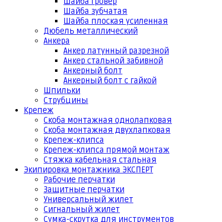
Шайба гровер
Шайба зубчатая
Шайба плоская усиленная
Дюбель металлический
Анкера
Анкер латунный разрезной
Анкер стальной забивной
Анкерный болт
Анкерный болт с гайкой
Шпильки
Струбцины
Крепеж
Скоба монтажная однолапковая
Скоба монтажная двухлапковая
Крепеж-клипса
Крепеж-клипса прямой монтаж
Стяжка кабельная стальная
Экипировка монтажника ЭКСПЕРТ
Рабочие перчатки
Защитные перчатки
Универсальный жилет
Сигнальный жилет
Сумка-скрутка для инструментов