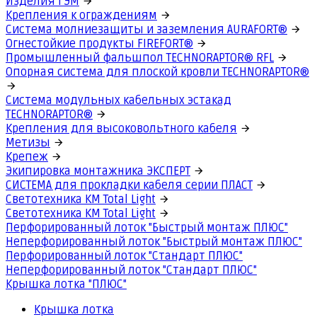
Изделия ГЭМ
Крепления к ограждениям
Система молниезащиты и заземления AURAFORT®
Огнестойкие продукты FIREFORT®
Промышленный фальшпол TECHNORAPTOR® RFL
Опорная система для плоской кровли TECHNORAPTOR®
Система модульных кабельных эстакад
TECHNORAPTOR®
Крепления для высоковольтного кабеля
Метизы
Крепеж
Экипировка монтажника ЭКСПЕРТ
СИСТЕМА для прокладки кабеля серии ПЛАСТ
Светотехника КМ Total Light
Светотехника КМ Total Light
Перфорированный лоток "Быстрый монтаж ПЛЮС"
Неперфорированный лоток "Быстрый монтаж ПЛЮС"
Перфорированный лоток "Стандарт ПЛЮС"
Неперфорированный лоток "Стандарт ПЛЮС"
Крышка лотка "ПЛЮС"
Крышка лотка