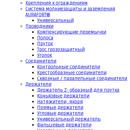
Крепления к ограждениям
Система молниезащиты и заземления
AURAFORT®
Универсальный
Проводники
Компенсирующие перемычки
Полоса
Пруток
Трос грозозащитный
Уголок
Соединители
Контрольные соединители
Крестообразные соединители
Сквозные / паралельные соединители
Держатели
Держатель Z- образный для прутка
Коньковые держатели
Натяжители, якоря
Прямые держатели
Угловые держатели
Универсальный держатель
Фальцевые держатели