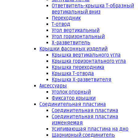
Ответвитель-крышка Т-образный
вертикальный вниз
Переходник
Т-отвод
Угол вертикальный
Угол горизонтальный
Х-разветвитель
Крышки фасонных изделий
Крышка вертикального угла
Крышка горизонтального угла
Крышка переходника
Крышка Т-отвода
Крышка Х-разветвителя
Аксессуары
Уголок опорный
Фиксатор крышки
Соединительная пластина
Соединительная пластина
Соединительная пластина
изменяемая
Усиливающая пластина на дно
Шарнирный соединитель