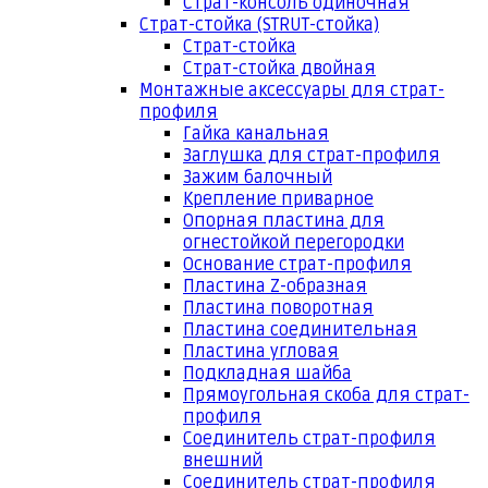
Страт-консоль одиночная
Страт-стойка (STRUT-стойка)
Страт-стойка
Страт-стойка двойная
Монтажные аксессуары для страт-
профиля
Гайка канальная
Заглушка для страт-профиля
Зажим балочный
Крепление приварное
Опорная пластина для
огнестойкой перегородки
Основание страт-профиля
Пластина Z-образная
Пластина поворотная
Пластина соединительная
Пластина угловая
Подкладная шайба
Прямоугольная скоба для страт-
профиля
Соединитель страт-профиля
внешний
Соединитель страт-профиля