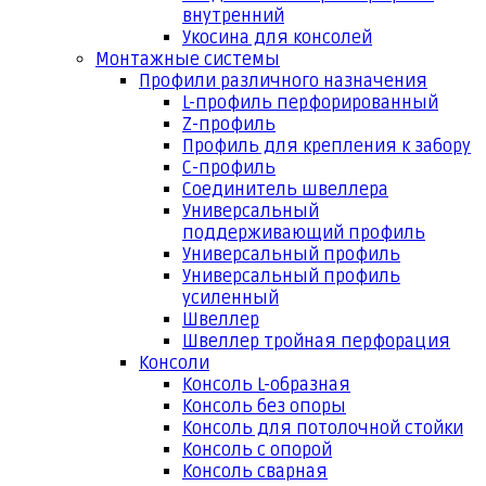
внутренний
Укосина для консолей
Монтажные системы
Профили различного назначения
L-профиль перфорированный
Z-профиль
Профиль для крепления к забору
С-профиль
Соединитель швеллера
Универсальный
поддерживающий профиль
Универсальный профиль
Универсальный профиль
усиленный
Швеллер
Швеллер тройная перфорация
Консоли
Консоль L-образная
Консоль без опоры
Консоль для потолочной стойки
Консоль с опорой
Консоль сварная