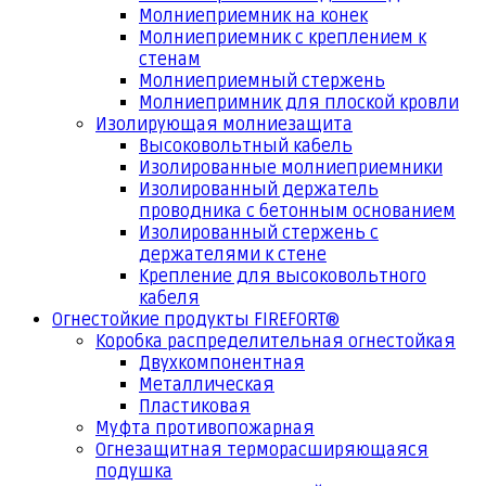
Молниеприемник на конек
Молниеприемник с креплением к
стенам
Молниеприемный стержень
Молниепримник для плоской кровли
Изолирующая молниезащита
Высоковольтный кабель
Изолированные молниеприемники
Изолированный держатель
проводника с бетонным основанием
Изолированный стержень с
держателями к стене
Крепление для высоковольтного
кабеля
Огнестойкие продукты FIREFORT®
Коробка распределительная огнестойкая
Двухкомпонентная
Металлическая
Пластиковая
Муфта противопожарная
Огнезащитная терморасширяющаяся
подушка