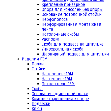
Крепление приварное
Опора для консолей без опоры
Основание потолочной стойки
Перфополоса
Перфорированная монтажная
лента
Потолочные скобы
Распорка
Скоба для подвеса на шпильке
Универсальная скоба
Шарнирный подвес для шпильки
Изделия ГЭМ
Полки
Стойки
Напольные ГЭМ
Настенные ГЭМ
Потолочные ГЭМ
Скоба
Основание одиночной полки
Комплект крепления к опоре
Подвески
Ключ