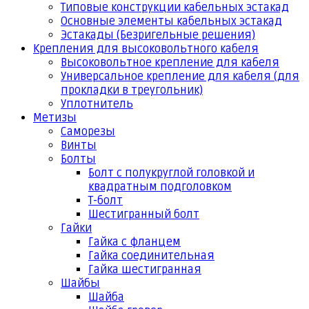
Типовые конструкции кабельных эстакад
Основные элементы кабельных эстакад
Эстакады (Безригельные решения)
Крепления для высоковольтного кабеля
Высоковольтное крепление для кабеля
Универсальное крепление для кабеля (для
прокладки в треугольник)
Уплотнитель
Метизы
Саморезы
Винты
Болты
Болт с полукруглой головкой и
квадратным подголовком
Т-болт
Шестигранный болт
Гайки
Гайка с фланцем
Гайка соединительная
Гайка шестигранная
Шайбы
Шайба