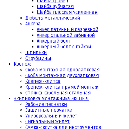
Шайба гровер
Шайба зубчатая
Шайба плоская усиленная
Дюбель металлический
Анкера
Анкер латунный разрезной
Анкер стальной забивной
Анкерный болт
Анкерный болт с гайкой
Шпильки
Струбцины
Крепеж
Скоба монтажная однолапковая
Скоба монтажная двухлапковая
Крепеж-клипса
Крепеж-клипса прямой монтаж
Стяжка кабельная стальная
Экипировка монтажника ЭКСПЕРТ
Рабочие перчатки
Защитные перчатки
Универсальный жилет
Сигнальный жилет
Сумка-скрутка для инструментов