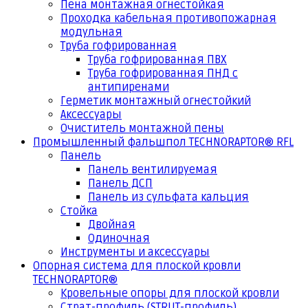
Пена монтажная огнестойкая
Проходка кабельная противопожарная
модульная
Труба гофрированная
Труба гофрированная ПВХ
Труба гофрированная ПНД с
антипиренами
Герметик монтажный огнестойкий
Аксессуары
Очиститель монтажной пены
Промышленный фальшпол TECHNORAPTOR® RFL
Панель
Панель вентилируемая
Панель ДСП
Панель из сульфата кальция
Стойка
Двойная
Одиночная
Инструменты и аксессуары
Опорная система для плоской кровли
TECHNORAPTOR®
Кровельные опоры для плоской кровли
Страт-профиль (STRUT-профиль)