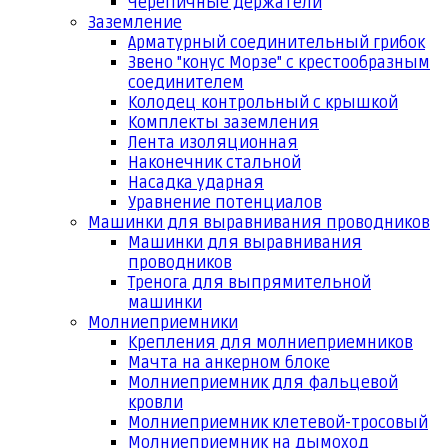
Черепичные держатели
Заземление
Арматурный соединительный грибок
Звено "конус Морзе" с крестообразным
соединителем
Колодец контрольный с крышкой
Комплекты заземления
Лента изоляционная
Наконечник стальной
Насадка ударная
Уравнение потенциалов
Машинки для выравнивания проводников
Машинки для выравнивания
проводников
Тренога для выпрямительной
машинки
Молниеприемники
Крепления для молниеприемников
Мачта на анкерном блоке
Молниеприемник для фальцевой
кровли
Молниеприемник клетевой-тросовый
Молниеприемник на дымоход