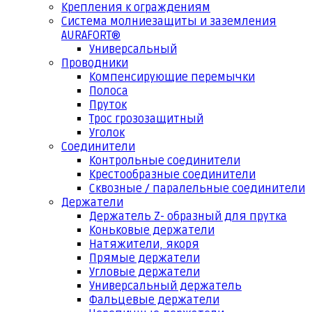
Крепления к ограждениям
Система молниезащиты и заземления
AURAFORT®
Универсальный
Проводники
Компенсирующие перемычки
Полоса
Пруток
Трос грозозащитный
Уголок
Соединители
Контрольные соединители
Крестообразные соединители
Сквозные / паралельные соединители
Держатели
Держатель Z- образный для прутка
Коньковые держатели
Натяжители, якоря
Прямые держатели
Угловые держатели
Универсальный держатель
Фальцевые держатели