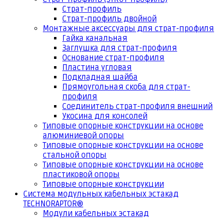
Страт-профиль
Страт-профиль двойной
Монтажные аксессуары для страт-профиля
Гайка канальная
Заглушка для страт-профиля
Основание страт-профиля
Пластина угловая
Подкладная шайба
Прямоугольная скоба для страт-
профиля
Соединитель страт-профиля внешний
Укосина для консолей
Типовые опорные конструкции на основе
алюминиевой опоры
Типовые опорные конструкции на основе
стальной опоры
Типовые опорные конструкции на основе
пластиковой опоры
Типовые опорные конструкции
Система модульных кабельных эстакад
TECHNORAPTOR®
Модули кабельных эстакад