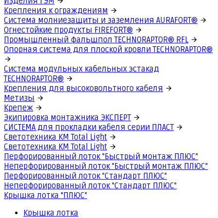
Изделия ГЭМ
Крепления к ограждениям
Система молниезащиты и заземления AURAFORT®
Огнестойкие продукты FIREFORT®
Промышленный фальшпол TECHNORAPTOR® RFL
Опорная система для плоской кровли TECHNORAPTOR®
Система модульных кабельных эстакад
TECHNORAPTOR®
Крепления для высоковольтного кабеля
Метизы
Крепеж
Экипировка монтажника ЭКСПЕРТ
СИСТЕМА для прокладки кабеля серии ПЛАСТ
Светотехника КМ Total Light
Светотехника КМ Total Light
Перфорированный лоток "Быстрый монтаж ПЛЮС"
Неперфорированный лоток "Быстрый монтаж ПЛЮС"
Перфорированный лоток "Стандарт ПЛЮС"
Неперфорированный лоток "Стандарт ПЛЮС"
Крышка лотка "ПЛЮС"
Крышка лотка