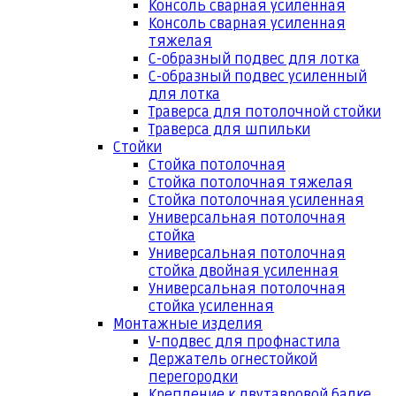
Консоль сварная усиленная
Консоль сварная усиленная
тяжелая
С-образный подвес для лотка
С-образный подвес усиленный
для лотка
Траверса для потолочной стойки
Траверса для шпильки
Стойки
Стойка потолочная
Стойка потолочная тяжелая
Стойка потолочная усиленная
Универсальная потолочная
стойка
Универсальная потолочная
стойка двойная усиленная
Универсальная потолочная
стойка усиленная
Монтажные изделия
V-подвес для профнастила
Держатель огнестойкой
перегородки
Крепление к двутавровой балке