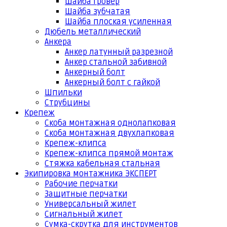
Шайба гровер
Шайба зубчатая
Шайба плоская усиленная
Дюбель металлический
Анкера
Анкер латунный разрезной
Анкер стальной забивной
Анкерный болт
Анкерный болт с гайкой
Шпильки
Струбцины
Крепеж
Скоба монтажная однолапковая
Скоба монтажная двухлапковая
Крепеж-клипса
Крепеж-клипса прямой монтаж
Стяжка кабельная стальная
Экипировка монтажника ЭКСПЕРТ
Рабочие перчатки
Защитные перчатки
Универсальный жилет
Сигнальный жилет
Сумка-скрутка для инструментов