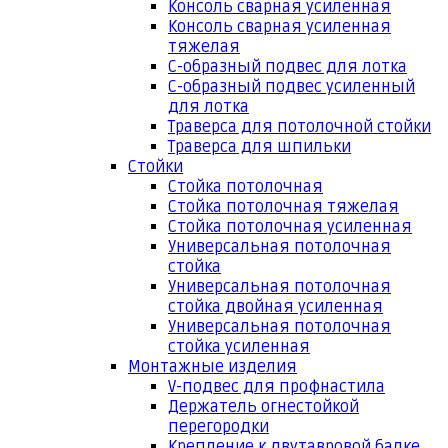
Консоль сварная усиленная
Консоль сварная усиленная
тяжелая
С-образный подвес для лотка
С-образный подвес усиленный
для лотка
Траверса для потолочной стойки
Траверса для шпильки
Стойки
Стойка потолочная
Стойка потолочная тяжелая
Стойка потолочная усиленная
Универсальная потолочная
стойка
Универсальная потолочная
стойка двойная усиленная
Универсальная потолочная
стойка усиленная
Монтажные изделия
V-подвес для профнастила
Держатель огнестойкой
перегородки
Крепление к двутавровой балке