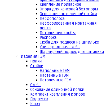
Крепление приварное
Опора для консолей без опоры
Основание потолочной стойки
Перфополоса
Перфорированная монтажная
лента
Потолочные скобы
Распорка
Скоба для подвеса на шпильке
Универсальная скоба
Шарнирный подвес для шпильки
Изделия ГЭМ
Полки
Стойки
Напольные ГЭМ
Настенные ГЭМ
Потолочные ГЭМ
Скоба
Основание одиночной полки
Комплект крепления к опоре
Подвески
Ключ