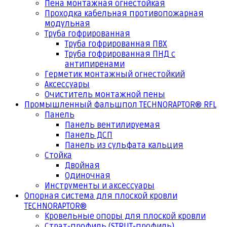
Пена монтажная огнестойкая
Проходка кабельная противопожарная
модульная
Труба гофрированная
Труба гофрированная ПВХ
Труба гофрированная ПНД с
антипиренами
Герметик монтажный огнестойкий
Аксессуары
Очиститель монтажной пены
Промышленный фальшпол TECHNORAPTOR® RFL
Панель
Панель вентилируемая
Панель ДСП
Панель из сульфата кальция
Стойка
Двойная
Одиночная
Инструменты и аксессуары
Опорная система для плоской кровли
TECHNORAPTOR®
Кровельные опоры для плоской кровли
Страт-профиль (STRUT-профиль)