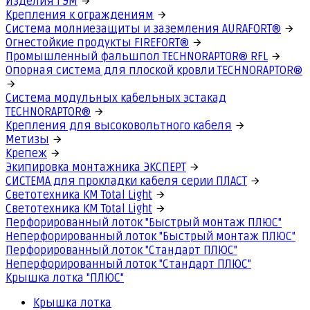
Изделия ГЭМ
Крепления к ограждениям
Система молниезащиты и заземления AURAFORT®
Огнестойкие продукты FIREFORT®
Промышленный фальшпол TECHNORAPTOR® RFL
Опорная система для плоской кровли TECHNORAPTOR®
Система модульных кабельных эстакад
TECHNORAPTOR®
Крепления для высоковольтного кабеля
Метизы
Крепеж
Экипировка монтажника ЭКСПЕРТ
СИСТЕМА для прокладки кабеля серии ПЛАСТ
Светотехника КМ Total Light
Светотехника КМ Total Light
Перфорированный лоток "Быстрый монтаж ПЛЮС"
Неперфорированный лоток "Быстрый монтаж ПЛЮС"
Перфорированный лоток "Стандарт ПЛЮС"
Неперфорированный лоток "Стандарт ПЛЮС"
Крышка лотка "ПЛЮС"
Крышка лотка