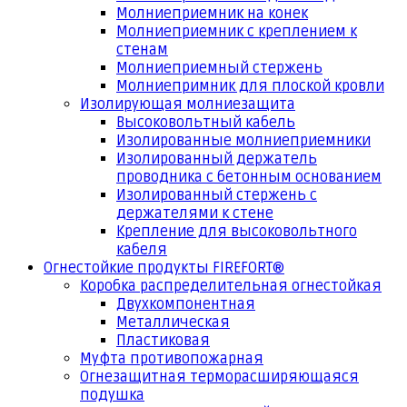
Молниеприемник на конек
Молниеприемник с креплением к
стенам
Молниеприемный стержень
Молниепримник для плоской кровли
Изолирующая молниезащита
Высоковольтный кабель
Изолированные молниеприемники
Изолированный держатель
проводника с бетонным основанием
Изолированный стержень с
держателями к стене
Крепление для высоковольтного
кабеля
Огнестойкие продукты FIREFORT®
Коробка распределительная огнестойкая
Двухкомпонентная
Металлическая
Пластиковая
Муфта противопожарная
Огнезащитная терморасширяющаяся
подушка