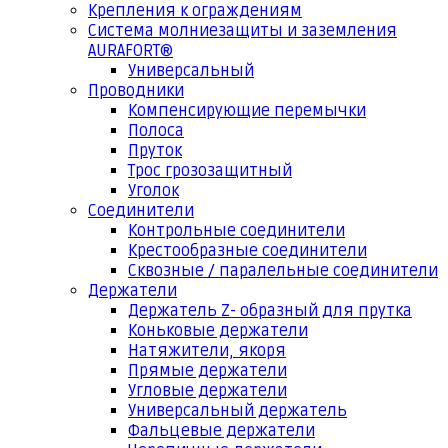
Крепления к ограждениям
Система молниезащиты и заземления
AURAFORT®
Универсальный
Проводники
Компенсирующие перемычки
Полоса
Пруток
Трос грозозащитный
Уголок
Соединители
Контрольные соединители
Крестообразные соединители
Сквозные / паралельные соединители
Держатели
Держатель Z- образный для прутка
Коньковые держатели
Натяжители, якоря
Прямые держатели
Угловые держатели
Универсальный держатель
Фальцевые держатели