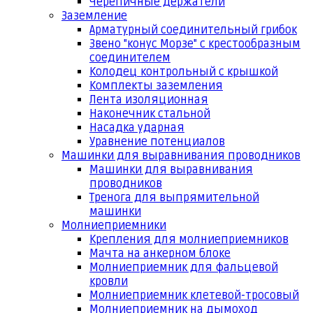
Черепичные держатели
Заземление
Арматурный соединительный грибок
Звено "конус Морзе" с крестообразным
соединителем
Колодец контрольный с крышкой
Комплекты заземления
Лента изоляционная
Наконечник стальной
Насадка ударная
Уравнение потенциалов
Машинки для выравнивания проводников
Машинки для выравнивания
проводников
Тренога для выпрямительной
машинки
Молниеприемники
Крепления для молниеприемников
Мачта на анкерном блоке
Молниеприемник для фальцевой
кровли
Молниеприемник клетевой-тросовый
Молниеприемник на дымоход