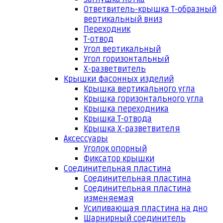
Ответвитель-крышка Т-образный
вертикальный вниз
Переходник
Т-отвод
Угол вертикальный
Угол горизонтальный
Х-разветвитель
Крышки фасонных изделий
Крышка вертикального угла
Крышка горизонтального угла
Крышка переходника
Крышка Т-отвода
Крышка Х-разветвителя
Аксессуары
Уголок опорный
Фиксатор крышки
Соединительная пластина
Соединительная пластина
Соединительная пластина
изменяемая
Усиливающая пластина на дно
Шарнирный соединитель