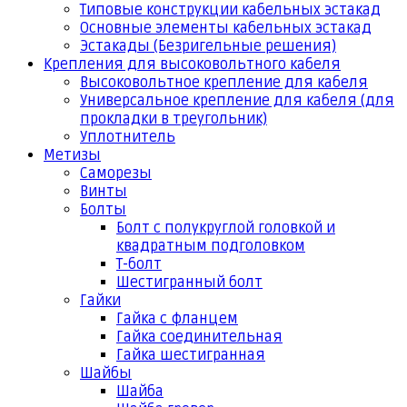
Типовые конструкции кабельных эстакад
Основные элементы кабельных эстакад
Эстакады (Безригельные решения)
Крепления для высоковольтного кабеля
Высоковольтное крепление для кабеля
Универсальное крепление для кабеля (для
прокладки в треугольник)
Уплотнитель
Метизы
Саморезы
Винты
Болты
Болт с полукруглой головкой и
квадратным подголовком
Т-болт
Шестигранный болт
Гайки
Гайка с фланцем
Гайка соединительная
Гайка шестигранная
Шайбы
Шайба