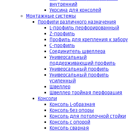
внутренний
Укосина для консолей
Монтажные системы
Профили различного назначения
L-профиль перфорированный
Z-профиль
Профиль для крепления к забору
С-профиль
Соединитель швеллера
Универсальный
поддерживающий профиль
Универсальный профиль
Универсальный профиль
усиленный
Швеллер
Швеллер тройная перфорация
Консоли
Консоль L-образная
Консоль без опоры
Консоль для потолочной стойки
Консоль с опорой
Консоль сварная