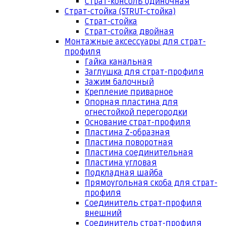
Страт-консоль одиночная
Страт-стойка (STRUT-стойка)
Страт-стойка
Страт-стойка двойная
Монтажные аксессуары для страт-
профиля
Гайка канальная
Заглушка для страт-профиля
Зажим балочный
Крепление приварное
Опорная пластина для
огнестойкой перегородки
Основание страт-профиля
Пластина Z-образная
Пластина поворотная
Пластина соединительная
Пластина угловая
Подкладная шайба
Прямоугольная скоба для страт-
профиля
Соединитель страт-профиля
внешний
Соединитель страт-профиля