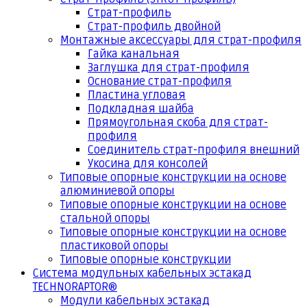
Страт-профиль
Страт-профиль двойной
Монтажные аксессуары для страт-профиля
Гайка канальная
Заглушка для страт-профиля
Основание страт-профиля
Пластина угловая
Подкладная шайба
Прямоугольная скоба для страт-
профиля
Соединитель страт-профиля внешний
Укосина для консолей
Типовые опорные конструкции на основе
алюминиевой опоры
Типовые опорные конструкции на основе
стальной опоры
Типовые опорные конструкции на основе
пластиковой опоры
Типовые опорные конструкции
Система модульных кабельных эстакад
TECHNORAPTOR®
Модули кабельных эстакад