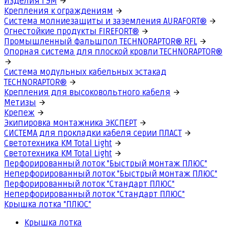
Изделия ГЭМ
Крепления к ограждениям
Система молниезащиты и заземления AURAFORT®
Огнестойкие продукты FIREFORT®
Промышленный фальшпол TECHNORAPTOR® RFL
Опорная система для плоской кровли TECHNORAPTOR®
Система модульных кабельных эстакад
TECHNORAPTOR®
Крепления для высоковольтного кабеля
Метизы
Крепеж
Экипировка монтажника ЭКСПЕРТ
СИСТЕМА для прокладки кабеля серии ПЛАСТ
Светотехника КМ Total Light
Светотехника КМ Total Light
Перфорированный лоток "Быстрый монтаж ПЛЮС"
Неперфорированный лоток "Быстрый монтаж ПЛЮС"
Перфорированный лоток "Стандарт ПЛЮС"
Неперфорированный лоток "Стандарт ПЛЮС"
Крышка лотка "ПЛЮС"
Крышка лотка