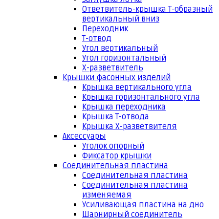
Ответвитель-крышка Т-образный
вертикальный вниз
Переходник
Т-отвод
Угол вертикальный
Угол горизонтальный
Х-разветвитель
Крышки фасонных изделий
Крышка вертикального угла
Крышка горизонтального угла
Крышка переходника
Крышка Т-отвода
Крышка Х-разветвителя
Аксессуары
Уголок опорный
Фиксатор крышки
Соединительная пластина
Соединительная пластина
Соединительная пластина
изменяемая
Усиливающая пластина на дно
Шарнирный соединитель