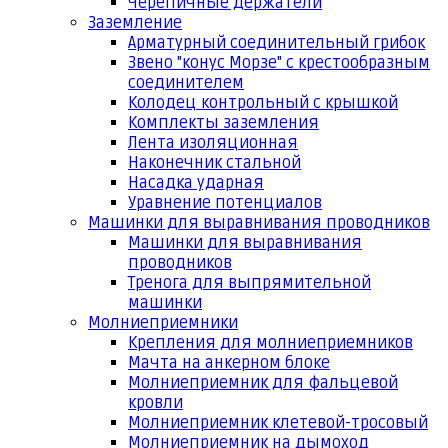
Черепичные держатели
Заземление
Арматурный соединительный грибок
Звено "конус Морзе" с крестообразным
соединителем
Колодец контрольный с крышкой
Комплекты заземления
Лента изоляционная
Наконечник стальной
Насадка ударная
Уравнение потенциалов
Машинки для выравнивания проводников
Машинки для выравнивания
проводников
Тренога для выпрямительной
машинки
Молниеприемники
Крепления для молниеприемников
Мачта на анкерном блоке
Молниеприемник для фальцевой
кровли
Молниеприемник клетевой-тросовый
Молниеприемник на дымоход