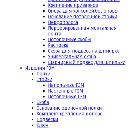
Крепление приварное
Опора для консолей без опоры
Основание потолочной стойки
Перфополоса
Перфорированная монтажная
лента
Потолочные скобы
Распорка
Скоба для подвеса на шпильке
Универсальная скоба
Шарнирный подвес для шпильки
Изделия ГЭМ
Полки
Стойки
Напольные ГЭМ
Настенные ГЭМ
Потолочные ГЭМ
Скоба
Основание одиночной полки
Комплект крепления к опоре
Подвески
Ключ