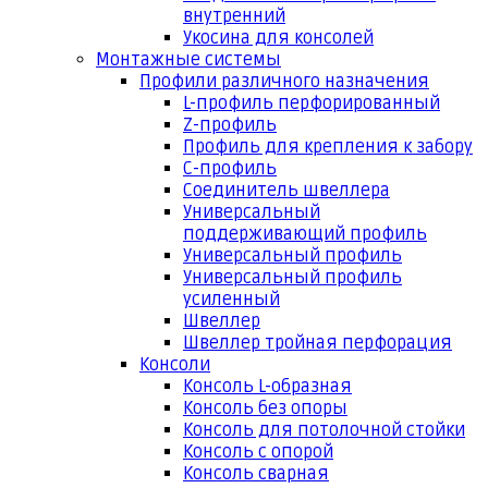
внутренний
Укосина для консолей
Монтажные системы
Профили различного назначения
L-профиль перфорированный
Z-профиль
Профиль для крепления к забору
С-профиль
Соединитель швеллера
Универсальный
поддерживающий профиль
Универсальный профиль
Универсальный профиль
усиленный
Швеллер
Швеллер тройная перфорация
Консоли
Консоль L-образная
Консоль без опоры
Консоль для потолочной стойки
Консоль с опорой
Консоль сварная