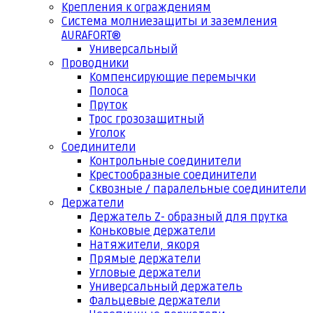
Крепления к ограждениям
Система молниезащиты и заземления
AURAFORT®
Универсальный
Проводники
Компенсирующие перемычки
Полоса
Пруток
Трос грозозащитный
Уголок
Соединители
Контрольные соединители
Крестообразные соединители
Сквозные / паралельные соединители
Держатели
Держатель Z- образный для прутка
Коньковые держатели
Натяжители, якоря
Прямые держатели
Угловые держатели
Универсальный держатель
Фальцевые держатели