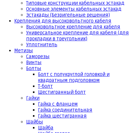
Типовые конструкции кабельных эстакад
Основные элементы кабельных эстакад
Эстакады (Безригельные решения)
Крепления для высоковольтного кабеля
Высоковольтное крепление для кабеля
Универсальное крепление для кабеля (для
прокладки в треугольник)
Уплотнитель
Метизы
Саморезы
Винты
Болты
Болт с полукруглой головкой и
квадратным подголовком
Т-болт
Шестигранный болт
Гайки
Гайка с фланцем
Гайка соединительная
Гайка шестигранная
Шайбы
Шайба