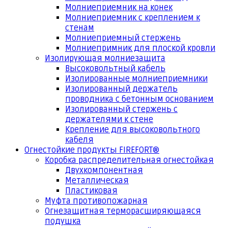
Молниеприемник на конек
Молниеприемник с креплением к
стенам
Молниеприемный стержень
Молниепримник для плоской кровли
Изолирующая молниезащита
Высоковольтный кабель
Изолированные молниеприемники
Изолированный держатель
проводника с бетонным основанием
Изолированный стержень с
держателями к стене
Крепление для высоковольтного
кабеля
Огнестойкие продукты FIREFORT®
Коробка распределительная огнестойкая
Двухкомпонентная
Металлическая
Пластиковая
Муфта противопожарная
Огнезащитная терморасширяющаяся
подушка