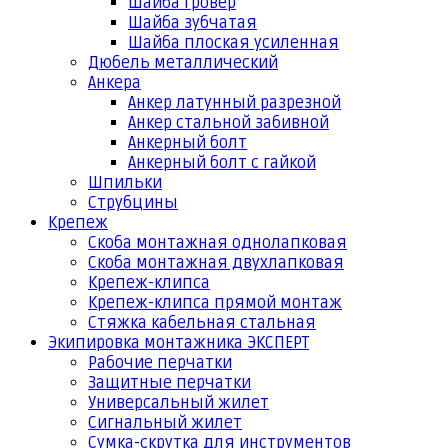
Шайба гровер
Шайба зубчатая
Шайба плоская усиленная
Дюбель металлический
Анкера
Анкер латунный разрезной
Анкер стальной забивной
Анкерный болт
Анкерный болт с гайкой
Шпильки
Струбцины
Крепеж
Скоба монтажная однолапковая
Скоба монтажная двухлапковая
Крепеж-клипса
Крепеж-клипса прямой монтаж
Стяжка кабельная стальная
Экипировка монтажника ЭКСПЕРТ
Рабочие перчатки
Защитные перчатки
Универсальный жилет
Сигнальный жилет
Сумка-скрутка для инструментов