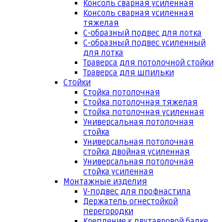
Консоль сварная усиленная
Консоль сварная усиленная
тяжелая
С-образный подвес для лотка
С-образный подвес усиленный
для лотка
Траверса для потолочной стойки
Траверса для шпильки
Стойки
Стойка потолочная
Стойка потолочная тяжелая
Стойка потолочная усиленная
Универсальная потолочная
стойка
Универсальная потолочная
стойка двойная усиленная
Универсальная потолочная
стойка усиленная
Монтажные изделия
V-подвес для профнастила
Держатель огнестойкой
перегородки
Крепление к двутавровой балке