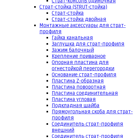
Страт-консоль одиночная
Страт-стойка (STRUT-стойка)
Страт-стойка
Страт-стойка двойная
Монтажные аксессуары для страт-
профиля
Гайка канальная
Заглушка для страт-профиля
Зажим балочный
Крепление приварное
Опорная пластина для
огнестойкой перегородки
Основание страт-профиля
Пластина Z-образная
Пластина поворотная
Пластина соединительная
Пластина угловая
Подкладная шайба
Прямоугольная скоба для страт-
профиля
Соединитель страт-профиля
внешний
Соединитель страт-профиля