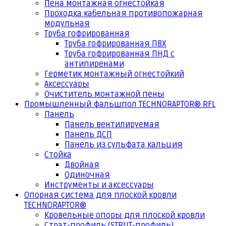
Пена монтажная огнестойкая
Проходка кабельная противопожарная
модульная
Труба гофрированная
Труба гофрированная ПВХ
Труба гофрированная ПНД с
антипиренами
Герметик монтажный огнестойкий
Аксессуары
Очиститель монтажной пены
Промышленный фальшпол TECHNORAPTOR® RFL
Панель
Панель вентилируемая
Панель ДСП
Панель из сульфата кальция
Стойка
Двойная
Одиночная
Инструменты и аксессуары
Опорная система для плоской кровли
TECHNORAPTOR®
Кровельные опоры для плоской кровли
Страт-профиль (STRUT-профиль)