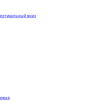
вертикальный вниз
яемая