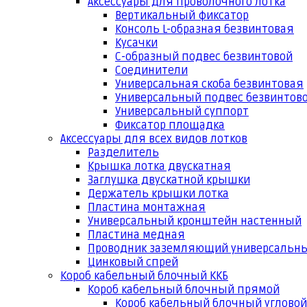
Аксессуары для проволочного лотка
Вертикальный фиксатор
Консоль L-образная безвинтовая
Кусачки
С-образный подвес безвинтовой
Соединители
Универсальная скоба безвинтовая
Универсальный подвес безвинтов
Универсальный суппорт
Фиксатор площадка
Аксессуары для всех видов лотков
Разделитель
Крышка лотка двускатная
Заглушка двускатной крышки
Держатель крышки лотка
Пластина монтажная
Универсальный кронштейн настенный
Пластина медная
Проводник заземляющий универсальн
Цинковый спрей
Короб кабельный блочный ККБ
Короб кабельный блочный прямой
Короб кабельный блочный угловой