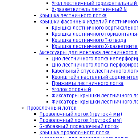
Угол лестничный горизонтальный
Х-разветвитель лестничный N
Крышка лестничного лотка
Крышки фасонных изделий лестничног
Крышка лестничного вертикальног
Крышка лестничного горизонтальн
Крышка лестничного Т-отвода
Крышка лестничного Х-разветвит
Аксессуары для монтажа лестничного л
Дно лестничного лотка неперфори
Дно лестничного лотка перфориро
Кабельный спуск лестничного лот
Кронштейн настенный соедините
Прижимы лестничного лотка
Уголок опорный
Фиксаторы крышки лестничного л
Фиксаторы крышки лестничного ло
Проволочный лоток
Проволочный лоток (пруток 4 мм)
Проволочный лоток (пруток 5 мм)
G-образный проволочный лоток
Крышка проволочного лотка