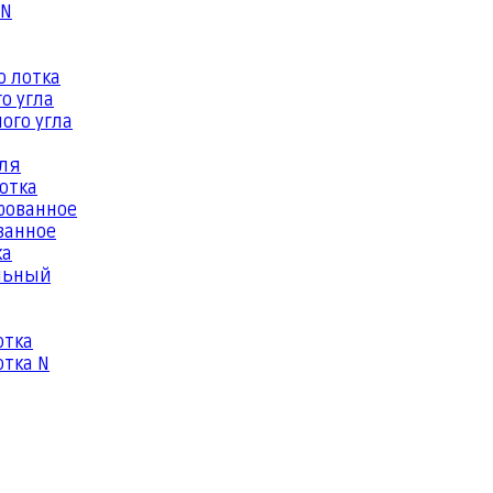
 N
о лотка
о угла
ого угла
еля
отка
рованное
ванное
ка
льный
отка
тка N