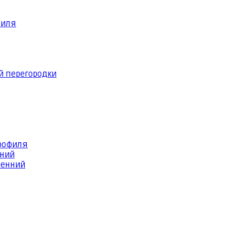
филя
й перегородки
профиля
шний
ренний