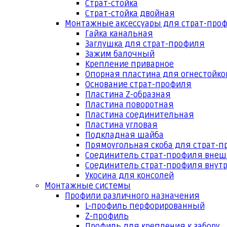
Страт-стойка
Страт-стойка двойная
Монтажные аксессуары для страт-про
Гайка канальная
Заглушка для страт-профиля
Зажим балочный
Крепление приварное
Опорная пластина для огнестойко
Основание страт-профиля
Пластина Z-образная
Пластина поворотная
Пластина соединительная
Пластина угловая
Подкладная шайба
Прямоугольная скоба для страт-
Соединитель страт-профиля вне
Соединитель страт-профиля внут
Укосина для консолей
Монтажные системы
Профили различного назначения
L-профиль перфорированный
Z-профиль
Профиль для крепления к забору