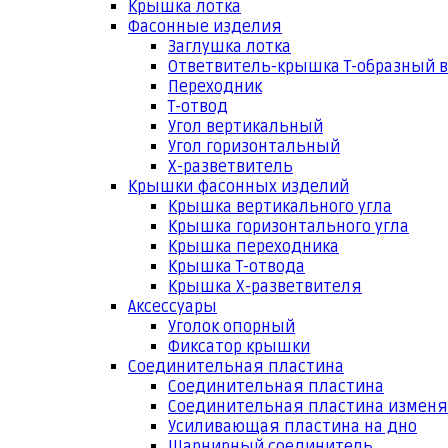
Крышка лотка
Фасонные изделия
Заглушка лотка
Ответвитель-крышка Т-образный 
Переходник
Т-отвод
Угол вертикальный
Угол горизонтальный
Х-разветвитель
Крышки фасонных изделий
Крышка вертикального угла
Крышка горизонтального угла
Крышка переходника
Крышка Т-отвода
Крышка Х-разветвителя
Аксессуары
Уголок опорный
Фиксатор крышки
Соединительная пластина
Соединительная пластина
Соединительная пластина измен
Усиливающая пластина на дно
Шарнирный соединитель