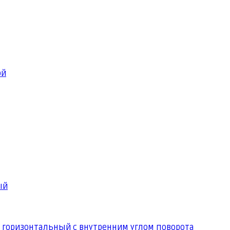
ой
ый
 горизонтальный с внутренним углом поворота