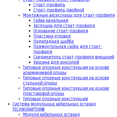
Страт-профиль
Страт-профиль двойной
Монтажные аксессуары для страт-профиля
Гайка канальная
Заглушка для страт-профиля
Основание страт-профиля
Пластина угловая
Подкладная шайба
Прямоугольная скоба для страт-
профиля
Соединитель страт-профиля внешний
Укосина для консолей
Типовые опорные конструкции на основе
алюминиевой опоры
Типовые опорные конструкции на основе
стальной опоры
Типовые опорные конструкции на основе
пластиковой опоры
Типовые опорные конструкции
Система модульных кабельных эстакад
TECHNORAPTOR®
Модули кабельных эстакад