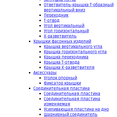
Ответвитель-крышка Т-образный
вертикальный вниз
Переходник
Т-отвод
Угол вертикальный
Угол горизонтальный
Х-разветвитель
Крышки фасонных изделий
Крышка вертикального угла
Крышка горизонтального угла
Крышка переходника
Крышка Т-отвода
Крышка Х-разветвителя
Аксессуары
Уголок опорный
Фиксатор крышки
Соединительная пластина
Соединительная пластина
Соединительная пластина
изменяемая
Усиливающая пластина на дно
Шарнирный соединитель