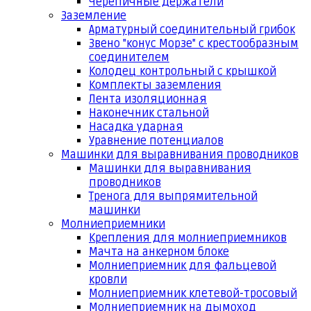
Черепичные держатели
Заземление
Арматурный соединительный грибок
Звено "конус Морзе" с крестообразным
соединителем
Колодец контрольный с крышкой
Комплекты заземления
Лента изоляционная
Наконечник стальной
Насадка ударная
Уравнение потенциалов
Машинки для выравнивания проводников
Машинки для выравнивания
проводников
Тренога для выпрямительной
машинки
Молниеприемники
Крепления для молниеприемников
Мачта на анкерном блоке
Молниеприемник для фальцевой
кровли
Молниеприемник клетевой-тросовый
Молниеприемник на дымоход