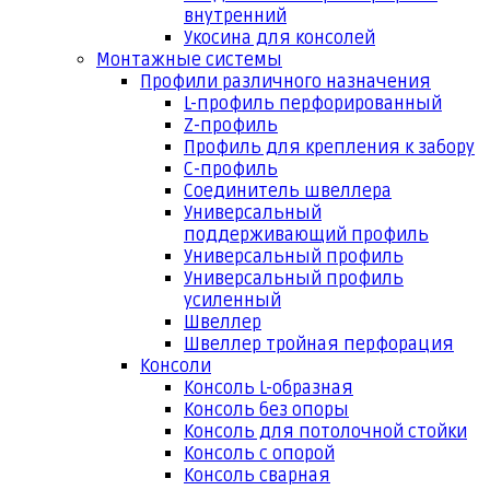
внутренний
Укосина для консолей
Монтажные системы
Профили различного назначения
L-профиль перфорированный
Z-профиль
Профиль для крепления к забору
С-профиль
Соединитель швеллера
Универсальный
поддерживающий профиль
Универсальный профиль
Универсальный профиль
усиленный
Швеллер
Швеллер тройная перфорация
Консоли
Консоль L-образная
Консоль без опоры
Консоль для потолочной стойки
Консоль с опорой
Консоль сварная