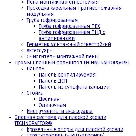
Пена монтажная огнестойкая
Проходка кабельная противопожарная
модульная
Труба гофрированная
Труба гофрированная ПВХ
Труба гофрированная ПНД с
антипиренами
Герметик монтажный огнестойкий
Аксессуары
Очиститель монтажной пены
Промышленный фальшпол TECHNORAPTOR® RFL
Панель
Панель вентилируемая
Панель ДСП
Панель из сульфата кальция
Стойка
Двойная
Одиночная
Инструменты и аксессуары
Опорная система для плоской кровли
TECHNORAPTOR®
Кровельные опоры для плоской кровли
Страт-профиль (STRUT-профиль)