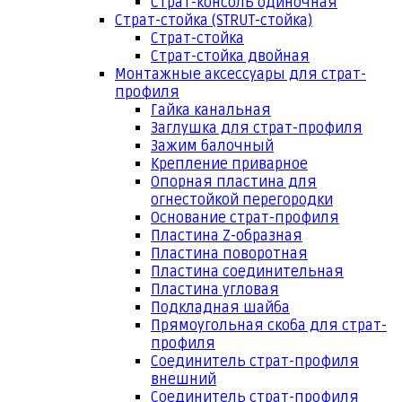
Страт-консоль одиночная
Страт-стойка (STRUT-стойка)
Страт-стойка
Страт-стойка двойная
Монтажные аксессуары для страт-
профиля
Гайка канальная
Заглушка для страт-профиля
Зажим балочный
Крепление приварное
Опорная пластина для
огнестойкой перегородки
Основание страт-профиля
Пластина Z-образная
Пластина поворотная
Пластина соединительная
Пластина угловая
Подкладная шайба
Прямоугольная скоба для страт-
профиля
Соединитель страт-профиля
внешний
Соединитель страт-профиля