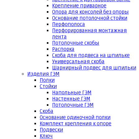
Крепление приварное
Опора для консолей без опоры
Основание потолочной стойки
Перфополоса
Перфорированная монтажная
лента
Потолочные скобы
Распорка
Скоба для подвеса на шпильке
Универсальная скоба
Шарнирный подвес для шпильки
Изделия ГЭМ
Полки
Стойки
Напольные ГЭМ
Настенные ГЭМ
Потолочные ГЭМ
Скоба
Основание одиночной полки
Комплект крепления к опоре
Подвески
Ключ