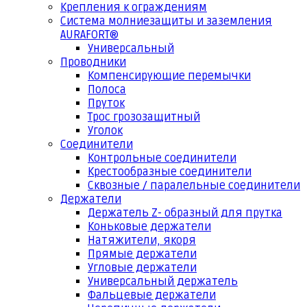
Крепления к ограждениям
Система молниезащиты и заземления
AURAFORT®
Универсальный
Проводники
Компенсирующие перемычки
Полоса
Пруток
Трос грозозащитный
Уголок
Соединители
Контрольные соединители
Крестообразные соединители
Сквозные / паралельные соединители
Держатели
Держатель Z- образный для прутка
Коньковые держатели
Натяжители, якоря
Прямые держатели
Угловые держатели
Универсальный держатель
Фальцевые держатели