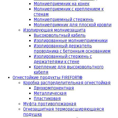
Молниеприемник на конек
Молниеприемник с креплением к
стенам
Молниеприемный стержень
Молниепримник для плоской кровли
Изолирующая молниезащита
Высоковольтный кабель
Изолированные молниеприемники
Изолированный держатель
проводника с бетонным основанием
Изолированный стержень с
держателями к стене
Крепление для высоковольтного
кабеля
Огнестойкие продукты FIREFORT®
Коробка распределительная огнестойкая
Двухкомпонентная
Металлическая
Пластиковая
Муфта противопожарная
Огнезащитная терморасширяющаяся
подушка