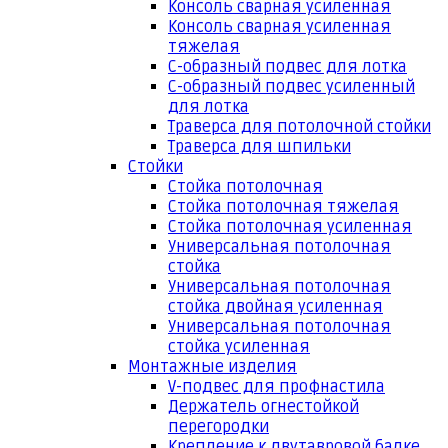
Консоль сварная усиленная
Консоль сварная усиленная
тяжелая
С-образный подвес для лотка
С-образный подвес усиленный
для лотка
Траверса для потолочной стойки
Траверса для шпильки
Стойки
Стойка потолочная
Стойка потолочная тяжелая
Стойка потолочная усиленная
Универсальная потолочная
стойка
Универсальная потолочная
стойка двойная усиленная
Универсальная потолочная
стойка усиленная
Монтажные изделия
V-подвес для профнастила
Держатель огнестойкой
перегородки
Крепление к двутавровой балке