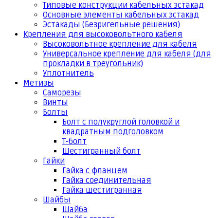
Типовые конструкции кабельных эстакад
Основные элементы кабельных эстакад
Эстакады (Безригельные решения)
Крепления для высоковольтного кабеля
Высоковольтное крепление для кабеля
Универсальное крепление для кабеля (для
прокладки в треугольник)
Уплотнитель
Метизы
Саморезы
Винты
Болты
Болт с полукруглой головкой и
квадратным подголовком
Т-болт
Шестигранный болт
Гайки
Гайка с фланцем
Гайка соединительная
Гайка шестигранная
Шайбы
Шайба