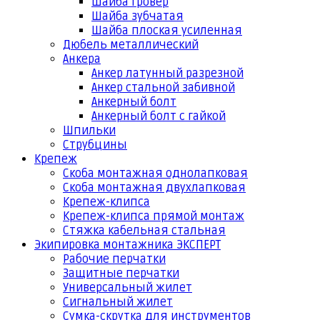
Шайба гровер
Шайба зубчатая
Шайба плоская усиленная
Дюбель металлический
Анкера
Анкер латунный разрезной
Анкер стальной забивной
Анкерный болт
Анкерный болт с гайкой
Шпильки
Струбцины
Крепеж
Скоба монтажная однолапковая
Скоба монтажная двухлапковая
Крепеж-клипса
Крепеж-клипса прямой монтаж
Стяжка кабельная стальная
Экипировка монтажника ЭКСПЕРТ
Рабочие перчатки
Защитные перчатки
Универсальный жилет
Сигнальный жилет
Сумка-скрутка для инструментов