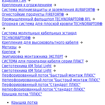
Изделия ГЭМ
Крепления к ограждениям
Система молниезащиты и заземления AURAFORT®
Огнестойкие продукты FIREFORT®
Промышленный фальшпол TECHNORAPTOR® RFL
Опорная система для плоской кровли TECHNORAPTOR®
Система модульных кабельных эстакад
TECHNORAPTOR®
Крепления для высоковольтного кабеля
Метизы
Крепеж
Экипировка монтажника ЭКСПЕРТ
СИСТЕМА для прокладки кабеля серии ПЛАСТ
Светотехника КМ Total Light
Светотехника КМ Total Light
Перфорированный лоток "Быстрый монтаж ПЛЮС"
Неперфорированный лоток "Быстрый монтаж ПЛЮС"
Перфорированный лоток "Стандарт ПЛЮС"
Неперфорированный лоток "Стандарт ПЛЮС"
Крышка лотка "ПЛЮС"
Крышка лотка