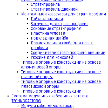
Страт-профиль
Страт-профиль двойной
Монтажные аксессуары для страт-профиля
Гайка канальная
Заглушка для страт-профиля
Основание страт-профиля
Пластина угловая
Подкладная шайба
Прямоугольная скоба для страт-
профиля
Соединитель страт-профиля внешний
Укосина для консолей
Типовые опорные конструкции на основе
алюминиевой опоры
Типовые опорные конструкции на основе
стальной опоры
Типовые опорные конструкции на основе
пластиковой опоры
Типовые опорные конструкции
Система модульных кабельных эстакад
TECHNORAPTOR®
Модули кабельных эстакад