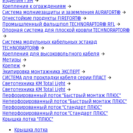
Изделия ГЭМ
Крепления к ограждениям
Система молниезащиты и заземления AURAFORT®
Огнестойкие продукты FIREFORT®
Промышленный фальшпол TECHNORAPTOR® RFL
Опорная система для плоской кровли TECHNORAPTOR®
Система модульных кабельных эстакад
TECHNORAPTOR®
Крепления для высоковольтного кабеля
Метизы
Крепеж
Экипировка монтажника ЭКСПЕРТ
СИСТЕМА для прокладки кабеля серии ПЛАСТ
Светотехника КМ Total Light
Светотехника КМ Total Light
Перфорированный лоток "Быстрый монтаж ПЛЮС"
Неперфорированный лоток "Быстрый монтаж ПЛЮС"
Перфорированный лоток "Стандарт ПЛЮС"
Неперфорированный лоток "Стандарт ПЛЮС"
Крышка лотка "ПЛЮС"
Крышка лотка