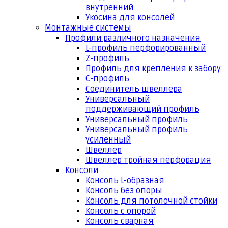
внутренний
Укосина для консолей
Монтажные системы
Профили различного назначения
L-профиль перфорированный
Z-профиль
Профиль для крепления к забору
С-профиль
Соединитель швеллера
Универсальный
поддерживающий профиль
Универсальный профиль
Универсальный профиль
усиленный
Швеллер
Швеллер тройная перфорация
Консоли
Консоль L-образная
Консоль без опоры
Консоль для потолочной стойки
Консоль с опорой
Консоль сварная