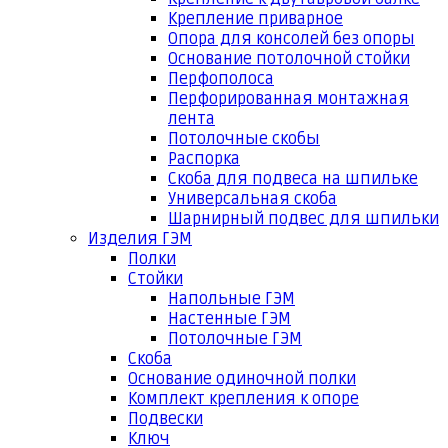
Крепление приварное
Опора для консолей без опоры
Основание потолочной стойки
Перфополоса
Перфорированная монтажная
лента
Потолочные скобы
Распорка
Скоба для подвеса на шпильке
Универсальная скоба
Шарнирный подвес для шпильки
Изделия ГЭМ
Полки
Стойки
Напольные ГЭМ
Настенные ГЭМ
Потолочные ГЭМ
Скоба
Основание одиночной полки
Комплект крепления к опоре
Подвески
Ключ