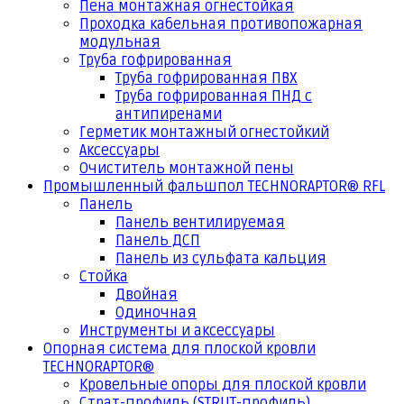
Пена монтажная огнестойкая
Проходка кабельная противопожарная
модульная
Труба гофрированная
Труба гофрированная ПВХ
Труба гофрированная ПНД с
антипиренами
Герметик монтажный огнестойкий
Аксессуары
Очиститель монтажной пены
Промышленный фальшпол TECHNORAPTOR® RFL
Панель
Панель вентилируемая
Панель ДСП
Панель из сульфата кальция
Стойка
Двойная
Одиночная
Инструменты и аксессуары
Опорная система для плоской кровли
TECHNORAPTOR®
Кровельные опоры для плоской кровли
Страт-профиль (STRUT-профиль)