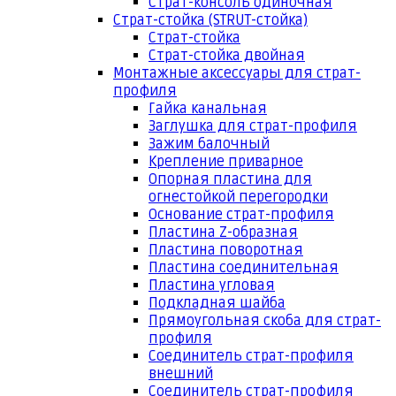
Страт-консоль одиночная
Страт-стойка (STRUT-стойка)
Страт-стойка
Страт-стойка двойная
Монтажные аксессуары для страт-
профиля
Гайка канальная
Заглушка для страт-профиля
Зажим балочный
Крепление приварное
Опорная пластина для
огнестойкой перегородки
Основание страт-профиля
Пластина Z-образная
Пластина поворотная
Пластина соединительная
Пластина угловая
Подкладная шайба
Прямоугольная скоба для страт-
профиля
Соединитель страт-профиля
внешний
Соединитель страт-профиля