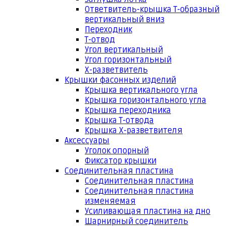
Ответвитель-крышка Т-образный
вертикальный вниз
Переходник
Т-отвод
Угол вертикальный
Угол горизонтальный
Х-разветвитель
Крышки фасонных изделий
Крышка вертикального угла
Крышка горизонтального угла
Крышка переходника
Крышка Т-отвода
Крышка Х-разветвителя
Аксессуары
Уголок опорный
Фиксатор крышки
Соединительная пластина
Соединительная пластина
Соединительная пластина
изменяемая
Усиливающая пластина на дно
Шарнирный соединитель