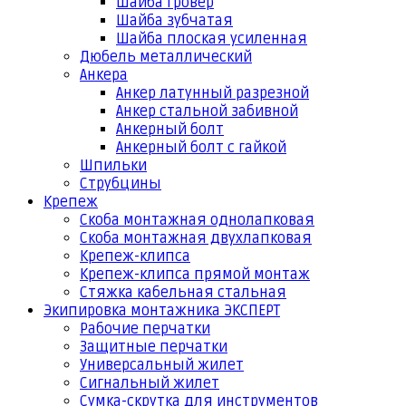
Шайба гровер
Шайба зубчатая
Шайба плоская усиленная
Дюбель металлический
Анкера
Анкер латунный разрезной
Анкер стальной забивной
Анкерный болт
Анкерный болт с гайкой
Шпильки
Струбцины
Крепеж
Скоба монтажная однолапковая
Скоба монтажная двухлапковая
Крепеж-клипса
Крепеж-клипса прямой монтаж
Стяжка кабельная стальная
Экипировка монтажника ЭКСПЕРТ
Рабочие перчатки
Защитные перчатки
Универсальный жилет
Сигнальный жилет
Сумка-скрутка для инструментов