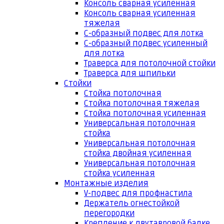
Консоль сварная усиленная
Консоль сварная усиленная
тяжелая
С-образный подвес для лотка
С-образный подвес усиленный
для лотка
Траверса для потолочной стойки
Траверса для шпильки
Стойки
Стойка потолочная
Стойка потолочная тяжелая
Стойка потолочная усиленная
Универсальная потолочная
стойка
Универсальная потолочная
стойка двойная усиленная
Универсальная потолочная
стойка усиленная
Монтажные изделия
V-подвес для профнастила
Держатель огнестойкой
перегородки
Крепление к двутавровой балке