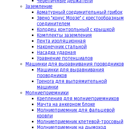
Черепичные держатели
Заземление
Арматурный соединительный грибок
Звено "конус Морзе" с крестообразным
соединителем
Колодец контрольный с крышкой
Комплекты заземления
Лента изоляционная
Наконечник стальной
Насадка ударная
Уравнение потенциалов
Машинки для выравнивания проводников
Машинки для выравнивания
проводников
Тренога для выпрямительной
машинки
Молниеприемники
Крепления для молниеприемников
Мачта на анкерном блоке
Молниеприемник для фальцевой
кровли
Молниеприемник клетевой-тросовый
Молниеприемник на дымоход