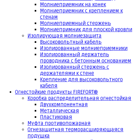
Молниеприемник на конек
Молниеприемник с креплением к
стенам
Молниеприемный стержень
Молниепримник для плоской кровли
Изолирующая молниезащита
Высоковольтный кабель
Изолированные молниеприемники
Изолированный держатель
проводника с бетонным основанием
Изолированный стержень с
держателями к стене
Крепление для высоковольтного
кабеля
Огнестойкие продукты FIREFORT®
Коробка распределительная огнестойкая
Двухкомпонентная
Металлическая
Пластиковая
Муфта противопожарная
Огнезащитная терморасширяющаяся
подушка