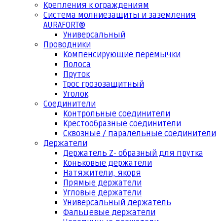
Крепления к ограждениям
Система молниезащиты и заземления
AURAFORT®
Универсальный
Проводники
Компенсирующие перемычки
Полоса
Пруток
Трос грозозащитный
Уголок
Соединители
Контрольные соединители
Крестообразные соединители
Сквозные / паралельные соединители
Держатели
Держатель Z- образный для прутка
Коньковые держатели
Натяжители, якоря
Прямые держатели
Угловые держатели
Универсальный держатель
Фальцевые держатели