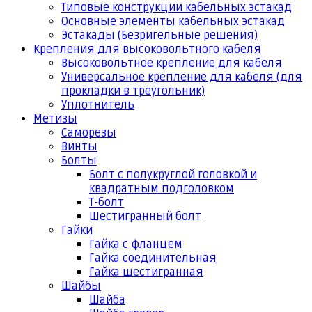
Типовые конструкции кабельных эстакад
Основные элементы кабельных эстакад
Эстакады (Безригельные решения)
Крепления для высоковольтного кабеля
Высоковольтное крепление для кабеля
Универсальное крепление для кабеля (для
прокладки в треугольник)
Уплотнитель
Метизы
Саморезы
Винты
Болты
Болт с полукруглой головкой и
квадратным подголовком
Т-болт
Шестигранный болт
Гайки
Гайка с фланцем
Гайка соединительная
Гайка шестигранная
Шайбы
Шайба