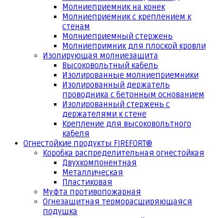
Молниеприемник на конек
Молниеприемник с креплением к
стенам
Молниеприемный стержень
Молниепримник для плоской кровли
Изолирующая молниезащита
Высоковольтный кабель
Изолированные молниеприемники
Изолированный держатель
проводника с бетонным основанием
Изолированный стержень с
держателями к стене
Крепление для высоковольтного
кабеля
Огнестойкие продукты FIREFORT®
Коробка распределительная огнестойкая
Двухкомпонентная
Металлическая
Пластиковая
Муфта противопожарная
Огнезащитная терморасширяющаяся
подушка