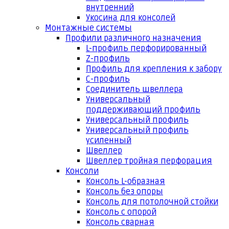
внутренний
Укосина для консолей
Монтажные системы
Профили различного назначения
L-профиль перфорированный
Z-профиль
Профиль для крепления к забору
С-профиль
Соединитель швеллера
Универсальный
поддерживающий профиль
Универсальный профиль
Универсальный профиль
усиленный
Швеллер
Швеллер тройная перфорация
Консоли
Консоль L-образная
Консоль без опоры
Консоль для потолочной стойки
Консоль с опорой
Консоль сварная