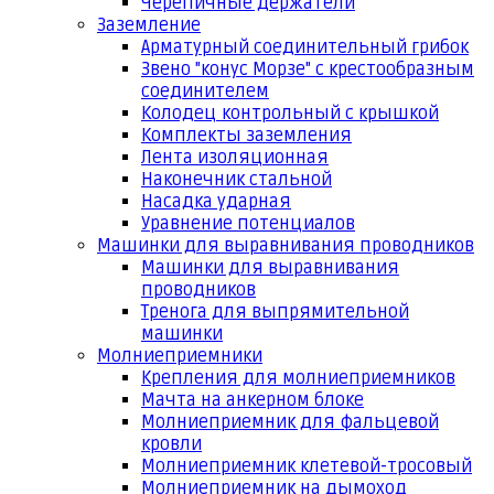
Черепичные держатели
Заземление
Арматурный соединительный грибок
Звено "конус Морзе" с крестообразным
соединителем
Колодец контрольный с крышкой
Комплекты заземления
Лента изоляционная
Наконечник стальной
Насадка ударная
Уравнение потенциалов
Машинки для выравнивания проводников
Машинки для выравнивания
проводников
Тренога для выпрямительной
машинки
Молниеприемники
Крепления для молниеприемников
Мачта на анкерном блоке
Молниеприемник для фальцевой
кровли
Молниеприемник клетевой-тросовый
Молниеприемник на дымоход