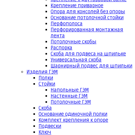
Крепление приварное
Опора для консолей без опоры
Основание потолочной стойки
Перфополоса
Перфорированная монтажная
лента
Потолочные скобы
Распорка
Скоба для подвеса на шпильке
Универсальная скоба
Шарнирный подвес для шпильки
Изделия ГЭМ
Полки
Стойки
Напольные ГЭМ
Настенные ГЭМ
Потолочные ГЭМ
Скоба
Основание одиночной полки
Комплект крепления к опоре
Подвески
Ключ