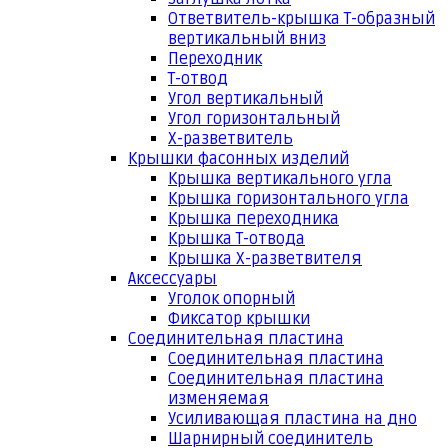
Ответвитель-крышка Т-образный
вертикальный вниз
Переходник
Т-отвод
Угол вертикальный
Угол горизонтальный
Х-разветвитель
Крышки фасонных изделий
Крышка вертикального угла
Крышка горизонтального угла
Крышка переходника
Крышка Т-отвода
Крышка Х-разветвителя
Аксессуары
Уголок опорный
Фиксатор крышки
Соединительная пластина
Соединительная пластина
Соединительная пластина
изменяемая
Усиливающая пластина на дно
Шарнирный соединитель