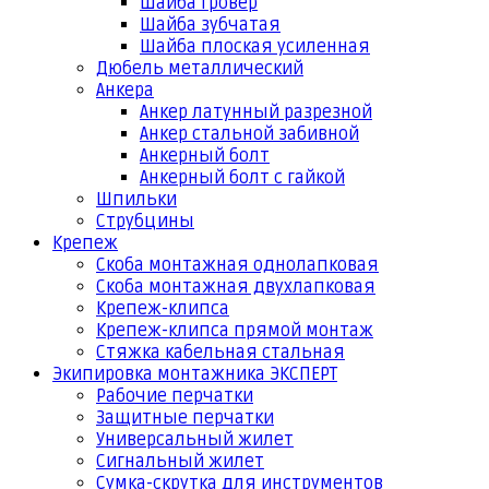
Шайба гровер
Шайба зубчатая
Шайба плоская усиленная
Дюбель металлический
Анкера
Анкер латунный разрезной
Анкер стальной забивной
Анкерный болт
Анкерный болт с гайкой
Шпильки
Струбцины
Крепеж
Скоба монтажная однолапковая
Скоба монтажная двухлапковая
Крепеж-клипса
Крепеж-клипса прямой монтаж
Стяжка кабельная стальная
Экипировка монтажника ЭКСПЕРТ
Рабочие перчатки
Защитные перчатки
Универсальный жилет
Сигнальный жилет
Сумка-скрутка для инструментов