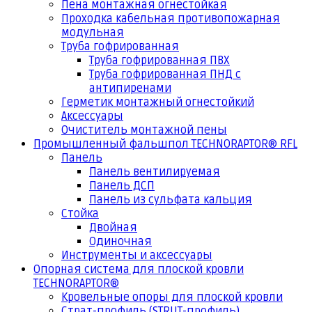
Пена монтажная огнестойкая
Проходка кабельная противопожарная
модульная
Труба гофрированная
Труба гофрированная ПВХ
Труба гофрированная ПНД с
антипиренами
Герметик монтажный огнестойкий
Аксессуары
Очиститель монтажной пены
Промышленный фальшпол TECHNORAPTOR® RFL
Панель
Панель вентилируемая
Панель ДСП
Панель из сульфата кальция
Стойка
Двойная
Одиночная
Инструменты и аксессуары
Опорная система для плоской кровли
TECHNORAPTOR®
Кровельные опоры для плоской кровли
Страт-профиль (STRUT-профиль)