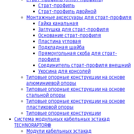
Страт-профиль
Страт-профиль двойной
Монтажные аксессуары для страт-профиля
Гайка канальная
Заглушка для страт-профиля
Основание страт-профиля
Пластина угловая
Подкладная шайба
Прямоугольная скоба для страт-
профиля
Соединитель страт-профиля внешний
Укосина для консолей
Типовые опорные конструкции на основе
алюминиевой опоры
Типовые опорные конструкции на основе
стальной опоры
Типовые опорные конструкции на основе
пластиковой опоры
Типовые опорные конструкции
Система модульных кабельных эстакад
TECHNORAPTOR®
Модули кабельных эстакад