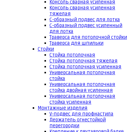
Консоль сварная усиленная
Консоль сварная усиленная
тяжелая
С-образный подвес для лотка
С-образный подвес усиленный
для лотка
Траверса для потолочной стойки
Траверса для шпильки
Стойки
Стойка потолочная
Стойка потолочная тяжелая
Стойка потолочная усиленная
Универсальная потолочная
стойка
Универсальная потолочная
стойка двойная усиленная
Универсальная потолочная
стойка усиленная
Монтажные изделия
V-подвес для профнастила
Держатель огнестойкой
перегородки
Крепление к двутавровой балке