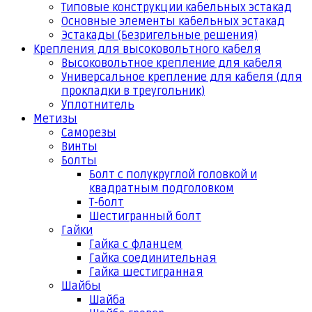
Типовые конструкции кабельных эстакад
Основные элементы кабельных эстакад
Эстакады (Безригельные решения)
Крепления для высоковольтного кабеля
Высоковольтное крепление для кабеля
Универсальное крепление для кабеля (для
прокладки в треугольник)
Уплотнитель
Метизы
Саморезы
Винты
Болты
Болт с полукруглой головкой и
квадратным подголовком
Т-болт
Шестигранный болт
Гайки
Гайка с фланцем
Гайка соединительная
Гайка шестигранная
Шайбы
Шайба