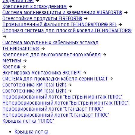
Изделия ГЭМ
Крепления к ограждениям
Система молниезащиты и заземления AURAFORT®
Огнестойкие продукты FIREFORT®
Промышленный фальшпол TECHNORAPTOR® RFL
Опорная система для плоской кровли TECHNORAPTOR®
Система модульных кабельных эстакад
TECHNORAPTOR®
Крепления для высоковольтного кабеля
Метизы
Крепеж
Экипировка монтажника ЭКСПЕРТ
СИСТЕМА для прокладки кабеля серии ПЛАСТ
Светотехника КМ Total Light
Светотехника КМ Total Light
Перфорированный лоток "Быстрый монтаж ПЛЮС"
Неперфорированный лоток "Быстрый монтаж ПЛЮС"
Перфорированный лоток "Стандарт ПЛЮС"
Неперфорированный лоток "Стандарт ПЛЮС"
Крышка лотка "ПЛЮС"
Крышка лотка