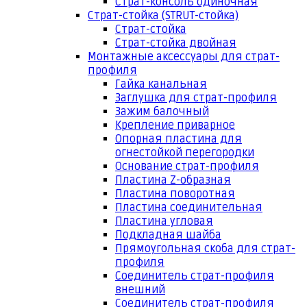
Страт-консоль одиночная
Страт-стойка (STRUT-стойка)
Страт-стойка
Страт-стойка двойная
Монтажные аксессуары для страт-
профиля
Гайка канальная
Заглушка для страт-профиля
Зажим балочный
Крепление приварное
Опорная пластина для
огнестойкой перегородки
Основание страт-профиля
Пластина Z-образная
Пластина поворотная
Пластина соединительная
Пластина угловая
Подкладная шайба
Прямоугольная скоба для страт-
профиля
Соединитель страт-профиля
внешний
Соединитель страт-профиля