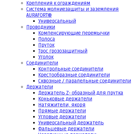
Крепления к ограждениям
Система молниезащиты и заземления
AURAFORT®
Универсальный
Проводники
Компенсирующие перемычки
Полоса
Пруток
Трос грозозащитный
Уголок
Соединители
Контрольные соединители
Крестообразные соединители
Сквозные / паралельные соединители
Держатели
Держатель Z- образный для прутка
Коньковые держатели
Натяжители, якоря
Прямые держатели
Угловые держатели
Универсальный держатель
Фальцевые держатели