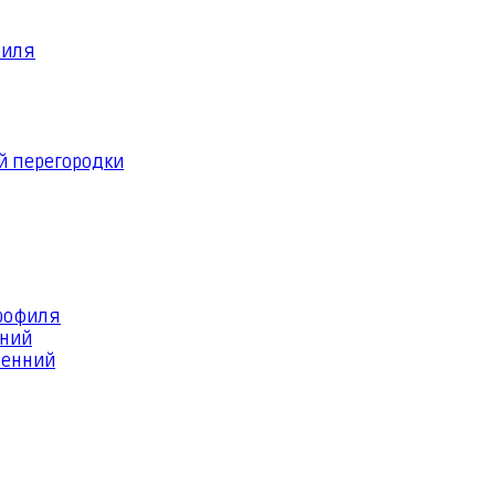
филя
й перегородки
профиля
шний
ренний