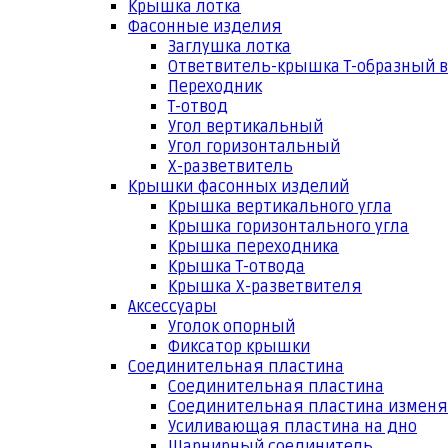
Крышка лотка
Фасонные изделия
Заглушка лотка
Ответвитель-крышка Т-образный 
Переходник
Т-отвод
Угол вертикальный
Угол горизонтальный
Х-разветвитель
Крышки фасонных изделий
Крышка вертикального угла
Крышка горизонтального угла
Крышка переходника
Крышка Т-отвода
Крышка Х-разветвителя
Аксессуары
Уголок опорный
Фиксатор крышки
Соединительная пластина
Соединительная пластина
Соединительная пластина измен
Усиливающая пластина на дно
Шарнирный соединитель