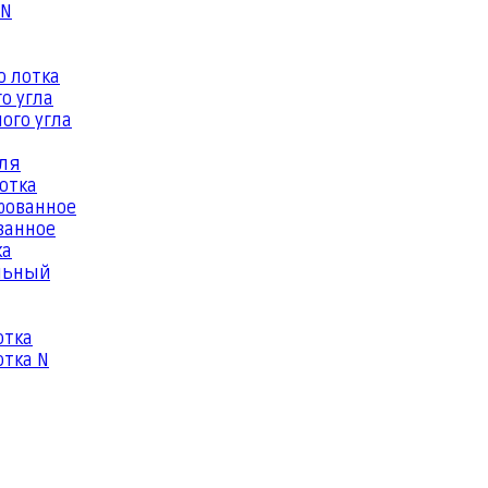
 N
о лотка
о угла
ого угла
еля
отка
рованное
ванное
ка
льный
отка
тка N