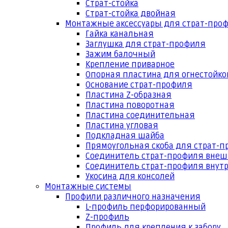
Страт-стойка
Страт-стойка двойная
Монтажные аксессуары для страт-про
Гайка канальная
Заглушка для страт-профиля
Зажим балочный
Крепление приварное
Опорная пластина для огнестойко
Основание страт-профиля
Пластина Z-образная
Пластина поворотная
Пластина соединительная
Пластина угловая
Подкладная шайба
Прямоугольная скоба для страт-
Соединитель страт-профиля вне
Соединитель страт-профиля внут
Укосина для консолей
Монтажные системы
Профили различного назначения
L-профиль перфорированный
Z-профиль
Профиль для крепления к забору