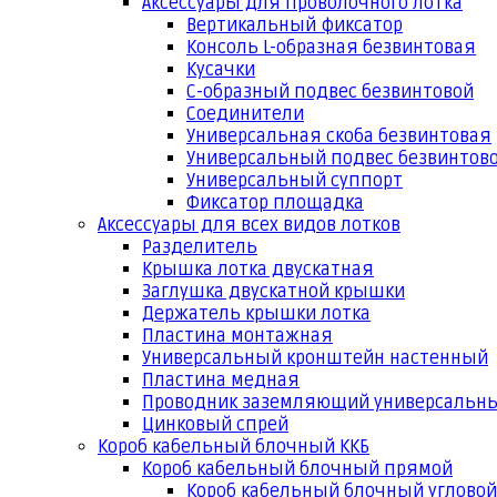
Аксессуары для проволочного лотка
Вертикальный фиксатор
Консоль L-образная безвинтовая
Кусачки
С-образный подвес безвинтовой
Соединители
Универсальная скоба безвинтовая
Универсальный подвес безвинтов
Универсальный суппорт
Фиксатор площадка
Аксессуары для всех видов лотков
Разделитель
Крышка лотка двускатная
Заглушка двускатной крышки
Держатель крышки лотка
Пластина монтажная
Универсальный кронштейн настенный
Пластина медная
Проводник заземляющий универсальн
Цинковый спрей
Короб кабельный блочный ККБ
Короб кабельный блочный прямой
Короб кабельный блочный угловой