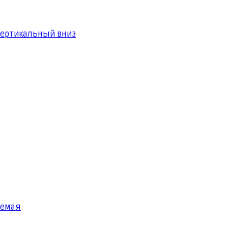
вертикальный вниз
яемая