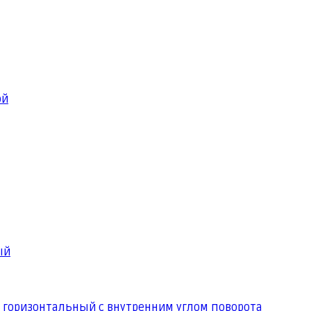
ой
ый
 горизонтальный с внутренним углом поворота