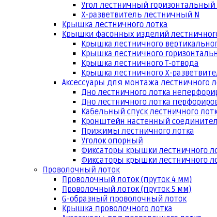
Угол лестничный горизонтальный
Х-разветвитель лестничный N
Крышка лестничного лотка
Крышки фасонных изделий лестничног
Крышка лестничного вертикальног
Крышка лестничного горизонтальн
Крышка лестничного Т-отвода
Крышка лестничного Х-разветвит
Аксессуары для монтажа лестничного л
Дно лестничного лотка неперфори
Дно лестничного лотка перфориро
Кабельный спуск лестничного лот
Кронштейн настенный соедините
Прижимы лестничного лотка
Уголок опорный
Фиксаторы крышки лестничного л
Фиксаторы крышки лестничного ло
Проволочный лоток
Проволочный лоток (пруток 4 мм)
Проволочный лоток (пруток 5 мм)
G-образный проволочный лоток
Крышка проволочного лотка