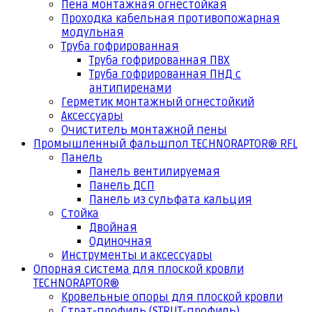
Пена монтажная огнестойкая
Проходка кабельная противопожарная
модульная
Труба гофрированная
Труба гофрированная ПВХ
Труба гофрированная ПНД с
антипиренами
Герметик монтажный огнестойкий
Аксессуары
Очиститель монтажной пены
Промышленный фальшпол TECHNORAPTOR® RFL
Панель
Панель вентилируемая
Панель ДСП
Панель из сульфата кальция
Стойка
Двойная
Одиночная
Инструменты и аксессуары
Опорная система для плоской кровли
TECHNORAPTOR®
Кровельные опоры для плоской кровли
Страт-профиль (STRUT-профиль)