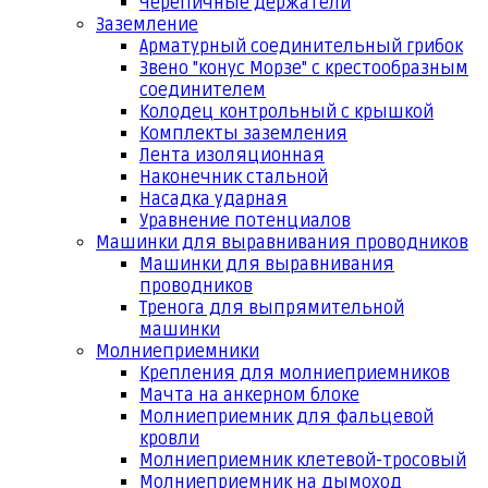
Черепичные держатели
Заземление
Арматурный соединительный грибок
Звено "конус Морзе" с крестообразным
соединителем
Колодец контрольный с крышкой
Комплекты заземления
Лента изоляционная
Наконечник стальной
Насадка ударная
Уравнение потенциалов
Машинки для выравнивания проводников
Машинки для выравнивания
проводников
Тренога для выпрямительной
машинки
Молниеприемники
Крепления для молниеприемников
Мачта на анкерном блоке
Молниеприемник для фальцевой
кровли
Молниеприемник клетевой-тросовый
Молниеприемник на дымоход