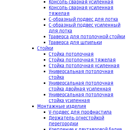
Консоль сварная усиленная
Консоль сварная усиленная
тяжелая
С-образный подвес для лотка
С-образный подвес усиленный
для лотка
Траверса для потолочной стойки
Траверса для шпильки
Стойки
Стойка потолочная
Стойка потолочная тяжелая
Стойка потолочная усиленная
Универсальная потолочная
стойка
Универсальная потолочная
стойка двойная усиленная
Универсальная потолочная
стойка усиленная
Монтажные изделия
V-подвес для профнастила
Держатель огнестойкой
перегородки
Крепление к двутавровой балке