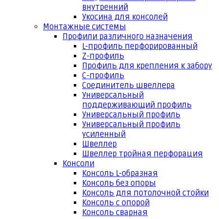
внутренний
Укосина для консолей
Монтажные системы
Профили различного назначения
L-профиль перфорированный
Z-профиль
Профиль для крепления к забору
С-профиль
Соединитель швеллера
Универсальный
поддерживающий профиль
Универсальный профиль
Универсальный профиль
усиленный
Швеллер
Швеллер тройная перфорация
Консоли
Консоль L-образная
Консоль без опоры
Консоль для потолочной стойки
Консоль с опорой
Консоль сварная