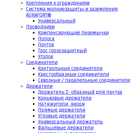
Крепления к ограждениям
Система молниезащиты и заземления
AURAFORT®
Универсальный
Проводники
Компенсирующие перемычки
Полоса
Пруток
Трос грозозащитный
Уголок
Соединители
Контрольные соединители
Крестообразные соединители
Сквозные / паралельные соединители
Держатели
Держатель Z- образный для прутка
Коньковые держатели
Натяжители, якоря
Прямые держатели
Угловые держатели
Универсальный держатель
Фальцевые держатели