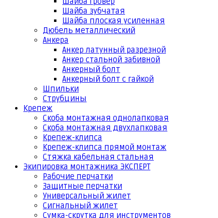
Шайба гровер
Шайба зубчатая
Шайба плоская усиленная
Дюбель металлический
Анкера
Анкер латунный разрезной
Анкер стальной забивной
Анкерный болт
Анкерный болт с гайкой
Шпильки
Струбцины
Крепеж
Скоба монтажная однолапковая
Скоба монтажная двухлапковая
Крепеж-клипса
Крепеж-клипса прямой монтаж
Стяжка кабельная стальная
Экипировка монтажника ЭКСПЕРТ
Рабочие перчатки
Защитные перчатки
Универсальный жилет
Сигнальный жилет
Сумка-скрутка для инструментов