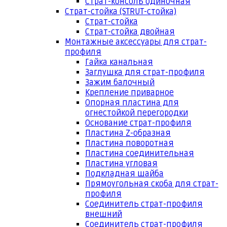
Страт-консоль одиночная
Страт-стойка (STRUT-стойка)
Страт-стойка
Страт-стойка двойная
Монтажные аксессуары для страт-
профиля
Гайка канальная
Заглушка для страт-профиля
Зажим балочный
Крепление приварное
Опорная пластина для
огнестойкой перегородки
Основание страт-профиля
Пластина Z-образная
Пластина поворотная
Пластина соединительная
Пластина угловая
Подкладная шайба
Прямоугольная скоба для страт-
профиля
Соединитель страт-профиля
внешний
Соединитель страт-профиля