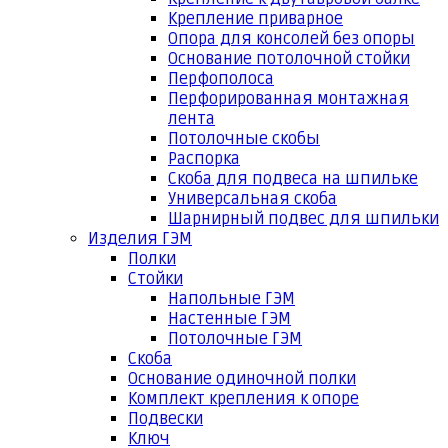
Крепление приварное
Опора для консолей без опоры
Основание потолочной стойки
Перфополоса
Перфорированная монтажная
лента
Потолочные скобы
Распорка
Скоба для подвеса на шпильке
Универсальная скоба
Шарнирный подвес для шпильки
Изделия ГЭМ
Полки
Стойки
Напольные ГЭМ
Настенные ГЭМ
Потолочные ГЭМ
Скоба
Основание одиночной полки
Комплект крепления к опоре
Подвески
Ключ