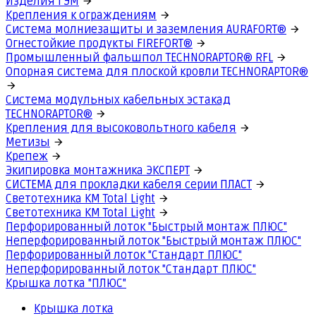
Изделия ГЭМ
Крепления к ограждениям
Система молниезащиты и заземления AURAFORT®
Огнестойкие продукты FIREFORT®
Промышленный фальшпол TECHNORAPTOR® RFL
Опорная система для плоской кровли TECHNORAPTOR®
Система модульных кабельных эстакад
TECHNORAPTOR®
Крепления для высоковольтного кабеля
Метизы
Крепеж
Экипировка монтажника ЭКСПЕРТ
СИСТЕМА для прокладки кабеля серии ПЛАСТ
Светотехника КМ Total Light
Светотехника КМ Total Light
Перфорированный лоток "Быстрый монтаж ПЛЮС"
Неперфорированный лоток "Быстрый монтаж ПЛЮС"
Перфорированный лоток "Стандарт ПЛЮС"
Неперфорированный лоток "Стандарт ПЛЮС"
Крышка лотка "ПЛЮС"
Крышка лотка