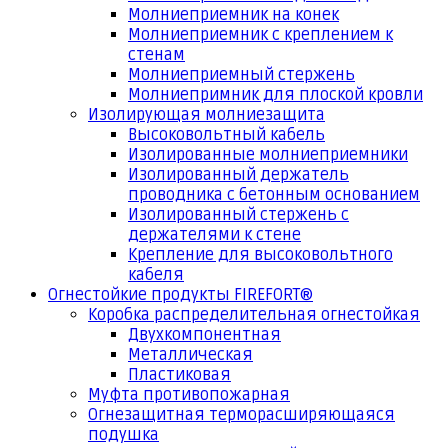
Молниеприемник на конек
Молниеприемник с креплением к
стенам
Молниеприемный стержень
Молниепримник для плоской кровли
Изолирующая молниезащита
Высоковольтный кабель
Изолированные молниеприемники
Изолированный держатель
проводника с бетонным основанием
Изолированный стержень с
держателями к стене
Крепление для высоковольтного
кабеля
Огнестойкие продукты FIREFORT®
Коробка распределительная огнестойкая
Двухкомпонентная
Металлическая
Пластиковая
Муфта противопожарная
Огнезащитная терморасширяющаяся
подушка