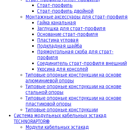
Страт-профиль
Страт-профиль двойной
Монтажные аксессуары для страт-профиля
Гайка канальная
Заглушка для страт-профиля
Основание страт-профиля
Пластина угловая
Подкладная шайба
Прямоугольная скоба для страт-
профиля
Соединитель страт-профиля внешний
Укосина для консолей
Типовые опорные конструкции на основе
алюминиевой опоры
Типовые опорные конструкции на основе
стальной опоры
Типовые опорные конструкции на основе
пластиковой опоры
Типовые опорные конструкции
Система модульных кабельных эстакад
TECHNORAPTOR®
Модули кабельных эстакад