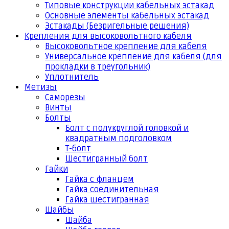
Типовые конструкции кабельных эстакад
Основные элементы кабельных эстакад
Эстакады (Безригельные решения)
Крепления для высоковольтного кабеля
Высоковольтное крепление для кабеля
Универсальное крепление для кабеля (для
прокладки в треугольник)
Уплотнитель
Метизы
Саморезы
Винты
Болты
Болт с полукруглой головкой и
квадратным подголовком
Т-болт
Шестигранный болт
Гайки
Гайка с фланцем
Гайка соединительная
Гайка шестигранная
Шайбы
Шайба