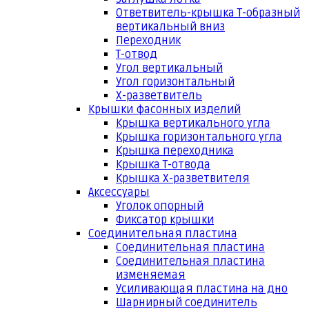
Ответвитель-крышка Т-образный
вертикальный вниз
Переходник
Т-отвод
Угол вертикальный
Угол горизонтальный
Х-разветвитель
Крышки фасонных изделий
Крышка вертикального угла
Крышка горизонтального угла
Крышка переходника
Крышка Т-отвода
Крышка Х-разветвителя
Аксессуары
Уголок опорный
Фиксатор крышки
Соединительная пластина
Соединительная пластина
Соединительная пластина
изменяемая
Усиливающая пластина на дно
Шарнирный соединитель