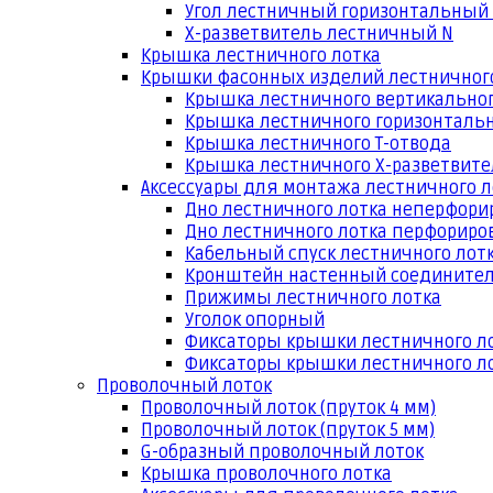
Угол лестничный горизонтальный
Х-разветвитель лестничный N
Крышка лестничного лотка
Крышки фасонных изделий лестничног
Крышка лестничного вертикальног
Крышка лестничного горизонтальн
Крышка лестничного Т-отвода
Крышка лестничного Х-разветвит
Аксессуары для монтажа лестничного л
Дно лестничного лотка неперфори
Дно лестничного лотка перфориро
Кабельный спуск лестничного лот
Кронштейн настенный соедините
Прижимы лестничного лотка
Уголок опорный
Фиксаторы крышки лестничного л
Фиксаторы крышки лестничного ло
Проволочный лоток
Проволочный лоток (пруток 4 мм)
Проволочный лоток (пруток 5 мм)
G-образный проволочный лоток
Крышка проволочного лотка