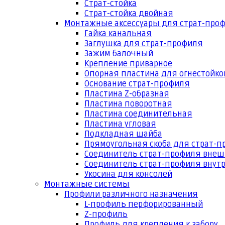
Страт-стойка
Страт-стойка двойная
Монтажные аксессуары для страт-про
Гайка канальная
Заглушка для страт-профиля
Зажим балочный
Крепление приварное
Опорная пластина для огнестойко
Основание страт-профиля
Пластина Z-образная
Пластина поворотная
Пластина соединительная
Пластина угловая
Подкладная шайба
Прямоугольная скоба для страт-
Соединитель страт-профиля вне
Соединитель страт-профиля внут
Укосина для консолей
Монтажные системы
Профили различного назначения
L-профиль перфорированный
Z-профиль
Профиль для крепления к забору