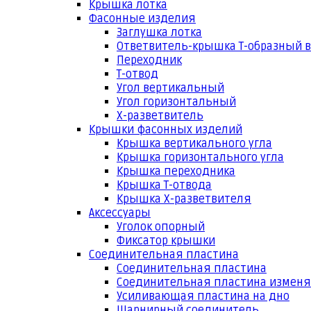
Крышка лотка
Фасонные изделия
Заглушка лотка
Ответвитель-крышка Т-образный 
Переходник
Т-отвод
Угол вертикальный
Угол горизонтальный
Х-разветвитель
Крышки фасонных изделий
Крышка вертикального угла
Крышка горизонтального угла
Крышка переходника
Крышка Т-отвода
Крышка Х-разветвителя
Аксессуары
Уголок опорный
Фиксатор крышки
Соединительная пластина
Соединительная пластина
Соединительная пластина измен
Усиливающая пластина на дно
Шарнирный соединитель