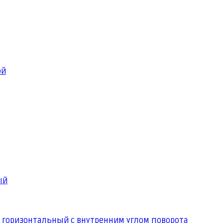
ой
ый
 горизонтальный с внутренним углом поворота