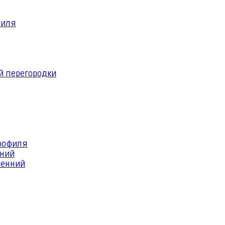
филя
й перегородки
профиля
шний
ренний