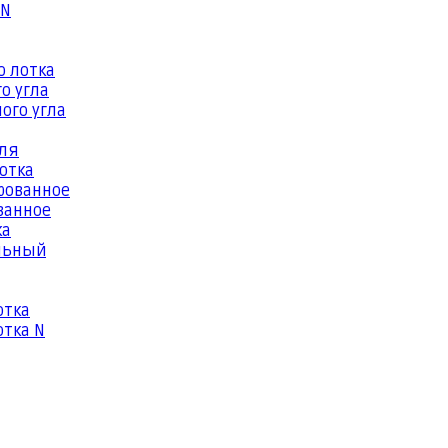
 N
о лотка
о угла
ого угла
еля
отка
рованное
ванное
ка
льный
отка
тка N