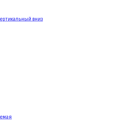
вертикальный вниз
яемая