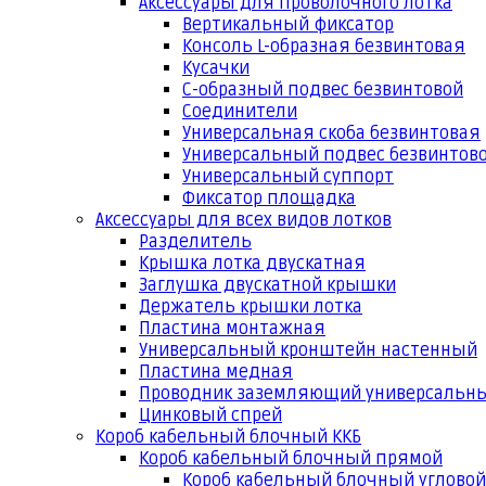
Аксессуары для проволочного лотка
Вертикальный фиксатор
Консоль L-образная безвинтовая
Кусачки
С-образный подвес безвинтовой
Соединители
Универсальная скоба безвинтовая
Универсальный подвес безвинтов
Универсальный суппорт
Фиксатор площадка
Аксессуары для всех видов лотков
Разделитель
Крышка лотка двускатная
Заглушка двускатной крышки
Держатель крышки лотка
Пластина монтажная
Универсальный кронштейн настенный
Пластина медная
Проводник заземляющий универсальн
Цинковый спрей
Короб кабельный блочный ККБ
Короб кабельный блочный прямой
Короб кабельный блочный угловой