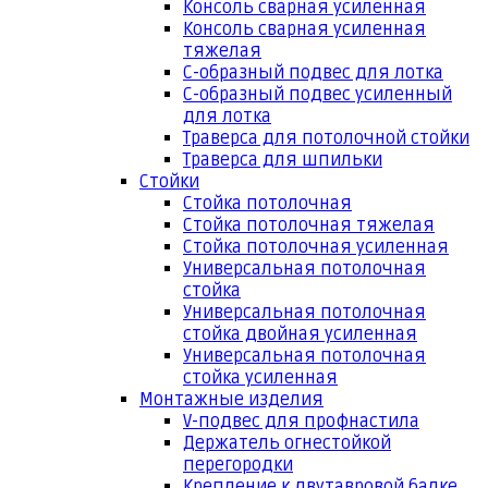
Консоль сварная усиленная
Консоль сварная усиленная
тяжелая
С-образный подвес для лотка
С-образный подвес усиленный
для лотка
Траверса для потолочной стойки
Траверса для шпильки
Стойки
Стойка потолочная
Стойка потолочная тяжелая
Стойка потолочная усиленная
Универсальная потолочная
стойка
Универсальная потолочная
стойка двойная усиленная
Универсальная потолочная
стойка усиленная
Монтажные изделия
V-подвес для профнастила
Держатель огнестойкой
перегородки
Крепление к двутавровой балке