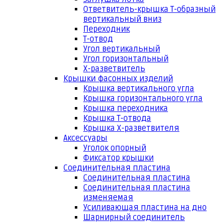
Ответвитель-крышка Т-образный
вертикальный вниз
Переходник
Т-отвод
Угол вертикальный
Угол горизонтальный
Х-разветвитель
Крышки фасонных изделий
Крышка вертикального угла
Крышка горизонтального угла
Крышка переходника
Крышка Т-отвода
Крышка Х-разветвителя
Аксессуары
Уголок опорный
Фиксатор крышки
Соединительная пластина
Соединительная пластина
Соединительная пластина
изменяемая
Усиливающая пластина на дно
Шарнирный соединитель