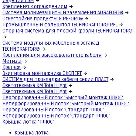
Изделия ГЭМ
Крепления к ограждениям
Система молниезащиты и заземления AURAFORT®
Огнестойкие продукты FIREFORT®
Промышленный фальшпол TECHNORAPTOR® RFL
Опорная система для плоской кровли TECHNORAPTOR®
Система модульных кабельных эстакад
TECHNORAPTOR®
Крепления для высоковольтного кабеля
Метизы
Крепеж
Экипировка монтажника ЭКСПЕРТ
СИСТЕМА для прокладки кабеля серии ПЛАСТ
Светотехника КМ Total Light
Светотехника КМ Total Light
Перфорированный лоток "Быстрый монтаж ПЛЮС"
Неперфорированный лоток "Быстрый монтаж ПЛЮС"
Перфорированный лоток "Стандарт ПЛЮС"
Неперфорированный лоток "Стандарт ПЛЮС"
Крышка лотка "ПЛЮС"
Крышка лотка