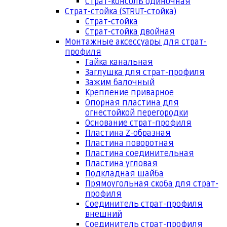
Страт-консоль одиночная
Страт-стойка (STRUT-стойка)
Страт-стойка
Страт-стойка двойная
Монтажные аксессуары для страт-
профиля
Гайка канальная
Заглушка для страт-профиля
Зажим балочный
Крепление приварное
Опорная пластина для
огнестойкой перегородки
Основание страт-профиля
Пластина Z-образная
Пластина поворотная
Пластина соединительная
Пластина угловая
Подкладная шайба
Прямоугольная скоба для страт-
профиля
Соединитель страт-профиля
внешний
Соединитель страт-профиля