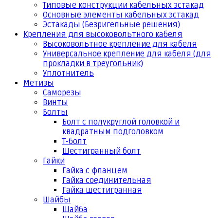
Типовые конструкции кабельных эстакад
Основные элементы кабельных эстакад
Эстакады (Безригельные решения)
Крепления для высоковольтного кабеля
Высоковольтное крепление для кабеля
Универсальное крепление для кабеля (для
прокладки в треугольник)
Уплотнитель
Метизы
Саморезы
Винты
Болты
Болт с полукруглой головкой и
квадратным подголовком
Т-болт
Шестигранный болт
Гайки
Гайка с фланцем
Гайка соединительная
Гайка шестигранная
Шайбы
Шайба