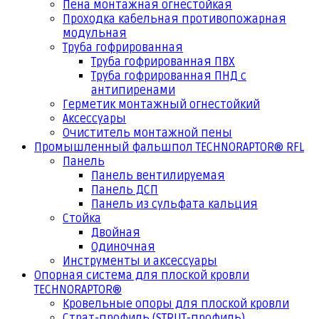
Пена монтажная огнестойкая
Проходка кабельная противопожарная
модульная
Труба гофрированная
Труба гофрированная ПВХ
Труба гофрированная ПНД с
антипиренами
Герметик монтажный огнестойкий
Аксессуары
Очиститель монтажной пены
Промышленный фальшпол TECHNORAPTOR® RFL
Панель
Панель вентилируемая
Панель ДСП
Панель из сульфата кальция
Стойка
Двойная
Одиночная
Инструменты и аксессуары
Опорная система для плоской кровли
TECHNORAPTOR®
Кровельные опоры для плоской кровли
Страт-профиль (STRUT-профиль)