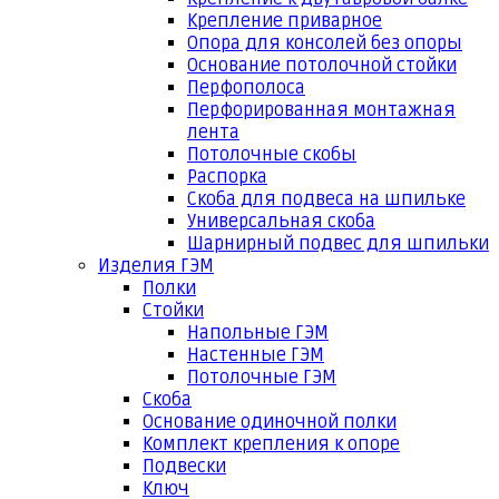
Крепление приварное
Опора для консолей без опоры
Основание потолочной стойки
Перфополоса
Перфорированная монтажная
лента
Потолочные скобы
Распорка
Скоба для подвеса на шпильке
Универсальная скоба
Шарнирный подвес для шпильки
Изделия ГЭМ
Полки
Стойки
Напольные ГЭМ
Настенные ГЭМ
Потолочные ГЭМ
Скоба
Основание одиночной полки
Комплект крепления к опоре
Подвески
Ключ