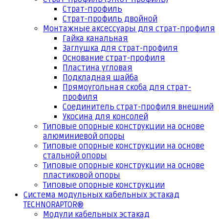
Страт-профиль
Страт-профиль двойной
Монтажные аксессуары для страт-профиля
Гайка канальная
Заглушка для страт-профиля
Основание страт-профиля
Пластина угловая
Подкладная шайба
Прямоугольная скоба для страт-
профиля
Соединитель страт-профиля внешний
Укосина для консолей
Типовые опорные конструкции на основе
алюминиевой опоры
Типовые опорные конструкции на основе
стальной опоры
Типовые опорные конструкции на основе
пластиковой опоры
Типовые опорные конструкции
Система модульных кабельных эстакад
TECHNORAPTOR®
Модули кабельных эстакад