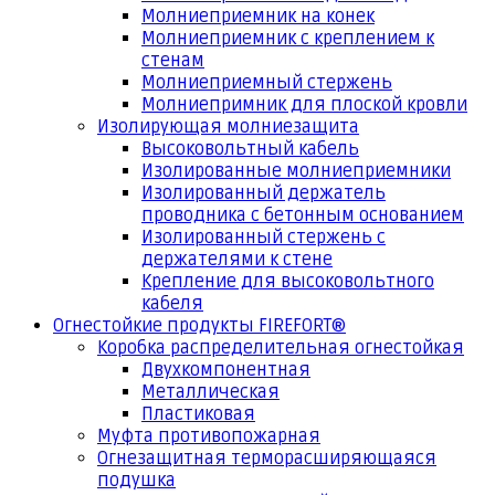
Молниеприемник на конек
Молниеприемник с креплением к
стенам
Молниеприемный стержень
Молниепримник для плоской кровли
Изолирующая молниезащита
Высоковольтный кабель
Изолированные молниеприемники
Изолированный держатель
проводника с бетонным основанием
Изолированный стержень с
держателями к стене
Крепление для высоковольтного
кабеля
Огнестойкие продукты FIREFORT®
Коробка распределительная огнестойкая
Двухкомпонентная
Металлическая
Пластиковая
Муфта противопожарная
Огнезащитная терморасширяющаяся
подушка