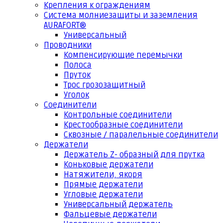
Крепления к ограждениям
Система молниезащиты и заземления
AURAFORT®
Универсальный
Проводники
Компенсирующие перемычки
Полоса
Пруток
Трос грозозащитный
Уголок
Соединители
Контрольные соединители
Крестообразные соединители
Сквозные / паралельные соединители
Держатели
Держатель Z- образный для прутка
Коньковые держатели
Натяжители, якоря
Прямые держатели
Угловые держатели
Универсальный держатель
Фальцевые держатели