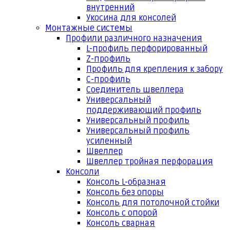
внутренний
Укосина для консолей
Монтажные системы
Профили различного назначения
L-профиль перфорированный
Z-профиль
Профиль для крепления к забору
С-профиль
Соединитель швеллера
Универсальный
поддерживающий профиль
Универсальный профиль
Универсальный профиль
усиленный
Швеллер
Швеллер тройная перфорация
Консоли
Консоль L-образная
Консоль без опоры
Консоль для потолочной стойки
Консоль с опорой
Консоль сварная