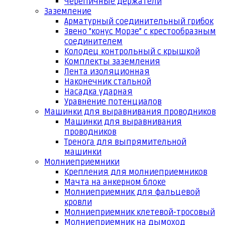
Черепичные держатели
Заземление
Арматурный соединительный грибок
Звено "конус Морзе" с крестообразным
соединителем
Колодец контрольный с крышкой
Комплекты заземления
Лента изоляционная
Наконечник стальной
Насадка ударная
Уравнение потенциалов
Машинки для выравнивания проводников
Машинки для выравнивания
проводников
Тренога для выпрямительной
машинки
Молниеприемники
Крепления для молниеприемников
Мачта на анкерном блоке
Молниеприемник для фальцевой
кровли
Молниеприемник клетевой-тросовый
Молниеприемник на дымоход