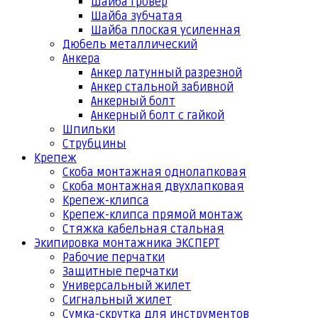
Шайба гровер
Шайба зубчатая
Шайба плоская усиленная
Дюбель металлический
Анкера
Анкер латунный разрезной
Анкер стальной забивной
Анкерный болт
Анкерный болт с гайкой
Шпильки
Струбцины
Крепеж
Скоба монтажная однолапковая
Скоба монтажная двухлапковая
Крепеж-клипса
Крепеж-клипса прямой монтаж
Стяжка кабельная стальная
Экипировка монтажника ЭКСПЕРТ
Рабочие перчатки
Защитные перчатки
Универсальный жилет
Сигнальный жилет
Сумка-скрутка для инструментов