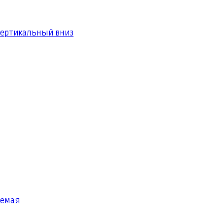
вертикальный вниз
яемая