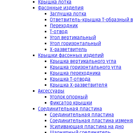
Крышка лотка
Фасонные изделия
Заглушка лотка
Ответвитель-крышка Т-образный 
Переходник
Т-отвод
Угол вертикальный
Угол горизонтальный
Х-разветвитель
Крышки фасонных изделий
Крышка вертикального угла
Крышка горизонтального угла
Крышка переходника
Крышка Т-отвода
Крышка Х-разветвителя
Аксессуары
Уголок опорный
Фиксатор крышки
Соединительная пластина
Соединительная пластина
Соединительная пластина измен
Усиливающая пластина на дно
Шарнирный соединитель