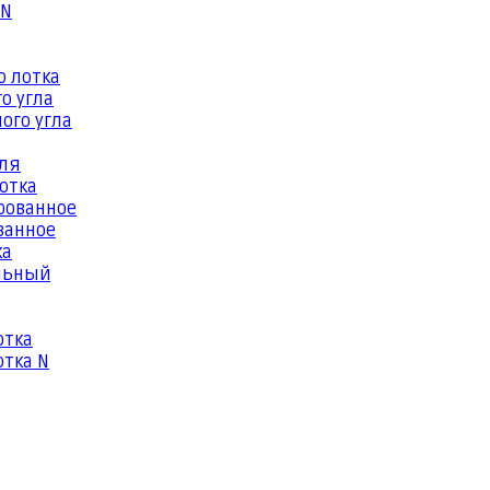
 N
о лотка
о угла
ого угла
еля
отка
рованное
ванное
ка
льный
отка
тка N