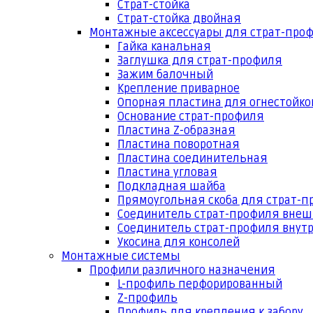
Страт-стойка
Страт-стойка двойная
Монтажные аксессуары для страт-про
Гайка канальная
Заглушка для страт-профиля
Зажим балочный
Крепление приварное
Опорная пластина для огнестойко
Основание страт-профиля
Пластина Z-образная
Пластина поворотная
Пластина соединительная
Пластина угловая
Подкладная шайба
Прямоугольная скоба для страт-
Соединитель страт-профиля вне
Соединитель страт-профиля внут
Укосина для консолей
Монтажные системы
Профили различного назначения
L-профиль перфорированный
Z-профиль
Профиль для крепления к забору