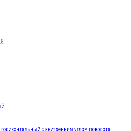
ой
ый
 горизонтальный с внутренним углом поворота