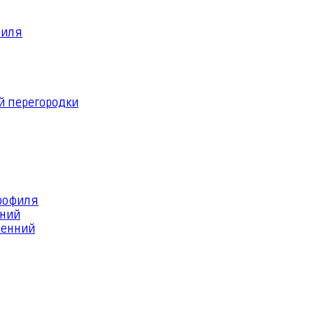
филя
й перегородки
профиля
шний
ренний