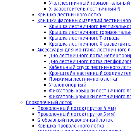
Угол лестничный горизонтальный
Х-разветвитель лестничный N
Крышка лестничного лотка
Крышки фасонных изделий лестничног
Крышка лестничного вертикальног
Крышка лестничного горизонтальн
Крышка лестничного Т-отвода
Крышка лестничного Х-разветвит
Аксессуары для монтажа лестничного л
Дно лестничного лотка неперфори
Дно лестничного лотка перфориро
Кабельный спуск лестничного лот
Кронштейн настенный соедините
Прижимы лестничного лотка
Уголок опорный
Фиксаторы крышки лестничного л
Фиксаторы крышки лестничного ло
Проволочный лоток
Проволочный лоток (пруток 4 мм)
Проволочный лоток (пруток 5 мм)
G-образный проволочный лоток
Крышка проволочного лотка