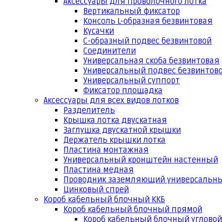
Аксессуары для проволочного лотка
Вертикальный фиксатор
Консоль L-образная безвинтовая
Кусачки
С-образный подвес безвинтовой
Соединители
Универсальная скоба безвинтовая
Универсальный подвес безвинтов
Универсальный суппорт
Фиксатор площадка
Аксессуары для всех видов лотков
Разделитель
Крышка лотка двускатная
Заглушка двускатной крышки
Держатель крышки лотка
Пластина монтажная
Универсальный кронштейн настенный
Пластина медная
Проводник заземляющий универсальн
Цинковый спрей
Короб кабельный блочный ККБ
Короб кабельный блочный прямой
Короб кабельный блочный угловой